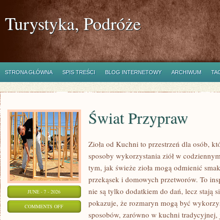
Turystyka, Podróże
STRONA GŁÓWNA
SPIS TREŚCI
BLOG INTERNETOWY
ARCHIWUM
TA
Świat Przypraw
Zioła od Kuchni to przestrzeń dla osób, k
sposoby wykorzystania ziół w codziennym 
tym, jak świeże zioła mogą odmienić smak
przekąsek i domowych przetworów. To insp
nie są tylko dodatkiem do dań, lecz stają
JUNE - 7 - 2026
pokazuje, że rozmaryn mogą być wykorzys
ON
COMMENTS OFF
sposobów, zarówno w kuchni tradycyjnej, 
ŚWIAT