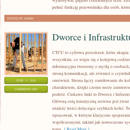
wydobywać piękno codziennych scen. Dzi
pełnić funkcję przewodnika dla osób, któr
POSTED BY ADMIN
Dworce i Infrastrukt
CTCU to cyfrowa przestrzeń, które skupia 
wszystkim, co wiąże się z kolejową codzie
informacyjna tworzony z myślą o osobach, 
stroną komunikacji, ale również o czyteln
omówień. Strona łączy zamiłowanie do k
JUNE - 5 - 2026
charakterem, dzięki czemu może zaintere
ON
COMMENTS OFF
podróż. Ciekawe linki to Dworce i Infrastr
DWORCE
Główną osią tematyczną serwisu jest świa
I
znaleźć treści dotyczące szybkich kolei. T
INFRASTRUKTURA
opracowań, w którym klasyczne spojrzenie 
współczesnymi, takimi jak nowoczesne sy
temu
[ Read More ]