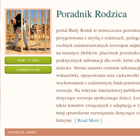
Poradnik Rodzica
portal Biały Kotek to nowoczesna przestrze
przygotowana z myślą o rodzicach, pedago
osobach zainteresowanych rozwojem najmło
na tematyce żłobków, placówek przedszkol
praktycznych informacji dla osób, które c
JUNE - 3 - 2026
dziecka. Strona stanowi centrum informacj
ON
COMMENTS OFF
wskazówki, opracowania oraz ciekawostki 
PORADNIK
wychowaniem i codziennym funkcjonowani
RODZICA
rozwoju. Na witrynie internetowej publiko
dotyczące rozwoju społecznego dzieci, ksz
także tematów związanych z adaptacją w ż
tutaj sprawdzone rozwiązania dotyczące 
którymi
[ Read More ]
POSTED BY ADMIN