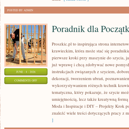
POSTED BY ADMIN
Poradnik dla Począt
Proszkic.pl to inspirująca strona internet
krawieckim, która może stać się poradniki
pierwsze kroki przy maszynie do szycia, ja
już wprawę i chcą zdobywać nowe pomysły
instrukcjach związanych z szyciem, dob
JUNE - 4 - 2026
dekoracji, tworzeniem ubrań, poznawaniem
ON
COMMENTS OFF
wykorzystywaniem różnych technik krawie
PORADNIK
tematyczna, który pokazuje, że szycie moż
DLA
umiejętnością, lecz także kreatywną formą
POCZĄTKUJĄCYCH
Moda i Inspiracje i DIY – Projekty Krok 
znaleźć wiele treści dotyczących pracy z m
]