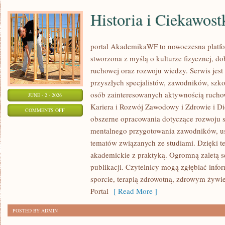
Historia i Ciekawost
portal AkademikaWF to nowoczesna platfor
stworzona z myślą o kulturze fizycznej, d
ruchowej oraz rozwoju wiedzy. Serwis jest 
przyszłych specjalistów, zawodników, szk
osób zainteresowanych aktywnością rucho
JUNE - 2 - 2026
Kariera i Rozwój Zawodowy i Zdrowie i Di
ON
COMMENTS OFF
obszerne opracowania dotyczące rozwoju 
HISTORIA
mentalnego przygotowania zawodników, u
I
tematów związanych ze studiami. Dzięki te
CIEKAWOSTKI
akademickie z praktyką. Ogromną zaletą se
publikacji. Czytelnicy mogą zgłębiać info
sporcie, terapią zdrowotną, zdrowym żywie
Portal
[ Read More ]
POSTED BY ADMIN