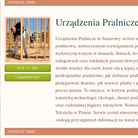
POSTED BY ADMIN
Urządzenia Pralnicz
Urządzenia Pralnicze to branżowy serwis 
pralnictwu, nowoczesnym rozwiązaniom pr
wykorzystywanym w domach, firmach, hote
usługowych oraz zakładach przemysłowyc
źródło wiedzy dla osób, które chcą lepiej 
JUNE - 4 - 2026
profesjonalne pralnictwo, jak dobierać pral
ON
COMMENTS OFF
pielęgnować tkaniny, jak usuwać plamy i
URZĄDZENIA
proces prania. To miejsce, w którym prakt
PRALNICZE
tematyką technologii, ekologii, chemii pra
oraz codziennej higieny tekstyliów. Nowo
Tekstylia w Praniu. Serwis został stworzon
szukają przystępnych informacji na temat 
POSTED BY ADMIN