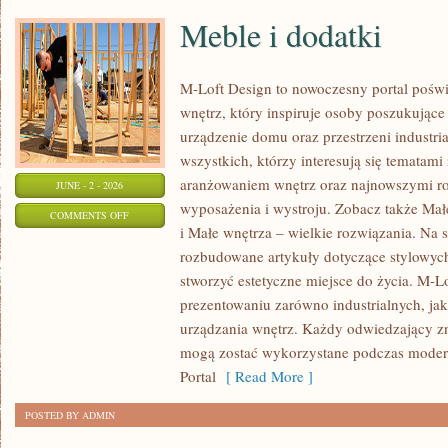
Meble i dodatki
M-Loft Design to nowoczesny portal poświ
wnętrz, który inspiruje osoby poszukując
urządzenie domu oraz przestrzeni industria
wszystkich, którzy interesują się temata
aranżowaniem wnętrz oraz najnowszymi r
JUNE - 2 - 2026
wyposażenia i wystroju. Zobacz także Mał
ON
COMMENTS OFF
i Małe wnętrza – wielkie rozwiązania. Na 
MEBLE
rozbudowane artykuły dotyczące stylowych
I
stworzyć estetyczne miejsce do życia. M-Lo
DODATKI
prezentowaniu zarówno industrialnych, ja
urządzania wnętrz. Każdy odwiedzający znaj
mogą zostać wykorzystane podczas moderni
Portal
[ Read More ]
POSTED BY ADMIN