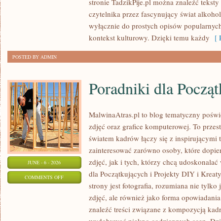
stronie TadzikPije.pl można znaleźć tekst
SPOŻYWANIE
czytelnika przez fascynujący świat alkoholi
wyłącznie do prostych opisów popularnych
kontekst kulturowy. Dzięki temu każdy
[ R
POSTED BY ADMIN
Poradniki dla Począ
MalwinaAtras.pl to blog tematyczny poświę
zdjęć oraz grafice komputerowej. To przest
światem kadrów łączy się z inspirującymi 
zainteresować zarówno osoby, które dopie
zdjęć, jak i tych, którzy chcą udoskonalać 
JUNE - 6 - 2026
dla Początkujących i Projekty DIY i Krea
ON
COMMENTS OFF
strony jest fotografia, rozumiana nie tyl
PORADNIKI
zdjęć, ale również jako forma opowiadania 
DLA
znaleźć treści związane z kompozycją kadru
POCZĄTKUJĄCYCH