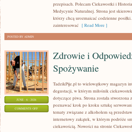
przepisach. Polecam Ciekawostki i Historia
PRZYPRAW
Medycynie Naturalnej. Strona jest skiero
którzy chcą urozmaicać codzienne posiłki
zainteresować
[ Read More ]
POSTED BY ADMIN
Zdrowie i Odpowied
Spożywanie
TadzikPije.pl to wielowątkowy magazyn in
degustacji, w którym miłośnik ciekawostek
dotyczące piwa. Strona została stworzona 
JUNE - 6 - 2026
poznawać krok po kroku sztukę serwowania
ON
COMMENTS OFF
tematy związane z alkoholem są przedsta
ZDROWIE
internetowy zakątek, w którym podróże sm
I
ciekawością. Nowości na stronie Ciekawost
ODPOWIEDZIALNE