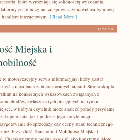
kcesoria, które wyróżniają się solidnością wykonania.
latformy jest intuicyjne, co sprawia, że nawet osoby mniej
z handlem internetowym
[ Read More ]
CONTINUE
ość Miejska i
obilność
 to motoryzacyjny serwis informacyjny, który został
 myślą o osobach zainteresowanych autami. Strona skupia
zystkim na konkretnych wskazówkach związanych z
samochodów, zwłaszcza tych dostępnych na rynku
ejsce, w którym czytelnik może znaleźć porady przydatne
zakupem auta, jak i podczas jego codziennego
rzygotowania do sprzedaży czy oceny stanu technicznego
z też: Przyszłość Transportu i Mobilność Miejska i
. Charakter strony można określić jako konkretny. Moto