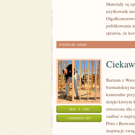
Materiały są o
I
użytkownik mog
WSPARCIE
OlgaKomorowsk
publikowania tr
sprawia, że kor
POSTED BY ADMIN
Ciekaw
Barman z Warsz
barmańskiej na
kameralne przyj
dzięki którym 
stworzone dla 
MAY - 8 - 2026
zadbać o najw
ON
COMMENTS OFF
Piwo i Browarn
CIEKAWOSTKI
inspiracje zwi
I