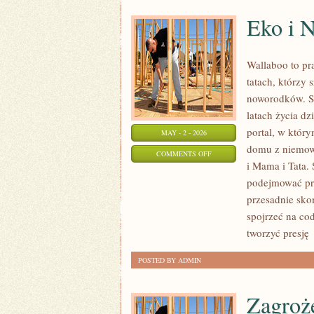
Eko i N
Wallaboo to pr
tatach, którzy
noworodków. St
latach życia dz
portal, w któr
MAY - 2 - 2026
domu z niemowl
ON
COMMENTS OFF
i Mama i Tata.
EKO
podejmować pra
I
przesadnie sko
NATURALNIE
spojrzeć na cod
tworzyć presję
POSTED BY ADMIN
Zagroże