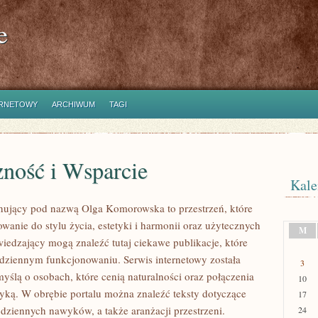
e
ERNETOWY
ARCHIWUM
TAGI
zność i Wsparcie
Kale
nujący pod nazwą Olga Komorowska to przestrzeń, które
owanie do stylu życia, estetyki i harmonii oraz użytecznych
M
wiedzający mogą znaleźć tutaj ciekawe publikacje, które
ziennym funkcjonowaniu. Serwis internetowy została
3
yślą o osobach, które cenią naturalności oraz połączenia
10
ktyką. W obrębie portalu można znaleźć teksty dotyczące
17
odziennych nawyków, a także aranżacji przestrzeni.
24