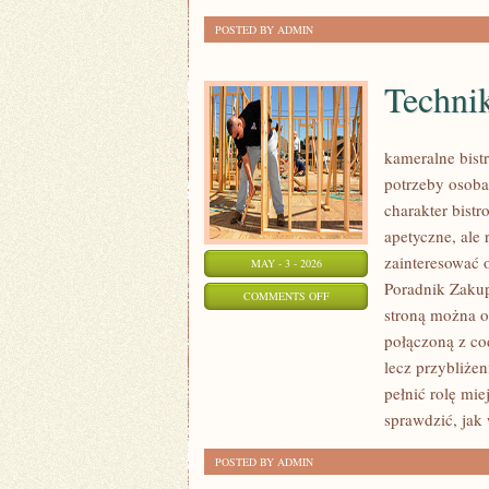
POSTED BY ADMIN
Techni
kameralne bist
potrzeby osoba
charakter bistr
apetyczne, ale
zainteresować 
MAY - 3 - 2026
Poradnik Zakup
ON
COMMENTS OFF
stroną można od
TECHNIKI
połączoną z co
PRZECHOWYWANIA
lecz przybliże
pełnić rolę mi
sprawdzić, jak
POSTED BY ADMIN