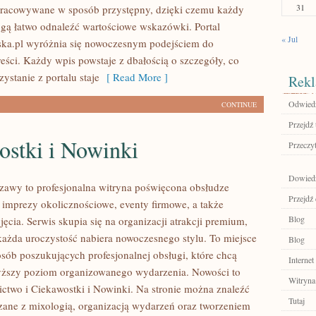
31
pracowywane w sposób przystępny, dzięki czemu każdy
ą łatwo odnaleźć wartościowe wskazówki. Portal
« Jul
a.pl wyróżnia się nowoczesnym podejściem do
eści. Każdy wpis powstaje z dbałością o szczegóły, co
zystanie z portalu staje
[ Read More ]
Rekl
Odwiedź
CONTINUE
Przejdź 
ostki i Nowinki
Przeczyt
Dowiedz
awy to profesjonalna witryna poświęcona obsłudze
Przejdź
 imprezy okolicznościowe, eventy firmowe, a także
Blog
ęcia. Serwis skupia się na organizacji atrakcji premium,
każda uroczystość nabiera nowoczesnego stylu. To miejsce
Blog
osób poszukujących profesjonalnej obsługi, które chcą
Internet
yższy poziom organizowanego wydarzenia. Nowości to
Witryna
ictwo i Ciekawostki i Nowinki. Na stronie można znaleźć
Tutaj
ązane z mixologią, organizacją wydarzeń oraz tworzeniem