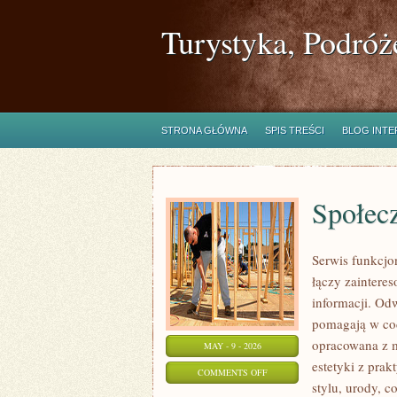
Turystyka, Podróż
STRONA GŁÓWNA
SPIS TREŚCI
BLOG INT
Społec
Serwis funkcjo
łączy zainteres
informacji. Od
pomagają w cod
opracowana z m
MAY - 9 - 2026
estetyki z pra
ON
COMMENTS OFF
stylu, urody, c
SPOŁECZNOŚĆ