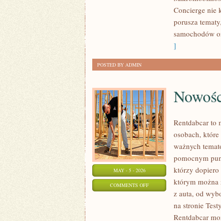
Concierge nie 
porusza tematy
samochodów or
]
POSTED BY ADMIN
Nowośc
Rentdabcar to 
osobach, które
ważnych temat
pomocnym punkt
którzy dopiero
MAY - 5 - 2026
którym można z
ON
COMMENTS OFF
z auta, od wyb
NOWOŚCI
na stronie Test
I
Rentdabcar moż