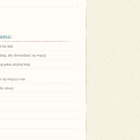
ama:
 ten link
tutaj, aby dowiedzieć się więcej
aj pełen artykuł tutaj
 się więcej o nas
 do strony