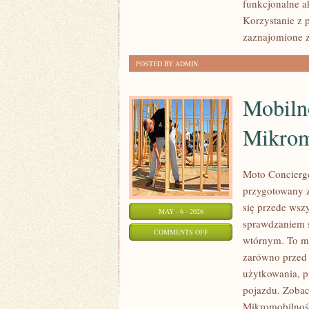
funkcjonalne a
Korzystanie z p
zaznajomione 
POSTED BY ADMIN
Mobiln
Mikrom
Moto Concierge
przygotowany z
się przede ws
MAY - 6 - 2026
sprawdzaniem 
ON
COMMENTS OFF
wtórnym. To mi
MOBILNOŚĆ
zarówno przed 
MIEJSKA
użytkowania, p
I
pojazdu. Zobac
MIKROMOBILNOŚĆ
Mikromobilność