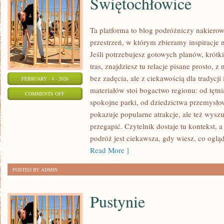
Świętochłowice
Ta platforma to blog podróżniczy nakiero
przestrzeń, w którym zbieramy inspiracje 
Jeśli potrzebujesz gotowych planów, krót
tras, znajdziesz tu relacje pisane prosto, 
bez zadęcia, ale z ciekawością dla tradycj
FEBRUARY - 4 - 2026
materiałów stoi bogactwo regionu: od tętn
ON
COMMENTS OFF
spokojne parki, od dziedzictwa przemysło
ŚWIĘTOCHŁOWICE
pokazuje popularne atrakcje, ale też wyszu
przegapić. Czytelnik dostaje tu kontekst, a
podróż jest ciekawsza, gdy wiesz, co oglą
Read More ]
POSTED BY ADMIN
Pustynie