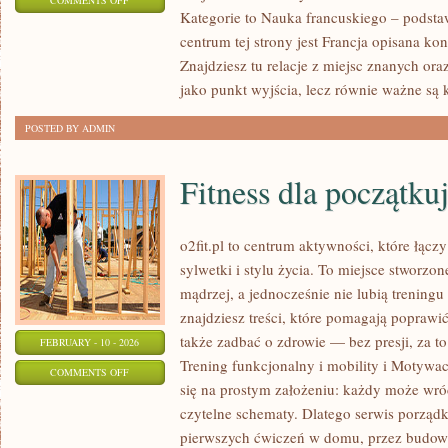
COMMENTS OFF
Kategorie to Nauka francuskiego – podsta
KUCHNIA
centrum tej strony jest Francja opisana kon
FRANCUSKA
Znajdziesz tu relacje z miejsc znanych ora
jako punkt wyjścia, lecz równie ważne są 
POSTED BY ADMIN
Fitness dla początku
o2fit.pl to centrum aktywności, które łąc
sylwetki i stylu życia. To miejsce stworzo
mądrzej, a jednocześnie nie lubią treningu
znajdziesz treści, które pomagają poprawić
także zadbać o zdrowie — bez presji, za t
FEBRUARY - 10 - 2026
Trening funkcjonalny i mobility i Motywacja
ON
COMMENTS OFF
się na prostym założeniu: każdy może wróc
FITNESS
czytelne schematy. Dlatego serwis porząd
DLA
pierwszych ćwiczeń w domu, przez budow
POCZĄTKUJĄCYCH