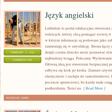
Język angielski
Lulitulisie to portal edukacyjna stworzona
rodzicach, którzy chcą pomagać rozwój w 
w którym informacje są podawane jako za
zamieniają się w satysfakcję. Strona łączy
dzięki czemu dziecko może poznawać różne
FEBRUARY - 5 - 2026
najbardziej wciąga. Polecamy Wychowanie 
ON
COMMENTS OFF
Główną ideą jest stworzenie bezpiecznej pr
JĘZYK
odbywa się krok po kroku. Zamiast sztywn
ANGIELSKI
elastyczność i zachęta do samodzielności.
poczucie sprawczości, bo każde małe osiągn
podkreślenia. Treści na
[ Read More ]
POSTED BY ADMIN