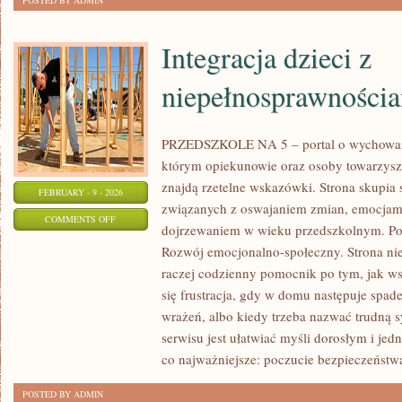
POSTED BY ADMIN
Integracja dzieci z
niepełnosprawności
PRZEDSZKOLE NA 5 – portal o wychowan
którym opiekunowie oraz osoby towarzysz
znajdą rzetelne wskazówki. Strona skupia 
FEBRUARY - 9 - 2026
związanych z oswajaniem zmian, emocjami
ON
COMMENTS OFF
dojrzewaniem w wieku przedszkolnym. Po
INTEGRACJA
Rozwój emocjonalno-społeczny. Strona nie
DZIECI
raczej codzienny pomocnik po tym, jak ws
Z
się frustracja, gdy w domu następuje spad
NIEPEŁNOSPRAWNOŚCIAMI
wrażeń, albo kiedy trzeba nazwać trudną s
serwisu jest ułatwiać myśli dorosłym i je
co najważniejsze: poczucie bezpieczeństw
POSTED BY ADMIN