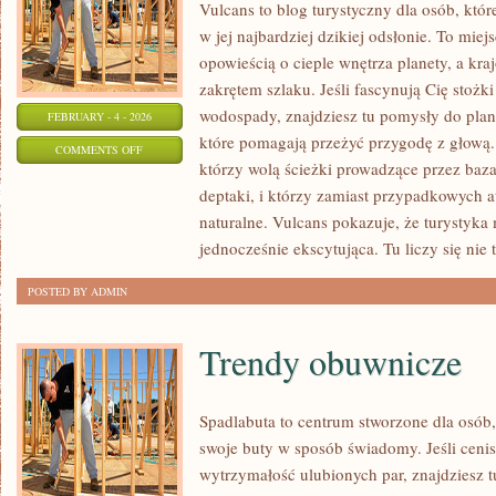
Vulcans to blog turystyczny dla osób, któ
w jej najbardziej dzikiej odsłonie. To miejs
opowieścią o cieple wnętrza planety, a kr
zakrętem szlaku. Jeśli fascynują Cię stożk
wodospady, znajdziesz tu pomysły do plano
FEBRUARY - 4 - 2026
które pomagają przeżyć przygodę z głową. 
ON
COMMENTS OFF
którzy wolą ścieżki prowadzące przez baz
PUSTYNIE
deptaki, i którzy zamiast przypadkowych a
naturalne. Vulcans pokazuje, że turystyka
jednocześnie ekscytująca. Tu liczy się nie t
POSTED BY ADMIN
Trendy obuwnicze
Spadlabuta to centrum stworzone dla osób,
swoje buty w sposób świadomy. Jeśli cenis
wytrzymałość ulubionych par, znajdziesz t