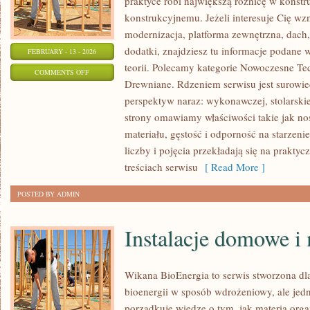
praktyce robi największą różnicę w konst
konstrukcyjnemu. Jeżeli interesuje Cię w
modernizacja, platforma zewnętrzna, dach
dodatki, znajdziesz tu informacje podane 
FEBRUARY - 13 - 2026
teorii. Polecamy kategorie Nowoczesne Te
ON
COMMENTS OFF
Drewniane. Rdzeniem serwisu jest surowie
PORADNIK
perspektyw naraz: wykonawczej, stolarskie
ZAKUPOWY
strony omawiamy właściwości takie jak no
materiału, gęstość i odporność na starzenie
liczby i pojęcia przekładają się na prakt
treściach serwisu
[ Read More ]
POSTED BY ADMIN
Instalacje domowe i
Wikana BioEnergia to serwis stworzona dla
bioenergii w sposób wdrożeniowy, ale jedn
porządkuje wiedzę o tym, jak materia orga