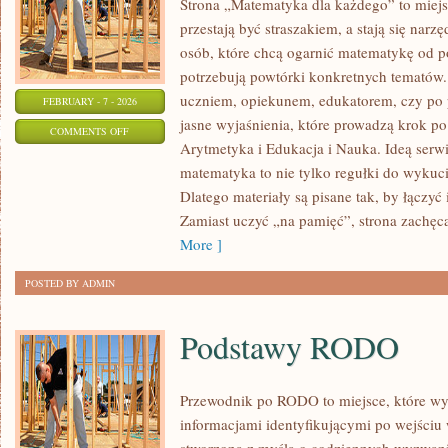
Strona „Matematyka dla każdego” to miejs
przestają być straszakiem, a stają się narz
osób, które chcą ogarnić matematykę od po
potrzebują powtórki konkretnych tematów. 
uczniem, opiekunem, edukatorem, czy po p
FEBRUARY - 7 - 2026
jasne wyjaśnienia, które prowadzą krok p
ON
COMMENTS OFF
Arytmetyka i Edukacja i Nauka. Ideą serwi
RACHUNEK
matematyka to nie tylko regułki do wykuci
PRAWDOPODOBIEŃSTWA
Dlatego materiały są pisane tak, by łączyć 
Zamiast uczyć „na pamięć”, strona zachęc
More ]
POSTED BY ADMIN
Podstawy RODO
Przewodnik po RODO to miejsce, które wyj
informacjami identyfikującymi po wejściu