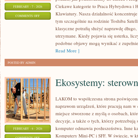
Ciekawe kategorie to Praca Hybrydowa i H
FEBRUARY - 7 - 2026
Klawiatury. Nasza działalność koncentruje
ON
COMMENTS OFF
tym szczególnie na rodzinie Toshiba Satell
PRACA
klasyczne potrafią służyć naprawdę długo, 
HYBRYDOWA
utrzymane. Kiedy pojawia się usterka, licz
I
podobne objawy mogą wynikać z zupełnie 
HOME
Read More ]
OFFICE
POSTED BY ADMIN
Ekosystemy: sterown
LAKOM to współczesna strona poświęco
naprawom urządzeń, które pracują nam w 
miejsce stworzone z myślą o osobach, któ
decyzje, a także o tych, którzy potrzebuj
komputer odmawia posłuszeństwa. Inne kat
FEBRUARY - 6 - 2026
Komputery Mini-PC i SFF. W świecie, w kt
ON
COMMENTS OFF