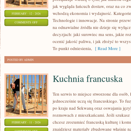
jak wygląda łańcuch dostaw, oraz na co z
wchodzą ekonomia i wydajność. Kategorie 
FEBRUARY - 12 - 2026
Technologie i innowacje. Na stronie przewi
ON
COMMENTS OFF
na odnawialne źródła nie dzieje się wyłącz
INSTALACJE
decyzjach: jaki surowiec ma sens, jakie ro
DOMOWE
ocenić jakość paliwa, i jak złożyć to wszy
I
To punkt odniesienia,
[ Read More ]
MAŁOSKALOWE
POSTED BY ADMIN
Kuchnia francuska
Ten serwis to miejsce stworzone dla osób, 
jednocześnie uczą się francuskiego. To f
po kraju nad Sekwaną oraz oswajania języ
rozmowach z mieszkańcami. Jeśli szukasz 
chcesz zrozumieć francuską kulturę i komu
FEBRUARY - 11 - 2026
znajdziesz materiały zbudowane właśnie 
ON