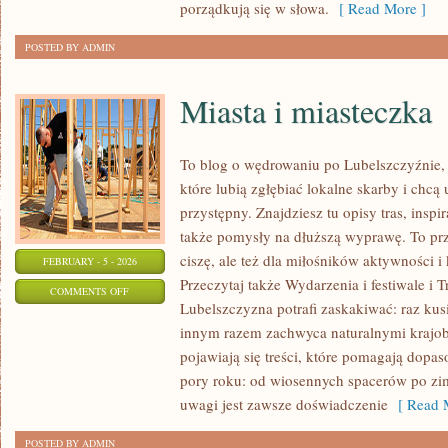
porządkują się w słowa.
[ Read More ]
POSTED BY ADMIN
Miasta i miasteczka
To blog o wędrowaniu po Lubelszczyźnie,
które lubią zgłębiać lokalne skarby i chc
przystępny. Znajdziesz tu opisy tras, inspi
także pomysły na dłuższą wyprawę. To prze
ciszę, ale też dla miłośników aktywności i
FEBRUARY - 5 - 2026
Przeczytaj także Wydarzenia i festiwale i 
ON
COMMENTS OFF
Lubelszczyzna potrafi zaskakiwać: raz kus
MIASTA
innym razem zachwyca naturalnymi krajobr
I
pojawiają się treści, które pomagają dopa
MIASTECZKA
pory roku: od wiosennych spacerów po z
uwagi jest zawsze doświadczenie
[ Read M
POSTED BY ADMIN