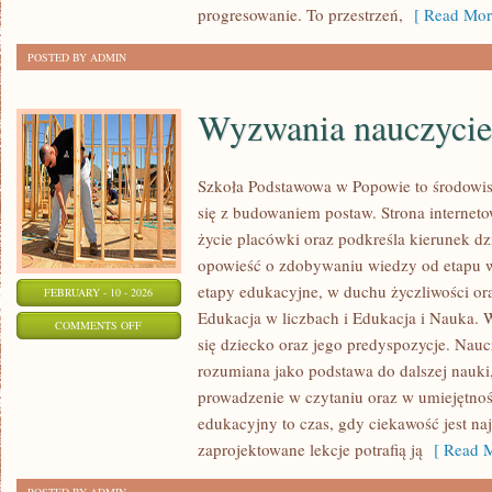
progresowanie. To przestrzeń,
[ Read Mor
POSTED BY ADMIN
Wyzwania nauczycie
Szkoła Podstawowa w Popowie to środowis
się z budowaniem postaw. Strona internet
życie placówki oraz podkreśla kierunek dzi
opowieść o zdobywaniu wiedzy od etapu w
etapy edukacyjne, w duchu życzliwości ora
FEBRUARY - 10 - 2026
Edukacja w liczbach i Edukacja i Nauka. 
ON
COMMENTS OFF
się dziecko oraz jego predyspozycje. Nauc
WYZWANIA
rozumiana jako podstawa do dalszej nauki,
NAUCZYCIELI
prowadzenie w czytaniu oraz w umiejętnoś
edukacyjny to czas, gdy ciekawość jest naj
zaprojektowane lekcje potrafią ją
[ Read M