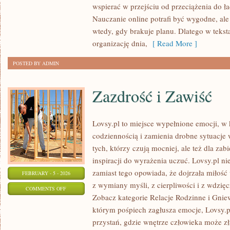
wspierać w przejściu od przeciążenia do ła
W
Nauczanie online potrafi być wygodne, ale
KLASIE
wtedy, gdy brakuje planu. Dlatego w teksta
organizację dnia,
[ Read More ]
POSTED BY ADMIN
Zazdrość i Zawiść
Lovsy.pl to miejsce wypełnione emocji, w 
codziennością i zamienia drobne sytuacje w
tych, którzy czują mocniej, ale też dla zab
inspiracji do wyrażenia uczuć. Lovsy.pl n
zamiast tego opowiada, że dojrzała miłość 
FEBRUARY - 5 - 2026
z wymiany myśli, z cierpliwości i z wdzię
ON
COMMENTS OFF
Zobacz kategorie Relacje Rodzinne i Gniew
ZAZDROŚĆ
którym pośpiech zagłusza emocje, Lovsy.pl
I
przystań, gdzie wnętrze człowieka może z
ZAWIŚĆ