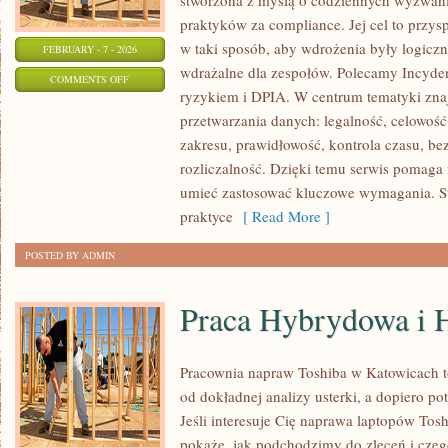
stworzona z myślą o codziennych wyzwani
praktyków za compliance. Jej cel to przys
w taki sposób, aby wdrożenia były logiczn
FEBRUARY - 7 - 2026
wdrażalne dla zespołów. Polecamy Incyden
ON
COMMENTS OFF
ryzykiem i DPIA. W centrum tematyki zna
PODSTAWY
przetwarzania danych: legalność, celowoś
RODO
zakresu, prawidłowość, kontrola czasu, be
rozliczalność. Dzięki temu serwis pomaga n
umieć zastosować kluczowe wymagania. St
praktyce
[ Read More ]
POSTED BY ADMIN
Praca Hybrydowa i 
Pracownia napraw Toshiba w Katowicach 
od dokładnej analizy usterki, a dopiero p
Jeśli interesuje Cię naprawa laptopów Tos
pokaże, jak podchodzimy do zleceń i czeg