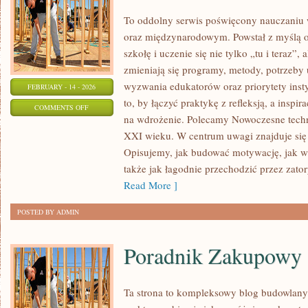
To oddolny serwis poświęcony nauczaniu 
oraz międzynarodowym. Powstał z myślą o
szkołę i uczenie się nie tylko „tu i teraz”,
zmieniają się programy, metody, potrzeby
wyzwania edukatorów oraz priorytety insty
FEBRUARY - 14 - 2026
to, by łączyć praktykę z refleksją, a inspi
ON
COMMENTS OFF
na wdrożenie. Polecamy Nowoczesne techn
PROJEKTY
XXI wieku. W centrum uwagi znajduje się n
I
Opisujemy, jak budować motywację, jak w
PROGRAMY
także jak łagodnie przechodzić przez zato
EDUKACYJNE
Read More ]
POSTED BY ADMIN
Poradnik Zakupowy
Ta strona to kompleksowy blog budowlan