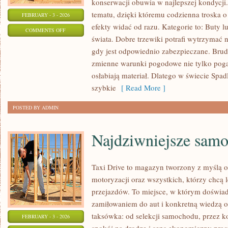
konserwacji obuwia w najlepszej kondycji
tematu, dzięki któremu codzienna troska o 
FEBRUARY - 3 - 2026
efekty widać od razu. Kategorie to: Buty 
ON
COMMENTS OFF
świata. Dobre trzewiki potrafi wytrzymać 
TRENDY
gdy jest odpowiednio zabezpieczane. Brud,
OBUWNICZE
zmienne warunki pogodowe nie tylko pogar
osłabiają materiał. Dlatego w świecie Spad
szybkie
[ Read More ]
POSTED BY ADMIN
Najdziwniejsze samo
Taxi Drive to magazyn tworzony z myślą o
motoryzacji oraz wszystkich, którzy chcą 
przejazdów. To miejsce, w którym doświad
zamiłowaniem do aut i konkretną wiedzą o
taksówka: od selekcji samochodu, przez k
FEBRUARY - 3 - 2026