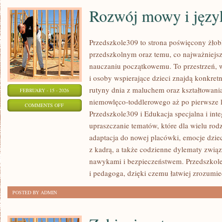
Rozwój mowy i języ
Przedszkole309 to strona poświęcony żł
przedszkolnym oraz temu, co najważniejsz
nauczaniu początkowemu. To przestrzeń,
i osoby wspierające dzieci znajdą konkre
rutyny dnia z maluchem oraz kształtowani
FEBRUARY - 15 - 2026
niemowlęco-toddlerowego aż po pierwsze l
ON
COMMENTS OFF
Przedszkole309 i Edukacja specjalna i inte
ROZWÓJ
upraszczanie tematów, które dla wielu rod
MOWY
adaptacja do nowej placówki, emocje dzi
I
z kadrą, a także codzienne dylematy związ
JĘZYKA
nawykami i bezpieczeństwem. Przedszkole
i pedagoga, dzięki czemu łatwiej zrozumie
POSTED BY ADMIN