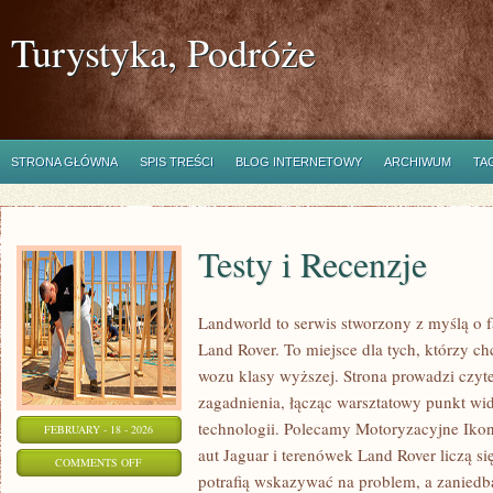
Turystyka, Podróże
STRONA GŁÓWNA
SPIS TREŚCI
BLOG INTERNETOWY
ARCHIWUM
TA
Testy i Recenzje
Landworld to serwis stworzony z myślą o 
Land Rover. To miejsce dla tych, którzy ch
wozu klasy wyższej. Strona prowadzi czyt
zagadnienia, łącząc warsztatowy punkt wi
technologii. Polecamy Motoryzacyjne Ikon
FEBRUARY - 18 - 2026
aut Jaguar i terenówek Land Rover liczą si
ON
COMMENTS OFF
potrafią wskazywać na problem, a zaniedb
TESTY