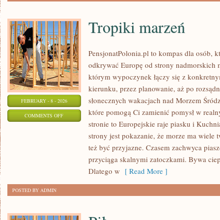
Tropiki marzeń
PensjonatPolonia.pl to kompas dla osób, k
odkrywać Europę od strony nadmorskich m
którym wypoczynek łączy się z konkretn
kierunku, przez planowanie, aż po rozsądne
słonecznych wakacjach nad Morzem Śródzi
FEBRUARY - 8 - 2026
które pomogą Ci zamienić pomysł w realn
ON
COMMENTS OFF
stronie to Europejskie raje piasku i Kuch
TROPIKI
strony jest pokazanie, że morze ma wiele t
MARZEŃ
też być przyjazne. Czasem zachwyca piasz
przyciąga skalnymi zatoczkami. Bywa ciep
Dlatego w
[ Read More ]
POSTED BY ADMIN