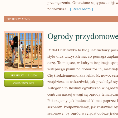
przemęczeniu. Omawiane są typowe objawy
podbrzusza,
[ Read More ]
POSTED BY ADMIN
Ogrody przydomow
Portal Hellerówka to blog internetowy p
stylu oraz wszystkiemu, co pomaga zapl
oazę. To miejsce, w którym inspiracja spot
wstępnego planu po dobór roślin, materiałó
Cię śródziemnomorska lekkość, nowoczes
FEBRUARY - 17 - 2026
znajdziesz tu wskazówki, jak przełożyć s
ON
COMMENTS OFF
Kategorie to Rośliny egzotyczne w ogrodz
OGRODY
centrum naszej uwagi są ogrody tematyczne
PRZYDOMOWE
Pokazujemy, jak budować klimat poprzez k
sezonów. Podpowiadamy, jak zestawiać byl
sezonowe, by ogród wyglądał dobrze jesien