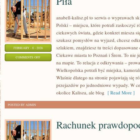
Piła
anabell-kalisz.pl to serwis o wyprawach s
Polski – miejscu, które potrafi zaskoczyć 
ciekawych świata, gdzie konkret miesza si
szukasz pomysłów na wyjazd, chcesz odk
szlakiem, znajdziesz tu treści dopasowane
FEBRUARY - 8 - 2026
Ciekawe miasta to Poznań i Śrem. To nie j
ON
COMMENTS OFF
na mapie. To relacja z odkrywania – prow
PIŁA
Wielkopolska potrafi być miejska, kameral
Właśnie dlatego na stronie pojawiają się 
przejazdów po jednodniowe wypady. W cen
okolice Kalisza, ale blog
[ Read More ]
POSTED BY ADMIN
Rachunek prawdopo