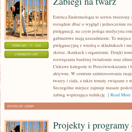
Zabiegi na twarz
Estetica Endermologia to serwis tworzony 
rozsądnie dbać o wygląd i jednocześnie ro
pielęgnacji, na czym polega medycyna est
gabinetowe mają uzasadnienie. To miejsce
pielęgnacyjną z wiedzą o składnikach i 
FEBRUARY - 15 - 2026
skórze, tkankach i organizmie. Dzięki te
ON
COMMENTS OFF
rozwiązania bardziej świadomie oraz elim
ZABIEGI
Ciekawe kategorie to Przeciwwskazania i b
NA
aktywne. W centrum zainteresowania znajdu
TWARZ
twarzy i ciała, a także tematy związane z
Szczególne miejsce zajmuje masaże podci
zabieg wspierająca redukcję
[ Read More 
POSTED BY ADMIN
Projekty i programy