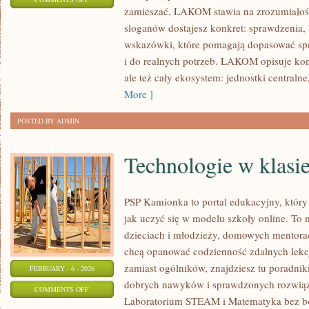
zamieszać, LAKOM stawia na zrozumiałość 
EKOSYSTEMY:
sloganów dostajesz konkret: sprawdzenia,
STEROWNIKI
wskazówki, które pomagają dopasować spr
I
i do realnych potrzeb. LAKOM opisuje kom
SYSTEMY
ale też cały ekosystem: jednostki central
More ]
POSTED BY ADMIN
Technologie w klasi
PSP Kamionka to portal edukacyjny, który
jak uczyć się w modelu szkoły online. To 
dzieciach i młodzieży, domowych mentora
chcą opanować codzienność zdalnych lekcji.
zamiast ogólników, znajdziesz tu poradniki
FEBRUARY - 6 - 2026
dobrych nawyków i sprawdzonych rozwiąza
ON
COMMENTS OFF
Laboratorium STEAM i Matematyka bez bólu
TECHNOLOGIE