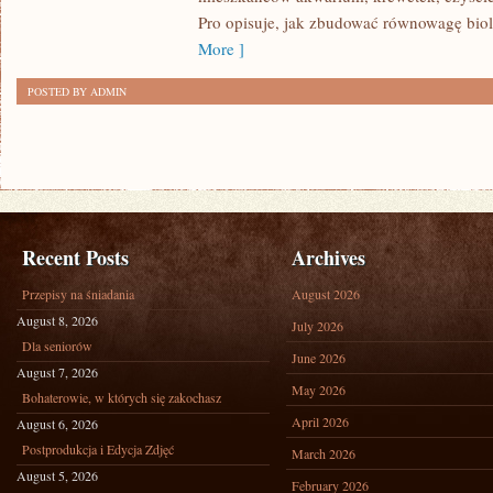
(AQUASCAPING)
Pro opisuje, jak zbudować równowagę biol
More ]
POSTED BY ADMIN
Recent Posts
Archives
Przepisy na śniadania
August 2026
August 8, 2026
July 2026
Dla seniorów
June 2026
August 7, 2026
May 2026
Bohaterowie, w których się zakochasz
April 2026
August 6, 2026
Postprodukcja i Edycja Zdjęć
March 2026
August 5, 2026
February 2026