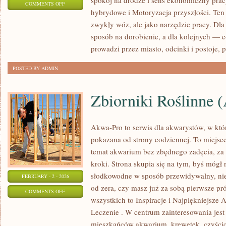
spokój na drodze i sens ekonomiczny pra
ON
COMMENTS OFF
hybrydowe i Motoryzacja przyszłości. Ten s
NAJDZIWNIEJSZE
zwykły wóz, ale jako narzędzie pracy. Dla
SAMOCHODY
sposób na dorobienie, a dla kolejnych — 
ŚWIATA
prowadzi przez miasto, odcinki i postoje, 
POSTED BY ADMIN
Zbiorniki Roślinne 
Akwa-Pro to serwis dla akwarystów, w któ
pokazana od strony codziennej. To miejsce
temat akwarium bez zbędnego zadęcia, za
kroki. Strona skupia się na tym, byś mógł
słodkowodne w sposób przewidywalny, niez
FEBRUARY - 2 - 2026
od zera, czy masz już za sobą pierwsze pr
ON
COMMENTS OFF
wszystkich to Inspiracje i Najpiękniejsze
ZBIORNIKI
Leczenie . W centrum zainteresowania jes
ROŚLINNE
mieszkańców akwarium, krewetek, czyścici