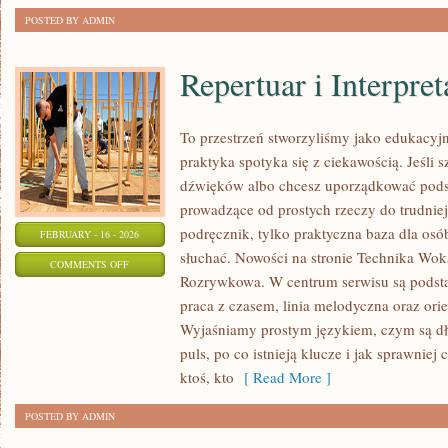
POSTED BY ADMIN
Repertuar i Interpret
To przestrzeń stworzyliśmy jako edukacy
praktyka spotyka się z ciekawością. Jeśli 
dźwięków albo chcesz uporządkować podst
prowadzące od prostych rzeczy do trudniej
podręcznik, tylko praktyczna baza dla osób
FEBRUARY - 16 - 2026
słuchać. Nowości na stronie Technika Wok
ON
COMMENTS OFF
Rozrywkowa. W centrum serwisu są podsta
REPERTUAR
praca z czasem, linia melodyczna oraz orien
I
Wyjaśniamy prostym językiem, czym są dł
INTERPRETACJA
puls, po co istnieją klucze i jak sprawniej
ktoś, kto
[ Read More ]
POSTED BY ADMIN