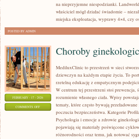
na nieprzyjemne niespodzianki. Landworld
I
właściciel mógł działać świadomie – niezal
RECENZJE
miejska eksploatacja, wyprawy 4×4, czy os
POSTED BY ADMIN
Choroby ginekologi
MediluxClinic to przestrzeń w sieci stwor
dziewczyn na każdym etapie życia. To port
rzetelną edukację z empatycznym podejśc
W centrum tej przestrzeni stoi prewencja,
rozumienie własnego ciała. Wpisy powstają 
FEBRUARY - 17 - 2026
tematy, które często bywają przeładowane 
ON
COMMENTS OFF
poczucia bezpieczeństwa. Kategorie Profila
CHOROBY
Psychologia i emocje a zdrowie ginekolog
GINEKOLOGICZNE
pojawiają się materiały poświęcone cyklo
różnorodności oraz temu, jak notować syg