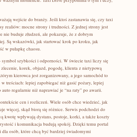
a w ważnym momencie. Taxi Drive przypomina o tym i uczy,
ważają wejście do branży. Jeśli ktoś zastanawia się, czy taxi
y realiów: mocne strony i trudności. Z jednej strony jest
ve nie buduje złudzeń, ale pokazuje, że z dobrym
ej. Są wskazówki, jak startować krok po kroku, jak
aść w pułapkę chaosu.
 symbol szybkości i odporności. W świecie taxi liczy się
zlecenie, korek, objazd, pogodę, klienta z nietypową
 którym kierowca jest zorganizowany, a jego samochód to
 w treściach: lepiej zapobiegać niż gasić pożary, lepiej
auto regularnie niż naprawiać je “na raty” po awarii.
ontekście cen i rozliczeń. Wiele osób chce wiedzieć, jak
uje więcej, skąd biorą się różnice. Serwis podchodzi do
ą kwotę wpływają dystans, postoje, korki, a także koszty
rzystość i komunikacja budują spokój. Dzięki temu portal
e i dla osób, które chcą być bardziej świadomymi