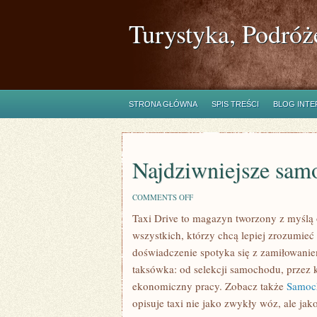
Turystyka, Podróż
STRONA GŁÓWNA
SPIS TREŚCI
BLOG INT
Najdziwniejsze sam
ON
COMMENTS OFF
NAJDZIWNIEJSZE
Taxi Drive to magazyn tworzony z myślą 
SAMOCHODY
ŚWIATA
wszystkich, którzy chcą lepiej zrozumieć
doświadczenie spotyka się z zamiłowanie
taksówka: od selekcji samochodu, przez k
ekonomiczny pracy. Zobacz także
Samoc
opisuje taxi nie jako zwykły wóz, ale jak