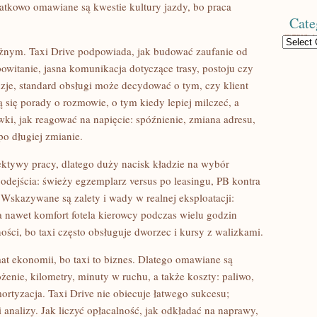
datkowo omawiane są kwestie kultury jazdy, bo praca
Cate
Categories
żnym. Taxi Drive podpowiada, jak budować zaufanie od
witanie, jasna komunikacja dotyczące trasy, postoju czy
enzje, standard obsługi może decydować o tym, czy klient
ją się porady o rozmowie, o tym kiedy lepiej milczeć, a
wki, jak reagować na napięcie: spóźnienie, zmiana adresu,
o długiej zmianie.
ektywy pracy, dlatego duży nacisk kładzie na wybór
dejścia: świeży egzemplarz versus po leasingu, PB kontra
Wskazywane są zalety i wady w realnej eksploatacji:
, a nawet komfort fotela kierowcy podczas wielu godzin
ości, bo taxi często obsługuje dworzec i kursy z walizkami.
mat ekonomii, bo taxi to biznes. Dlatego omawiane są
ożenie, kilometry, minuty w ruchu, a także koszty: paliwo,
mortyzacja. Taxi Drive nie obiecuje łatwego sukcesu;
 analizy. Jak liczyć opłacalność, jak odkładać na naprawy,