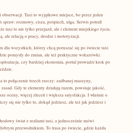
i i obserwacji. Taxi to wyjątkowe miejsce, bo przez jeden
ch spraw: rozmowy, cisza, pośpiech, ulga. Serwis potrafi
e taxi to nie tylko przejazd, ale i element miejskiego życia.
ą, ale relacją o pracy, drodze i motoryzacji.
m dla wszystkich, którzy chcą poruszać się po świecie taxi
jdzie pomysły do zmian, ale też praktyczne wskazówki.
ksploatacja, czy bardziej ekonomia, portal prowadzi krok po
eździe.
a to połączenie trzech rzeczy: zadbanej maszyny,
 zasad. Gdy te elementy działają razem, powstaje jakość,
sze oceny, więcej zleceń i większa satysfakcja. I właśnie o
iczy się nie tylko to, dokąd jedziesz, ale też jak jedziesz i
chodowy świat z realiami taxi, a jednocześnie mówi
dobrym przewodnikiem. To trasa po świecie, gdzie każda