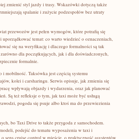
ej zmienić styl jazdy i trasy. Wskazówki dotyczą także
zmniejszają spalanie i zużycie podzespołów bez utraty
iat przewozów jest pełen wymogów, które potrafią się
i uporządkować temat: co warto wiedzieć o oznaczeniach,
tować się na weryfikację i dlaczego formalności są tak
 zarówno dla początkujących, jak i dla doświadczonych,
zpiecznie formalnie.
to i mobilność. Taksówka jest częścią systemu
ów, kolei i carsharingu. Serwis opisuje, jak zmienia się
pracę wpływają objazdy i wydarzenia, oraz jak planować
. Są też refleksje o tym, jak taxi może być usługą
awodzi, pogoda się psuje albo ktoś ma do przewiezienia
ych, bo Taxi Drive to także przygoda z samochodem.
modeli, podejść do tematu wyposażenia w taxi i
o sens cruise control w mieście, o praktyczność asystentów