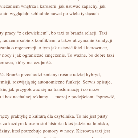
ieżaniem wnętrza i karoserii: jak usuwać zapachy, jak
by auto wyglądało schludnie nawet po wielu tysiącach
y pracy “z człowiekiem”, bo taxi to branża relacji. Taxi
, radzenie sobie z konfliktem, a także utrzymanie kondycji
nia o regeneracji, o tym jak ustawić fotel i kierownicę,
w nocy i jak ograniczać zmęczenie. To ważne, bo dobre taxi
ierowca, który ma czujność.
ość. Branża przechodzi zmiany: rośnie udział hybryd,
misji, rozwijają się autonomiczne funkcje. Serwis opisuje,
kie, jak przygotować się na transformację i co może
ia i bez nachalnej reklamy — raczej z podejściem: “sprawdź,
ączy praktykę z kulturą dla czytelnika. To nie jest pusty
e za każdym kursem stoi historia: ktoś jedzie na lotnisko,
odziny, ktoś potrzebuje pomocy w nocy. Kierowca taxi jest