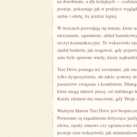
na dorobienie, a dla kolejnych — codzien
postoje, pokazując jak w praktyce wygląd
siebie i ofertę, by jeździć lepiej.
W treściach przewijają się tematy, które
utrzymanie, ogumienie, układ hamulcowy, z
szczyt komunikacyjny. To wskazówki opar
zjadał budżetu, jak reagować, gdy pojawia
auto było sprawne wtedy, kiedy najbardzi
Taxi Drive pomaga też zrozumieć, jak zmi
tylko dyspozytornia, ale także systemy do
pasażerów związane z komfortem. Dlatego
które mogą ułatwić pracę: od stabilnego h
Każdy element ma znaczenie, gdy Twoje a
Ważnym filarem Taxi Drive jest bezpiecz
Poruszane są zagadnienia dotyczące jazdy
ulewa, opady zimowe czy ograniczona wi
postoju oraz wskazówki, jak minimalizowa