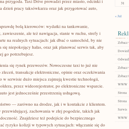
na przygoda. Taxi Drive prowadzi przez miasto, odcinki i
31
a dzień pracy taksówkarza oraz jak przygotować auto,
« Jul
 naprawdę bolą kierowców: wydatki na tankowanie,
Rekl
awieszenie, ale też nawigacja, stanie w ruchu, strefy i
te na realnych sytuacjach: jak dbać o samochód, by nie
Zobacz 
 się niepokojący hałas, oraz jak planować serwis tak, aby
Dowiedz 
ej go potrzebujesz.
Odwiedź 
enia się rynek przewozów. Nowoczesne taxi to już nie
Zobacz 
 zleceń, transakcje elektroniczne, opinie oraz oczekiwania
Zobacz 
 w serwisie dużo miejsca zajmują kwestie technologii,
WWW
oldera, przez wideorejestrator, po elektroniczne wsparcie.
uto jest jednocześnie przestrzenią usługową.
Strona
Strona
eństwo — zarówno na drodze, jak i w kontakcie z klientem.
Serwis
 przewidującej, zachowania w złej pogodzie, takich jak
doczność. Znajdziesz też podejście do bezpiecznego
WWW
ć ryzyko kolizji w typowych sytuacjach: włączanie się do