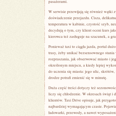
pasażerami.
W serwisie przewijają się również wątki 
doświadczenie przejazdu. Cisza, delikatn
temperatura w kabinie, czystość szyb, neu
decydują o tym, czy klient oceni kurs ja
kierowca też zasługuje na szacunek, a gra
Ponieważ taxi to ciągła jazda, portal du
trasy, żeby unikać bezsensownego stania
rozpraszania, jak obserwować miasto i je
określonym miejscu, a kiedy lepiej wykon
do uczenia się miasta: jego ulic, skrótów
drodze potrafi zmienić się w minutę.
Duża część treści dotyczy też sezonowoś
liczy się chłodzenie. W okresach świąt i
klientów. Taxi Drive opisuje, jak przygoto
najbardziej wymagającym czasie. Pojawia
ładowarki, przewody, a nawet wyposażenie