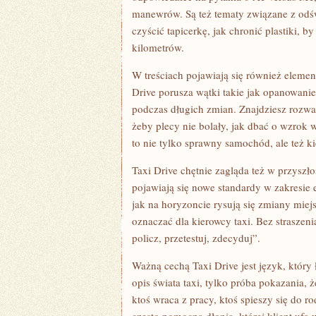
manewrów. Są też tematy związane z odśw
czyścić tapicerkę, jak chronić plastiki, 
kilometrów.
W treściach pojawiają się również element
Drive porusza wątki takie jak opanowanie
podczas długich zmian. Znajdziesz rozważa
żeby plecy nie bolały, jak dbać o wzrok 
to nie tylko sprawny samochód, ale też k
Taxi Drive chętnie zagląda też w przyszł
pojawiają się nowe standardy w zakresie e
jak na horyzoncie rysują się zmiany miejs
oznaczać dla kierowcy taxi. Bez straszen
policz, przetestuj, zdecyduj”.
Ważną cechą Taxi Drive jest język, który ł
opis świata taxi, tylko próba pokazania, ż
ktoś wraca z pracy, ktoś spieszy się do r