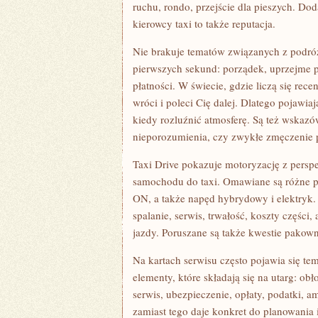
ruchu, rondo, przejście dla pieszych. Do
kierowcy taxi to także reputacja.
Nie brakuje tematów związanych z podró
pierwszych sekund: porządek, uprzejme po
płatności. W świecie, gdzie liczą się rec
wróci i poleci Cię dalej. Dlatego pojawia
kiedy rozluźnić atmosferę. Są też wskazó
nieporozumienia, czy zwykłe zmęczenie p
Taxi Drive pokazuje motoryzację z persp
samochodu do taxi. Omawiane są różne po
ON, a także napęd hybrydowy i elektryk. 
spalanie, serwis, trwałość, koszty części
jazdy. Poruszane są także kwestie pakown
Na kartach serwisu często pojawia się te
elementy, które składają się na utarg: obł
serwis, ubezpieczenie, opłaty, podatki, a
zamiast tego daje konkret do planowania i