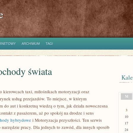
e
ERNETOWY
ARCHIWUM
TAGI
ochody świata
Kale
o kierowcach taxi, miłośnikach motoryzacji oraz
M
 rynek usług przejazdów. To miejsce, w którym
m do aut i konkretną wiedzą o tym, jak działa nowoczesna
3
ontakt z pasażerem, aż po spokój na drodze i sens
10
hody hybrydowe
i Motoryzacja przyszłości. Ten serwis
17
o narzędzie pracy. Dla jednych to zawód, dla innych sposób
24