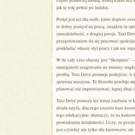
często pomocną dłonią, której klient uf
jak tę rolę pełnić po ludzku.
Portal jest też dla osób, które dopiero roz
to dobry pomysł na pracę, znajdzie tu opis
samodzielność, z drugiej presja. Taxi Dri
przygotowaniem da się pracować spokojni
poukładać własny styl pracy i jak nie wp
W tle cały czas obecny jest “Skorpion” —
umiejętność reagowania na zmiany: nagłe 
prośbą. Taxi Drive promuje podejście, w
sprawna maszyna. Ta filozofia przebija się
planować niż improwizować, lepiej dbać o 
Taxi Drive porusza też temat zaufania w k
działa taryfa, dlaczego czasem kurs koszt
tego edukacyjnie: tłumaczy, że na końcow
prowadzenia działalności. Uczy, że przej
jest czytelny nie tylko dla kierowców, al