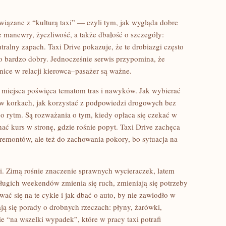
związane z “kulturą taxi” — czyli tym, jak wygląda dobre
e manewry, życzliwość, a także dbałość o szczegóły:
tralny zapach. Taxi Drive pokazuje, że te drobiazgi często
ko bardzo dobry. Jednocześnie serwis przypomina, że
nice w relacji kierowca–pasażer są ważne.
żo miejsca poświęca tematom tras i nawyków. Jak wybierać
 w korkach, jak korzystać z podpowiedzi drogowych bez
go rytm. Są rozważania o tym, kiedy opłaca się czekać w
ać kurs w stronę, gdzie rośnie popyt. Taxi Drive zachęca
, remontów, ale też do zachowania pokory, bo sytuacja na
ci. Zimą rośnie znaczenie sprawnych wycieraczek, latem
 długich weekendów zmienia się ruch, zmieniają się potrzeby
wać się na te cykle i jak dbać o auto, by nie zawiodło w
ją się porady o drobnych rzeczach: płyny, żarówki,
 “na wszelki wypadek”, które w pracy taxi potrafi