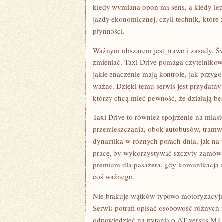
kiedy wymiana opon ma sens, a kiedy lepi
jazdy ekonomicznej, czyli technik, które 
płynności.
Ważnym obszarem jest prawo i zasady. Św
zmieniać. Taxi Drive pomaga czytelnikow
jakie znaczenie mają kontrole, jak przygo
ważne. Dzięki temu serwis jest przydatny
którzy chcą mieć pewność, że działają be
Taxi Drive to również spojrzenie na mias
przemieszczania, obok autobusów, tramwaj
dynamika w różnych porach dnia, jak na 
pracę, by wykorzystywać szczyty zamówień
premium dla pasażera, gdy komunikacja z
coś ważnego.
Nie brakuje wątków typowo motoryzacyjn
Serwis potrafi opisać osobowość różnych 
odpowiedzieć na pytania o AT versus MT, 