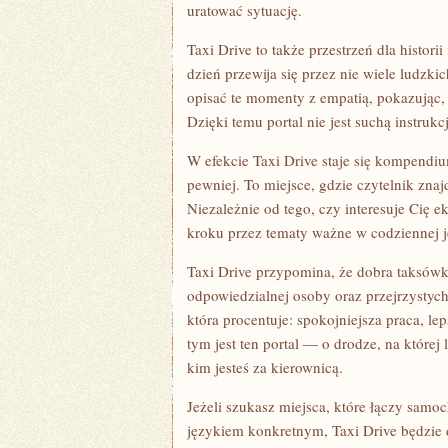
uratować sytuację.
Taxi Drive to także przestrzeń dla histori
dzień przewija się przez nie wiele ludzki
opisać te momenty z empatią, pokazując, ż
Dzięki temu portal nie jest suchą instrukcj
W efekcie Taxi Drive staje się kompendiu
pewniej. To miejsce, gdzie czytelnik zna
Niezależnie od tego, czy interesuje Cię e
kroku przez tematy ważne w codziennej j
Taxi Drive przypomina, że dobra taksówk
odpowiedzialnej osoby oraz przejrzystych
która procentuje: spokojniejsza praca, lep
tym jest ten portal — o drodze, na której l
kim jesteś za kierownicą.
Jeżeli szukasz miejsca, które łączy samo
językiem konkretnym, Taxi Drive będzie 