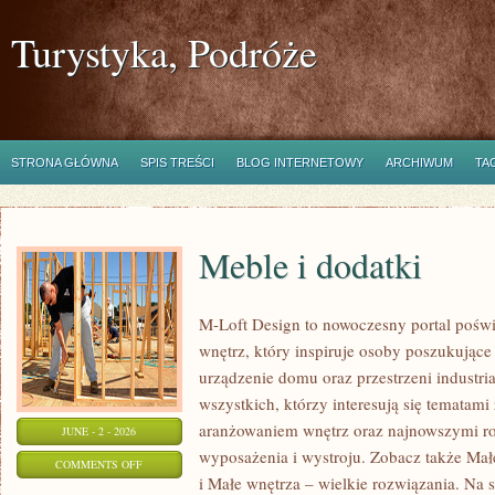
Turystyka, Podróże
STRONA GŁÓWNA
SPIS TREŚCI
BLOG INTERNETOWY
ARCHIWUM
TA
Meble i dodatki
M-Loft Design to nowoczesny portal poświ
wnętrz, który inspiruje osoby poszukując
urządzenie domu oraz przestrzeni industria
wszystkich, którzy interesują się temata
aranżowaniem wnętrz oraz najnowszymi r
JUNE - 2 - 2026
wyposażenia i wystroju. Zobacz także Mał
ON
COMMENTS OFF
i Małe wnętrza – wielkie rozwiązania. Na 
MEBLE