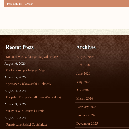
POSTED BY ADMIN
Recent Posts
Archives
Bohaterowie, w których się zakochasz
August 2026
August 6, 2026
July 2026
Postprodukcja i Edycja Zdjęć
June 2026
August 5, 2026
May 2026
Sportowe Ciekawostki i Rekordy
April 2026
August 4, 2026
Karpaty (Europa Środkowo-Wschodnia)
March 2026
August 3, 2026
February 2026
Muzyka w Kulturze i Filmie
January 2026
August 1, 2026
December 2025
Tematyczne Szlaki Czytelnicze