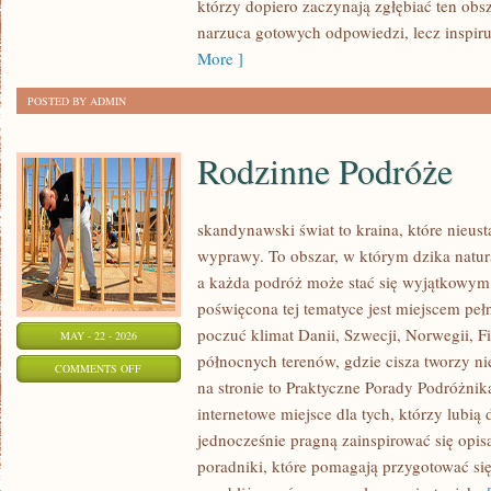
którzy dopiero zaczynają zgłębiać ten obs
PRAKTYCE
narzuca gotowych odpowiedzi, lecz inspir
More ]
POSTED BY ADMIN
Rodzinne Podróże
skandynawski świat to kraina, które nieus
wyprawy. To obszar, w którym dzika natur
a każda podróż może stać się wyjątkowym
poświęcona tej tematyce jest miejscem peł
poczuć klimat Danii, Szwecji, Norwegii, Fin
MAY - 22 - 2026
północnych terenów, gdzie cisza tworzy ni
ON
COMMENTS OFF
na stronie to Praktyczne Porady Podróżnika
RODZINNE
internetowe miejsce dla tych, którzy lubią
PODRÓŻE
jednocześnie pragną zainspirować się opis
poradniki, które pomagają przygotować si