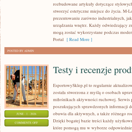
rozbudowane artykuły dotyczące stylowych
I
stworzyć estetyczne miejsce do życia. M-Lo
DODATKI
prezentowaniu zarówno industrialnych, ja
urządzania wnętrz. Każdy odwiedzający znaj
mogą zostać wykorzystane podczas moderni
Portal
[ Read More ]
POSTED BY ADMIN
Testy i recenzje pro
EsportowySklep.pl to regularnie aktualizow
została stworzona z myślą o osobach upraw
miłośnikach aktywności ruchowej. Serwis 
poszukujących sprawdzonych informacji d
obuwia dla aktywnych, a także różnego ro
JUNE - 1 - 2026
Dzięki bogatej bazie treści każdy użytkow
ON
COMMENTS OFF
które pomogą mu w wyborze odpowiednie
TESTY