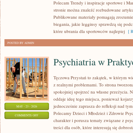
Polecam Trendy i inspiracje sportowe i Mar
I
stronie można znaleźć rozbudowane artyku
RECENZJE
Publikowane materiały pomagają zrozumieć
PRODUKTÓW
biegania, jakie legginsy sprawdzą się pod
które ubrania dla sportowców najlepiej
[ R
POSTED BY ADMIN
Psychiatria w Prakty
Tęczowa Przystań to zakątek, w którym wi
z realnymi problemami. To strona tworzon
spokojniej spojrzeć na własne przeżycia.
oddaje ideę tego miejsca, ponieważ kojarz
jednocześnie zaprasza do refleksji nad tym
MAY - 23 - 2026
Polecamy Dzieci i Młodzież i Zdrowie Psy
ON
COMMENTS OFF
charakter i porusza tematy związane z psy
PSYCHIATRIA
treści dla osób, które interesują się dobros
W