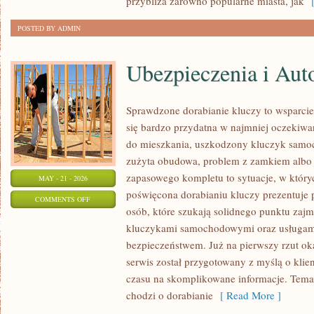
przybliża zarówno popularne miasta, jak
[
POSTED BY ADMIN
Ubezpieczenia i Aut
Sprawdzone dorabianie kluczy to wsparcie,
się bardzo przydatna w najmniej oczeki
do mieszkania, uszkodzony kluczyk samoch
zużyta obudowa, problem z zamkiem albo
zapasowego kompletu to sytuacje, w któryc
MAY - 21 - 2026
poświęcona dorabianiu kluczy prezentuje 
ON
COMMENTS OFF
osób, które szukają solidnego punktu zaj
UBEZPIECZENIA
kluczykami samochodowymi oraz usługam
I
bezpieczeństwem. Już na pierwszy rzut ok
AUTOCASCO
serwis został przygotowany z myślą o klien
czasu na skomplikowane informacje. Temat
chodzi o dorabianie
[ Read More ]