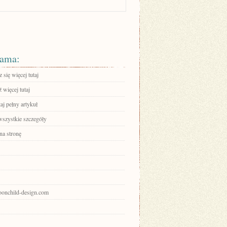
ama:
się więcej tutaj
 więcej tutaj
aj pełny artykuł
wszystkie szczegóły
na stronę
moonchild-design.com