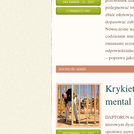
przewodnik dla 
DECEMBER - 21 - 2025
podejmować świ
ON
COMMENTS OFF
zbiór ofertowyc
SKÓRA
dopasować zabie
A
Nowoczesne tec
CHOROBY
codziennie mie
PRZEWLEKŁE
zmianami sezon
I
odpowiedzialno
PORADY
– poprawa jako
EKSPERTÓW
POSTED BY ADMIN
Krykiet
mental
DAPTORUN to m
niszowym dyscy
sportowy nawyk
DECEMBER - 21 - 2025