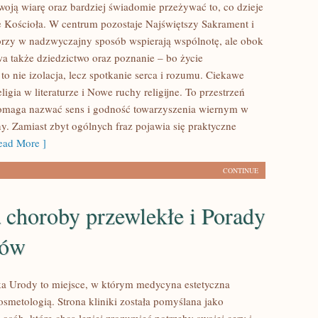
oją wiarę oraz bardziej świadomie przeżywać to, co dzieje
e Kościoła. W centrum pozostaje Najświętszy Sakrament i
tórzy w nadzwyczajny sposób wspierają wspólnotę, ale obok
a także dziedzictwo oraz poznanie – bo życie
 to nie izolacja, lecz spotkanie serca i rozumu. Ciekawe
eligia w literaturze i Nowe ruchy religijne. To przestrzeń
pomaga nazwać sens i godność towarzyszenia wiernym w
y. Zamiast zbyt ogólnych fraz pojawia się praktyczne
ad More ]
CONTINUE
 choroby przewlekłe i Porady
tów
a Urody to miejsce, w którym medycyna estetyczna
osmetologią. Strona kliniki została pomyślana jako