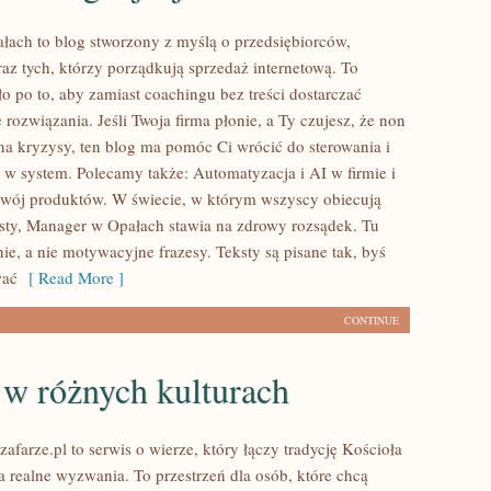
ach to blog stworzony z myślą o przedsiębiorców,
az tych, którzy porządkują sprzedaż internetową. To
o po to, aby zamiast coachingu bez treści dostarczać
e rozwiązania. Jeśli Twoja firma płonie, a Ty czujesz, że non
 na kryzysy, ten blog ma pomóc Ci wrócić do sterowania i
 w system. Polecamy także: Automatyzacja i AI w firmie i
zwój produktów. W świecie, w którym wszyscy obiecują
ty, Manager w Opałach stawia na zdrowy rozsądek. Tu
anie, a nie motywacyjne frazesy. Teksty są pisane tak, byś
wać
[ Read More ]
CONTINUE
 w różnych kulturach
farze.pl to serwis o wierze, który łączy tradycję Kościoła
a realne wyzwania. To przestrzeń dla osób, które chcą