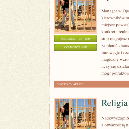
Manager w Opał
kierowników or
miejsce powstał
konkret i realn
stop reagujesz
DECEMBER - 27 - 2025
zamienić chaos
ON
COMMENTS OFF
Innowacje i ro
SPRZEDAŻ
magiczne wzros
I
liczy się dział
NEGOCJACJE
mógł potrakto
POSTED BY ADMIN
Religia
NadzwyczajniSza
z otwartością n