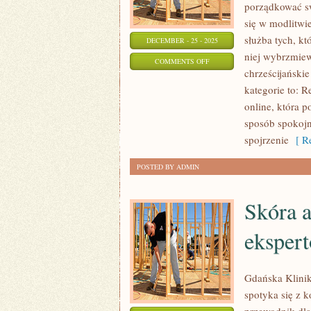
porządkować sw
się w modlitwi
służba tych, k
DECEMBER - 25 - 2025
niej wybrzmiew
ON
COMMENTS OFF
chrześcijańskie
RELIGIA
kategorie to: R
W
online, która 
RÓŻNYCH
sposób spokojn
KULTURACH
spojrzenie
[ Re
POSTED BY ADMIN
Skóra a
eksper
Gdańska Klinik
spotyka się z k