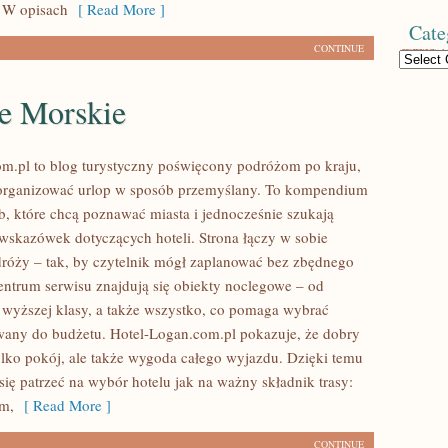
. W opisach
[ Read More ]
Cate
CONTINUE
Categories
ie Morskie
m.pl to blog turystyczny poświęcony podróżom po kraju,
organizować urlop w sposób przemyślany. To kompendium
b, które chcą poznawać miasta i jednocześnie szukają
skazówek dotyczących hoteli. Strona łączy w sobie
róży – tak, by czytelnik mógł zaplanować bez zbędnego
entrum serwisu znajdują się obiekty noclegowe – od
 wyższej klasy, a także wszystko, co pomaga wybrać
any do budżetu. Hotel-Logan.com.pl pokazuje, że dobry
tylko pokój, ale także wygoda całego wyjazdu. Dzięki temu
się patrzeć na wybór hotelu jak na ważny składnik trasy:
um,
[ Read More ]
CONTINUE