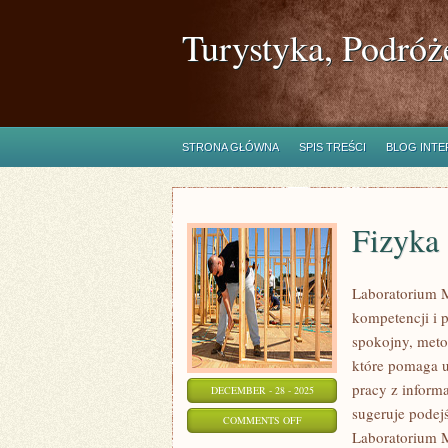
Turystyka, Podróż
STRONA GŁÓWNA
SPIS TREŚCI
BLOG INT
Fizyka
Laboratorium M
kompetencji i 
spokojny, meto
które pomaga u
pracy z inform
DECEMBER - 28 - 2025
sugeruje podejś
ON
COMMENTS OFF
Laboratorium M
FIZYKA