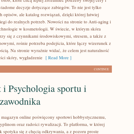
osób, które chcą lepiej zrozumieć potrzeby swojej cery i
adome decyzje dotyczące zabiegów. To nie jest tylko
h opisów, ale katalog rozwiązań, dzięki której łatwiej
gi do realnych potrzeb. Nowości na stronie to Anti-aging i
hnologie w kosmetologii. W świecie, w którym skóra
rzy się z czynnikami środowiskowymi, stresem, a także z
owymi, rośnie potrzeba podejścia, które łączy wizerunek z
ścią. Na stronie wyraźnie widać, że celem jest naturalność
ści skóry, wygładzenie
[ Read More ]
CONTINUE
 i Psychologia sportu i
 zawodnika
agazyn online poświęcony sportowi hobbystycznemu,
plinom oraz radości rywalizacji. To platforma, w której
 spotyka się z chęcią odkrywania, a z pozoru proste