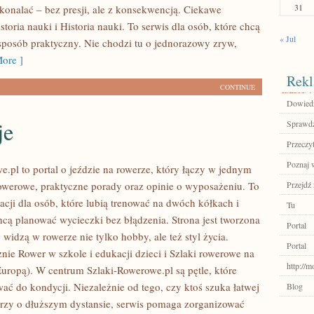
31
onalać – bez presji, ale z konsekwencją. Ciekawe
istoria nauki i Historia nauki. To serwis dla osób, które chcą
« Jul
 sposób praktyczny. Nie chodzi tu o jednorazowy zryw,
ore ]
Rekl
CONTINUE
Dowiedz 
je
Sprawdź
Przeczyt
Poznaj 
e.pl to portal o jeździe na rowerze, który łączy w jednym
rowerowe, praktyczne porady oraz opinie o wyposażeniu. To
Przejdź 
acji dla osób, które lubią trenować na dwóch kółkach i
Tu
hcą planować wycieczki bez błądzenia. Strona jest tworzona
Portal
y widzą w rowerze nie tylko hobby, ale też styl życia.
Portal
nie Rower w szkole i edukacji dzieci i Szlaki rowerowe na
http://
Europą). W centrum Szlaki-Rowerowe.pl są pętle, które
ć do kondycji. Niezależnie od tego, czy ktoś szuka łatwej
Blog
arzy o dłuższym dystansie, serwis pomaga zorganizować