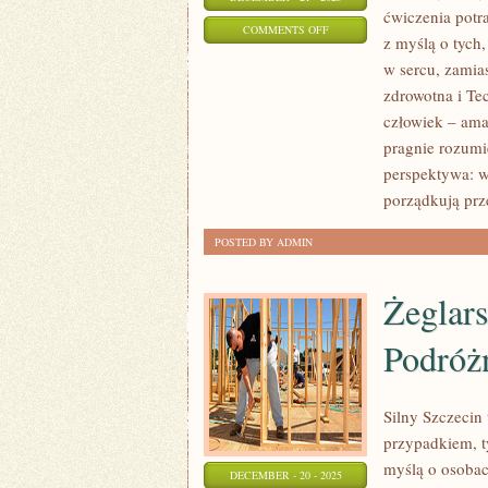
ćwiczenia potra
ON
COMMENTS OFF
z myślą o tych
KRYKIET
w sercu, zamias
I
zdrowotna i Te
PSYCHOLOGIA
człowiek – ama
SPORTU
pragnie rozumi
I
perspektywa: ws
MENTAL
porządkują prz
ZAWODNIKA
POSTED BY ADMIN
Żeglars
Podróż
Silny Szczecin 
przypadkiem, 
myślą o osobach
DECEMBER - 20 - 2025