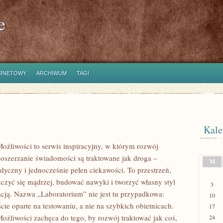
e
ERNETOWY
ARCHIWUM
TAGI
Kale
ożliwości to serwis inspiracyjny, w którym rozwój
poszerzanie świadomości są traktowane jak droga –
M
dyczny i jednocześnie pełen ciekawości. To przestrzeń,
czyć się mądrzej, budować nawyki i tworzyć własny styl
3
acją. Nazwa „Laboratorium” nie jest tu przypadkowa:
10
cie oparte na testowaniu, a nie na szybkich obietnicach.
17
ożliwości zachęca do tego, by rozwój traktować jak coś,
24