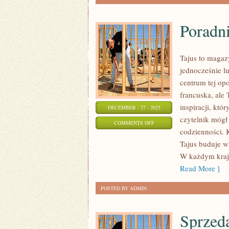
Poradni
Tajus to magaz
jednocześnie l
centrum tej opo
francuska, ale 
inspiracji, któr
DECEMBER - 27 - 2025
czytelnik mógł
ON
COMMENTS OFF
codzienności. K
PORADNIKI
Tajus buduje wr
STYLU
W każdym kraju
Read More ]
POSTED BY ADMIN
Sprzeda