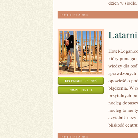
dzień w siodle
POSTED BY ADMIN
Latarn
Hotel-Logan.co
który pomaga 
wiedzy dla osó
sprawdzonych w
opowieść o pod
DECEMBER - 27 - 2025
błądzenia. W c
ON
COMMENTS OFF
przytulnych po
LATARNIE
nocleg dopasow
MORSKIE
nocleg to nie 
czytelnik uczy 
bliskość centr
POSTED BY ADMIN