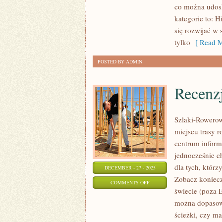
co można udosk
kategorie to: H
się rozwijać w
tylko
[ Read M
POSTED BY ADMIN
Recenz
Szlaki-Rowerow
miejscu trasy 
centrum inform
jednocześnie c
dla tych, którz
DECEMBER - 27 - 2025
Zobacz koniecz
ON
COMMENTS OFF
świecie (poza 
RECENZJE
można dopasowa
ścieżki, czy m