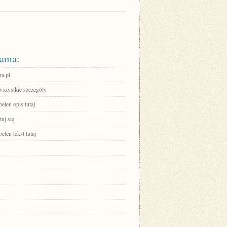
ama:
ra.pl
wszystkie szczegóły
ełen opis tutaj
uj się
ełen tekst tutaj