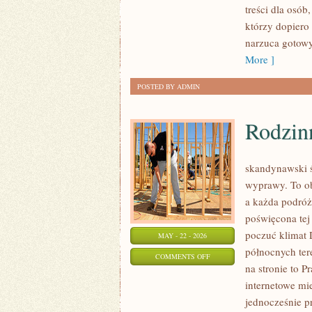
treści dla osób
W
którzy dopiero
PRAKTYCE
narzuca gotowy
More ]
POSTED BY ADMIN
Rodzin
skandynawski św
wyprawy. To ob
a każda podróż
poświęcona tej
poczuć klimat D
MAY - 22 - 2026
północnych ter
ON
COMMENTS OFF
na stronie to P
RODZINNE
internetowe mie
PODRÓŻE
jednocześnie p