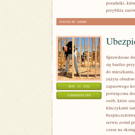
poradniki, któ
przybliża zaró
POSTED BY ADMIN
Ubezpi
Sprawdzone dor
się bardzo pr
do mieszkania,
zużyta obudow
zapasowego kom
MAY - 21 - 2026
poświęcona dor
ON
COMMENTS OFF
osób, które sz
UBEZPIECZENIA
kluczykami sa
I
bezpieczeństwe
AUTOCASCO
serwis został p
czasu na skomp