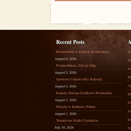
Recent Posts
A
Bohaterowie, w których się zakochasz
A
August 6, 2026
Ju
Postprodukcja i Edycja Zdjęć
Ju
August 5, 2026
M
Sportowe Ciekawostki i Rekordy
Ap
August 4, 2026
Karpaty (Europa Środkowo-Wschodnia)
M
August 3, 2026
Fe
Muzyka w Kulturze i Filmie
Ja
August 1, 2026
D
Tematyczne Szlaki Czytelnicze
July 30, 2026
N