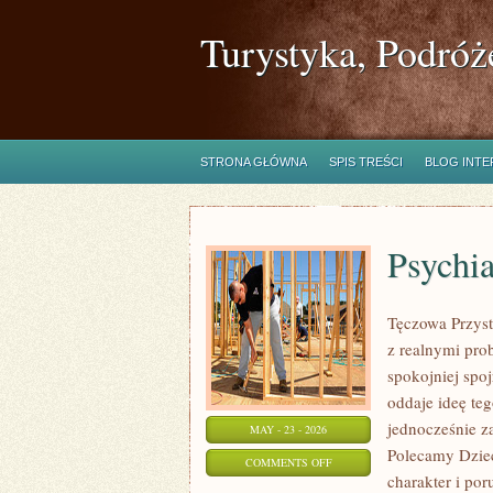
Turystyka, Podróż
STRONA GŁÓWNA
SPIS TREŚCI
BLOG INT
Psychia
Tęczowa Przyst
z realnymi pro
spokojniej spo
oddaje ideę te
jednocześnie za
MAY - 23 - 2026
Polecamy Dziec
ON
COMMENTS OFF
charakter i po
PSYCHIATRIA