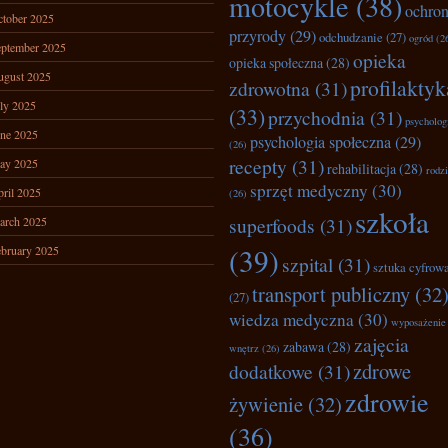
motocykle
(38)
ochro
tober 2025
przyrody
(29)
odchudzanie
(27)
ogród
(2
ptember 2025
opieka
opieka społeczna
(28)
ugust 2025
profilaktyk
zdrowotna
(31)
ly 2025
(33)
przychodnia
(31)
psycholog
ne 2025
psychologia społeczna
(29)
(26)
recepty
(31)
ay 2025
rehabilitacja
(28)
rodz
sprzęt medyczny
(30)
ril 2025
(26)
szkoła
superfoods
(31)
arch 2025
(39)
bruary 2025
szpital
(31)
sztuka cyfrow
transport publiczny
(32
(27)
wiedza medyczna
(30)
wyposażenie
zajęcia
zabawa
(28)
wnętrz
(26)
zdrowe
dodatkowe
(31)
zdrowie
żywienie
(32)
(36)