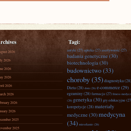
rchives
Tagi:
antyki
(27)
apteka
(27)
asertywność
(27)
ugust 2026
badania genetyczne
(30)
ly 2026
biotechnologia
(30)
ne 2026
budownictwo
(33)
ay 2026
choroby
(35)
diagnostyka
(28
ril 2026
e-commerce
(29)
Dieta
(28)
dom
(26)
egzaminy
(28)
farmacja
(27)
arch 2026
fitness medyc
genetyka
(30)
gry edukacyjne
(27
(26)
bruary 2026
materiały
korepetycje
(28)
nuary 2026
medycyna
medyczne
(30)
ecember 2025
(34)
mieszkanie
(26)
ovember 2025