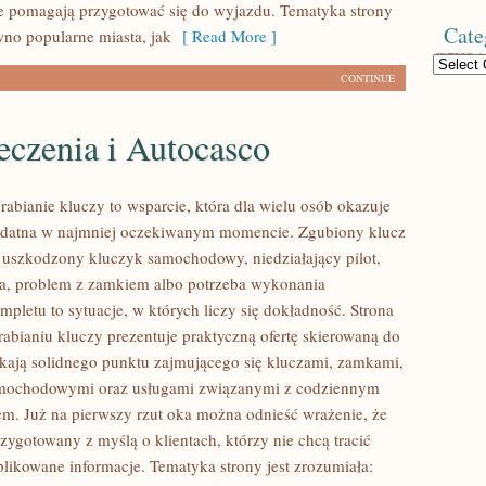
re pomagają przygotować się do wyjazdu. Tematyka strony
Cate
wno popularne miasta, jak
[ Read More ]
Categories
CONTINUE
eczenia i Autocasco
abianie kluczy to wsparcie, która dla wielu osób okazuje
zydatna w najmniej oczekiwanym momencie. Zgubiony klucz
 uszkodzony kluczyk samochodowy, niedziałający pilot,
a, problem z zamkiem albo potrzeba wykonania
pletu to sytuacje, w których liczy się dokładność. Strona
abianiu kluczy prezentuje praktyczną ofertę skierowaną do
ukają solidnego punktu zajmującego się kluczami, zamkami,
mochodowymi oraz usługami związanymi z codziennym
m. Już na pierwszy rzut oka można odnieść wrażenie, że
rzygotowany z myślą o klientach, którzy nie chcą tracić
likowane informacje. Tematyka strony jest zrozumiała: