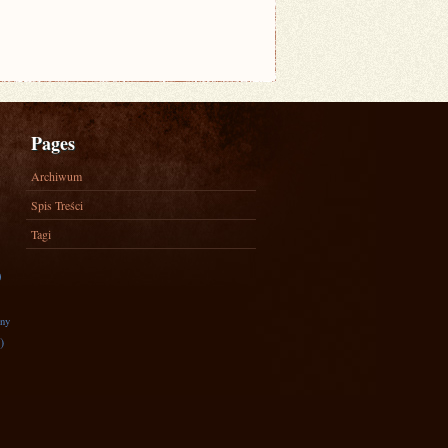
Pages
Archiwum
Spis Treści
Tagi
)
zny
)