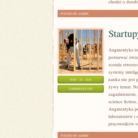
chodzi o dorab
POSTED BY ADMIN
Startup
Augmentyka to 
poznawać świat 
została stworzo
systemy inteli
nauka nie jest 
MAY - 20 - 2026
żywy temat. Na
ON
COMMENTS OFF
zagadnieniom, k
STARTUPY
science fiction
I
Augmentyka pok
INNOWATORZY
laboratoriów i 
pracowników o
POSTED BY ADMIN