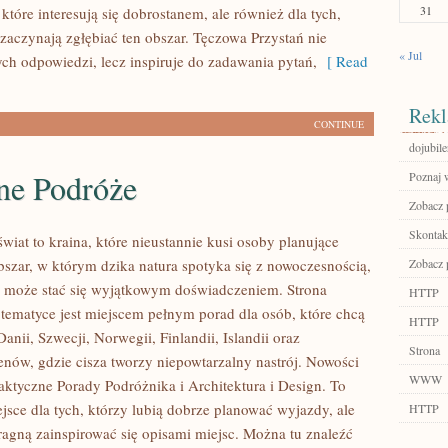
31
, które interesują się dobrostanem, ale również dla tych,
 zaczynają zgłębiać ten obszar. Tęczowa Przystań nie
« Jul
ch odpowiedzi, lecz inspiruje do zadawania pytań,
[ Read
Rekl
CONTINUE
dojubile
ne Podróże
Poznaj 
Zobacz p
Skontakt
iat to kraina, które nieustannie kusi osoby planujące
szar, w którym dzika natura spotyka się z nowoczesnością,
Zobacz p
 może stać się wyjątkowym doświadczeniem. Strona
HTTP
 tematyce jest miejscem pełnym porad dla osób, które chcą
HTTP
anii, Szwecji, Norwegii, Finlandii, Islandii oraz
Strona
enów, gdzie cisza tworzy niepowtarzalny nastrój. Nowości
WWW
raktyczne Porady Podróżnika i Architektura i Design. To
jsce dla tych, którzy lubią dobrze planować wyjazdy, ale
HTTP
ragną zainspirować się opisami miejsc. Można tu znaleźć