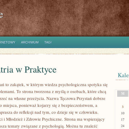
e
ERNETOWY
ARCHIWUM
TAGI
tria w Praktyce
Kale
ań to zakątek, w którym wiedza psychologiczna spotyka się
blemami. To strona tworzona z myślą o osobach, które chcą
M
jrzeć na własne przeżycia. Nazwa Tęczowa Przystań dobrze
go miejsca, ponieważ kojarzy się z bezpieczeństwem, a
3
prasza do refleksji nad tym, co dzieje się w człowieku.
10
i i Młodzież i Zdrowie Psychiczne. Strona ma wspierający
17
rusza tematy związane z psychologią. Można tu znaleźć
24