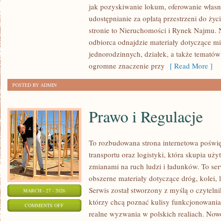
jak pozyskiwanie lokum, oferowanie własn
INWESTYCJE
udostępnianie za opłatą przestrzeni do życi
I
stronie to Nieruchomości i Rynek Najmu. 
DEWELOPERZY
odbiorca odnajdzie materiały dotyczące m
jednorodzinnych, działek, a także temató
ogromne znaczenie przy
[ Read More ]
POSTED BY ADMIN
Prawo i Regulacje
To rozbudowana strona internetowa poświ
transportu oraz logistyki, która skupia uż
zmianami na ruch ludzi i ładunków. To ser
obszerne materiały dotyczące dróg, kolei,
Serwis został stworzony z myślą o czyteln
MARCH - 27 - 2026
którzy chcą poznać kulisy funkcjonowania
ON
COMMENTS OFF
realne wyzwania w polskich realiach. Nowo
PRAWO