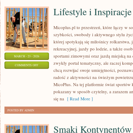
Lifestyle i Inspiracje
Micoplus.pl to przestrzeń, które łączy w s
szybkości, swobody i aktywnego stylu życi
której spotykają się miłośnicy rolkarstwa,
rekreacyjnej, jazdy po lodzie, a także oso
sportami zimowymi oraz jazdą miejską na d
MARCH - 23 - 2026
zwykły portal tematyczny, ale raczej kom
ON
COMMENTS OFF
chcą rozwijać swoje umiejętności, poznaw
LIFESTYLE
radość z aktywności na świeżym powietrzu. 
I
MicoPlus. Na tej platformie świat sportów
INSPIRACJE
pokazany w sposób czytelny, a zarazem an
się na
[ Read More ]
POSTED BY ADMIN
Smaki Kontynentów