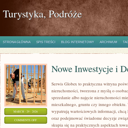
Turystyka, Podróże
STRONA GŁÓWNA
SPIS TREŚCI
BLOG INTERNETOWY
ARCHIWUM
TA
Nowe Inwestycje i D
Serwis Globex to praktyczna witryna pośw
nieruchomości, tworzona z myślą o osobach
sprzedanie albo najęcie nieruchomości mi
mieszkalnego, gruntu czy innego obiektu. 
wypatrują wartościowych informacji, chcą 
MARCH - 29 - 2026
oraz podejmować świadome decyzje związ
ON
COMMENTS OFF
skupia się na praktycznych aspektach tow
NOWE