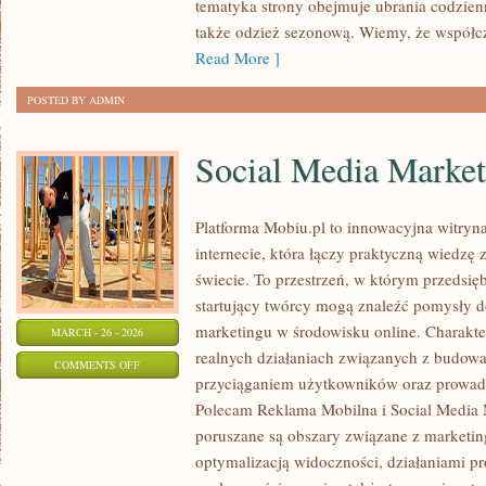
tematyka strony obejmuje ubrania codzienn
także odzież sezonową. Wiemy, że współc
Read More ]
POSTED BY ADMIN
Social Media Market
Platforma Mobiu.pl to innowacyjna witryn
internecie, która łączy praktyczną wiedzę
świecie. To przestrzeń, w którym przedsięb
startujący twórcy mogą znaleźć pomysły 
marketingu w środowisku online. Charakter
MARCH - 26 - 2026
realnych działaniach związanych z budow
ON
COMMENTS OFF
przyciąganiem użytkowników oraz prowad
SOCIAL
Polecam Reklama Mobilna i Social Media 
MEDIA
poruszane są obszary związane z marketi
MARKETING
optymalizacją widoczności, działaniami 