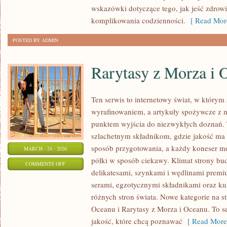
ŻYCIA
wskazówki dotyczące tego, jak jeść zdrow
komplikowania codzienności.
[ Read Mor
POSTED BY ADMIN
Rarytasy z Morza i 
Ten serwis to internetowy świat, w którym
wyrafinowaniem, a artykuły spożywcze z na
punktem wyjścia do niezwykłych doznań. 
szlachetnym składnikom, gdzie jakość ma 
sposób przygotowania, a każdy koneser m
MARCH - 24 - 2026
półki w sposób ciekawy. Klimat strony bu
ON
COMMENTS OFF
delikatesami, szynkami i wędlinami premi
RARYTASY
serami, egzotycznymi składnikami oraz kul
Z
różnych stron świata. Nowe kategorie na st
MORZA
Oceanu i Rarytasy z Morza i Oceanu. To s
I
jakość, które chcą poznawać
[ Read More
OCEANU