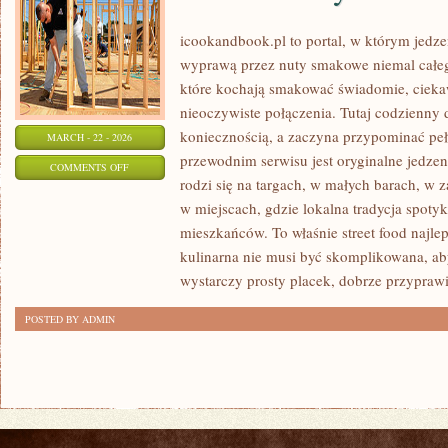
icookandbook.pl to portal, w którym jedzeni
wyprawą przez nuty smakowe niemal całego
które kochają smakować świadomie, ciekaw
nieoczywiste połączenia. Tutaj codzienny 
koniecznością, a zaczyna przypominać p
MARCH - 22 - 2026
przewodnim serwisu jest oryginalne jedzeni
ON
COMMENTS OFF
rodzi się na targach, w małych barach, w z
SMAKI
w miejscach, gdzie lokalna tradycja spoty
KONTYNENTÓW
mieszkańców. To właśnie street food najlep
kulinarna nie musi być skomplikowana, a
wystarczy prosty placek, dobrze przypraw
POSTED BY ADMIN