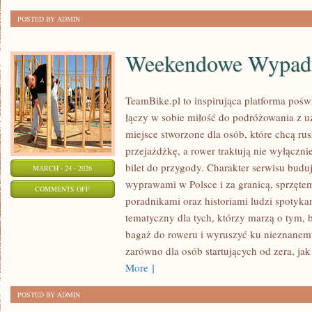
POSTED BY ADMIN
Weekendowe Wypad
TeamBike.pl to inspirująca platforma pośw
łączy w sobie miłość do podróżowania z
miejsce stworzone dla osób, które chcą rus
przejażdżkę, a rower traktują nie wyłącznie
bilet do przygody. Charakter serwisu budu
MARCH - 24 - 2026
wyprawami w Polsce i za granicą, sprzętem
ON
COMMENTS OFF
poradnikami oraz historiami ludzi spotyk
WEEKENDOWE
tematyczny dla tych, którzy marzą o tym, 
WYPADY
bagaż do roweru i wyruszyć ku nieznanemu
zarówno dla osób startujących od zera, ja
More ]
POSTED BY ADMIN