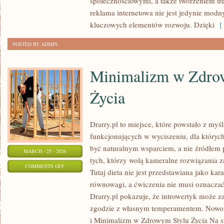
społecznościowymi, a także tworzeniem tre
reklama internetowa nie jest jedynie mod
kluczowych elementów rozwoju. Dzięki
[ 
POSTED BY ADMIN
Minimalizm w Zdro
Życia
Drarry.pl to miejsce, które powstało z myś
funkcjonujących w wyciszeniu, dla których
być naturalnym wsparciem, a nie źródłem p
MARCH - 25 - 2026
tych, którzy wolą kameralne rozwiązania z
ON
COMMENTS OFF
Tutaj dieta nie jest przedstawiana jako kar
MINIMALIZM
równowagi, a ćwiczenia nie musi oznaczać
W
Drarry.pl pokazuje, że introwertyk może z
ZDROWYM
zgodzie z własnym temperamentem. Nowośc
STYLU
i Minimalizm w Zdrowym Stylu Życia Na s