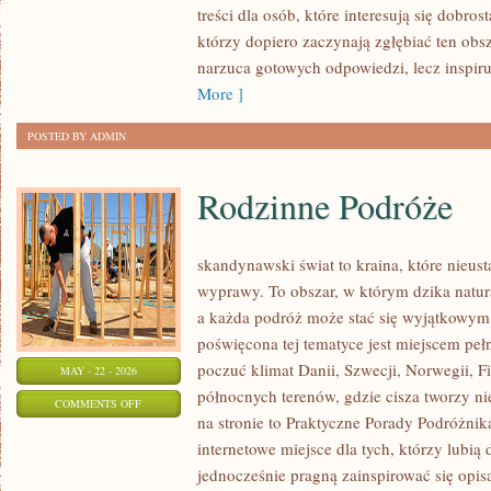
treści dla osób, które interesują się dobros
W
którzy dopiero zaczynają zgłębiać ten obs
PRAKTYCE
narzuca gotowych odpowiedzi, lecz inspir
More ]
POSTED BY ADMIN
Rodzinne Podróże
skandynawski świat to kraina, które nieus
wyprawy. To obszar, w którym dzika natur
a każda podróż może stać się wyjątkowym
poświęcona tej tematyce jest miejscem peł
poczuć klimat Danii, Szwecji, Norwegii, Fin
MAY - 22 - 2026
północnych terenów, gdzie cisza tworzy ni
ON
COMMENTS OFF
na stronie to Praktyczne Porady Podróżnika
RODZINNE
internetowe miejsce dla tych, którzy lubią
PODRÓŻE
jednocześnie pragną zainspirować się opis