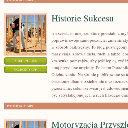
Historie Sukcesu
ten serwis to miejsce, które powstało z my
poprawić swoje samopoczucie, zmienić styl
w sposób praktyczny. To blog poświęcony
masy ciała, zdrowa dieta, ruch, a także le
kto szuka pomysłów, aby jeść lepiej, żyć lż
APRIL - 21 - 2026
tutaj przydatne artykuły. Polecam Poradnik
ON
COMMENTS OFF
Odchudzaniu. Na stronie publikowane są te
HISTORIE
świadome dbanie o siebie nie musi oznac
SUKCESU
przeciwnie, celem serwisu jest udowodnie
być satysfakcjonująca, a ruch każdego dni
POSTED BY ADMIN
Motoryzacja Przyszł