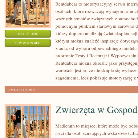
Rentdabcar to motoryzacyjny serwis inter
osobach, które rozważają wynajem samoch
ważnych tematów związanych z samochod
pomocnym punktem startowym zarówno dla 
którzy dopiero analizują świat eksploatac
MAY - 5 - 2026
którym można znaleźć inspiracje dotycząc
ON
COMMENTS OFF
z auta, od wyboru odpowiedniego modelu 
NOWOŚCI
na stronie Testy i Recenzje i Wypożyczalni
I
Rentdabcar można określić jako przystępny
PREMIERY
wartością jest to, że nie skupia się wyłąc
zagadnienia, lecz pokazuje motoryzację z 
POSTED BY ADMIN
Zwierzęta w Gospod
Madlennn to miejsce, które może być odb
sieci dla osób szukających wskazówek. J