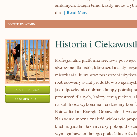
STYL
ambitnych. Dzięki temu każdy może wybr
ŻYCIA
dla
[ Read More ]
POSTED BY ADMIN
Historia i Ciekawost
Profesjonalna platforma sieciowa poświęco
stworzone dla osób, które szukają stylowyc
mieszkania, biura oraz przestrzeni użytko
rozbudowany świat produktów związanych 
jak odpowiednio dobrane lampy potrafią o
APRIL - 28 - 2026
przestrzeń dla tych, którzy cenią piękno, 
ON
COMMENTS OFF
na solidność wykonania i codzienny komf
HISTORIA
Fotowoltaika i Energia Odnawialna i Fotow
I
Na stronie można znaleźć wielorakie propo
CIEKAWOSTKI
kuchni, jadalni, łazienki czy pokoju dzie
wymaga bowiem innego podejścia do światł