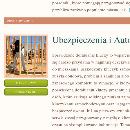
poradniki, które pomagają przygotować si
przybliża zarówno popularne miasta, jak
[
POSTED BY ADMIN
Ubezpieczenia i Aut
Sprawdzone dorabianie kluczy to wsparcie,
się bardzo przydatna w najmniej oczeki
do mieszkania, uszkodzony kluczyk samoch
zużyta obudowa, problem z zamkiem albo
zapasowego kompletu to sytuacje, w któryc
MAY - 21 - 2026
poświęcona dorabianiu kluczy prezentuje 
ON
COMMENTS OFF
osób, które szukają solidnego punktu zaj
UBEZPIECZENIA
kluczykami samochodowymi oraz usługam
I
bezpieczeństwem. Już na pierwszy rzut ok
AUTOCASCO
serwis został przygotowany z myślą o klien
czasu na skomplikowane informacje. Temat