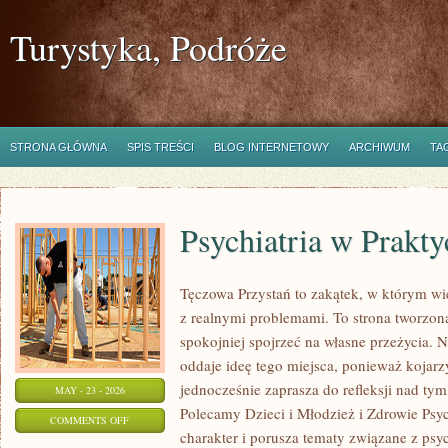
Turystyka, Podróże
STRONA GŁÓWNA
SPIS TREŚCI
BLOG INTERNETOWY
ARCHIWUM
TA
Psychiatria w Prakty
Tęczowa Przystań to zakątek, w którym wi
z realnymi problemami. To strona tworzon
spokojniej spojrzeć na własne przeżycia.
oddaje ideę tego miejsca, ponieważ kojarz
jednocześnie zaprasza do refleksji nad tym
MAY - 23 - 2026
Polecamy Dzieci i Młodzież i Zdrowie Psy
ON
COMMENTS OFF
charakter i porusza tematy związane z psy
PSYCHIATRIA