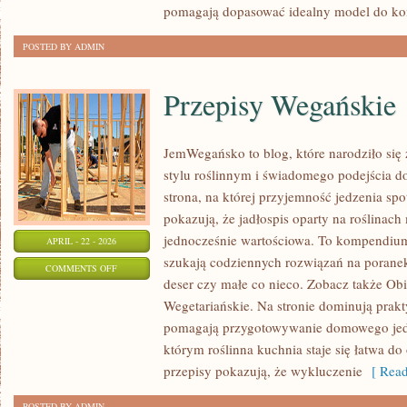
pomagają dopasować idealny model do ko
POSTED BY ADMIN
Przepisy Wegańskie
JemWegańsko to blog, które narodziło się
stylu roślinnym i świadomego podejścia d
strona, na której przyjemność jedzenia spo
pokazują, że jadłospis oparty na roślinac
jednocześnie wartościowa. To kompendium
APRIL - 22 - 2026
szukają codziennych rozwiązań na poranek
ON
COMMENTS OFF
deser czy małe co nieco. Zobacz także Obi
PRZEPISY
Wegetariańskie. Na stronie dominują prakt
WEGAŃSKIE
pomagają przygotowywanie domowego jedze
którym roślinna kuchnia staje się łatwa do 
przepisy pokazują, że wykluczenie
[ Read
POSTED BY ADMIN