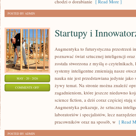
chodzi o dorabianie
[ Read More ]
POSTED BY ADMIN
Startupy i Innowator
Augmentyka to futurystyczna przestrzeń in
poznawać świat sztucznej inteligencji oraz
została stworzona z myślą o czytelnikach, k
systemy inteligentne zmieniają nasze otoc
nauka nie jest przedstawiana jedynie jako 
MAY - 20 - 2026
żywy temat. Na stronie można znaleźć op
ON
COMMENTS OFF
zagadnieniom, które jeszcze niedawno kojar
STARTUPY
science fiction, a dziś coraz częściej staj
I
Augmentyka pokazuje, że sztuczna intelige
INNOWATORZY
laboratoriów i specjalistów, lecz narzędzi
pracowników oraz na sposób, w
[ Read M
POSTED BY ADMIN