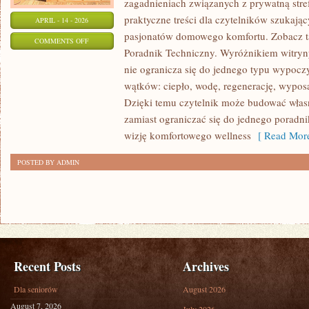
zagadnieniach związanych z prywatną stre
praktyczne treści dla czytelników szukając
APRIL - 14 - 2026
pasjonatów domowego komfortu. Zobacz ta
ON
COMMENTS OFF
Poradnik Techniczny. Wyróżnikiem witryny 
PORADNIK
nie ogranicza się do jednego typu wypocz
TECHNICZNY
wątków: ciepło, wodę, regenerację, wypos
Dzięki temu czytelnik może budować włas
zamiast ograniczać się do jednego poradni
wizję komfortowego wellness
[ Read More
POSTED BY ADMIN
Recent Posts
Archives
Dla seniorów
August 2026
August 7, 2026