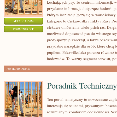
kochających psy. To centrum informacji, w
przydatne informacje dotyczące hodowli ps
którym inspiracja łączą się w wartościowy
kategorie to Ciekawostki i Fakty i Rasy P
APRIL - 15 - 2026
ciekawe omówienia wielu psich ras. Dzię
ON
COMMENTS OFF
możliwość dopasować psa do własnego sty
PSIE
predyspozycje zwierząt, a także oczekiwan
PODRÓŻE
przydatne narzędzie dla osób, które chcą 
I
pupilem. Pakawilkolaka porusza również t
AKTYWNOŚCI
hodowców. To ważny segment serwisu, po
POSTED BY ADMIN
Poradnik Techniczny
Ten portal tematyczny to nowoczesne zaple
interesują się saunami, prywatnymi base
rozumianym komfortem codzienności. Serw