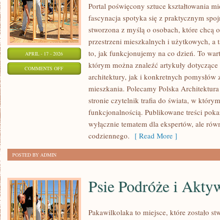
Portal poświęcony sztuce kształtowania mi
fascynacja spotyka się z praktycznym spoj
stworzona z myślą o osobach, które chcą o
przestrzeni mieszkalnych i użytkowych, a 
to, jak funkcjonujemy na co dzień. To war
APRIL - 17 - 2026
którym można znaleźć artykuły dotyczące
ON
COMMENTS OFF
architektury, jak i konkretnych pomysłów
POLSKA
mieszkania. Polecamy Polska Architektura 
ARCHITEKTURA
stronie czytelnik trafia do świata, w którym
funkcjonalnością. Publikowane treści pokazu
wyłącznie tematem dla ekspertów, ale równ
codziennego.
[ Read More ]
POSTED BY ADMIN
Psie Podróże i Akty
Pakawilkolaka to miejsce, które zostało s