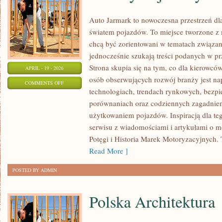
Auto Jarmark to nowoczesna przestrzeń dla
światem pojazdów. To miejsce tworzone z 
chcą być zorientowani w tematach związa
jednocześnie szukają treści podanych w p
Strona skupia się na tym, co dla kierowcó
APRIL - 19 - 2026
osób obserwujących rozwój branży jest na
ON
COMMENTS OFF
technologiach, trendach rynkowych, bezpie
MOTORYZACJA
porównaniach oraz codziennych zagadnie
PRZYSZŁOŚCI
użytkowaniem pojazdów. Inspiracją dla tego
serwisu z wiadomościami i artykułami o m
Potęgi i Historia Marek Motoryzacyjnych. T
Read More ]
POSTED BY ADMIN
Polska Architektura