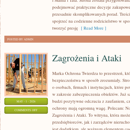
i Mama i Tata. Strona została przygotowan
EKO
podejmować praktyczne decyzje zakupowe i
I
przesadnie skomplikowanych porad. Treśc
NATURALNIE
spojrzeć na codzienne rodzicielstwo w spos
tworzyć presję
[ Read More ]
POSTED BY ADMIN
Zagrożenia i Ataki
Marka Ochrona Twierdza to przestrzeń, któ
bezpieczeństwa w sposób zrozumiały. Stro
o osobach, firmach i instytucjach, które p
w zakresie zabezpieczenia obiektów. Już
budzi pozytywne odczucia z zaufaniem, cz
MAY - 1 - 2026
ochrony mają ogromną wagę. Polecam: No
ON
COMMENTS OFF
Zagrożenia i Ataki. To witryna, która moż
ZAGROŻENIA
przedsiębiorców, jak i zarządców nierucho
I
jest dodatkiem, ale ważnym elementem c