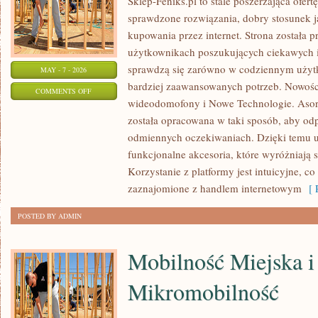
Sklep-Feniks.pl to stale poszerzająca ofert
sprawdzone rozwiązania, dobry stosunek j
kupowania przez internet. Strona została 
użytkownikach poszukujących ciekawych i
sprawdzą się zarówno w codziennym użytko
MAY - 7 - 2026
bardziej zaawansowanych potrzeb. Nowości
ON
COMMENTS OFF
wideodomofony i Nowe Technologie. Asort
PRAWA
została opracowana w taki sposób, aby od
I
odmiennych oczekiwaniach. Dzięki temu u
REGULACJE
funkcjonalne akcesoria, które wyróżniają 
Korzystanie z platformy jest intuicyjne, c
zaznajomione z handlem internetowym
[ R
POSTED BY ADMIN
Mobilność Miejska i
Mikromobilność