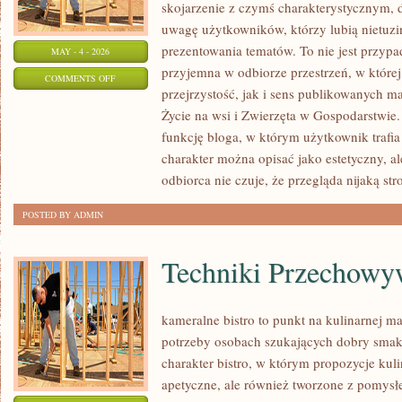
skojarzenie z czymś charakterystycznym, 
uwagę użytkowników, którzy lubią nietuz
prezentowania tematów. To nie jest przypad
MAY - 4 - 2026
przyjemna w odbiorze przestrzeń, w które
ON
COMMENTS OFF
przejrzystość, jak i sens publikowanych ma
ZWIERZĘTA
Życie na wsi i Zwierzęta w Gospodarstwie
W
funkcję bloga, w którym użytkownik trafia n
GOSPODARSTWIE
charakter można opisać jako estetyczny, a
odbiorca nie czuje, że przegląda nijaką str
POSTED BY ADMIN
Techniki Przechowy
kameralne bistro to punkt na kulinarnej m
potrzeby osobach szukających dobry smak.
charakter bistro, w którym propozycje kuli
apetyczne, ale również tworzone z pomysł