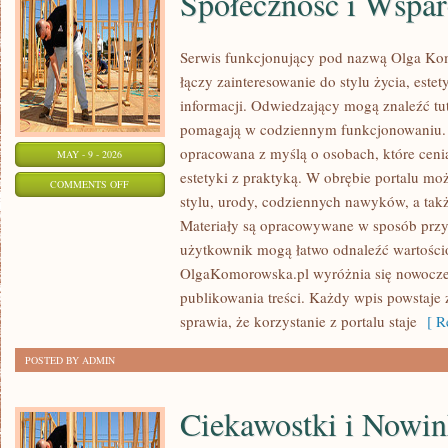
Społeczność i Wspar
Serwis funkcjonujący pod nazwą Olga Kom
łączy zainteresowanie do stylu życia, este
informacji. Odwiedzający mogą znaleźć tut
pomagają w codziennym funkcjonowaniu. S
opracowana z myślą o osobach, które cenią
MAY - 9 - 2026
estetyki z praktyką. W obrębie portalu mo
ON
COMMENTS OFF
stylu, urody, codziennych nawyków, a także
SPOŁECZNOŚĆ
Materiały są opracowywane w sposób przy
I
użytkownik mogą łatwo odnaleźć wartości
WSPARCIE
OlgaKomorowska.pl wyróżnia się nowocz
publikowania treści. Każdy wpis powstaje 
sprawia, że korzystanie z portalu staje
[ Re
POSTED BY ADMIN
Ciekawostki i Nowin