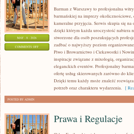
Barman z Warszawy to profesjonalna witr
barmańskiej na imprezy okolicznościowe, 
kameralne przyjęcia. Serwis skupia się na 
dzięki którym każda uroczystość nabiera 
stworzone dla osób poszukujących profesjo
MAY - 8 - 2026
zadbać o najwyższy poziom organizowane
ON
COMMENTS OFF
Piwo i Browarnictwo i Ciekawostki i Nowin
CIEKAWOSTKI
inspiracje związane z mixologią, organiza
I
eleganckich eventów. Profesjonalny barma
NOWINKI
ofertę usług skierowanych zarówno do klie
Dzięki temu każdy może znaleźć rozwiąz
potrzeb oraz charakteru wydarzenia.
[ Rea
POSTED BY ADMIN
Prawa i Regulacje