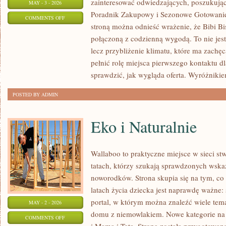
zainteresować odwiedzających, poszukując
MAY - 3 - 2026
Poradnik Zakupowy i Sezonowe Gotowanie.
ON
COMMENTS OFF
stroną można odnieść wrażenie, że Bibi Bis
TECHNIKI
połączoną z codzienną wygodą. To nie jest
PRZECHOWYWANIA
lecz przybliżenie klimatu, które ma zach
pełnić rolę miejsca pierwszego kontaktu d
sprawdzić, jak wygląda oferta. Wyróżniki
POSTED BY ADMIN
Eko i Naturalnie
Wallaboo to praktyczne miejsce w sieci s
tatach, którzy szukają sprawdzonych wsk
noworodków. Strona skupia się na tym, co
latach życia dziecka jest naprawdę ważne: 
portal, w którym można znaleźć wiele tem
MAY - 2 - 2026
domu z niemowlakiem. Nowe kategorie na s
ON
COMMENTS OFF