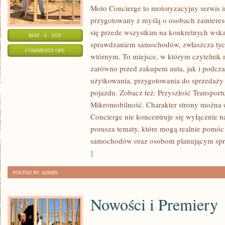
Moto Concierge to motoryzacyjny serwis i
przygotowany z myślą o osobach zainteres
się przede wszystkim na konkretnych ws
MAY - 6 - 2026
sprawdzaniem samochodów, zwłaszcza tyc
ON
COMMENTS OFF
wtórnym. To miejsce, w którym czytelnik
MOBILNOŚĆ
zarówno przed zakupem auta, jak i podcz
MIEJSKA
użytkowania, przygotowania do sprzedaży
I
pojazdu. Zobacz też: Przyszłość Transport
MIKROMOBILNOŚĆ
Mikromobilność. Charakter strony można o
Concierge nie koncentruje się wyłącznie n
porusza tematy, które mogą realnie pomóc
samochodów oraz osobom planującym spr
]
POSTED BY ADMIN
Nowości i Premiery