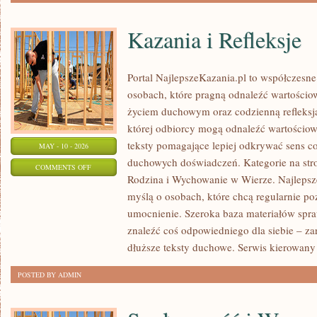
Kazania i Refleksje
Portal NajlepszeKazania.pl to współczesne
osobach, które pragną odnaleźć wartościow
życiem duchowym oraz codzienną refleksją
której odbiorcy mogą odnaleźć wartościow
teksty pomagające lepiej odkrywać sens c
MAY - 10 - 2026
duchowych doświadczeń. Kategorie na stron
ON
COMMENTS OFF
Rodzina i Wychowanie w Wierze. Najlepsze
KAZANIA
myślą o osobach, które chcą regularnie p
I
umocnienie. Szeroka baza materiałów spr
REFLEKSJE
znaleźć coś odpowiedniego dla siebie – zar
dłuższe teksty duchowe. Serwis kierowany 
POSTED BY ADMIN