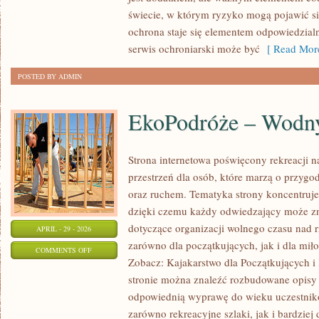
ATAKI
świecie, w którym ryzyko mogą pojawić si
ochrona staje się elementem odpowiedzial
serwis ochroniarski może być
[ Read More
POSTED BY ADMIN
EkoPodróże – Wodny
Strona internetowa poświęcony rekreacji n
przestrzeń dla osób, które marzą o przygo
oraz ruchem. Tematyka strony koncentruje
dzięki czemu każdy odwiedzający może zn
dotyczące organizacji wolnego czasu nad 
APRIL - 29 - 2026
zarówno dla początkujących, jak i dla m
ON
COMMENTS OFF
Zobacz: Kajakarstwo dla Początkujących i
EKOPODRÓŻE
stronie można znaleźć rozbudowane opisy 
–
odpowiednią wyprawę do wieku uczestnikó
WODNY
zarówno rekreacyjne szlaki, jak i bardziej