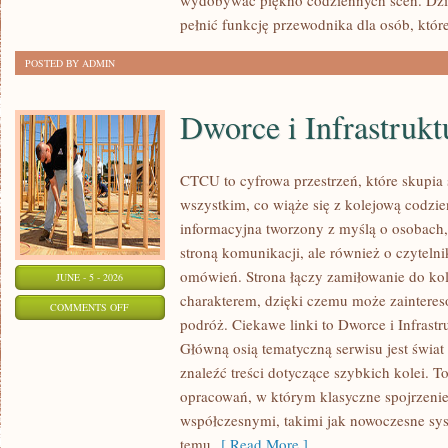
wydobywać piękno codziennych scen. Dzi
pełnić funkcję przewodnika dla osób, któr
POSTED BY ADMIN
Dworce i Infrastrukt
CTCU to cyfrowa przestrzeń, które skupia 
wszystkim, co wiąże się z kolejową codzie
informacyjna tworzony z myślą o osobach, 
stroną komunikacji, ale również o czyteln
omówień. Strona łączy zamiłowanie do k
JUNE - 5 - 2026
charakterem, dzięki czemu może zaintere
ON
COMMENTS OFF
podróż. Ciekawe linki to Dworce i Infrastr
DWORCE
Główną osią tematyczną serwisu jest świa
I
znaleźć treści dotyczące szybkich kolei. T
INFRASTRUKTURA
opracowań, w którym klasyczne spojrzenie 
współczesnymi, takimi jak nowoczesne sy
temu
[ Read More ]