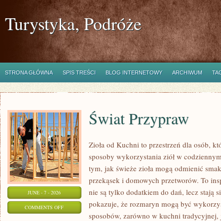
Turystyka, Podróże
STRONA GŁÓWNA
SPIS TREŚCI
BLOG INTERNETOWY
ARCHIWUM
TA
Świat Przypraw
Zioła od Kuchni to przestrzeń dla osób, k
sposoby wykorzystania ziół w codziennym 
tym, jak świeże zioła mogą odmienić smak
przekąsek i domowych przetworów. To insp
nie są tylko dodatkiem do dań, lecz stają
JUNE - 7 - 2026
pokazuje, że rozmaryn mogą być wykorzys
ON
COMMENTS OFF
sposobów, zarówno w kuchni tradycyjnej, 
ŚWIAT