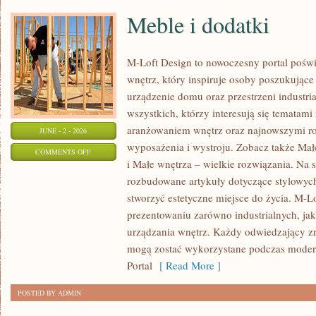
Meble i dodatki
M-Loft Design to nowoczesny portal poświ
wnętrz, który inspiruje osoby poszukując
urządzenie domu oraz przestrzeni industria
wszystkich, którzy interesują się temata
aranżowaniem wnętrz oraz najnowszymi r
JUNE - 2 - 2026
wyposażenia i wystroju. Zobacz także Mał
ON
COMMENTS OFF
i Małe wnętrza – wielkie rozwiązania. Na 
MEBLE
rozbudowane artykuły dotyczące stylowych
I
stworzyć estetyczne miejsce do życia. M-Lo
DODATKI
prezentowaniu zarówno industrialnych, ja
urządzania wnętrz. Każdy odwiedzający znaj
mogą zostać wykorzystane podczas moderni
Portal
[ Read More ]
POSTED BY ADMIN