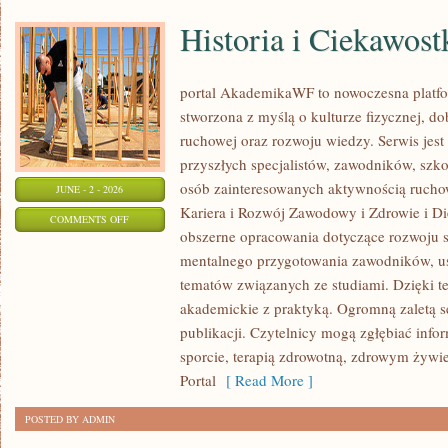
Historia i Ciekawost
portal AkademikaWF to nowoczesna platfor
stworzona z myślą o kulturze fizycznej, d
ruchowej oraz rozwoju wiedzy. Serwis jest 
przyszłych specjalistów, zawodników, szk
osób zainteresowanych aktywnością rucho
JUNE - 2 - 2026
Kariera i Rozwój Zawodowy i Zdrowie i Di
ON
COMMENTS OFF
obszerne opracowania dotyczące rozwoju 
HISTORIA
mentalnego przygotowania zawodników, u
I
tematów związanych ze studiami. Dzięki te
CIEKAWOSTKI
akademickie z praktyką. Ogromną zaletą se
publikacji. Czytelnicy mogą zgłębiać info
sporcie, terapią zdrowotną, zdrowym żywie
Portal
[ Read More ]
POSTED BY ADMIN