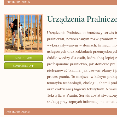
POSTED BY ADMIN
Urządzenia Pralnicz
Urządzenia Pralnicze to branżowy serwis 
pralnictwu, nowoczesnym rozwiązaniom pr
wykorzystywanym w domach, firmach, hote
usługowych oraz zakładach przemysłowyc
źródło wiedzy dla osób, które chcą lepiej 
JUNE - 4 - 2026
profesjonalne pralnictwo, jak dobierać pral
ON
COMMENTS OFF
pielęgnować tkaniny, jak usuwać plamy i
URZĄDZENIA
proces prania. To miejsce, w którym prakt
PRALNICZE
tematyką technologii, ekologii, chemii pra
oraz codziennej higieny tekstyliów. Nowo
Tekstylia w Praniu. Serwis został stworzon
szukają przystępnych informacji na temat 
POSTED BY ADMIN