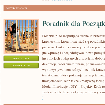
POSTED BY ADMIN
Poradnik dla Począt
Proszkic.pl to inspirująca strona internet
krawieckim, która może stać się poradniki
pierwsze kroki przy maszynie do szycia, ja
już wprawę i chcą zdobywać nowe pomysły
instrukcjach związanych z szyciem, dob
JUNE - 4 - 2026
dekoracji, tworzeniem ubrań, poznawaniem
ON
COMMENTS OFF
wykorzystywaniem różnych technik krawie
PORADNIK
tematyczna, który pokazuje, że szycie moż
DLA
umiejętnością, lecz także kreatywną formą
POCZĄTKUJĄCYCH
Moda i Inspiracje i DIY – Projekty Krok 
znaleźć wiele treści dotyczących pracy z m
]