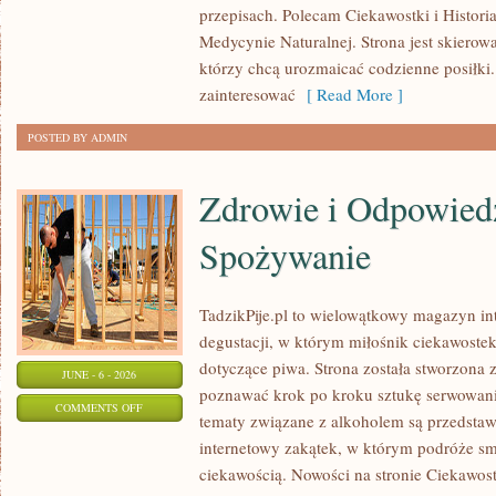
przepisach. Polecam Ciekawostki i Historia
PRZYPRAW
Medycynie Naturalnej. Strona jest skiero
którzy chcą urozmaicać codzienne posiłki
zainteresować
[ Read More ]
POSTED BY ADMIN
Zdrowie i Odpowied
Spożywanie
TadzikPije.pl to wielowątkowy magazyn in
degustacji, w którym miłośnik ciekawostek
dotyczące piwa. Strona została stworzona 
JUNE - 6 - 2026
poznawać krok po kroku sztukę serwowania
ON
COMMENTS OFF
tematy związane z alkoholem są przedsta
ZDROWIE
internetowy zakątek, w którym podróże sm
I
ciekawością. Nowości na stronie Ciekawost
ODPOWIEDZIALNE