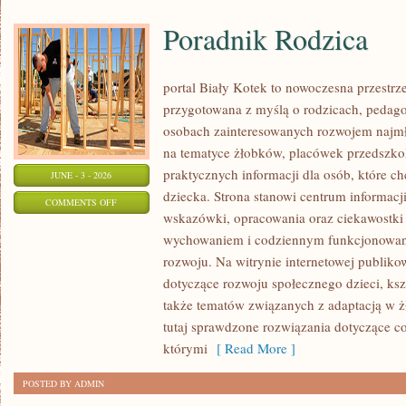
Poradnik Rodzica
portal Biały Kotek to nowoczesna przestrze
przygotowana z myślą o rodzicach, pedago
osobach zainteresowanych rozwojem najmło
na tematyce żłobków, placówek przedszkol
praktycznych informacji dla osób, które c
JUNE - 3 - 2026
dziecka. Strona stanowi centrum informacj
ON
COMMENTS OFF
wskazówki, opracowania oraz ciekawostki 
PORADNIK
wychowaniem i codziennym funkcjonowani
RODZICA
rozwoju. Na witrynie internetowej publiko
dotyczące rozwoju społecznego dzieci, ksz
także tematów związanych z adaptacją w ż
tutaj sprawdzone rozwiązania dotyczące 
którymi
[ Read More ]
POSTED BY ADMIN