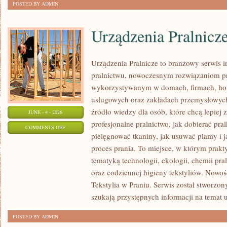
POSTED BY ADMIN
Urządzenia Pralnicz
Urządzenia Pralnicze to branżowy serwis 
pralnictwu, nowoczesnym rozwiązaniom pr
wykorzystywanym w domach, firmach, hote
usługowych oraz zakładach przemysłowyc
źródło wiedzy dla osób, które chcą lepiej 
JUNE - 4 - 2026
profesjonalne pralnictwo, jak dobierać pral
ON
COMMENTS OFF
pielęgnować tkaniny, jak usuwać plamy i
URZĄDZENIA
proces prania. To miejsce, w którym prakt
PRALNICZE
tematyką technologii, ekologii, chemii pra
oraz codziennej higieny tekstyliów. Nowo
Tekstylia w Praniu. Serwis został stworzon
szukają przystępnych informacji na temat 
POSTED BY ADMIN