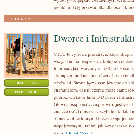
wydobywać piękno codziennych scen. Dzi
pełnić funkcję przewodnika dla osób, któr
POSTED BY ADMIN
Dworce i Infrastrukt
CTCU to cyfrowa przestrzeń, które skupia 
wszystkim, co wiąże się z kolejową codzie
informacyjna tworzony z myślą o osobach, 
stroną komunikacji, ale również o czyteln
omówień. Strona łączy zamiłowanie do k
JUNE - 5 - 2026
charakterem, dzięki czemu może zaintere
ON
COMMENTS OFF
podróż. Ciekawe linki to Dworce i Infrastr
DWORCE
Główną osią tematyczną serwisu jest świa
I
znaleźć treści dotyczące szybkich kolei. T
INFRASTRUKTURA
opracowań, w którym klasyczne spojrzenie 
współczesnymi, takimi jak nowoczesne sy
temu
[ Read More ]