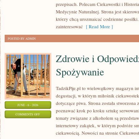
przepisach. Polecam Ciekawostki i Historia
PRZYPRAW
Medycynie Naturalnej. Strona jest skiero
którzy chcą urozmaicać codzienne posiłki
zainteresować
[ Read More ]
POSTED BY ADMIN
Zdrowie i Odpowied
Spożywanie
TadzikPije.pl to wielowątkowy magazyn in
degustacji, w którym miłośnik ciekawostek
dotyczące piwa. Strona została stworzona 
JUNE - 6 - 2026
poznawać krok po kroku sztukę serwowania
ON
COMMENTS OFF
tematy związane z alkoholem są przedsta
ZDROWIE
internetowy zakątek, w którym podróże sm
I
ciekawością. Nowości na stronie Ciekawost
ODPOWIEDZIALNE