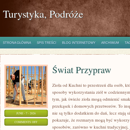
Turystyka, Podróże
STRONA GŁÓWNA
SPIS TREŚCI
BLOG INTERNETOWY
ARCHIWUM
TA
Świat Przypraw
Zioła od Kuchni to przestrzeń dla osób, k
sposoby wykorzystania ziół w codziennym 
tym, jak świeże zioła mogą odmienić smak
przekąsek i domowych przetworów. To insp
nie są tylko dodatkiem do dań, lecz stają
JUNE - 7 - 2026
pokazuje, że rozmaryn mogą być wykorzys
ON
COMMENTS OFF
sposobów, zarówno w kuchni tradycyjnej, 
ŚWIAT