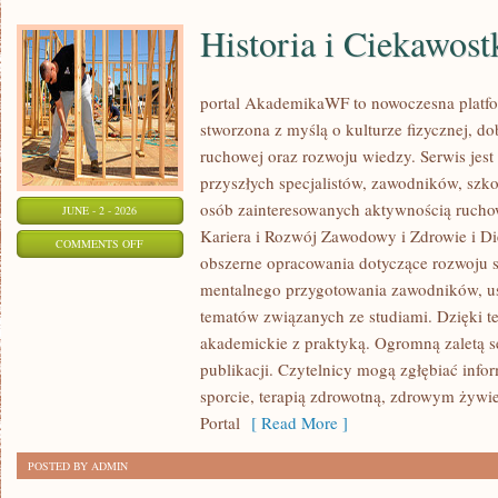
Historia i Ciekawost
portal AkademikaWF to nowoczesna platfor
stworzona z myślą o kulturze fizycznej, d
ruchowej oraz rozwoju wiedzy. Serwis jest 
przyszłych specjalistów, zawodników, szk
osób zainteresowanych aktywnością rucho
JUNE - 2 - 2026
Kariera i Rozwój Zawodowy i Zdrowie i Di
ON
COMMENTS OFF
obszerne opracowania dotyczące rozwoju 
HISTORIA
mentalnego przygotowania zawodników, u
I
tematów związanych ze studiami. Dzięki te
CIEKAWOSTKI
akademickie z praktyką. Ogromną zaletą se
publikacji. Czytelnicy mogą zgłębiać info
sporcie, terapią zdrowotną, zdrowym żywie
Portal
[ Read More ]
POSTED BY ADMIN