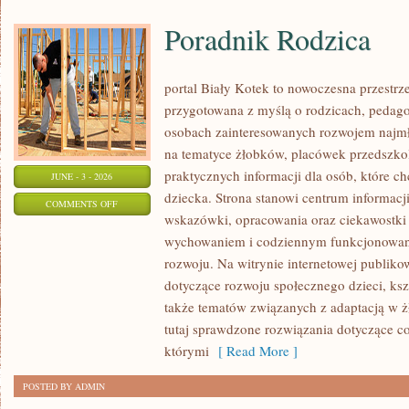
Poradnik Rodzica
portal Biały Kotek to nowoczesna przestrze
przygotowana z myślą o rodzicach, pedago
osobach zainteresowanych rozwojem najmło
na tematyce żłobków, placówek przedszkol
praktycznych informacji dla osób, które c
JUNE - 3 - 2026
dziecka. Strona stanowi centrum informacj
ON
COMMENTS OFF
wskazówki, opracowania oraz ciekawostki 
PORADNIK
wychowaniem i codziennym funkcjonowani
RODZICA
rozwoju. Na witrynie internetowej publiko
dotyczące rozwoju społecznego dzieci, ksz
także tematów związanych z adaptacją w ż
tutaj sprawdzone rozwiązania dotyczące 
którymi
[ Read More ]
POSTED BY ADMIN