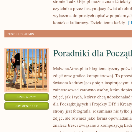
stronie TadzikPije.pl można znaleźć tekst
SPOŻYWANIE
czytelnika przez fascynujący świat alkoholi
wyłącznie do prostych opisów popularnych
kontekst kulturowy. Dzięki temu każdy
[ R
POSTED BY ADMIN
Poradniki dla Począ
MalwinaAtras.pl to blog tematyczny poświę
zdjęć oraz grafice komputerowej. To przest
światem kadrów łączy się z inspirującymi 
zainteresować zarówno osoby, które dopie
zdjęć, jak i tych, którzy chcą udoskonalać 
JUNE - 6 - 2026
dla Początkujących i Projekty DIY i Krea
ON
COMMENTS OFF
strony jest fotografia, rozumiana nie tyl
PORADNIKI
zdjęć, ale również jako forma opowiadania 
DLA
znaleźć treści związane z kompozycją kadru
POCZĄTKUJĄCYCH