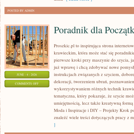
POSTED BY ADMIN
Poradnik dla Począt
Proszkic.pl to inspirująca strona internet
krawieckim, która może stać się poradniki
pierwsze kroki przy maszynie do szycia, ja
już wprawę i chcą zdobywać nowe pomysły
instrukcjach związanych z szyciem, dob
JUNE - 4 - 2026
dekoracji, tworzeniem ubrań, poznawaniem
ON
COMMENTS OFF
wykorzystywaniem różnych technik krawie
PORADNIK
tematyczna, który pokazuje, że szycie moż
DLA
umiejętnością, lecz także kreatywną formą
POCZĄTKUJĄCYCH
Moda i Inspiracje i DIY – Projekty Krok 
znaleźć wiele treści dotyczących pracy z m
]