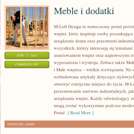
Meble i dodatki
M-Loft Design to nowoczesny portal poświ
wnętrz, który inspiruje osoby poszukując
urządzenie domu oraz przestrzeni industria
wszystkich, którzy interesują się temata
aranżowaniem wnętrz oraz najnowszymi r
JUNE - 2 - 2026
wyposażenia i wystroju. Zobacz także Mał
ON
COMMENTS OFF
i Małe wnętrza – wielkie rozwiązania. Na 
MEBLE
rozbudowane artykuły dotyczące stylowych
I
stworzyć estetyczne miejsce do życia. M-Lo
DODATKI
prezentowaniu zarówno industrialnych, ja
urządzania wnętrz. Każdy odwiedzający znaj
mogą zostać wykorzystane podczas moderni
Portal
[ Read More ]
POSTED BY ADMIN