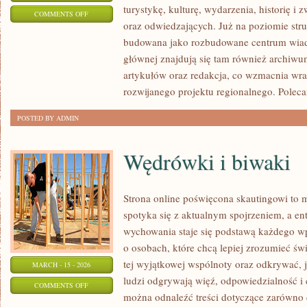
turystykę, kulturę, wydarzenia, historię 
ON
COMMENTS OFF
oraz odwiedzających. Już na poziomie struk
ŚREM
budowana jako rozbudowane centrum wiad
głównej znajdują się tam również archiwum,
artykułów oraz redakcja, co wzmacnia wra
rozwijanego projektu regionalnego. Polec
POSTED BY ADMIN
Wędrówki i biwaki
Strona online poświęcona skautingowi to m
spotyka się z aktualnym spojrzeniem, a en
wychowania staje się podstawą każdego wp
o osobach, które chcą lepiej zrozumieć św
tej wyjątkowej wspólnoty oraz odkrywać, 
MARCH - 15 - 2026
ludzi odgrywają więź, odpowiedzialność i 
ON
COMMENTS OFF
można odnaleźć treści dotyczące zarówno 
WĘDRÓWKI