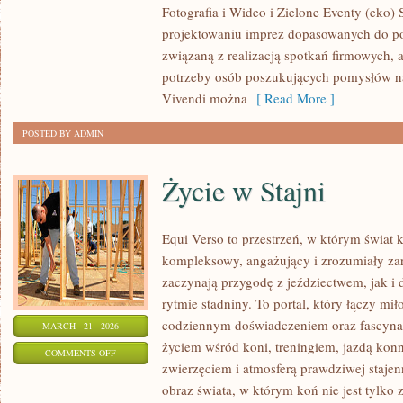
Fotografia i Wideo i Zielone Eventy (eko) 
I
projektowaniu imprez dopasowanych do potr
FINANSE
związaną z realizacją spotkań firmowych, 
potrzeby osób poszukujących pomysłów na
Vivendi można
[ Read More ]
POSTED BY ADMIN
Życie w Stajni
Equi Verso to przestrzeń, w którym świat 
kompleksowy, angażujący i zrozumiały zar
zaczynają przygodę z jeździectwem, jak i d
rytmie stadniny. To portal, który łączy mi
codziennym doświadczeniem oraz fascynac
MARCH - 21 - 2026
życiem wśród koni, treningiem, jazdą konn
ON
COMMENTS OFF
zwierzęciem i atmosferą prawdziwej stajen
ŻYCIE
obraz świata, w którym koń nie jest tylk
W