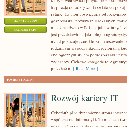
którym wędrówka spotyka się z krajobrazem
inspiracją do odkrywania świata w spokoj
rytmie. To blog poświęcony odpoczynkowi
gospodarstw, poznawaniu lokalnych tradyc
MARCH - 17 - 2026
miejsc zarówno w Polsce, jak i w innych 
ON
COMMENTS OFF
jest przedstawiona jako blog o agroturystyc
AGROTURYSTYKA
układ pokazuje szerokie zainteresowanie 
Z
rodzinnym wypoczynkiem, regionalną kuch
KOŃMI
ekologicznym stylem podróżowania i nieo
wyjazdów. Ciekawe kategorie to Agrotury
pojechać o
[ Read More ]
POSTED BY ADMIN
Rozwój kariery IT
Cyberhub.pl to dynamiczna strona internet
współczesnej informatyki. To miejsce stwo
odkrywać urządzenia cyfrowe, oprogramowa