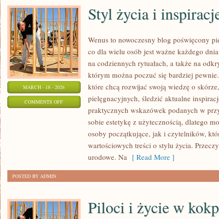
Styl życia i inspiracj
Wenus to nowoczesny blog poświęcony pięk
co dla wielu osób jest ważne każdego dnia:
na codziennych rytuałach, a także na odk
którym można poczuć się bardziej pewnie.
które chcą rozwijać swoją wiedzę o skórz
MARCH - 18 - 2026
pielęgnacyjnych, śledzić aktualne inspiracj
ON
COMMENTS OFF
praktycznych wskazówek podanych w przy
STYL
sobie estetykę z użytecznością, dlatego 
ŻYCIA
osoby początkujące, jak i czytelników, kt
I
wartościowych treści o stylu życia. Przecz
INSPIRACJE
urodowe. Na
[ Read More ]
POSTED BY ADMIN
Piloci i życie w kokp