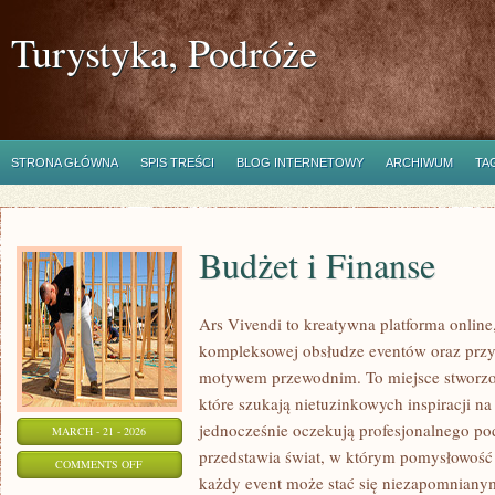
Turystyka, Podróże
STRONA GŁÓWNA
SPIS TREŚCI
BLOG INTERNETOWY
ARCHIWUM
TA
Budżet i Finanse
Ars Vivendi to kreatywna platforma online,
kompleksowej obsłudze eventów oraz prz
motywem przewodnim. To miejsce stworzone 
które szukają nietuzinkowych inspiracji n
jednocześnie oczekują profesjonalnego pode
MARCH - 21 - 2026
przedstawia świat, w którym pomysłowość 
ON
COMMENTS OFF
każdy event może stać się niezapomnian
BUDŻET