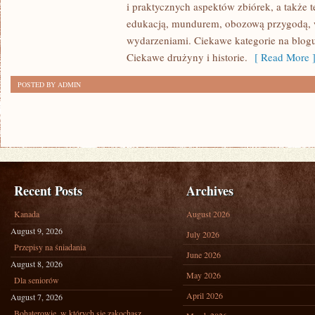
i praktycznych aspektów zbiórek, a także 
I
edukacją, mundurem, obozową przygodą,
BIWAKI
wydarzeniami. Ciekawe kategorie na blogu 
Ciekawe drużyny i historie.
[ Read More 
POSTED BY ADMIN
Recent Posts
Archives
Kanada
August 2026
August 9, 2026
July 2026
Przepisy na śniadania
June 2026
August 8, 2026
May 2026
Dla seniorów
April 2026
August 7, 2026
Bohaterowie, w których się zakochasz