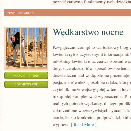
poznać zarówno fundamenty tych dziedzin,
POSTED BY ADMIN
Wędkarstwo nocne
Pzwpajeczno.com.pl to wartościowy blog w
łowienia ryb z użytecznymi informacjami.
miłośnicy łowienia oraz zaawansowani wę
dotyczące akcesoriów, sposobów łowienia,
doświadczeń nad wodą. Strona prezentuje, 
MARCH - 19 - 2026
pasja, ale również sposób na relaks, który
ON
COMMENTS OFF
czytelnik może wejść głębiej w temat łowie
WĘDKARSTWO
rozsądniej kompletować wyposażenie. To
NOCNE
realnych potrzeb wędkarzy, dlatego publik
zakorzenione w rzeczywistych sytuacjach.
teorię, lecz o konkretne podpowiedzi, któr
wypraw.
[ Read More ]