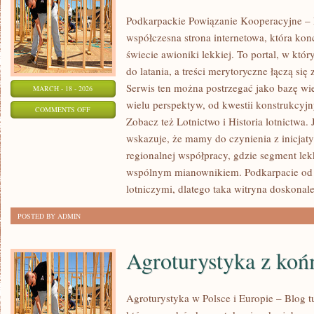
Podkarpackie Powiązanie Kooperacyjne – L
współczesna strona internetowa, która kon
świecie awioniki lekkiej. To portal, w któ
do latania, a treści merytoryczne łączą si
Serwis ten można postrzegać jako bazę wie
MARCH - 18 - 2026
wielu perspektyw, od kwestii konstrukcyj
ON
COMMENTS OFF
Zobacz też Lotnictwo i Historia lotnictwa.
PILOCI
wskazuje, że mamy do czynienia z inicja
I
regionalnej współpracy, gdzie segment lekk
ŻYCIE
wspólnym mianownikiem. Podkarpacie od la
W
lotniczymi, dlatego taka witryna doskonale
KOKPICIE
POSTED BY ADMIN
Agroturystyka z koń
Agroturystyka w Polsce i Europie – Blog t