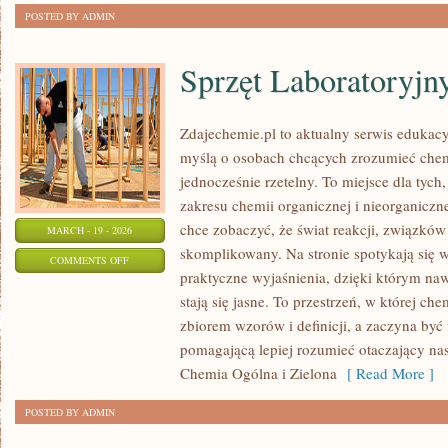
POSTED BY ADMIN
Sprzęt Laboratoryjn
Zdajechemie.pl to aktualny serwis edukacy
myślą o osobach chcących zrozumieć chem
jednocześnie rzetelny. To miejsce dla tych,
zakresu chemii organicznej i nieorganiczne
chce zobaczyć, że świat reakcji, związków
MARCH - 19 - 2026
skomplikowany. Na stronie spotykają się w
ON
COMMENTS OFF
praktyczne wyjaśnienia, dzięki którym naw
SPRZĘT
stają się jasne. To przestrzeń, w której ch
LABORATORYJNY
zbiorem wzorów i definicji, a zaczyna być
pomagającą lepiej rozumieć otaczający nas 
Chemia Ogólna i Zielona
[ Read More ]
POSTED BY ADMIN