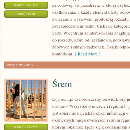
zawodowej. To przestrzeń, w której użyte
MARCH - 16 - 2026
użytkowania, a każdy element oferty odpo
ON
COMMENTS OFF
związane z wysiewem, produkcją rozsady
UPRAWA
zabezpieczaniem roślin. Ciekawe kategori
EKOLOGICZNA
Sady. W centrum zainteresowania znajdują
do rozsady, które od lat stanowią podsta
zdrowych i silnych sadzonek. Dzięki odp
komórkom
[ Read More ]
POSTED BY ADMIN
Śrem
E-jarocin.pl to nowoczesny serwis, który 
on-line – Wszystko o mieście i regionie!” 
jest zbieranie najciekawszych informacji o 
okolicznych miejscowościach i całym regio
którym lokalność łączy się z codziennym s
MARCH - 15 - 2026