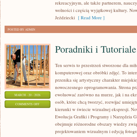
rekreacyjnym, ale także partnerem, naucz
STAJNI
wolności i częścią wyjątkowej kultury. Now
Jeździecki
[ Read More ]
POSTED BY ADMIN
Poradniki i Tutoriale
Ten serwis to przestrzeń stworzone dla miło
komputerowej oraz obróbki zdjęć. To inte
przenika się artystyczny charakter miejski
nowoczesnego oprogramowania. Strona prz
ewoluować zarówno na murze, jak i na ekra
MARCH - 20 - 2026
osób, które chcą tworzyć, rozwijać umieję
ON
COMMENTS OFF
kierunki w świecie wizualnej ekspresji. Now
PORADNIKI
Ewolucja Grafiki i Programy i Narzędzia Gr
I
obejmuje różnorodne obszary wiedzy związa
TUTORIALE
projektowaniem wizualnym i edycją fotogr