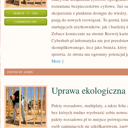
rozumiane bezpieczeństwo cyfrowe. Już s
skojarzenia z punktem dostępu do wiedzy, 
MARCH - 17 - 2026
pasją do nowych rozwiązań. To portal, kt
ON
COMMENTS OFF
startujących użytkowników, jak i bardzie
ROZWÓJ
Zobacz koniecznie na stronie Rozwój kari
KARIERY
Cyberhub.pl informatyka nie jest przedsta
IT
skomplikowanego, lecz jako branża, który
sprawia, że strona ma ogromny potencjał 
More ]
POSTED BY ADMIN
Uprawa ekologiczna
Palety rozsadowe, multiplaty, a także foli
bez których trudno wyobrazić sobie nowoc
palety-rozsadowe.pl to miejsce poświęco
osób zajmujących się szkółkarstwem, zaró