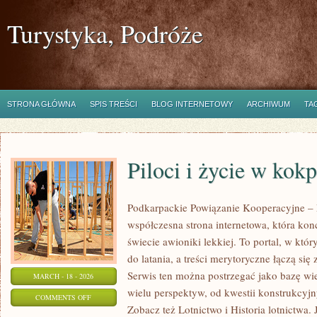
Turystyka, Podróże
STRONA GŁÓWNA
SPIS TREŚCI
BLOG INTERNETOWY
ARCHIWUM
TA
Piloci i życie w kokp
Podkarpackie Powiązanie Kooperacyjne – L
współczesna strona internetowa, która kon
świecie awioniki lekkiej. To portal, w któ
do latania, a treści merytoryczne łączą si
Serwis ten można postrzegać jako bazę wie
MARCH - 18 - 2026
wielu perspektyw, od kwestii konstrukcyj
ON
COMMENTS OFF
Zobacz też Lotnictwo i Historia lotnictwa.
PILOCI