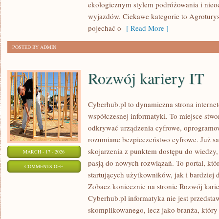
ekologicznym stylem podróżowania i nieo
wyjazdów. Ciekawe kategorie to Agrotury
pojechać o
[ Read More ]
POSTED BY ADMIN
Rozwój kariery IT
Cyberhub.pl to dynamiczna strona internet
współczesnej informatyki. To miejsce stwo
odkrywać urządzenia cyfrowe, oprogramowa
rozumiane bezpieczeństwo cyfrowe. Już s
skojarzenia z punktem dostępu do wiedzy, 
MARCH - 17 - 2026
pasją do nowych rozwiązań. To portal, kt
ON
COMMENTS OFF
startujących użytkowników, jak i bardzie
ROZWÓJ
Zobacz koniecznie na stronie Rozwój kari
KARIERY
Cyberhub.pl informatyka nie jest przedsta
IT
skomplikowanego, lecz jako branża, który