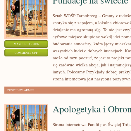
Sztab WOŚP Tarnobrzeg – Gramy z radości
spotyka się z zapałem, a lokalna zbiorowo
działanie ma ogromną siłę. To nie jest zwy
cyfrowe miejsce skupione wokół idei poma
budowania atmosfery, która łączy mieszk
MARCH - 14 - 2026
wszystkich ludzi o dobrych intencjach. Każd
ON
COMMENTS OFF
może od razu poczuć, że jest to projekt t
FUNDACJE
się zarówno wielka akcja, jak i najmniejsz
NA
innych. Polecamy Przykłady dobrej praktyk
ŚWIECIE
strona internetowa jest nasycona pozytywn
POSTED BY ADMIN
Apologetyka i Obro
Strona internetowa Parafii pw. Świętej Tró