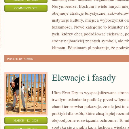
Norymberdze, Bochum i wielu innych mie
ON
COMMENTS OFF
obejmuje atrakcje turystyczne, zakwatero
ESSEN
instytucje kultury, miejsca wypoczynku or
tożsamości. Nowe kategorie to Münster i St
tych, którzy chcą podróżować ciekawie, 
strony najbardziej znanych symboli, ale r
klimatu. Edusimare.pl pokazuje, że podróż
POSTED BY ADMIN
Elewacje i fasady
Ultra-Ever Dry to wyspecjalizowana strona,
trwałym osłanianiu podłoży przed wilgoci
charakter serwisu pokazuje, że nie jest t
praktyki dla osób, które chcą lepiej rozum
olejoodporne rozwiązania ochronne. To mie
MARCH - 12 - 2026
spotyka się z praktyką, a fachowa wiedza
ON