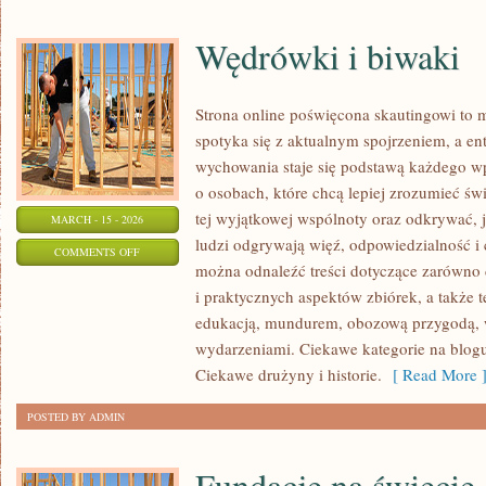
Wędrówki i biwaki
Strona online poświęcona skautingowi to m
spotyka się z aktualnym spojrzeniem, a en
wychowania staje się podstawą każdego wp
o osobach, które chcą lepiej zrozumieć św
tej wyjątkowej wspólnoty oraz odkrywać, 
MARCH - 15 - 2026
ludzi odgrywają więź, odpowiedzialność i 
ON
COMMENTS OFF
można odnaleźć treści dotyczące zarówno 
WĘDRÓWKI
i praktycznych aspektów zbiórek, a także 
I
edukacją, mundurem, obozową przygodą,
BIWAKI
wydarzeniami. Ciekawe kategorie na blogu 
Ciekawe drużyny i historie.
[ Read More 
POSTED BY ADMIN
Fundacje na świecie