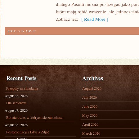
dlatego Pasotti można postrzegać jako por
które mają robić wrażenie, ale jednocześ
Zobacz też:
[ Read More ]
POSTED BY ADMIN
Recent Posts
Archives
Przepisy na śniadania
August 2026
August 8, 2026
July 2026
Dla seniorów
June 2026
August 7, 2026
May 2026
Bohaterowie, w których się zakochasz
April 2026
August 6, 2026
Postprodukcja i Edycja Zdjęć
March 2026