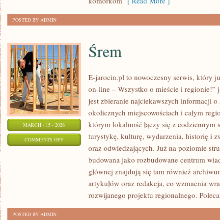
komórkom
[ Read More ]
POSTED BY ADMIN
Śrem
E-jarocin.pl to nowoczesny serwis, który 
on-line – Wszystko o mieście i regionie!” 
jest zbieranie najciekawszych informacji o 
okolicznych miejscowościach i całym regio
którym lokalność łączy się z codziennym s
MARCH - 15 - 2026
turystykę, kulturę, wydarzenia, historię 
ON
COMMENTS OFF
oraz odwiedzających. Już na poziomie struk
ŚREM
budowana jako rozbudowane centrum wiad
głównej znajdują się tam również archiwum,
artykułów oraz redakcja, co wzmacnia wra
rozwijanego projektu regionalnego. Polec
POSTED BY ADMIN