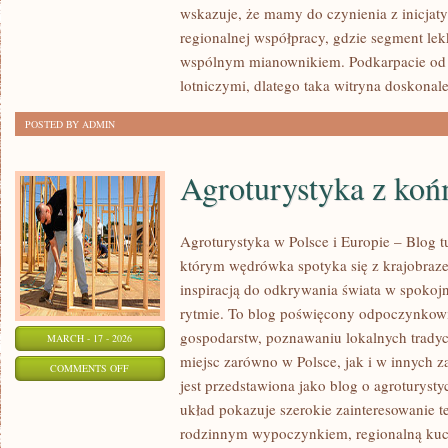
wskazuje, że mamy do czynienia z inicja
I
regionalnej współpracy, gdzie segment lekk
ŻYCIE
wspólnym mianownikiem. Podkarpacie od la
W
lotniczymi, dlatego taka witryna doskonale
KOKPICIE
POSTED BY ADMIN
Agroturystyka z koń
Agroturystyka w Polsce i Europie – Blog t
którym wędrówka spotyka się z krajobrazem
inspiracją do odkrywania świata w spokoj
rytmie. To blog poświęcony odpoczynkowi
gospodarstw, poznawaniu lokalnych tradyc
MARCH - 17 - 2026
miejsc zarówno w Polsce, jak i w innych 
ON
COMMENTS OFF
jest przedstawiona jako blog o agroturystyc
AGROTURYSTYKA
układ pokazuje szerokie zainteresowanie 
Z
rodzinnym wypoczynkiem, regionalną kuch
KOŃMI