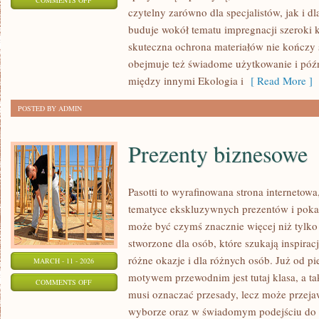
COMMENTS OFF
czytelny zarówno dla specjalistów, jak i d
ELEWACJE
buduje wokół tematu impregnacji szeroki k
I
skuteczna ochrona materiałów nie kończy 
FASADY
obejmuje też świadome użytkowanie i póź
między innymi Ekologia i
[ Read More ]
POSTED BY ADMIN
Prezenty biznesowe
Pasotti to wyrafinowana strona internetowa
tematyce ekskluzywnych prezentów i pokaz
może być czymś znacznie więcej niż tylko
stworzone dla osób, które szukają inspirac
różne okazje i dla różnych osób. Już od p
MARCH - 11 - 2026
motywem przewodnim jest tutaj klasa, a tak
ON
COMMENTS OFF
musi oznaczać przesady, lecz może przeja
PREZENTY
wyborze oraz w świadomym podejściu do 
BIZNESOWE