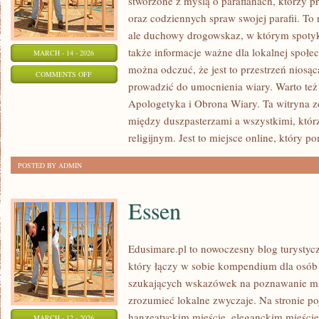
stworzone z myślą o parafianach, którzy p
oraz codziennych spraw swojej parafii. To 
ale duchowy drogowskaz, w którym spotyka
także informacje ważne dla lokalnej społe
MARCH - 14 - 2026
można odczuć, że jest to przestrzeń niosą
ON
COMMENTS OFF
prowadzić do umocnienia wiary. Warto też 
APOLOGETYKA
Apologetyka i Obrona Wiary. Ta witryna z
I
między duszpasterzami a wszystkimi, któr
OBRONA
religijnym. Jest to miejsce online, który p
WIARY
POSTED BY ADMIN
Essen
Edusimare.pl to nowoczesny blog turyst
który łączy w sobie kompendium dla osób
szukających wskazówek na poznawanie mias
zrozumieć lokalne zwyczaje. Na stronie poja
hanzeatyckim mieście, eleganckim mieści
MARCH - 12 - 2026