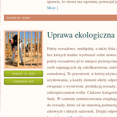
sprawia, że strona ma ogromny potencjał 
More ]
POSTED BY ADMIN
Uprawa ekologiczna
Palety rozsadowe, multiplaty, a także foli
bez których trudno wyobrazić sobie nowoc
palety-rozsadowe.pl to miejsce poświęco
osób zajmujących się szkółkarstwem, zaró
zawodowej. To przestrzeń, w której użyte
MARCH - 16 - 2026
użytkowania, a każdy element oferty odpo
ON
COMMENTS OFF
związane z wysiewem, produkcją rozsady
UPRAWA
zabezpieczaniem roślin. Ciekawe kategori
EKOLOGICZNA
Sady. W centrum zainteresowania znajdują
do rozsady, które od lat stanowią podsta
zdrowych i silnych sadzonek. Dzięki odp