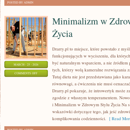
POSTED BY ADMIN
Minimalizm w Zdro
Życia
Drarry.pl to miejsce, które powstało z myś
funkcjonujących w wyciszeniu, dla których
być naturalnym wsparciem, a nie źródłem p
MARCH - 25 - 2026
tych, którzy wolą kameralne rozwiązania z
ON
COMMENTS OFF
Tutaj dieta nie jest przedstawiana jako kar
MINIMALIZM
równowagi, a ćwiczenia nie musi oznaczać
W
Drarry.pl pokazuje, że introwertyk może z
ZDROWYM
zgodzie z własnym temperamentem. Nowośc
STYLU
i Minimalizm w Zdrowym Stylu Życia Na s
ŻYCIA
wskazówki dotyczące tego, jak jeść zdrow
komplikowania codzienności.
[ Read Mor
POSTED BY ADMIN