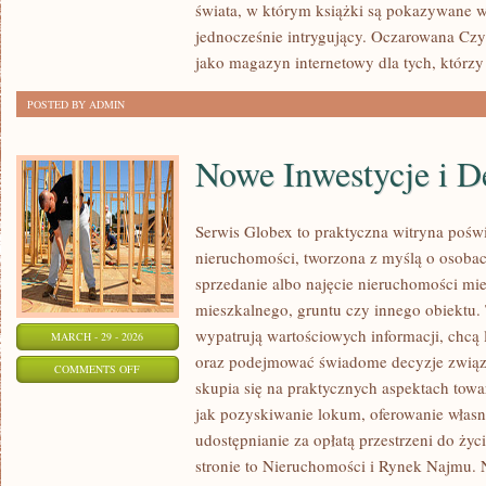
świata, w którym książki są pokazywane w
jednocześnie intrygujący. Oczarowana Cz
jako magazyn internetowy dla tych, którzy
POSTED BY ADMIN
Nowe Inwestycje i D
Serwis Globex to praktyczna witryna pośw
nieruchomości, tworzona z myślą o osobach
sprzedanie albo najęcie nieruchomości mi
mieszkalnego, gruntu czy innego obiektu. 
wypatrują wartościowych informacji, chcą 
MARCH - 29 - 2026
oraz podejmować świadome decyzje związ
ON
COMMENTS OFF
skupia się na praktycznych aspektach tow
NOWE
jak pozyskiwanie lokum, oferowanie własn
INWESTYCJE
udostępnianie za opłatą przestrzeni do życi
I
stronie to Nieruchomości i Rynek Najmu. 
DEWELOPERZY