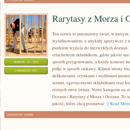
Rarytasy z Morza i 
Ten serwis to internetowy świat, w którym
wyrafinowaniem, a artykuły spożywcze z na
punktem wyjścia do niezwykłych doznań. 
szlachetnym składnikom, gdzie jakość ma 
sposób przygotowania, a każdy koneser m
MARCH - 24 - 2026
półki w sposób ciekawy. Klimat strony bu
ON
COMMENTS OFF
delikatesami, szynkami i wędlinami premi
RARYTASY
serami, egzotycznymi składnikami oraz kul
Z
różnych stron świata. Nowe kategorie na st
MORZA
Oceanu i Rarytasy z Morza i Oceanu. To s
I
jakość, które chcą poznawać
[ Read More
OCEANU
POSTED BY ADMIN