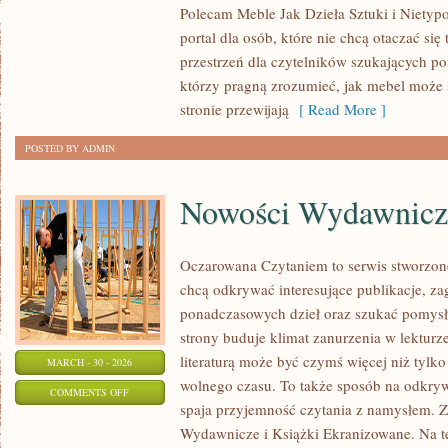
Polecam Meble Jak Dzieła Sztuki i Nietyp
I
portal dla osób, które nie chcą otaczać się
EKSTRAWAGANCKIE
przestrzeń dla czytelników szukających po
MEBLE
którzy pragną zrozumieć, jak mebel może s
stronie przewijają
[ Read More ]
POSTED BY ADMIN
Nowości Wydawnicz
Oczarowana Czytaniem to serwis stworzone 
chcą odkrywać interesujące publikacje, z
ponadczasowych dzieł oraz szukać pomysł
strony buduje klimat zanurzenia w lekturze
literaturą może być czymś więcej niż tylk
MARCH - 30 - 2026
wolnego czasu. To także sposób na odkry
ON
COMMENTS OFF
spaja przyjemność czytania z namysłem. 
NOWOŚCI
Wydawnicze i Książki Ekranizowane. Na tej
WYDAWNICZE