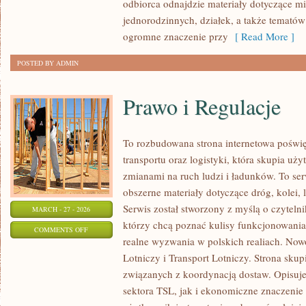
odbiorca odnajdzie materiały dotyczące m
jednorodzinnych, działek, a także temató
ogromne znaczenie przy
[ Read More ]
POSTED BY ADMIN
Prawo i Regulacje
To rozbudowana strona internetowa poświ
transportu oraz logistyki, która skupia uż
zmianami na ruch ludzi i ładunków. To ser
obszerne materiały dotyczące dróg, kolei,
Serwis został stworzony z myślą o czyteln
MARCH - 27 - 2026
którzy chcą poznać kulisy funkcjonowania
ON
COMMENTS OFF
realne wyzwania w polskich realiach. Nowo
PRAWO
Lotniczy i Transport Lotniczy. Strona skup
I
związanych z koordynacją dostaw. Opisuje
REGULACJE
sektora TSL, jak i ekonomiczne znaczenie 