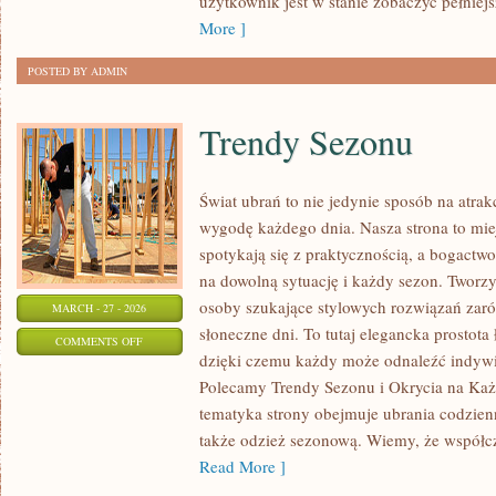
użytkownik jest w stanie zobaczyć pełniej
More ]
POSTED BY ADMIN
Trendy Sezonu
Świat ubrań to nie jedynie sposób na atrak
wygodę każdego dnia. Nasza strona to mie
spotykają się z praktycznością, a bogact
na dowolną sytuację i każdy sezon. Tworzy
osoby szukające stylowych rozwiązań zaró
MARCH - 27 - 2026
słoneczne dni. To tutaj elegancka prostota
ON
COMMENTS OFF
dzięki czemu każdy może odnaleźć indywid
TRENDY
Polecamy Trendy Sezonu i Okrycia na Każd
SEZONU
tematyka strony obejmuje ubrania codzienn
także odzież sezonową. Wiemy, że współc
Read More ]