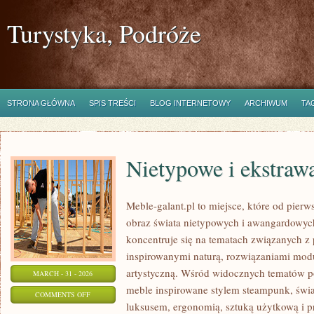
Turystyka, Podróże
STRONA GŁÓWNA
SPIS TREŚCI
BLOG INTERNETOWY
ARCHIWUM
TA
Nietypowe i ekstraw
Meble-galant.pl to miejsce, które od pier
obraz świata nietypowych i awangardowyc
koncentruje się na tematach związanych z
inspirowanymi naturą, rozwiązaniami modu
artystyczną. Wśród widocznych tematów p
MARCH - 31 - 2026
meble inspirowane stylem steampunk, świa
ON
COMMENTS OFF
luksusem, ergonomią, sztuką użytkową i p
NIETYPOWE