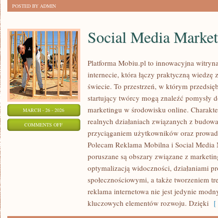
POSTED BY ADMIN
Social Media Market
Platforma Mobiu.pl to innowacyjna witryn
internecie, która łączy praktyczną wiedzę
świecie. To przestrzeń, w którym przedsięb
startujący twórcy mogą znaleźć pomysły 
marketingu w środowisku online. Charakter
MARCH - 26 - 2026
realnych działaniach związanych z budow
ON
COMMENTS OFF
przyciąganiem użytkowników oraz prowad
SOCIAL
Polecam Reklama Mobilna i Social Media 
MEDIA
poruszane są obszary związane z marketi
MARKETING
optymalizacją widoczności, działaniami 
społecznościowymi, a także tworzeniem tre
reklama internetowa nie jest jedynie mod
kluczowych elementów rozwoju. Dzięki
[ 