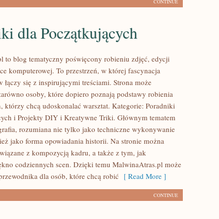
CONTINUE
ki dla Początkujących
l to blog tematyczny poświęcony robieniu zdjęć, edycji
ice komputerowej. To przestrzeń, w której fascynacja
 łączy się z inspirującymi treściami. Strona może
zarówno osoby, które dopiero poznają podstawy robienia
ch, którzy chcą udoskonalać warsztat. Kategorie: Poradniki
cych i Projekty DIY i Kreatywne Triki. Głównym tematem
ografia, rozumiana nie tylko jako techniczne wykonywanie
ież jako forma opowiadania historii. Na stronie można
związane z kompozycją kadru, a także z tym, jak
kno codziennych scen. Dzięki temu MalwinaAtras.pl może
przewodnika dla osób, które chcą robić
[ Read More ]
CONTINUE