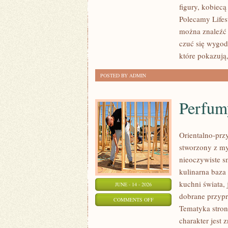
figury, kobiec
PLUS
Polecamy Lifes
SIZE
można znaleźć l
czuć się wygod
które pokazują,
POSTED BY ADMIN
Perfum
Orientalno-przy
stworzony z my
nieoczywiste sm
kulinarna baza
kuchni świata,
JUNE - 14 - 2026
dobrane przypr
ON
COMMENTS OFF
Tematyka stron
PERFUMY
charakter jest
DAMSKIE