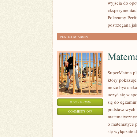
wyjścia do opo
eksperymentac
Polecamy Perf
postrzegana ja
POSTED BY ADMIN
Matema
SuperMatma.pl 
który pokazuje,
może być cieka
uczyć się w sp
się do egzamin
JUNE - 9 - 2026
podstawowych z
ON
COMMENTS OFF
matematycznych
MATEMATYKA
o matematyce p
się wyłącznie 