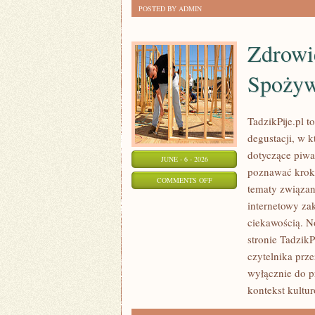
POSTED BY ADMIN
Zdrowi
Spożyw
TadzikPije.pl 
degustacji, w 
dotyczące piwa
JUNE - 6 - 2026
poznawać krok 
ON
COMMENTS OFF
tematy związan
ZDROWIE
internetowy za
I
ciekawością. N
ODPOWIEDZIALNE
stronie Tadzik
SPOŻYWANIE
czytelnika prze
wyłącznie do p
kontekst kultu