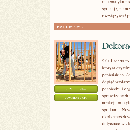
matematyka poj
sytuacje, plan
rozwiązywać p
POSTED BY ADMIN
Dekorac
Sala Lacerta t
którym czytel
panieńskich. S
dopiąć wydarze
pośpiechu i or
JUNE - 7 - 2026
sprawdzonych 
ON
COMMENTS OFF
atrakcji, muzy
DEKORACJE
spotkania. Nowo
I
okolicznościow
ARANŻACJE
dotyczące wiel