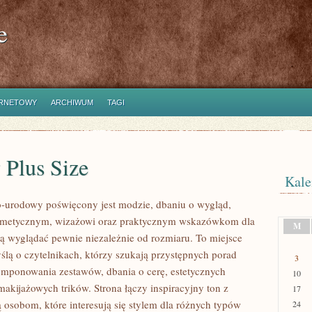
e
ERNETOWY
ARCHIWUM
TAGI
 Plus Size
Kale
-urodowy poświęcony jest modzie, dbaniu o wygląd,
metycznym, wizażowi oraz praktycznym wskazówkom dla
M
cą wyglądać pewnie niezależnie od rozmiaru. To miejsce
ślą o czytelnikach, którzy szukają przystępnych porad
3
mponowania zestawów, dbania o cerę, estetycznych
10
 makijażowych trików. Strona łączy inspiracyjny ton z
17
ą osobom, które interesują się stylem dla różnych typów
24