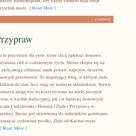
 ułożyć harmonogram, aby każdy element miał swoje
Czytelnik może
[ Read More ]
CONTINUE
Przypraw
i to przestrzeń dla osób, które chcą zgłębiać domowe
ystania ziół w codziennym życiu. Strona skupia się na
e zioła mogą odmienić smak potraw, napojów, deserów,
mowych przetworów. To inspirujący blog, w którym zioła
odatkiem do dań, lecz stają się ważnym składnikiem. Serwis
ozmaryn mogą być wykorzystywane na wiele prostych
wno w kuchni tradycyjnej, jak i w bardziej domowych
ecam Ciekawostki i Historia i Zioła i Przyprawy w
ralnej. Strona jest skierowana do miłośników gotowania,
ozmaicać codzienne posiłki. Zioła od Kuchni może
 Read More ]