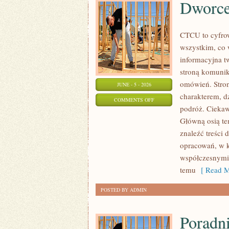
Dworce 
CTCU to cyfrow
wszystkim, co 
informacyjna tw
stroną komunik
omówień. Stro
JUNE - 5 - 2026
charakterem, d
ON
COMMENTS OFF
podróż. Ciekawe
DWORCE
Główną osią te
I
znaleźć treści 
INFRASTRUKTURA
opracowań, w k
współczesnymi,
temu
[ Read M
POSTED BY ADMIN
Poradni