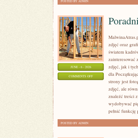
POSTED BY ADMIN
Poradni
MalwinaAtras.p
zdjęć oraz graf
światem kadrów
zainteresować 
zdjęć, jak i ty
JUNE - 6 - 2026
dla Początkują
ON
COMMENTS OFF
strony jest fot
PORADNIKI
zdjęć, ale równ
DLA
znaleźć treści 
POCZĄTKUJĄCYCH
wydobywać pię
pełnić funkcję 
POSTED BY ADMIN