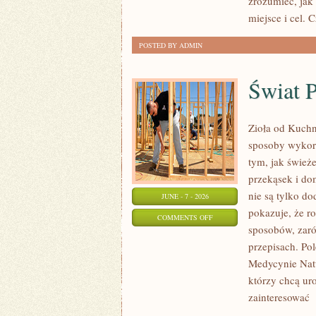
zrozumieć, jak
miejsce i cel. 
POSTED BY ADMIN
Świat 
Zioła od Kuchn
sposoby wykorz
tym, jak śwież
przekąsek i do
nie są tylko d
JUNE - 7 - 2026
pokazuje, że r
ON
COMMENTS OFF
sposobów, zaró
ŚWIAT
przepisach. Pol
PRZYPRAW
Medycynie Natu
którzy chcą ur
zainteresować
[