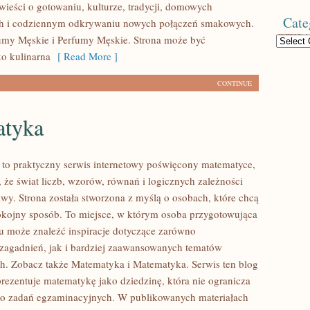
wieści o gotowaniu, kulturze, tradycji, domowych
Cate
h i codziennym odkrywaniu nowych połączeń smakowych.
umy Męskie i Perfumy Męskie. Strona może być
Categories
ko kulinarna
[ Read More ]
CONTINUE
tyka
to praktyczny serwis internetowy poświęcony matematyce,
 że świat liczb, wzorów, równań i logicznych zależności
wy. Strona została stworzona z myślą o osobach, które chcą
okojny sposób. To miejsce, w którym osoba przygotowująca
u może znaleźć inspiracje dotyczące zarówno
agadnień, jak i bardziej zaawansowanych tematów
. Zobacz także Matematyka i Matematyka. Serwis ten blog
rezentuje matematykę jako dziedzinę, która nie ogranicza
do zadań egzaminacyjnych. W publikowanych materiałach