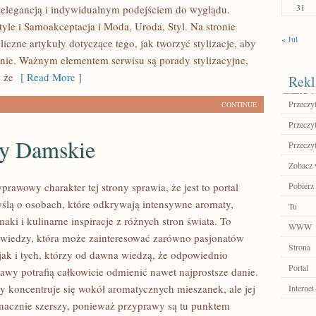
31
ą elegancją i indywidualnym podejściem do wyglądu.
tyle i Samoakceptacja i Moda, Uroda, Styl. Na stronie
« Jul
iczne artykuły dotyczące tego, jak tworzyć stylizacje, aby
nie. Ważnym elementem serwisu są porady stylizacyjne,
 że
[ Read More ]
Rekl
Przeczyt
CONTINUE
Przeczyt
y Damskie
Przeczyt
Zobacz w
prawowy charakter tej strony sprawia, że jest to portal
Pobierz 
ślą o osobach, które odkrywają intensywne aromaty,
Tu
aki i kulinarne inspiracje z różnych stron świata. To
WWW
 wiedzy, która może zainteresować zarówno pasjonatów
Strona
 jak i tych, którzy od dawna wiedzą, że odpowiednio
Portal
awy potrafią całkowicie odmienić nawet najprostsze danie.
y koncentruje się wokół aromatycznych mieszanek, ale jej
Internet
 znacznie szerszy, ponieważ przyprawy są tu punktem