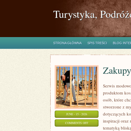
Turystyka, Podróż
STRONA GŁÓWNA
SPIS TREŚCI
BLOG INT
Zakupy
Serwis modowo
produktom kos
osób, które ch
stworzone z my
dotyczących ko
JUNE - 15 - 2026
inspiracji oraz
ON
COMMENTS OFF
tematyką blisk
ZAKUPY