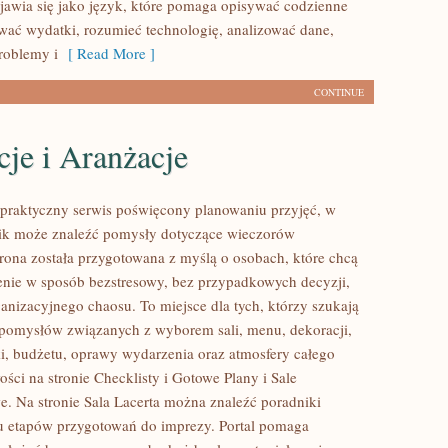
awia się jako język, które pomaga opisywać codzienne
ować wydatki, rozumieć technologię, analizować dane,
roblemy i
[ Read More ]
CONTINUE
je i Aranżacje
o praktyczny serwis poświęcony planowaniu przyjęć, w
nik może znaleźć pomysły dotyczące wieczorów
trona została przygotowana z myślą o osobach, które chcą
nie w sposób bezstresowy, bez przypadkowych decyzji,
ganizacyjnego chaosu. To miejsce dla tych, którzy szukają
pomysłów związanych z wyborem sali, menu, dekoracji,
ki, budżetu, oprawy wydarzenia oraz atmosfery całego
ści na stronie Checklisty i Gotowe Plany i Sale
e. Na stronie Sala Lacerta można znaleźć poradniki
u etapów przygotowań do imprezy. Portal pomaga