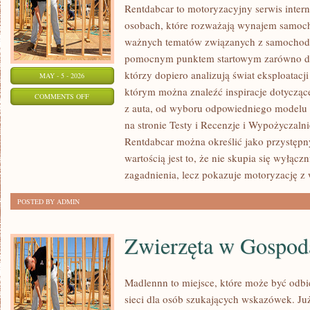
Rentdabcar to motoryzacyjny serwis inter
osobach, które rozważają wynajem samoch
ważnych tematów związanych z samochod
pomocnym punktem startowym zarówno dla 
którzy dopiero analizują świat eksploatac
MAY - 5 - 2026
którym można znaleźć inspiracje dotycząc
ON
COMMENTS OFF
z auta, od wyboru odpowiedniego modelu 
NOWOŚCI
na stronie Testy i Recenzje i Wypożyczalni
I
Rentdabcar można określić jako przystępny
PREMIERY
wartością jest to, że nie skupia się wyłąc
zagadnienia, lecz pokazuje motoryzację z 
POSTED BY ADMIN
Zwierzęta w Gospod
Madlennn to miejsce, które może być odb
sieci dla osób szukających wskazówek. J