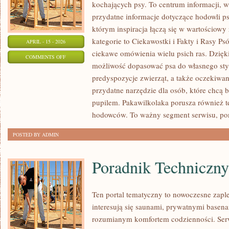
kochających psy. To centrum informacji, w
przydatne informacje dotyczące hodowli ps
którym inspiracja łączą się w wartościowy
kategorie to Ciekawostki i Fakty i Rasy P
APRIL - 15 - 2026
ciekawe omówienia wielu psich ras. Dzię
ON
COMMENTS OFF
możliwość dopasować psa do własnego sty
PSIE
predyspozycje zwierząt, a także oczekiwan
PODRÓŻE
przydatne narzędzie dla osób, które chcą 
I
pupilem. Pakawilkolaka porusza również t
AKTYWNOŚCI
hodowców. To ważny segment serwisu, po
POSTED BY ADMIN
Poradnik Techniczny
Ten portal tematyczny to nowoczesne zaple
interesują się saunami, prywatnymi base
rozumianym komfortem codzienności. Serw