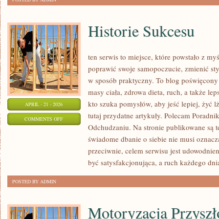
Historie Sukcesu
ten serwis to miejsce, które powstało z my
poprawić swoje samopoczucie, zmienić styl
w sposób praktyczny. To blog poświęcony
masy ciała, zdrowa dieta, ruch, a także le
kto szuka pomysłów, aby jeść lepiej, żyć lż
APRIL - 21 - 2026
tutaj przydatne artykuły. Polecam Poradnik
ON
COMMENTS OFF
Odchudzaniu. Na stronie publikowane są te
HISTORIE
świadome dbanie o siebie nie musi oznac
SUKCESU
przeciwnie, celem serwisu jest udowodnie
być satysfakcjonująca, a ruch każdego dni
POSTED BY ADMIN
Motoryzacja Przyszł