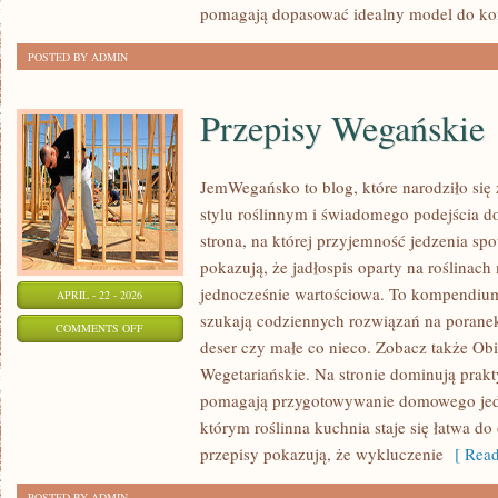
pomagają dopasować idealny model do ko
POSTED BY ADMIN
Przepisy Wegańskie
JemWegańsko to blog, które narodziło się
stylu roślinnym i świadomego podejścia d
strona, na której przyjemność jedzenia spo
pokazują, że jadłospis oparty na roślinac
jednocześnie wartościowa. To kompendium
APRIL - 22 - 2026
szukają codziennych rozwiązań na poranek
ON
COMMENTS OFF
deser czy małe co nieco. Zobacz także Obi
PRZEPISY
Wegetariańskie. Na stronie dominują prakt
WEGAŃSKIE
pomagają przygotowywanie domowego jedze
którym roślinna kuchnia staje się łatwa do 
przepisy pokazują, że wykluczenie
[ Read
POSTED BY ADMIN