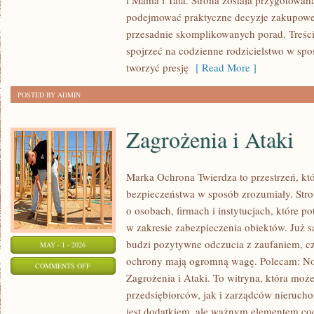
i Mama i Tata. Strona została przygotowan
EKO
podejmować praktyczne decyzje zakupowe i
I
przesadnie skomplikowanych porad. Treśc
NATURALNIE
spojrzeć na codzienne rodzicielstwo w spos
tworzyć presję
[ Read More ]
POSTED BY ADMIN
Zagrożenia i Ataki
Marka Ochrona Twierdza to przestrzeń, któ
bezpieczeństwa w sposób zrozumiały. Stro
o osobach, firmach i instytucjach, które p
w zakresie zabezpieczenia obiektów. Już
budzi pozytywne odczucia z zaufaniem, cz
MAY - 1 - 2026
ochrony mają ogromną wagę. Polecam: No
ON
COMMENTS OFF
Zagrożenia i Ataki. To witryna, która moż
ZAGROŻENIA
przedsiębiorców, jak i zarządców nierucho
I
jest dodatkiem, ale ważnym elementem c