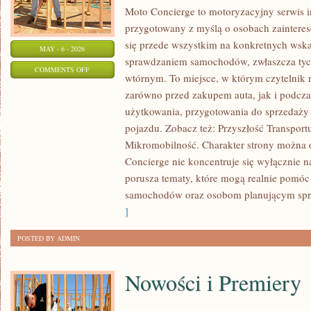
Moto Concierge to motoryzacyjny serwis i
przygotowany z myślą o osobach zainteres
się przede wszystkim na konkretnych ws
MAY - 6 - 2026
sprawdzaniem samochodów, zwłaszcza tyc
ON
COMMENTS OFF
wtórnym. To miejsce, w którym czytelnik
MOBILNOŚĆ
zarówno przed zakupem auta, jak i podcz
MIEJSKA
użytkowania, przygotowania do sprzedaży
I
pojazdu. Zobacz też: Przyszłość Transport
MIKROMOBILNOŚĆ
Mikromobilność. Charakter strony można o
Concierge nie koncentruje się wyłącznie n
porusza tematy, które mogą realnie pomóc
samochodów oraz osobom planującym spr
]
POSTED BY ADMIN
Nowości i Premiery