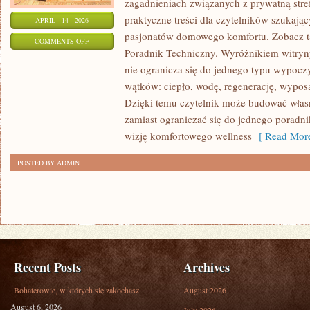
zagadnieniach związanych z prywatną stre
praktyczne treści dla czytelników szukając
APRIL - 14 - 2026
pasjonatów domowego komfortu. Zobacz ta
ON
COMMENTS OFF
Poradnik Techniczny. Wyróżnikiem witryny 
PORADNIK
nie ogranicza się do jednego typu wypocz
TECHNICZNY
wątków: ciepło, wodę, regenerację, wypos
Dzięki temu czytelnik może budować włas
zamiast ograniczać się do jednego poradni
wizję komfortowego wellness
[ Read More
POSTED BY ADMIN
Recent Posts
Archives
Bohaterowie, w których się zakochasz
August 2026
August 6, 2026