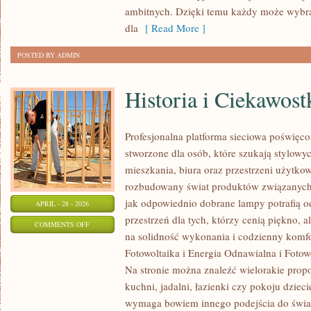
STYL
ambitnych. Dzięki temu każdy może wybr
ŻYCIA
dla
[ Read More ]
POSTED BY ADMIN
Historia i Ciekawost
Profesjonalna platforma sieciowa poświęco
stworzone dla osób, które szukają stylowyc
mieszkania, biura oraz przestrzeni użytko
rozbudowany świat produktów związanych 
jak odpowiednio dobrane lampy potrafią o
APRIL - 28 - 2026
przestrzeń dla tych, którzy cenią piękno, 
ON
COMMENTS OFF
na solidność wykonania i codzienny komf
HISTORIA
Fotowoltaika i Energia Odnawialna i Fotow
I
Na stronie można znaleźć wielorakie propo
CIEKAWOSTKI
kuchni, jadalni, łazienki czy pokoju dzie
wymaga bowiem innego podejścia do światł