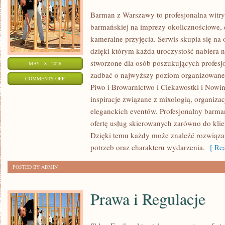
Barman z Warszawy to profesjonalna witr
barmańskiej na imprezy okolicznościowe, 
kameralne przyjęcia. Serwis skupia się na 
dzięki którym każda uroczystość nabiera 
stworzone dla osób poszukujących profesjo
MAY - 8 - 2026
zadbać o najwyższy poziom organizowane
ON
COMMENTS OFF
Piwo i Browarnictwo i Ciekawostki i Nowin
CIEKAWOSTKI
inspiracje związane z mixologią, organiza
I
eleganckich eventów. Profesjonalny barma
NOWINKI
ofertę usług skierowanych zarówno do klie
Dzięki temu każdy może znaleźć rozwiąz
potrzeb oraz charakteru wydarzenia.
[ Rea
POSTED BY ADMIN
Prawa i Regulacje