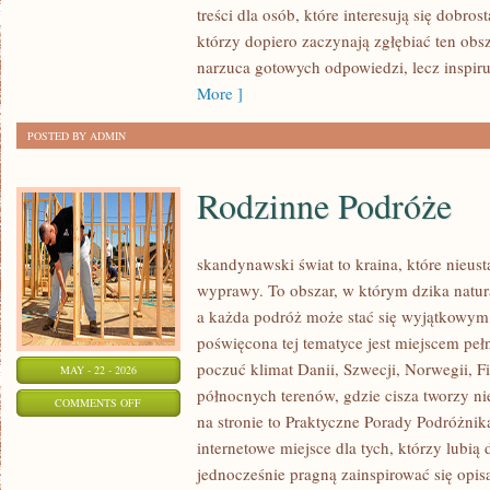
treści dla osób, które interesują się dobros
W
którzy dopiero zaczynają zgłębiać ten obs
PRAKTYCE
narzuca gotowych odpowiedzi, lecz inspir
More ]
POSTED BY ADMIN
Rodzinne Podróże
skandynawski świat to kraina, które nieus
wyprawy. To obszar, w którym dzika natur
a każda podróż może stać się wyjątkowym
poświęcona tej tematyce jest miejscem peł
poczuć klimat Danii, Szwecji, Norwegii, Fin
MAY - 22 - 2026
północnych terenów, gdzie cisza tworzy ni
ON
COMMENTS OFF
na stronie to Praktyczne Porady Podróżnika
RODZINNE
internetowe miejsce dla tych, którzy lubią
PODRÓŻE
jednocześnie pragną zainspirować się opis