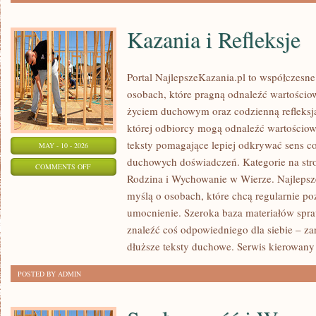
Kazania i Refleksje
Portal NajlepszeKazania.pl to współczesne
osobach, które pragną odnaleźć wartościow
życiem duchowym oraz codzienną refleksją
której odbiorcy mogą odnaleźć wartościow
teksty pomagające lepiej odkrywać sens c
MAY - 10 - 2026
duchowych doświadczeń. Kategorie na stron
ON
COMMENTS OFF
Rodzina i Wychowanie w Wierze. Najlepsze
KAZANIA
myślą o osobach, które chcą regularnie p
I
umocnienie. Szeroka baza materiałów spr
REFLEKSJE
znaleźć coś odpowiedniego dla siebie – zar
dłuższe teksty duchowe. Serwis kierowany 
POSTED BY ADMIN