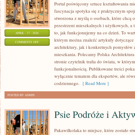
Portal poświęcony sztuce kształtowania mi
fascynacja spotyka się z praktycznym spoj
stworzona z myślą o osobach, które chcą o
przestrzeni mieszkalnych i użytkowych, a 
to, jak funkcjonujemy na co dzień. To war
APRIL - 17 - 2026
którym można znaleźć artykuły dotyczące
ON
COMMENTS OFF
architektury, jak i konkretnych pomysłów
POLSKA
mieszkania. Polecamy Polska Architektura 
ARCHITEKTURA
stronie czytelnik trafia do świata, w którym
funkcjonalnością. Publikowane treści pokazu
wyłącznie tematem dla ekspertów, ale równ
codziennego.
[ Read More ]
POSTED BY ADMIN
Psie Podróże i Akty
Pakawilkolaka to miejsce, które zostało s