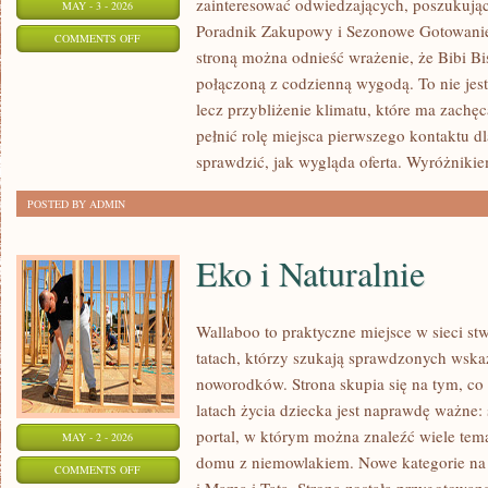
zainteresować odwiedzających, poszukując
MAY - 3 - 2026
Poradnik Zakupowy i Sezonowe Gotowanie.
ON
COMMENTS OFF
stroną można odnieść wrażenie, że Bibi Bis
TECHNIKI
połączoną z codzienną wygodą. To nie jest
PRZECHOWYWANIA
lecz przybliżenie klimatu, które ma zach
pełnić rolę miejsca pierwszego kontaktu d
sprawdzić, jak wygląda oferta. Wyróżniki
POSTED BY ADMIN
Eko i Naturalnie
Wallaboo to praktyczne miejsce w sieci s
tatach, którzy szukają sprawdzonych wsk
noworodków. Strona skupia się na tym, co
latach życia dziecka jest naprawdę ważne: 
portal, w którym można znaleźć wiele tem
MAY - 2 - 2026
domu z niemowlakiem. Nowe kategorie na s
ON
COMMENTS OFF