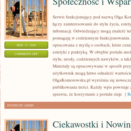
Społeczność i Wspar
Serwis funkcjonujący pod nazwą Olga Kom
łączy zainteresowanie do stylu życia, este
informacji. Odwiedzający mogą znaleźć tut
pomagają w codziennym funkcjonowaniu. S
opracowana z myślą o osobach, które cenią
MAY - 9 - 2026
estetyki z praktyką. W obrębie portalu mo
ON
COMMENTS OFF
stylu, urody, codziennych nawyków, a także
SPOŁECZNOŚĆ
Materiały są opracowywane w sposób przy
I
użytkownik mogą łatwo odnaleźć wartości
WSPARCIE
OlgaKomorowska.pl wyróżnia się nowocz
publikowania treści. Każdy wpis powstaje 
sprawia, że korzystanie z portalu staje
[ Re
POSTED BY ADMIN
Ciekawostki i Nowin