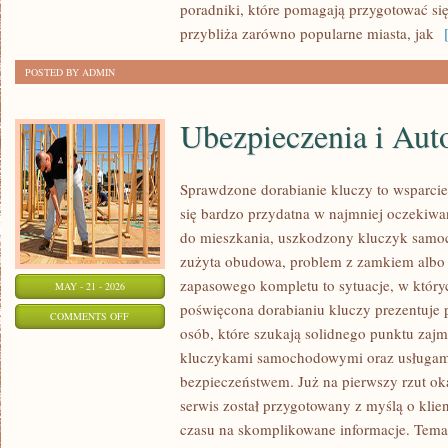
poradniki, które pomagają przygotować si
przybliża zarówno popularne miasta, jak
[
POSTED BY ADMIN
Ubezpieczenia i Aut
Sprawdzone dorabianie kluczy to wsparcie,
się bardzo przydatna w najmniej oczeki
do mieszkania, uszkodzony kluczyk samoch
zużyta obudowa, problem z zamkiem albo
zapasowego kompletu to sytuacje, w któryc
MAY - 21 - 2026
poświęcona dorabianiu kluczy prezentuje 
ON
COMMENTS OFF
osób, które szukają solidnego punktu zaj
UBEZPIECZENIA
kluczykami samochodowymi oraz usługam
I
bezpieczeństwem. Już na pierwszy rzut ok
AUTOCASCO
serwis został przygotowany z myślą o klien
czasu na skomplikowane informacje. Temat