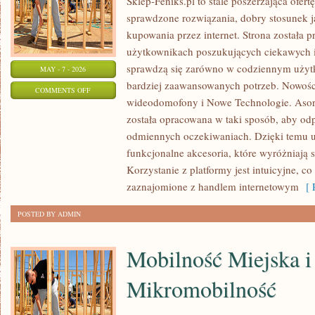
Sklep-Feniks.pl to stale poszerzająca ofert
sprawdzone rozwiązania, dobry stosunek j
kupowania przez internet. Strona została 
użytkownikach poszukujących ciekawych i
sprawdzą się zarówno w codziennym użytko
MAY - 7 - 2026
bardziej zaawansowanych potrzeb. Nowości
ON
COMMENTS OFF
wideodomofony i Nowe Technologie. Asort
PRAWA
została opracowana w taki sposób, aby od
I
odmiennych oczekiwaniach. Dzięki temu u
REGULACJE
funkcjonalne akcesoria, które wyróżniają 
Korzystanie z platformy jest intuicyjne, c
zaznajomione z handlem internetowym
[ R
POSTED BY ADMIN
Mobilność Miejska i
Mikromobilność