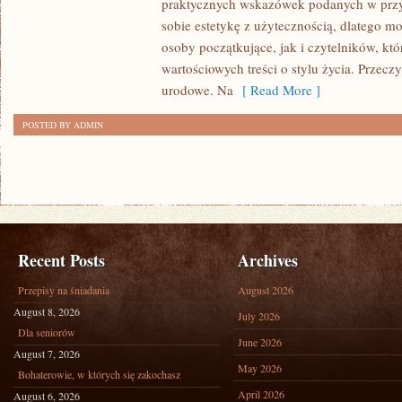
praktycznych wskazówek podanych w przy
STYL
sobie estetykę z użytecznością, dlatego 
ŻYCIA
osoby początkujące, jak i czytelników, kt
I
wartościowych treści o stylu życia. Przecz
INSPIRACJE
urodowe. Na
[ Read More ]
POSTED BY ADMIN
Recent Posts
Archives
Przepisy na śniadania
August 2026
August 8, 2026
July 2026
Dla seniorów
June 2026
August 7, 2026
May 2026
Bohaterowie, w których się zakochasz
April 2026
August 6, 2026