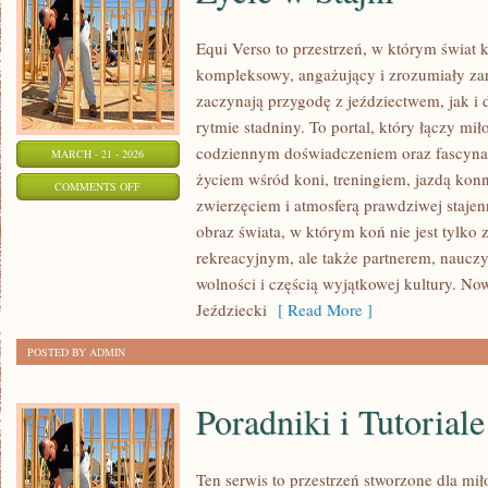
Equi Verso to przestrzeń, w którym świat 
kompleksowy, angażujący i zrozumiały zar
zaczynają przygodę z jeździectwem, jak i d
rytmie stadniny. To portal, który łączy mi
codziennym doświadczeniem oraz fascynac
MARCH - 21 - 2026
życiem wśród koni, treningiem, jazdą konn
ON
COMMENTS OFF
zwierzęciem i atmosferą prawdziwej stajen
ŻYCIE
obraz świata, w którym koń nie jest tylk
W
rekreacyjnym, ale także partnerem, naucz
STAJNI
wolności i częścią wyjątkowej kultury. Now
Jeździecki
[ Read More ]
POSTED BY ADMIN
Poradniki i Tutoriale
Ten serwis to przestrzeń stworzone dla miło