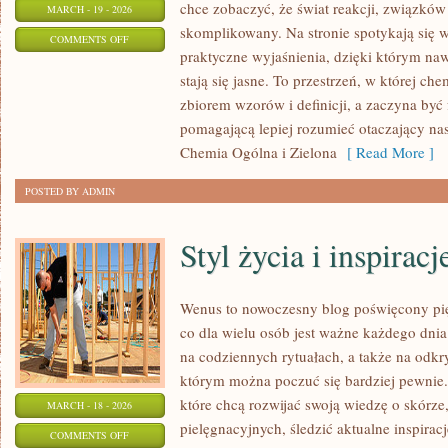
chce zobaczyć, że świat reakcji, związków
MARCH - 19 - 2026
skomplikowany. Na stronie spotykają się w
ON
COMMENTS OFF
praktyczne wyjaśnienia, dzięki którym naw
SPRZĘT
stają się jasne. To przestrzeń, w której ch
LABORATORYJNY
zbiorem wzorów i definicji, a zaczyna być
pomagającą lepiej rozumieć otaczający nas 
Chemia Ogólna i Zielona
[ Read More ]
POSTED BY ADMIN
Styl życia i inspiracj
Wenus to nowoczesny blog poświęcony pięk
co dla wielu osób jest ważne każdego dnia:
na codziennych rytuałach, a także na odk
którym można poczuć się bardziej pewnie.
które chcą rozwijać swoją wiedzę o skórz
MARCH - 18 - 2026
pielęgnacyjnych, śledzić aktualne inspiracj
ON
COMMENTS OFF