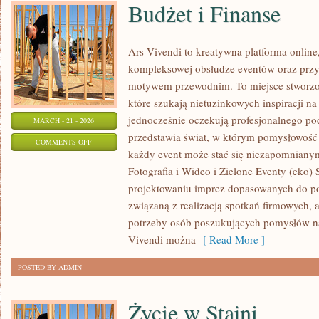
Budżet i Finanse
Ars Vivendi to kreatywna platforma online,
kompleksowej obsłudze eventów oraz prz
motywem przewodnim. To miejsce stworzone 
które szukają nietuzinkowych inspiracji n
jednocześnie oczekują profesjonalnego pode
MARCH - 21 - 2026
przedstawia świat, w którym pomysłowość 
ON
COMMENTS OFF
każdy event może stać się niezapomnian
BUDŻET
Fotografia i Wideo i Zielone Eventy (eko) 
I
projektowaniu imprez dopasowanych do potr
FINANSE
związaną z realizacją spotkań firmowych, 
potrzeby osób poszukujących pomysłów na
Vivendi można
[ Read More ]
POSTED BY ADMIN
Życie w Stajni