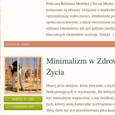
Polecam Reklama Mobilna i Social Media 
MEDIA
poruszane są obszary związane z marketi
MARKETING
optymalizacją widoczności, działaniami 
społecznościowymi, a także tworzeniem tre
reklama internetowa nie jest jedynie mod
kluczowych elementów rozwoju. Dzięki
[ 
POSTED BY ADMIN
Minimalizm w Zdro
Życia
Drarry.pl to miejsce, które powstało z myś
funkcjonujących w wyciszeniu, dla których
być naturalnym wsparciem, a nie źródłem p
MARCH - 25 - 2026
tych, którzy wolą kameralne rozwiązania z
ON
COMMENTS OFF
Tutaj dieta nie jest przedstawiana jako kar
MINIMALIZM