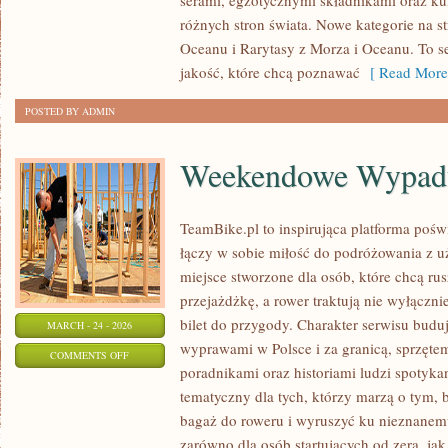
serami, egzotycznymi składnikami oraz kul
Z
różnych stron świata. Nowe kategorie na st
MORZA
Oceanu i Rarytasy z Morza i Oceanu. To s
I
jakość, które chcą poznawać
[ Read More
OCEANU
POSTED BY ADMIN
Weekendowe Wypad
TeamBike.pl to inspirująca platforma pośw
łączy w sobie miłość do podróżowania z
miejsce stworzone dla osób, które chcą rus
przejażdżkę, a rower traktują nie wyłącznie
bilet do przygody. Charakter serwisu budu
MARCH - 24 - 2026
wyprawami w Polsce i za granicą, sprzętem
ON
COMMENTS OFF
poradnikami oraz historiami ludzi spotyk
WEEKENDOWE
tematyczny dla tych, którzy marzą o tym, 
WYPADY
bagaż do roweru i wyruszyć ku nieznanemu
zarówno dla osób startujących od zera, ja