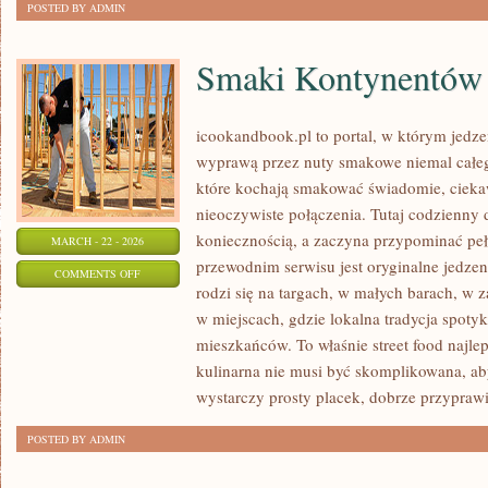
POSTED BY ADMIN
Smaki Kontynentów
icookandbook.pl to portal, w którym jedzeni
wyprawą przez nuty smakowe niemal całego
które kochają smakować świadomie, ciekaw
nieoczywiste połączenia. Tutaj codzienny 
koniecznością, a zaczyna przypominać p
MARCH - 22 - 2026
przewodnim serwisu jest oryginalne jedzeni
ON
COMMENTS OFF
rodzi się na targach, w małych barach, w z
SMAKI
w miejscach, gdzie lokalna tradycja spoty
KONTYNENTÓW
mieszkańców. To właśnie street food najlep
kulinarna nie musi być skomplikowana, a
wystarczy prosty placek, dobrze przypraw
POSTED BY ADMIN