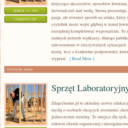
dotyczące akcesoriów, sposobów łowienia,
doświadczeń nad wodą. Strona prezentuje, 
MARCH - 19 - 2026
pasja, ale również sposób na relaks, który
ON
COMMENTS OFF
czytelnik może wejść głębiej w temat łowie
WĘDKARSTWO
rozsądniej kompletować wyposażenie. To
NOCNE
realnych potrzeb wędkarzy, dlatego publik
zakorzenione w rzeczywistych sytuacjach.
teorię, lecz o konkretne podpowiedzi, któr
wypraw.
[ Read More ]
POSTED BY ADMIN
Sprzęt Laboratoryjn
Zdajechemie.pl to aktualny serwis edukacy
myślą o osobach chcących zrozumieć chem
jednocześnie rzetelny. To miejsce dla tych,
zakresu chemii organicznej i nieorganiczne