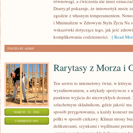
równowagi, a ćwiczenia nie musi oznaczać
W
Drarry.pl pokazuje, że introwertyk może z
ZDROWYM
zgodzie z własnym temperamentem. Nowośc
STYLU
i Minimalizm w Zdrowym Stylu Życia Na s
ŻYCIA
wskazówki dotyczące tego, jak jeść zdrow
komplikowania codzienności.
[ Read Mor
POSTED BY ADMIN
Rarytasy z Morza i 
Ten serwis to internetowy świat, w którym
wyrafinowaniem, a artykuły spożywcze z na
punktem wyjścia do niezwykłych doznań. 
szlachetnym składnikom, gdzie jakość ma 
sposób przygotowania, a każdy koneser m
MARCH - 24 - 2026
półki w sposób ciekawy. Klimat strony bu
ON
COMMENTS OFF
delikatesami, szynkami i wędlinami premi
RARYTASY