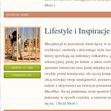
More ]
POSTED BY ADMIN
Lifestyle i Inspiracje
Micoplus.pl to przestrzeń, które łączy w s
szybkości, swobody i aktywnego stylu życi
której spotykają się miłośnicy rolkarstwa,
rekreacyjnej, jazdy po lodzie, a także oso
sportami zimowymi oraz jazdą miejską na d
MARCH - 23 - 2026
zwykły portal tematyczny, ale raczej kom
ON
COMMENTS OFF
chcą rozwijać swoje umiejętności, poznaw
LIFESTYLE
radość z aktywności na świeżym powietrzu. 
I
MicoPlus. Na tej platformie świat sportów
INSPIRACJE
pokazany w sposób czytelny, a zarazem an
się na
[ Read More ]