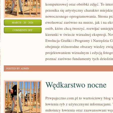
komputerowej oraz obróbki zdjęć. To inte
przenika się artystyczny charakter miejski
nowoczesnego oprogramowania. Strona prz
ewoluować zarówno na murze, jak i na ekra
MARCH - 20 - 2026
osób, które chcą tworzyć, rozwijać umieję
ON
COMMENTS OFF
kierunki w świecie wizualnej ekspresji. Now
PORADNIKI
Ewolucja Grafiki i Programy i Narzędzia Gr
I
obejmuje różnorodne obszary wiedzy związa
TUTORIALE
projektowaniem wizualnym i edycją fotogr
poznać zarówno fundamenty tych dziedzin,
POSTED BY ADMIN
Wędkarstwo nocne
Pzwpajeczno.com.pl to wartościowy blog w
łowienia ryb z użytecznymi informacjami.
miłośnicy łowienia oraz zaawansowani wę