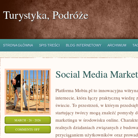
Turystyka, Podróże
STRONA GŁÓWNA
SPIS TREŚCI
BLOG INTERNETOWY
ARCHIWUM
TA
Social Media Market
Platforma Mobiu.pl to innowacyjna witryn
internecie, która łączy praktyczną wiedzę
świecie. To przestrzeń, w którym przedsięb
startujący twórcy mogą znaleźć pomysły 
marketingu w środowisku online. Charakter
MARCH - 26 - 2026
realnych działaniach związanych z budow
ON
COMMENTS OFF
przyciąganiem użytkowników oraz prowad
SOCIAL