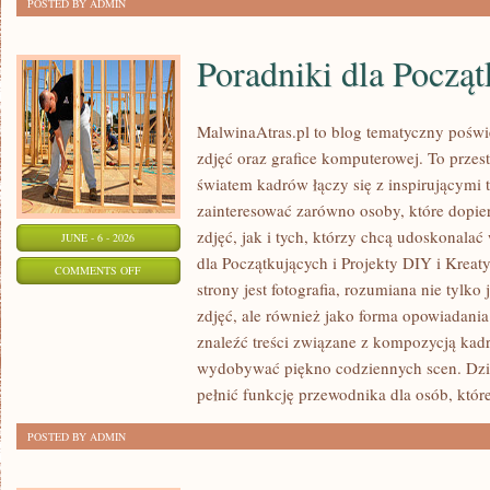
POSTED BY ADMIN
Poradniki dla Począ
MalwinaAtras.pl to blog tematyczny poświę
zdjęć oraz grafice komputerowej. To przest
światem kadrów łączy się z inspirującymi 
zainteresować zarówno osoby, które dopie
zdjęć, jak i tych, którzy chcą udoskonalać 
JUNE - 6 - 2026
dla Początkujących i Projekty DIY i Krea
ON
COMMENTS OFF
strony jest fotografia, rozumiana nie tyl
PORADNIKI
zdjęć, ale również jako forma opowiadania 
DLA
znaleźć treści związane z kompozycją kadru
POCZĄTKUJĄCYCH
wydobywać piękno codziennych scen. Dzi
pełnić funkcję przewodnika dla osób, któr
POSTED BY ADMIN