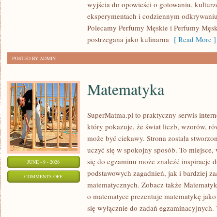
wyjścia do opowieści o gotowaniu, kulturz
eksperymentach i codziennym odkrywani
Polecamy Perfumy Męskie i Perfumy Męsk
postrzegana jako kulinarna
[ Read More ]
POSTED BY ADMIN
Matematyka
SuperMatma.pl to praktyczny serwis inte
który pokazuje, że świat liczb, wzorów, r
może być ciekawy. Strona została stworzon
uczyć się w spokojny sposób. To miejsce,
się do egzaminu może znaleźć inspiracje 
JUNE - 9 - 2026
podstawowych zagadnień, jak i bardziej 
ON
COMMENTS OFF
matematycznych. Zobacz także Matematyka
MATEMATYKA
o matematyce prezentuje matematykę jako 
się wyłącznie do zadań egzaminacyjnych.