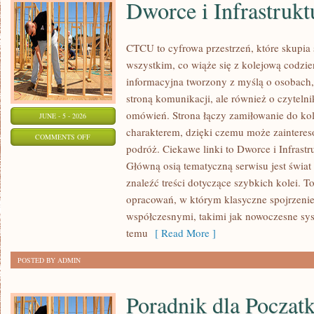
Dworce i Infrastrukt
CTCU to cyfrowa przestrzeń, które skupia 
wszystkim, co wiąże się z kolejową codzie
informacyjna tworzony z myślą o osobach, 
stroną komunikacji, ale również o czyteln
omówień. Strona łączy zamiłowanie do k
JUNE - 5 - 2026
charakterem, dzięki czemu może zaintere
ON
COMMENTS OFF
podróż. Ciekawe linki to Dworce i Infrastr
DWORCE
Główną osią tematyczną serwisu jest świa
I
znaleźć treści dotyczące szybkich kolei. T
INFRASTRUKTURA
opracowań, w którym klasyczne spojrzenie 
współczesnymi, takimi jak nowoczesne sy
temu
[ Read More ]
POSTED BY ADMIN
Poradnik dla Począt