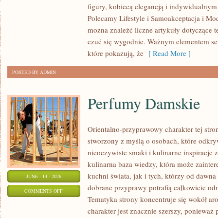
figury, kobiecą elegancją i indywidualny
PLUS
Polecamy Lifestyle i Samoakceptacja i Mod
SIZE
można znaleźć liczne artykuły dotyczące te
czuć się wygodnie. Ważnym elementem serw
które pokazują, że
[ Read More ]
POSTED BY ADMIN
Perfumy Damskie
Orientalno-przyprawowy charakter tej strony
stworzony z myślą o osobach, które odkry
nieoczywiste smaki i kulinarne inspiracje 
kulinarna baza wiedzy, która może zainte
kuchni świata, jak i tych, którzy od dawn
JUNE - 14 - 2026
dobrane przyprawy potrafią całkowicie odm
ON
COMMENTS OFF
Tematyka strony koncentruje się wokół ar
PERFUMY
charakter jest znacznie szerszy, ponieważ
DAMSKIE