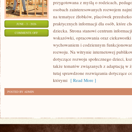
przygotowana z myślą o rodzicach, pedago
osobach zainteresowanych rozwojem najmło
na tematyce żłobków, placówek przedszkol
praktycznych informacji dla osób, które c
JUNE - 3 - 2026
dziecka. Strona stanowi centrum informacj
ON
COMMENTS OFF
wskazówki, opracowania oraz ciekawostki 
PORADNIK
wychowaniem i codziennym funkcjonowani
RODZICA
rozwoju. Na witrynie internetowej publiko
dotyczące rozwoju społecznego dzieci, ksz
także tematów związanych z adaptacją w ż
tutaj sprawdzone rozwiązania dotyczące 
którymi
[ Read More ]
POSTED BY ADMIN