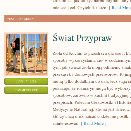
zrozumieć, jak ułożyć harmonogram, aby 
miejsce i cel. Czytelnik może
[ Read More
POSTED BY ADMIN
Świat Przypraw
Zioła od Kuchni to przestrzeń dla osób, k
sposoby wykorzystania ziół w codziennym 
tym, jak świeże zioła mogą odmienić smak
przekąsek i domowych przetworów. To insp
nie są tylko dodatkiem do dań, lecz stają
JUNE - 7 - 2026
pokazuje, że rozmaryn mogą być wykorzys
ON
COMMENTS OFF
sposobów, zarówno w kuchni tradycyjnej, 
ŚWIAT
przepisach. Polecam Ciekawostki i Historia
PRZYPRAW
Medycynie Naturalnej. Strona jest skiero
którzy chcą urozmaicać codzienne posiłki
zainteresować
[ Read More ]