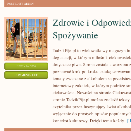
POSTED BY ADMIN
Zdrowie i Odpowied
Spożywanie
TadzikPije.pl to wielowątkowy magazyn in
degustacji, w którym miłośnik ciekawostek
dotyczące piwa. Strona została stworzona 
JUNE - 6 - 2026
poznawać krok po kroku sztukę serwowania
ON
COMMENTS OFF
tematy związane z alkoholem są przedsta
ZDROWIE
internetowy zakątek, w którym podróże sm
I
ciekawością. Nowości na stronie Ciekawost
ODPOWIEDZIALNE
stronie TadzikPije.pl można znaleźć tekst
SPOŻYWANIE
czytelnika przez fascynujący świat alkoholi
wyłącznie do prostych opisów popularnych
kontekst kulturowy. Dzięki temu każdy
[ R