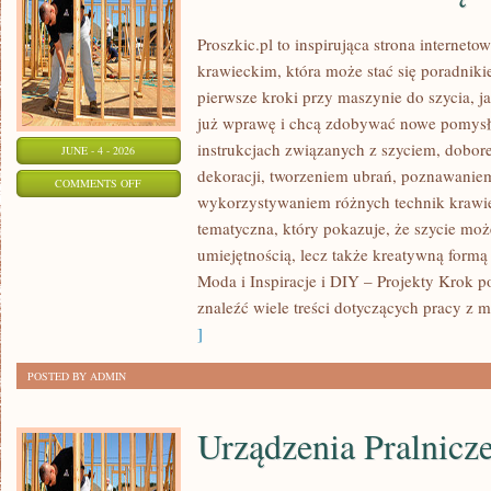
Proszkic.pl to inspirująca strona internet
krawieckim, która może stać się poradniki
pierwsze kroki przy maszynie do szycia, ja
już wprawę i chcą zdobywać nowe pomysły
instrukcjach związanych z szyciem, dob
JUNE - 4 - 2026
dekoracji, tworzeniem ubrań, poznawaniem
ON
COMMENTS OFF
wykorzystywaniem różnych technik krawie
PORADNIK
tematyczna, który pokazuje, że szycie moż
DLA
umiejętnością, lecz także kreatywną formą
POCZĄTKUJĄCYCH
Moda i Inspiracje i DIY – Projekty Krok 
znaleźć wiele treści dotyczących pracy z m
]
POSTED BY ADMIN
Urządzenia Pralnicz