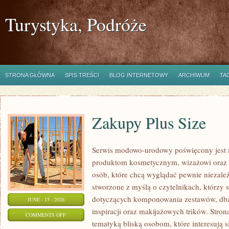
Turystyka, Podróże
STRONA GŁÓWNA
SPIS TREŚCI
BLOG INTERNETOWY
ARCHIWUM
TA
Zakupy Plus Size
Serwis modowo-urodowy poświęcony jest 
produktom kosmetycznym, wizażowi oraz
osób, które chcą wyglądać pewnie niezależ
stworzone z myślą o czytelnikach, którzy 
dotyczących komponowania zestawów, dban
JUNE - 15 - 2026
inspiracji oraz makijażowych trików. Stron
ON
COMMENTS OFF
tematyką bliską osobom, które interesują 
ZAKUPY