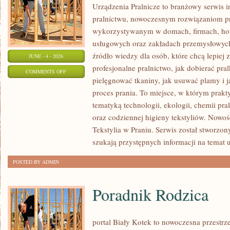
Urządzenia Pralnicze to branżowy serwis 
pralnictwu, nowoczesnym rozwiązaniom pr
wykorzystywanym w domach, firmach, hote
usługowych oraz zakładach przemysłowyc
źródło wiedzy dla osób, które chcą lepiej 
JUNE - 4 - 2026
profesjonalne pralnictwo, jak dobierać pral
ON
COMMENTS OFF
pielęgnować tkaniny, jak usuwać plamy i
URZĄDZENIA
proces prania. To miejsce, w którym prakt
PRALNICZE
tematyką technologii, ekologii, chemii pra
oraz codziennej higieny tekstyliów. Nowo
Tekstylia w Praniu. Serwis został stworzon
szukają przystępnych informacji na temat 
POSTED BY ADMIN
Poradnik Rodzica
portal Biały Kotek to nowoczesna przestrze