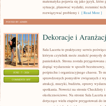
matematyka pojawia się jako język, któr
sytuacje, planować wydatki, rozumieć tech
rozwiązywać problemy i
[ Read More ]
POSTED BY ADMIN
Dekoracje i Aranżac
Sala Lacerta to praktyczny serwis poświę
którym czytelnik może znaleźć pomysły d
panieńskich. Strona została przygotowana 
dopiąć wydarzenie w sposób bezstresowy,
pośpiechu i organizacyjnego chaosu. To mi
JUNE - 7 - 2026
sprawdzonych pomysłów związanych z wyb
ON
COMMENTS OFF
atrakcji, muzyki, budżetu, oprawy wydarze
DEKORACJE
spotkania. Nowości na stronie Checklisty i
I
okolicznościowe. Na stronie Sala Lacerta 
ARANŻACJE
dotyczące wielu etapów przygotowań do i