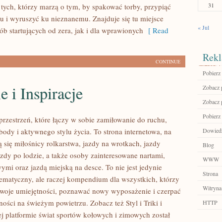
31
 tych, którzy marzą o tym, by spakować torby, przypiąć
u i wyruszyć ku nieznanemu. Znajduje się tu miejsce
« Jul
ób startujących od zera, jak i dla wprawionych
[ Read
Rekl
CONTINUE
Pobierz 
e i Inspiracje
Zobacz 
Zobacz 
Pobierz
przestrzeń, które łączy w sobie zamiłowanie do ruchu,
body i aktywnego stylu życia. To strona internetowa, na
Dowiedz 
ą się miłośnicy rolkarstwa, jazdy na wrotkach, jazdy
Blog
azdy po lodzie, a także osoby zainteresowane nartami,
WWW
ymi oraz jazdą miejską na desce. To nie jest jedynie
Strona
tematyczny, ale raczej kompendium dla wszystkich, którzy
Witryna
swoje umiejętności, poznawać nowy wyposażenie i czerpać
ości na świeżym powietrzu. Zobacz też Styl i Triki i
HTTP
ej platformie świat sportów kołowych i zimowych został