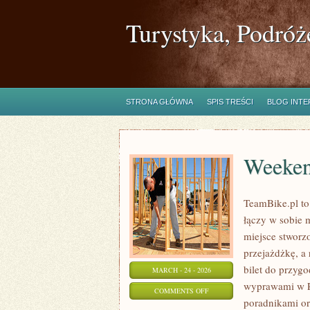
Turystyka, Podróż
STRONA GŁÓWNA
SPIS TREŚCI
BLOG INT
Weeke
TeamBike.pl to
łączy w sobie
miejsce stworzo
przejażdżkę, a 
bilet do przygo
MARCH - 24 - 2026
wyprawami w Po
ON
COMMENTS OFF
poradnikami or
WEEKENDOWE