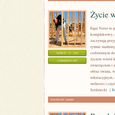
Życie w
Equi Verso to 
kompleksowy, a
zaczynają przyg
rytmie stadniny
codziennym doś
MARCH - 21 - 2026
życiem wśród k
ON
COMMENTS OFF
zwierzęciem i 
ŻYCIE
obraz świata, 
W
rekreacyjnym, 
STAJNI
wolności i częś
Jeździecki
[ Re
POSTED BY ADMIN