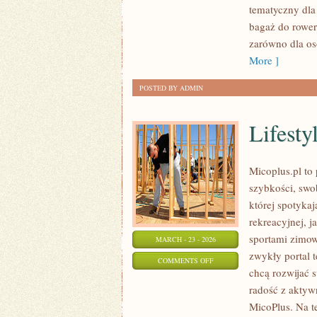
tematyczny dla
WYPADY
bagaż do rower
zarówno dla os
More ]
POSTED BY ADMIN
Lifestyl
Micoplus.pl to 
szybkości, swo
której spotykaj
rekreacyjnej, j
sportami zimow
MARCH - 23 - 2026
zwykły portal 
ON
COMMENTS OFF
chcą rozwijać 
LIFESTYLE
radość z aktywn
I
MicoPlus. Na t
INSPIRACJE