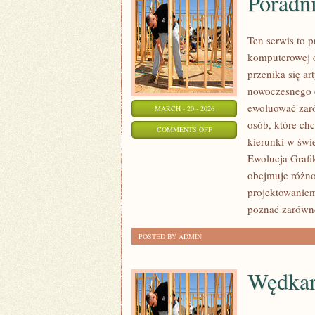
Poradni
Ten serwis to p
komputerowej o
przenika się ar
nowoczesnego 
ewoluować zaró
MARCH - 20 - 2026
osób, które ch
ON
COMMENTS OFF
kierunki w świe
PORADNIKI
Ewolucja Grafik
I
obejmuje różno
TUTORIALE
projektowaniem
poznać zarówno
POSTED BY ADMIN
Wędkar