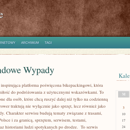
e
ERNETOWY
ARCHIWUM
TAGI
ndowe Wypady
Kale
 inspirująca platforma poświęcona bikepackingowi, która
 miłość do podróżowania z użytecznymi wskazówkami. To
M
ne dla osób, które chcą ruszyć dalej niż tylko na codzienną
rower traktują nie wyłącznie jako sprzęt, lecz również jako
3
dy. Charakter serwisu budują tematy związane z trasami,
10
lsce i za granicą, sprzętem, serwisem, testami,
17
az historiami ludzi spotykanych po drodze. To serwis
24