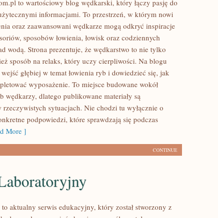
m.pl to wartościowy blog wędkarski, który łączy pasję do
 użytecznymi informacjami. To przestrzeń, w którym nowi
enia oraz zaawansowani wędkarze mogą odkryć inspiracje
soriów, sposobów łowienia, łowisk oraz codziennych
d wodą. Strona prezentuje, że wędkarstwo to nie tylko
ież sposób na relaks, który uczy cierpliwości. Na blogu
wejść głębiej w temat łowienia ryb i dowiedzieć się, jak
mpletować wyposażenie. To miejsce budowane wokół
eb wędkarzy, dlatego publikowane materiały są
 rzeczywistych sytuacjach. Nie chodzi tu wyłącznie o
konkretne podpowiedzi, które sprawdzają się podczas
d More ]
CONTINUE
Laboratoryjny
 to aktualny serwis edukacyjny, który został stworzony z