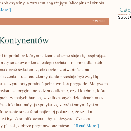
sób czytelny, a zarazem angażujący. Micoplus.pl skupia
Cate
ore ]
Categories
CONTINUE
Kontynentów
 to portal, w którym jedzenie uliczne staje się inspirującą
nuty smakowe niemal całego świata. To strona dla osób,
smakować świadomie, ciekawie i z otwartością na
ołączenia. Tutaj codzienny danie przestaje być zwykłą
, a zaczyna przypominać pełną wrażeń przygodę. Motywem
isu jest oryginalne jedzenie uliczne, czyli kuchnia, która
rgach, w małych barach, w zatłoczonych dzielnicach miast i
dzie lokalna tradycja spotyka się z codziennym życiem
 właśnie street food najlepiej pokazuje, że sztuka
musi być skomplikowana, aby zachwycać. Czasem
ty placek, dobrze przyprawione mięso,
[ Read More ]