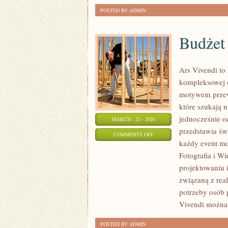
POSTED BY ADMIN
Budżet 
Ars Vivendi to 
kompleksowej 
motywem przewo
które szukają 
jednocześnie oc
MARCH - 21 - 2026
przedstawia św
ON
COMMENTS OFF
każdy event m
BUDŻET
Fotografia i Wi
I
projektowaniu 
FINANSE
związaną z rea
potrzeby osób 
Vivendi można
POSTED BY ADMIN