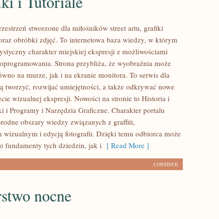
ki i Tutoriale
rzestrzeń stworzone dla miłośników street artu, grafiki
raz obróbki zdjęć. To internetowa baza wiedzy, w którym
tystyczny charakter miejskiej ekspresji z możliwościami
oprogramowania. Strona przybliża, że wyobraźnia może
wno na murze, jak i na ekranie monitora. To serwis dla
cą tworzyć, rozwijać umiejętności, a także odkrywać nowe
cie wizualnej ekspresji. Nowości na stronie to Historia i
i i Programy i Narzędzia Graficzne. Charakter portalu
rodne obszary wiedzy związanych z graffiti,
 wizualnym i edycją fotografii. Dzięki temu odbiorca może
 fundamenty tych dziedzin, jak i
[ Read More ]
CONTINUE
stwo nocne