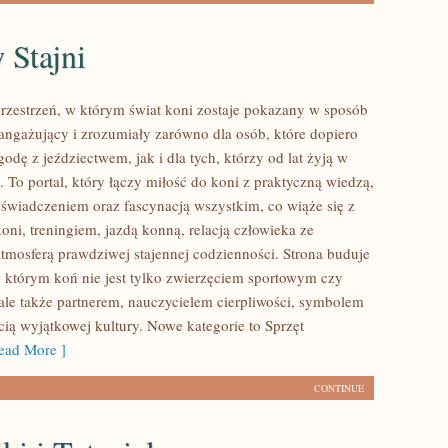
 Stajni
przestrzeń, w którym świat koni zostaje pokazany w sposób
ngażujący i zrozumiały zarówno dla osób, które dopiero
odę z jeździectwem, jak i dla tych, którzy od lat żyją w
. To portal, który łączy miłość do koni z praktyczną wiedzą,
wiadczeniem oraz fascynacją wszystkim, co wiąże się z
oni, treningiem, jazdą konną, relacją człowieka ze
atmosferą prawdziwej stajennej codzienności. Strona buduje
w którym koń nie jest tylko zwierzęciem sportowym czy
ale także partnerem, nauczycielem cierpliwości, symbolem
cią wyjątkowej kultury. Nowe kategorie to Sprzęt
ad More ]
CONTINUE