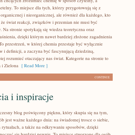
h chcących zrozumieć chemię w sposób czytelny, a
etelny. To miejsce dla tych, którzy przygotowują się z
organicznej i nieorganicznej, ale również dla każdego, kto
 że świat reakcji, związków i przemian nie musi być
 Na stronie spotykają się wiedza teoretyczna oraz
aśnienia, dzięki którym nawet bardziej złożone zagadnienia
. To przestrzeń, w której chemia przestaje być wyłącznie
i definicji, a zaczyna być fascynującą dziedziną,
ej rozumieć otaczający nas świat. Kategorie na stronie to
i Zielona
[ Read More ]
CONTINUE
ia i inspiracje
zesny blog poświęcony pięknu, który skupia się na tym,
ób jest ważne każdego dnia: na świadomej trosce o siebie,
 rytuałach, a także na odkrywaniu sposobów, dzięki
oczuć się bardziej pewnie. To miejsce stworzone dla osób,