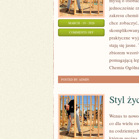
myślą o osobac
jednocześnie rz
zakresu chemii 
chce zobaczyć,
MARCH - 19 - 2026
skomplikowany.
ON
COMMENTS OFF
praktyczne wyj
SPRZĘT
stają się jasne
LABORATORYJNY
zbiorem wzorów 
pomagającą lepi
Chemia Ogólna 
POSTED BY ADMIN
Styl życ
Wenus to nowoc
co dla wielu os
na codziennych
którym można p