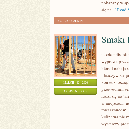
pokazany w spo
się na
[ Read M
POSTED BY ADMIN
Smaki 
icookandbook.pl
wyprawą przez 
które kochają 
nieoczywiste p
koniecznością
MARCH - 22 - 2026
przewodnim serw
ON
COMMENTS OFF
rodzi się na ta
SMAKI
w miejscach, g
KONTYNENTÓW
mieszkańców. To
kulinarna nie 
wystarczy pros