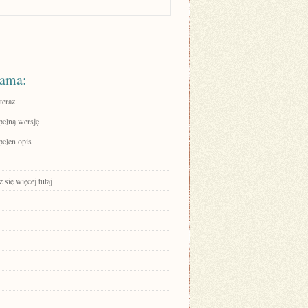
ama:
teraz
pełną wersję
pełen opis
się więcej tutaj