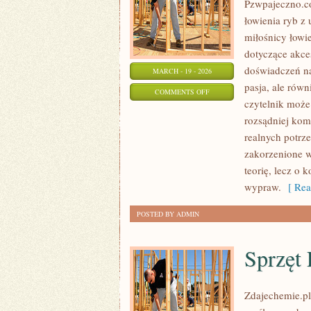
Pzwpajeczno.co
łowienia ryb z
miłośnicy łowi
dotyczące akce
doświadczeń na
MARCH - 19 - 2026
pasja, ale równ
ON
COMMENTS OFF
czytelnik może 
WĘDKARSTWO
rozsądniej ko
NOCNE
realnych potrz
zakorzenione w
teorię, lecz o 
wypraw.
[ Rea
POSTED BY ADMIN
Sprzęt 
Zdajechemie.pl