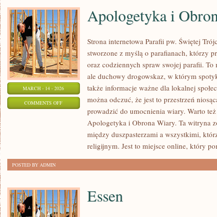
Apologetyka i Obro
Strona internetowa Parafii pw. Świętej Tró
stworzone z myślą o parafianach, którzy p
oraz codziennych spraw swojej parafii. To 
ale duchowy drogowskaz, w którym spotyka
także informacje ważne dla lokalnej społe
MARCH - 14 - 2026
można odczuć, że jest to przestrzeń niosą
ON
COMMENTS OFF
prowadzić do umocnienia wiary. Warto też 
APOLOGETYKA
Apologetyka i Obrona Wiary. Ta witryna z
I
między duszpasterzami a wszystkimi, któr
OBRONA
religijnym. Jest to miejsce online, który p
WIARY
POSTED BY ADMIN
Essen