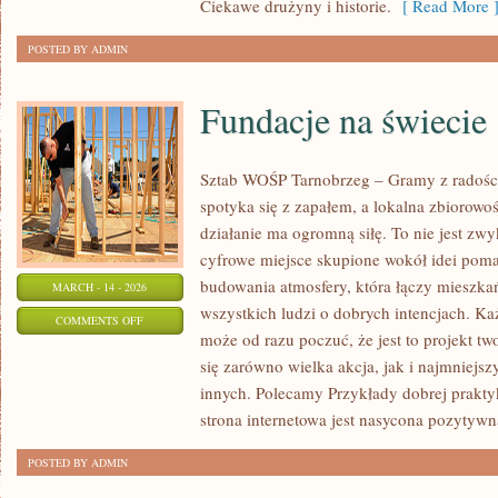
Ciekawe drużyny i historie.
[ Read More 
POSTED BY ADMIN
Fundacje na świecie
Sztab WOŚP Tarnobrzeg – Gramy z radości
spotyka się z zapałem, a lokalna zbiorowo
działanie ma ogromną siłę. To nie jest zwy
cyfrowe miejsce skupione wokół idei poma
budowania atmosfery, która łączy mieszk
MARCH - 14 - 2026
wszystkich ludzi o dobrych intencjach. Każd
ON
COMMENTS OFF
może od razu poczuć, że jest to projekt t
FUNDACJE
się zarówno wielka akcja, jak i najmniejsz
NA
innych. Polecamy Przykłady dobrej praktyk
ŚWIECIE
strona internetowa jest nasycona pozytywn
POSTED BY ADMIN