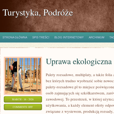
Turystyka, Podróże
STRONA GŁÓWNA
SPIS TREŚCI
BLOG INTERNETOWY
ARCHIWUM
TA
Uprawa ekologiczna
Palety rozsadowe, multiplaty, a także foli
bez których trudno wyobrazić sobie nowoc
palety-rozsadowe.pl to miejsce poświęco
osób zajmujących się szkółkarstwem, zaró
zawodowej. To przestrzeń, w której użyte
MARCH - 16 - 2026
użytkowania, a każdy element oferty odpo
ON
COMMENTS OFF
związane z wysiewem, produkcją rozsady
UPRAWA