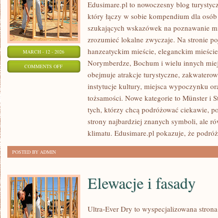
Edusimare.pl to nowoczesny blog turyst
który łączy w sobie kompendium dla osób
szukających wskazówek na poznawanie mias
zrozumieć lokalne zwyczaje. Na stronie poja
hanzeatyckim mieście, eleganckim mieści
MARCH - 12 - 2026
Norymberdze, Bochum i wielu innych mie
ON
COMMENTS OFF
obejmuje atrakcje turystyczne, zakwatero
ESSEN
instytucje kultury, miejsca wypoczynku or
tożsamości. Nowe kategorie to Münster i St
tych, którzy chcą podróżować ciekawie, 
strony najbardziej znanych symboli, ale r
klimatu. Edusimare.pl pokazuje, że podróż
POSTED BY ADMIN
Elewacje i fasady
Ultra-Ever Dry to wyspecjalizowana strona,