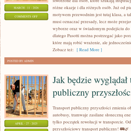
stworzone dla osób, które szukają inspirac
różne okazje i dla różnych osób. Już od p
MARCH - 11 - 2026
motywem przewodnim jest tutaj klasa, a tak
ON
COMMENTS OFF
musi oznaczać przesady, lecz może przeja
PREZENTY
wyborze oraz w świadomym podejściu do 
BIZNESOWE
dlatego Pasotti można postrzegać jako por
które mają robić wrażenie, ale jednocześ
Zobacz też:
[ Read More ]
POSTED BY ADMIN
Jak będzie wyglądał 
publiczny przyszłośc
Transport publiczny przyszłości zmienia ob
autobusy, tramwaje zasilane słoneczną ener
tylko początek rewolucji w transporcie. Od
APRIL - 27 - 2025
przyszłościowy transport publiczny! 🚃🌿