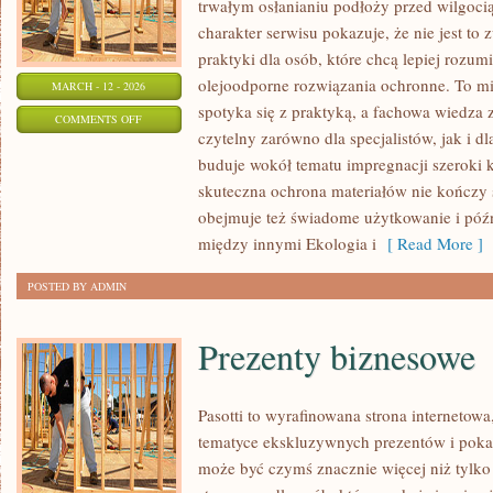
trwałym osłanianiu podłoży przed wilgoci
charakter serwisu pokazuje, że nie jest t
praktyki dla osób, które chcą lepiej rozum
olejoodporne rozwiązania ochronne. To mie
MARCH - 12 - 2026
spotyka się z praktyką, a fachowa wiedza
ON
COMMENTS OFF
czytelny zarówno dla specjalistów, jak i d
ELEWACJE
buduje wokół tematu impregnacji szeroki k
I
skuteczna ochrona materiałów nie kończy 
FASADY
obejmuje też świadome użytkowanie i póź
między innymi Ekologia i
[ Read More ]
POSTED BY ADMIN
Prezenty biznesowe
Pasotti to wyrafinowana strona internetowa
tematyce ekskluzywnych prezentów i pokaz
może być czymś znacznie więcej niż tylko