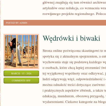
głównej znajdują się tam również archiwum,
artykułów oraz redakcja, co wzmacnia wra
rozwijanego projektu regionalnego. Polec
POSTED BY ADMIN
Wędrówki i biwaki
Strona online poświęcona skautingowi to m
spotyka się z aktualnym spojrzeniem, a en
wychowania staje się podstawą każdego wp
o osobach, które chcą lepiej zrozumieć św
tej wyjątkowej wspólnoty oraz odkrywać, 
MARCH - 15 - 2026
ludzi odgrywają więź, odpowiedzialność i 
ON
COMMENTS OFF
można odnaleźć treści dotyczące zarówno 
WĘDRÓWKI
i praktycznych aspektów zbiórek, a także 
I
edukacją, mundurem, obozową przygodą,
BIWAKI
wydarzeniami. Ciekawe kategorie na blogu 