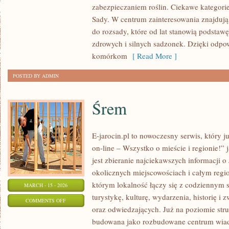
zabezpieczaniem roślin. Ciekawe kategori
EKOLOGICZNA
Sady. W centrum zainteresowania znajdują
do rozsady, które od lat stanowią podsta
zdrowych i silnych sadzonek. Dzięki odp
komórkom
[ Read More ]
POSTED BY ADMIN
Śrem
E-jarocin.pl to nowoczesny serwis, który 
on-line – Wszystko o mieście i regionie!” 
jest zbieranie najciekawszych informacji o 
okolicznych miejscowościach i całym regio
którym lokalność łączy się z codziennym s
MARCH - 15 - 2026
turystykę, kulturę, wydarzenia, historię 
ON
COMMENTS OFF
oraz odwiedzających. Już na poziomie struk
ŚREM
budowana jako rozbudowane centrum wiad