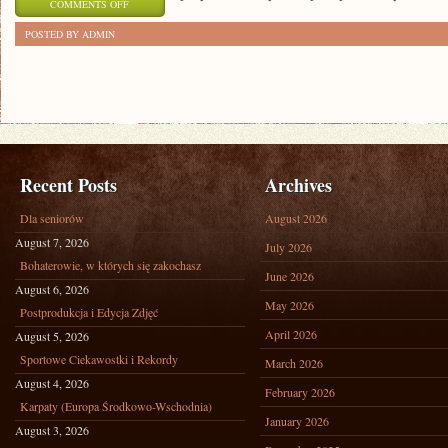
ON
COMMENTS OFF
JAK
POSTED BY ADMIN
BĘDZIE
WYGLĄDAŁ
TRANSPORT
PUBLICZNY
PRZYSZŁOŚCI?
Recent Posts
Archives
Dla seniorów
August 2026
August 7, 2026
July 2026
Bohaterowie, w których się zakochasz
June 2026
August 6, 2026
May 2026
Postprodukcja i Edycja Zdjęć
April 2026
August 5, 2026
Sportowe Ciekawostki i Rekordy
March 2026
August 4, 2026
February 2026
Karpaty (Europa Środkowo-Wschodnia)
January 2026
August 3, 2026