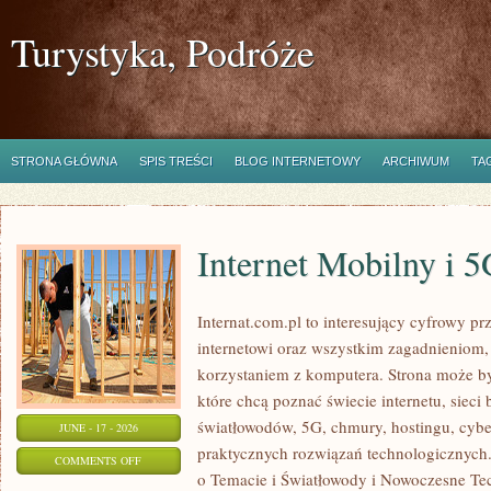
Turystyka, Podróże
STRONA GŁÓWNA
SPIS TREŚCI
BLOG INTERNETOWY
ARCHIWUM
TA
Internet Mobilny i 
Internat.com.pl to interesujący cyfrowy 
internetowi oraz wszystkim zagadnieniom,
korzystaniem z komputera. Strona może b
które chcą poznać świecie internetu, siec
światłowodów, 5G, chmury, hostingu, cyb
JUNE - 17 - 2026
praktycznych rozwiązań technologicznych.
ON
COMMENTS OFF
o Temacie i Światłowody i Nowoczesne Tec
INTERNET