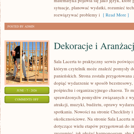
matematyka pojawia się jako język, któr
sytuacje, planować wydatki, rozumieć tech
rozwiązywać problemy i
[ Read More ]
POSTED BY ADMIN
Dekoracje i Aranżac
Sala Lacerta to praktyczny serwis poświę
którym czytelnik może znaleźć pomysły d
panieńskich. Strona została przygotowana 
dopiąć wydarzenie w sposób bezstresowy,
pośpiechu i organizacyjnego chaosu. To mi
JUNE - 7 - 2026
sprawdzonych pomysłów związanych z wyb
ON
COMMENTS OFF
atrakcji, muzyki, budżetu, oprawy wydarze
DEKORACJE
spotkania. Nowości na stronie Checklisty i
I
okolicznościowe. Na stronie Sala Lacerta 
ARANŻACJE
dotyczące wielu etapów przygotowań do i
zrozumieć, jak ułożyć harmonogram, aby 