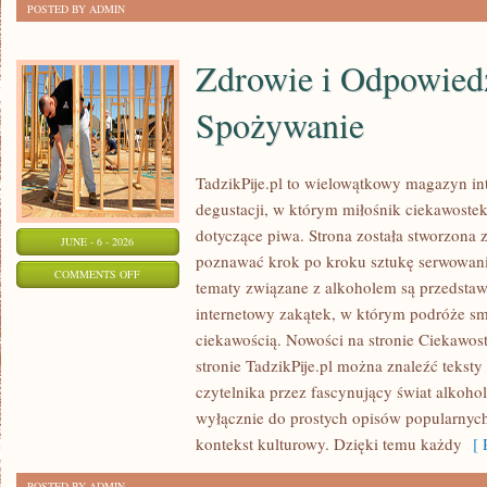
POSTED BY ADMIN
Zdrowie i Odpowied
Spożywanie
TadzikPije.pl to wielowątkowy magazyn in
degustacji, w którym miłośnik ciekawostek
dotyczące piwa. Strona została stworzona 
JUNE - 6 - 2026
poznawać krok po kroku sztukę serwowania
ON
COMMENTS OFF
tematy związane z alkoholem są przedsta
ZDROWIE
internetowy zakątek, w którym podróże sm
I
ciekawością. Nowości na stronie Ciekawost
ODPOWIEDZIALNE
stronie TadzikPije.pl można znaleźć tekst
SPOŻYWANIE
czytelnika przez fascynujący świat alkoholi
wyłącznie do prostych opisów popularnych
kontekst kulturowy. Dzięki temu każdy
[ R
POSTED BY ADMIN