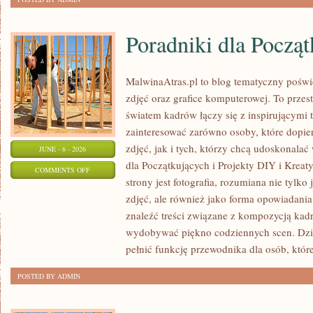
Poradniki dla Począ
MalwinaAtras.pl to blog tematyczny poświę
zdjęć oraz grafice komputerowej. To przest
światem kadrów łączy się z inspirującymi 
zainteresować zarówno osoby, które dopie
zdjęć, jak i tych, którzy chcą udoskonalać 
JUNE - 6 - 2026
dla Początkujących i Projekty DIY i Krea
ON
COMMENTS OFF
strony jest fotografia, rozumiana nie tyl
PORADNIKI
zdjęć, ale również jako forma opowiadania 
DLA
znaleźć treści związane z kompozycją kadru
POCZĄTKUJĄCYCH
wydobywać piękno codziennych scen. Dzi
pełnić funkcję przewodnika dla osób, któr
POSTED BY ADMIN