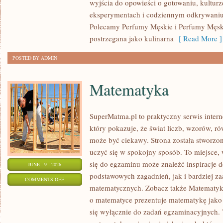
wyjścia do opowieści o gotowaniu, kulturz
eksperymentach i codziennym odkrywani
Polecamy Perfumy Męskie i Perfumy Męsk
postrzegana jako kulinarna
[ Read More ]
POSTED BY ADMIN
Matematyka
SuperMatma.pl to praktyczny serwis inte
który pokazuje, że świat liczb, wzorów, r
może być ciekawy. Strona została stworzon
uczyć się w spokojny sposób. To miejsce,
się do egzaminu może znaleźć inspiracje 
JUNE - 9 - 2026
podstawowych zagadnień, jak i bardziej 
ON
COMMENTS OFF
matematycznych. Zobacz także Matematyka
MATEMATYKA
o matematyce prezentuje matematykę jako 
się wyłącznie do zadań egzaminacyjnych.