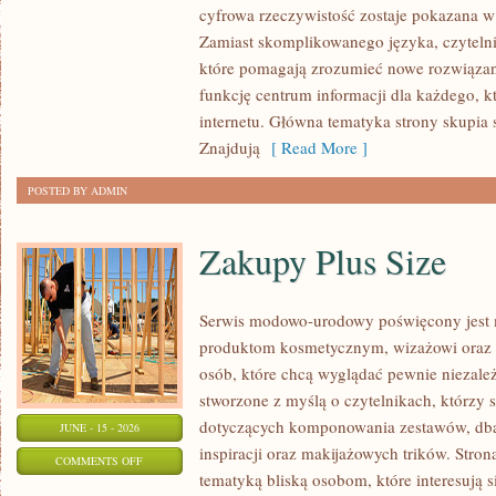
cyfrowa rzeczywistość zostaje pokazana w
MOBILNY
Zamiast skomplikowanego języka, czyteln
I
które pomagają zrozumieć nowe rozwiązani
5G
funkcję centrum informacji dla każdego, k
internetu. Główna tematyka strony skupia 
Znajdują
[ Read More ]
POSTED BY ADMIN
Zakupy Plus Size
Serwis modowo-urodowy poświęcony jest 
produktom kosmetycznym, wizażowi oraz
osób, które chcą wyglądać pewnie niezależ
stworzone z myślą o czytelnikach, którzy 
dotyczących komponowania zestawów, dban
JUNE - 15 - 2026
inspiracji oraz makijażowych trików. Stron
ON
COMMENTS OFF
tematyką bliską osobom, które interesują 
ZAKUPY