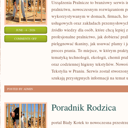
Urządzenia Pralnicze to branżowy serwis 
pralnictwu, nowoczesnym rozwiązaniom pr
wykorzystywanym w domach, firmach, hote
usługowych oraz zakładach przemysłowyc
źródło wiedzy dla osób, które chcą lepiej 
JUNE - 4 - 2026
profesjonalne pralnictwo, jak dobierać pral
ON
COMMENTS OFF
pielęgnować tkaniny, jak usuwać plamy i
URZĄDZENIA
proces prania. To miejsce, w którym prakt
PRALNICZE
tematyką technologii, ekologii, chemii pra
oraz codziennej higieny tekstyliów. Nowo
Tekstylia w Praniu. Serwis został stworzon
szukają przystępnych informacji na temat 
POSTED BY ADMIN
Poradnik Rodzica
portal Biały Kotek to nowoczesna przestrze