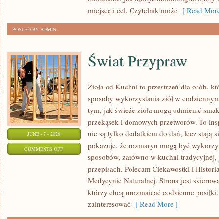
miejsce i cel. Czytelnik może
[ Read More
POSTED BY ADMIN
Świat Przypraw
Zioła od Kuchni to przestrzeń dla osób, k
sposoby wykorzystania ziół w codziennym 
tym, jak świeże zioła mogą odmienić smak
przekąsek i domowych przetworów. To insp
nie są tylko dodatkiem do dań, lecz stają
JUNE - 7 - 2026
pokazuje, że rozmaryn mogą być wykorzys
ON
COMMENTS OFF
sposobów, zarówno w kuchni tradycyjnej, 
ŚWIAT
przepisach. Polecam Ciekawostki i Historia
PRZYPRAW
Medycynie Naturalnej. Strona jest skiero
którzy chcą urozmaicać codzienne posiłki
zainteresować
[ Read More ]