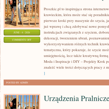
Proszkic.pl to inspirująca strona internet
krawieckim, która może stać się poradniki
pierwsze kroki przy maszynie do szycia, ja
już wprawę i chcą zdobywać nowe pomysły
instrukcjach związanych z szyciem, dob
JUNE - 4 - 2026
dekoracji, tworzeniem ubrań, poznawaniem
ON
COMMENTS OFF
wykorzystywaniem różnych technik krawie
PORADNIK
tematyczna, który pokazuje, że szycie moż
DLA
umiejętnością, lecz także kreatywną formą
POCZĄTKUJĄCYCH
Moda i Inspiracje i DIY – Projekty Krok 
znaleźć wiele treści dotyczących pracy z m
]
POSTED BY ADMIN
Urządzenia Pralnicz