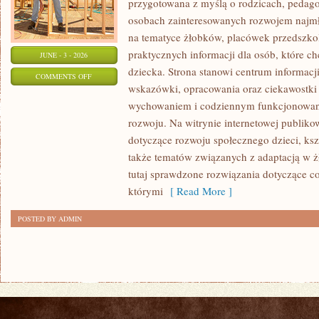
przygotowana z myślą o rodzicach, pedago
osobach zainteresowanych rozwojem najmło
na tematyce żłobków, placówek przedszkol
praktycznych informacji dla osób, które c
JUNE - 3 - 2026
dziecka. Strona stanowi centrum informacj
ON
COMMENTS OFF
wskazówki, opracowania oraz ciekawostki 
PORADNIK
wychowaniem i codziennym funkcjonowani
RODZICA
rozwoju. Na witrynie internetowej publiko
dotyczące rozwoju społecznego dzieci, ksz
także tematów związanych z adaptacją w ż
tutaj sprawdzone rozwiązania dotyczące 
którymi
[ Read More ]
POSTED BY ADMIN