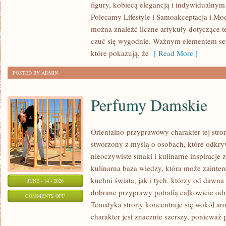
figury, kobiecą elegancją i indywidualny
PLUS
Polecamy Lifestyle i Samoakceptacja i Mod
SIZE
można znaleźć liczne artykuły dotyczące te
czuć się wygodnie. Ważnym elementem serw
które pokazują, że
[ Read More ]
POSTED BY ADMIN
Perfumy Damskie
Orientalno-przyprawowy charakter tej strony
stworzony z myślą o osobach, które odkry
nieoczywiste smaki i kulinarne inspiracje 
kulinarna baza wiedzy, która może zainte
kuchni świata, jak i tych, którzy od dawn
JUNE - 14 - 2026
dobrane przyprawy potrafią całkowicie odm
ON
COMMENTS OFF
Tematyka strony koncentruje się wokół ar
PERFUMY
charakter jest znacznie szerszy, ponieważ
DAMSKIE