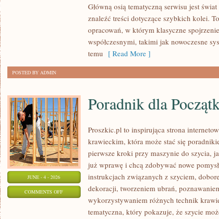
Główną osią tematyczną serwisu jest świa
I
znaleźć treści dotyczące szybkich kolei. T
INFRASTRUKTURA
opracowań, w którym klasyczne spojrzenie 
współczesnymi, takimi jak nowoczesne sy
temu
[ Read More ]
POSTED BY ADMIN
Poradnik dla Począt
Proszkic.pl to inspirująca strona internet
krawieckim, która może stać się poradniki
pierwsze kroki przy maszynie do szycia, ja
już wprawę i chcą zdobywać nowe pomysły
instrukcjach związanych z szyciem, dob
JUNE - 4 - 2026
dekoracji, tworzeniem ubrań, poznawaniem
ON
COMMENTS OFF
wykorzystywaniem różnych technik krawie
PORADNIK
tematyczna, który pokazuje, że szycie moż
DLA