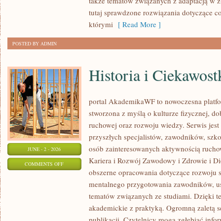
także tematów związanych z adaptacją w ż
tutaj sprawdzone rozwiązania dotyczące 
którymi
[ Read More ]
POSTED BY ADMIN
Historia i Ciekawost
portal AkademikaWF to nowoczesna platfor
stworzona z myślą o kulturze fizycznej, d
ruchowej oraz rozwoju wiedzy. Serwis jest 
przyszłych specjalistów, zawodników, szk
osób zainteresowanych aktywnością rucho
JUNE - 2 - 2026
Kariera i Rozwój Zawodowy i Zdrowie i Di
ON
COMMENTS OFF
obszerne opracowania dotyczące rozwoju 
HISTORIA
mentalnego przygotowania zawodników, u
I
tematów związanych ze studiami. Dzięki te
CIEKAWOSTKI
akademickie z praktyką. Ogromną zaletą se
publikacji. Czytelnicy mogą zgłębiać info