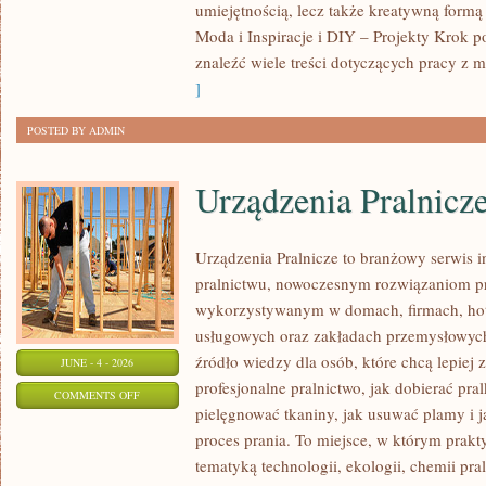
umiejętnością, lecz także kreatywną formą
POCZĄTKUJĄCYCH
Moda i Inspiracje i DIY – Projekty Krok 
znaleźć wiele treści dotyczących pracy z m
]
POSTED BY ADMIN
Urządzenia Pralnicz
Urządzenia Pralnicze to branżowy serwis 
pralnictwu, nowoczesnym rozwiązaniom pr
wykorzystywanym w domach, firmach, hote
usługowych oraz zakładach przemysłowyc
źródło wiedzy dla osób, które chcą lepiej 
JUNE - 4 - 2026
profesjonalne pralnictwo, jak dobierać pral
ON
COMMENTS OFF
pielęgnować tkaniny, jak usuwać plamy i
URZĄDZENIA
proces prania. To miejsce, w którym prakt
PRALNICZE
tematyką technologii, ekologii, chemii pra