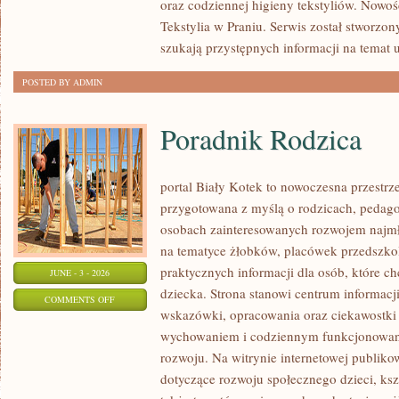
oraz codziennej higieny tekstyliów. Nowo
Tekstylia w Praniu. Serwis został stworzon
szukają przystępnych informacji na temat 
POSTED BY ADMIN
Poradnik Rodzica
portal Biały Kotek to nowoczesna przestrze
przygotowana z myślą o rodzicach, pedago
osobach zainteresowanych rozwojem najmło
na tematyce żłobków, placówek przedszkol
praktycznych informacji dla osób, które c
JUNE - 3 - 2026
dziecka. Strona stanowi centrum informacj
ON
COMMENTS OFF
wskazówki, opracowania oraz ciekawostki 
PORADNIK
wychowaniem i codziennym funkcjonowani
RODZICA
rozwoju. Na witrynie internetowej publiko
dotyczące rozwoju społecznego dzieci, ksz