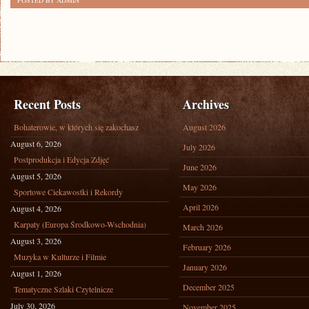
POSTED BY ADMIN
Recent Posts
Archives
Bohaterowie, w których się zakochasz
August 2026
August 6, 2026
July 2026
Postprodukcja i Edycja Zdjęć
June 2026
August 5, 2026
May 2026
Sportowe Ciekawostki i Rekordy
April 2026
August 4, 2026
Karpaty (Europa Środkowo-Wschodnia)
March 2026
August 3, 2026
February 2026
Muzyka w Kulturze i Filmie
January 2026
August 1, 2026
December 2025
Tematyczne Szlaki Czytelnicze
July 30, 2026
November 2025