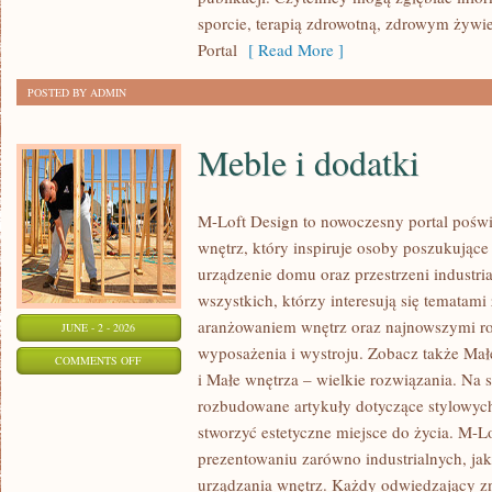
sporcie, terapią zdrowotną, zdrowym żywie
Portal
[ Read More ]
POSTED BY ADMIN
Meble i dodatki
M-Loft Design to nowoczesny portal poświ
wnętrz, który inspiruje osoby poszukując
urządzenie domu oraz przestrzeni industria
wszystkich, którzy interesują się temata
aranżowaniem wnętrz oraz najnowszymi r
JUNE - 2 - 2026
wyposażenia i wystroju. Zobacz także Mał
ON
COMMENTS OFF
i Małe wnętrza – wielkie rozwiązania. Na 
MEBLE
rozbudowane artykuły dotyczące stylowych
I
stworzyć estetyczne miejsce do życia. M-Lo
DODATKI
prezentowaniu zarówno industrialnych, ja
urządzania wnętrz. Każdy odwiedzający znaj