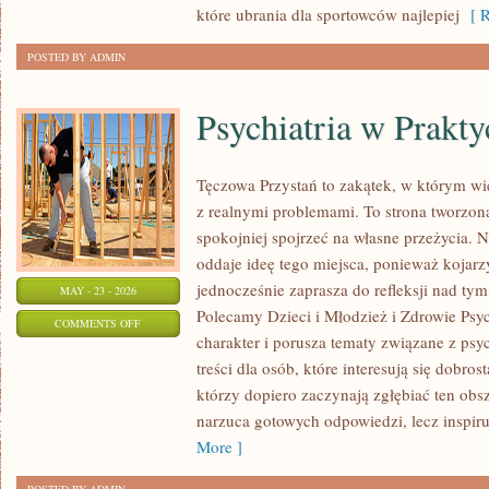
które ubrania dla sportowców najlepiej
[ R
POSTED BY ADMIN
Psychiatria w Prakty
Tęczowa Przystań to zakątek, w którym wi
z realnymi problemami. To strona tworzon
spokojniej spojrzeć na własne przeżycia.
oddaje ideę tego miejsca, ponieważ kojarz
jednocześnie zaprasza do refleksji nad tym
MAY - 23 - 2026
Polecamy Dzieci i Młodzież i Zdrowie Psy
ON
COMMENTS OFF
charakter i porusza tematy związane z psy
PSYCHIATRIA
treści dla osób, które interesują się dobros
W
którzy dopiero zaczynają zgłębiać ten obs
PRAKTYCE
narzuca gotowych odpowiedzi, lecz inspir
More ]