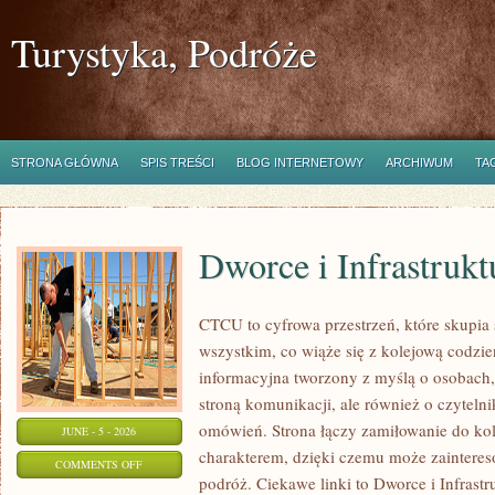
Turystyka, Podróże
STRONA GŁÓWNA
SPIS TREŚCI
BLOG INTERNETOWY
ARCHIWUM
TA
Dworce i Infrastrukt
CTCU to cyfrowa przestrzeń, które skupia 
wszystkim, co wiąże się z kolejową codzie
informacyjna tworzony z myślą o osobach, 
stroną komunikacji, ale również o czyteln
omówień. Strona łączy zamiłowanie do k
JUNE - 5 - 2026
charakterem, dzięki czemu może zaintere
ON
COMMENTS OFF
podróż. Ciekawe linki to Dworce i Infrastr
DWORCE