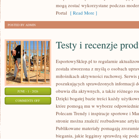
mogą zostać wykorzystane podczas moderni
Portal
[ Read More ]
POSTED BY ADMIN
Testy i recenzje pro
EsportowySklep.pl to regularnie aktualizow
została stworzona z myślą o osobach upraw
miłośnikach aktywności ruchowej. Serwis 
poszukujących sprawdzonych informacji d
obuwia dla aktywnych, a także różnego ro
JUNE - 1 - 2026
Dzięki bogatej bazie treści każdy użytkow
ON
COMMENTS OFF
które pomogą mu w wyborze odpowiednie
TESTY
Polecam Trendy i inspiracje sportowe i Mar
I
stronie można znaleźć rozbudowane artyku
RECENZJE
Publikowane materiały pomagają zrozumieć
PRODUKTÓW
biegania, jakie legginsy sprawdzą się pod