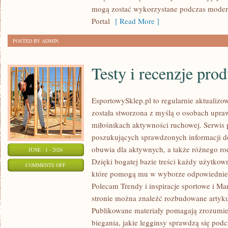
mogą zostać wykorzystane podczas moderni
Portal
[ Read More ]
POSTED BY ADMIN
Testy i recenzje pro
EsportowySklep.pl to regularnie aktualizow
została stworzona z myślą o osobach upraw
miłośnikach aktywności ruchowej. Serwis 
poszukujących sprawdzonych informacji d
obuwia dla aktywnych, a także różnego ro
JUNE - 1 - 2026
Dzięki bogatej bazie treści każdy użytkow
ON
COMMENTS OFF
które pomogą mu w wyborze odpowiednie
TESTY
Polecam Trendy i inspiracje sportowe i Mar
I
stronie można znaleźć rozbudowane artyku
RECENZJE
Publikowane materiały pomagają zrozumieć
PRODUKTÓW
biegania, jakie legginsy sprawdzą się pod