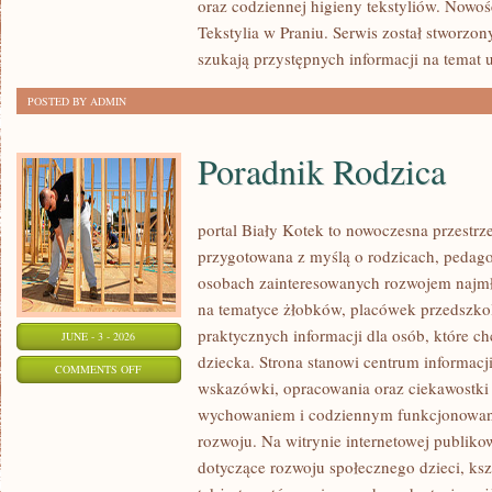
oraz codziennej higieny tekstyliów. Nowo
Tekstylia w Praniu. Serwis został stworzon
szukają przystępnych informacji na temat 
POSTED BY ADMIN
Poradnik Rodzica
portal Biały Kotek to nowoczesna przestrze
przygotowana z myślą o rodzicach, pedago
osobach zainteresowanych rozwojem najmło
na tematyce żłobków, placówek przedszkol
praktycznych informacji dla osób, które c
JUNE - 3 - 2026
dziecka. Strona stanowi centrum informacj
ON
COMMENTS OFF
wskazówki, opracowania oraz ciekawostki 
PORADNIK
wychowaniem i codziennym funkcjonowani
RODZICA
rozwoju. Na witrynie internetowej publiko
dotyczące rozwoju społecznego dzieci, ksz