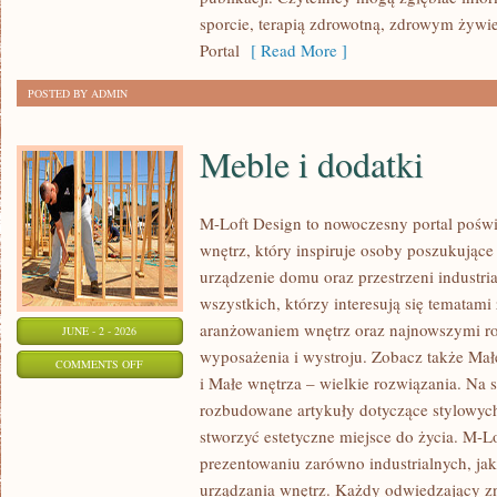
sporcie, terapią zdrowotną, zdrowym żywie
Portal
[ Read More ]
POSTED BY ADMIN
Meble i dodatki
M-Loft Design to nowoczesny portal poświ
wnętrz, który inspiruje osoby poszukując
urządzenie domu oraz przestrzeni industria
wszystkich, którzy interesują się temata
aranżowaniem wnętrz oraz najnowszymi r
JUNE - 2 - 2026
wyposażenia i wystroju. Zobacz także Mał
ON
COMMENTS OFF
i Małe wnętrza – wielkie rozwiązania. Na 
MEBLE
rozbudowane artykuły dotyczące stylowych
I
stworzyć estetyczne miejsce do życia. M-Lo
DODATKI
prezentowaniu zarówno industrialnych, ja
urządzania wnętrz. Każdy odwiedzający znaj