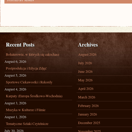
POSTED BY ADMIN
Recent Posts
Archives
Bohaterowie, w których się zakochasz
August 2026
August 6, 2026
July 2026
Postprodukcja i Edycja Zdjęć
June 2026
August 5, 2026
May 2026
Sportowe Ciekawostki i Rekordy
April 2026
August 4, 2026
Karpaty (Europa Środkowo-Wschodnia)
March 2026
August 3, 2026
February 2026
Muzyka w Kulturze i Filmie
January 2026
August 1, 2026
December 2025
Tematyczne Szlaki Czytelnicze
July 30, 2026
November 2025