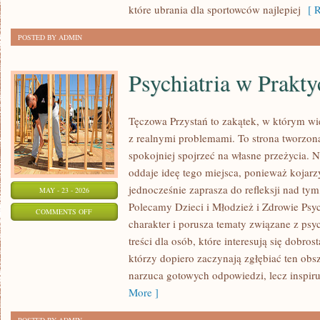
które ubrania dla sportowców najlepiej
[ R
POSTED BY ADMIN
Psychiatria w Prakty
Tęczowa Przystań to zakątek, w którym wi
z realnymi problemami. To strona tworzon
spokojniej spojrzeć na własne przeżycia.
oddaje ideę tego miejsca, ponieważ kojarz
jednocześnie zaprasza do refleksji nad tym
MAY - 23 - 2026
Polecamy Dzieci i Młodzież i Zdrowie Psy
ON
COMMENTS OFF
charakter i porusza tematy związane z psy
PSYCHIATRIA
treści dla osób, które interesują się dobros
W
którzy dopiero zaczynają zgłębiać ten obs
PRAKTYCE
narzuca gotowych odpowiedzi, lecz inspir
More ]