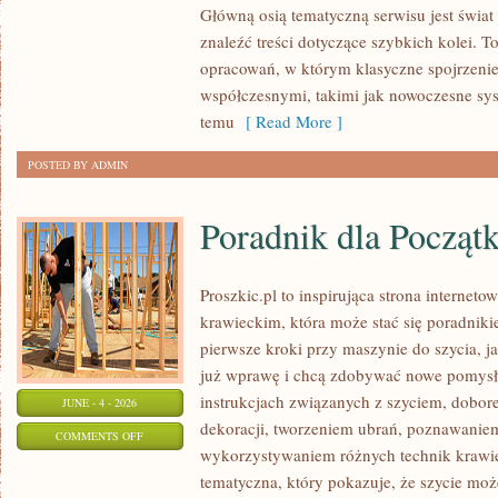
Główną osią tematyczną serwisu jest świa
I
znaleźć treści dotyczące szybkich kolei. T
INFRASTRUKTURA
opracowań, w którym klasyczne spojrzenie 
współczesnymi, takimi jak nowoczesne sy
temu
[ Read More ]
POSTED BY ADMIN
Poradnik dla Począt
Proszkic.pl to inspirująca strona internet
krawieckim, która może stać się poradniki
pierwsze kroki przy maszynie do szycia, ja
już wprawę i chcą zdobywać nowe pomysły
instrukcjach związanych z szyciem, dob
JUNE - 4 - 2026
dekoracji, tworzeniem ubrań, poznawaniem
ON
COMMENTS OFF
wykorzystywaniem różnych technik krawie
PORADNIK
tematyczna, który pokazuje, że szycie moż
DLA