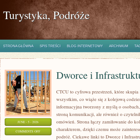
Turystyka, Podróże
STRONA GŁÓWNA
SPIS TREŚCI
BLOG INTERNETOWY
ARCHIWUM
TA
Dworce i Infrastrukt
CTCU to cyfrowa przestrzeń, które skupia 
wszystkim, co wiąże się z kolejową codzie
informacyjna tworzony z myślą o osobach, 
stroną komunikacji, ale również o czyteln
omówień. Strona łączy zamiłowanie do k
JUNE - 5 - 2026
charakterem, dzięki czemu może zaintere
ON
COMMENTS OFF
podróż. Ciekawe linki to Dworce i Infrastr
DWORCE