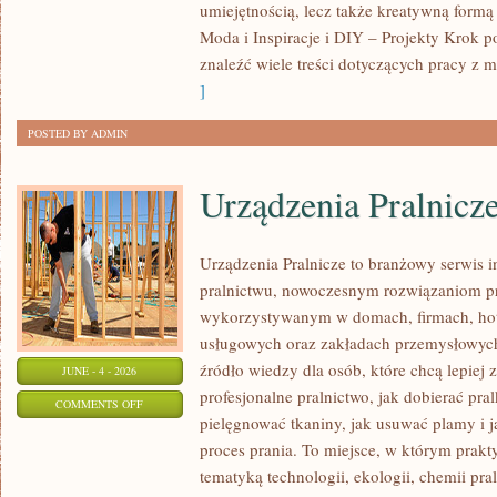
umiejętnością, lecz także kreatywną formą
POCZĄTKUJĄCYCH
Moda i Inspiracje i DIY – Projekty Krok 
znaleźć wiele treści dotyczących pracy z m
]
POSTED BY ADMIN
Urządzenia Pralnicz
Urządzenia Pralnicze to branżowy serwis 
pralnictwu, nowoczesnym rozwiązaniom pr
wykorzystywanym w domach, firmach, hote
usługowych oraz zakładach przemysłowyc
źródło wiedzy dla osób, które chcą lepiej 
JUNE - 4 - 2026
profesjonalne pralnictwo, jak dobierać pral
ON
COMMENTS OFF
pielęgnować tkaniny, jak usuwać plamy i
URZĄDZENIA
proces prania. To miejsce, w którym prakt
PRALNICZE
tematyką technologii, ekologii, chemii pra