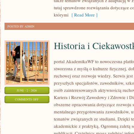
także tematów związanych z adaptacją w ż
tutaj sprawdzone rozwiązania dotyczące 
którymi
[ Read More ]
POSTED BY ADMIN
Historia i Ciekawost
portal AkademikaWF to nowoczesna platfor
stworzona z myślą o kulturze fizycznej, d
ruchowej oraz rozwoju wiedzy. Serwis jest 
przyszłych specjalistów, zawodników, szk
osób zainteresowanych aktywnością rucho
JUNE - 2 - 2026
Kariera i Rozwój Zawodowy i Zdrowie i Di
ON
COMMENTS OFF
obszerne opracowania dotyczące rozwoju 
HISTORIA
mentalnego przygotowania zawodników, u
I
tematów związanych ze studiami. Dzięki te
CIEKAWOSTKI
akademickie z praktyką. Ogromną zaletą se
publikacji. Czytelnicy mogą zgłębiać info