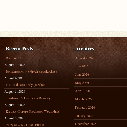
Recent Posts
Archives
Dla seniorów
August 2026
August 7, 2026
July 2026
Bohaterowie, w których się zakochasz
June 2026
August 6, 2026
May 2026
Postprodukcja i Edycja Zdjęć
April 2026
August 5, 2026
Sportowe Ciekawostki i Rekordy
March 2026
August 4, 2026
February 2026
Karpaty (Europa Środkowo-Wschodnia)
January 2026
August 3, 2026
December 2025
Muzyka w Kulturze i Filmie