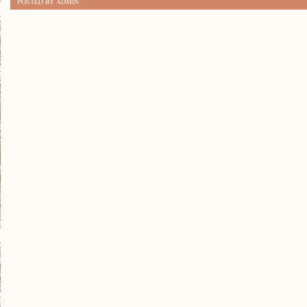
POSTED BY ADMIN
FESTIWALE
PODRÓŻNICZE
NA
CAŁYM
ŚWIECIE