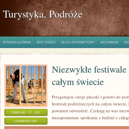
Turystyka, Podróże
STRONA GŁÓWNA
SPIS TREŚCI
BLOG INTERNETOWY
ARCHIWUM
TA
Niezwykłe festiwale
całym świecie
Przygotujcie swoje plecaki i gotowi do pod
festiwali podróżniczych na całym świecie,
powinien odwiedzić. Czekają na was niezw
FEBRUARY - 27 - 2025
niezapomniane spotkania z ludźmi z całeg
ON
COMMENTS OFF
NIEZWYKŁE