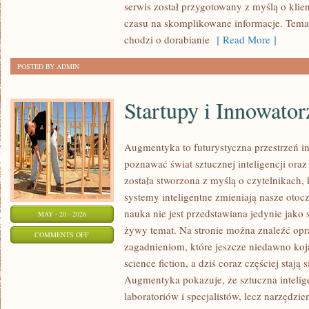
serwis został przygotowany z myślą o klien
czasu na skomplikowane informacje. Temat
chodzi o dorabianie
[ Read More ]
POSTED BY ADMIN
Startupy i Innowator
Augmentyka to futurystyczna przestrzeń in
poznawać świat sztucznej inteligencji oraz
została stworzona z myślą o czytelnikach, k
systemy inteligentne zmieniają nasze otoc
nauka nie jest przedstawiana jedynie jako 
MAY - 20 - 2026
żywy temat. Na stronie można znaleźć op
ON
COMMENTS OFF
zagadnieniom, które jeszcze niedawno kojar
STARTUPY
science fiction, a dziś coraz częściej staj
I
Augmentyka pokazuje, że sztuczna intelige
INNOWATORZY
laboratoriów i specjalistów, lecz narzędzi