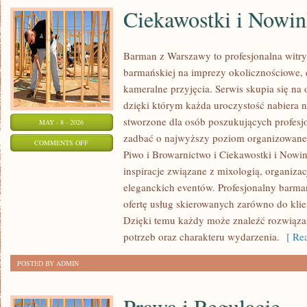
Ciekawostki i Nowin
Barman z Warszawy to profesjonalna witr
barmańskiej na imprezy okolicznościowe, 
kameralne przyjęcia. Serwis skupia się na 
dzięki którym każda uroczystość nabiera 
stworzone dla osób poszukujących profesjo
MAY - 8 - 2026
zadbać o najwyższy poziom organizowane
ON
COMMENTS OFF
Piwo i Browarnictwo i Ciekawostki i Nowin
CIEKAWOSTKI
inspiracje związane z mixologią, organiza
I
eleganckich eventów. Profesjonalny barma
NOWINKI
ofertę usług skierowanych zarówno do klie
Dzięki temu każdy może znaleźć rozwiąz
potrzeb oraz charakteru wydarzenia.
[ Rea
POSTED BY ADMIN
Prawa i Regulacje