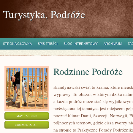
Turystyka, Podróże
STRONA GŁÓWNA
SPIS TREŚCI
BLOG INTERNETOWY
ARCHIWUM
TA
Rodzinne Podróże
skandynawski świat to kraina, które nieus
wyprawy. To obszar, w którym dzika natur
a każda podróż może stać się wyjątkowym
poświęcona tej tematyce jest miejscem peł
poczuć klimat Danii, Szwecji, Norwegii, Fin
MAY - 22 - 2026
północnych terenów, gdzie cisza tworzy ni
ON
COMMENTS OFF
na stronie to Praktyczne Porady Podróżnika
RODZINNE