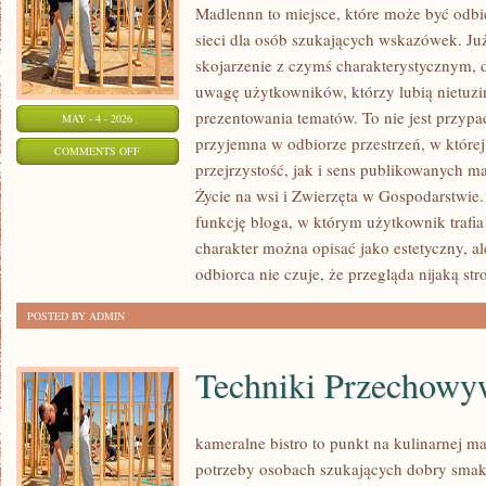
Madlennn to miejsce, które może być odb
sieci dla osób szukających wskazówek. J
skojarzenie z czymś charakterystycznym, 
uwagę użytkowników, którzy lubią nietuz
prezentowania tematów. To nie jest przypad
MAY - 4 - 2026
przyjemna w odbiorze przestrzeń, w które
ON
COMMENTS OFF
przejrzystość, jak i sens publikowanych ma
ZWIERZĘTA
Życie na wsi i Zwierzęta w Gospodarstwie
W
funkcję bloga, w którym użytkownik trafia n
GOSPODARSTWIE
charakter można opisać jako estetyczny, a
odbiorca nie czuje, że przegląda nijaką str
POSTED BY ADMIN
Techniki Przechowy
kameralne bistro to punkt na kulinarnej m
potrzeby osobach szukających dobry smak.