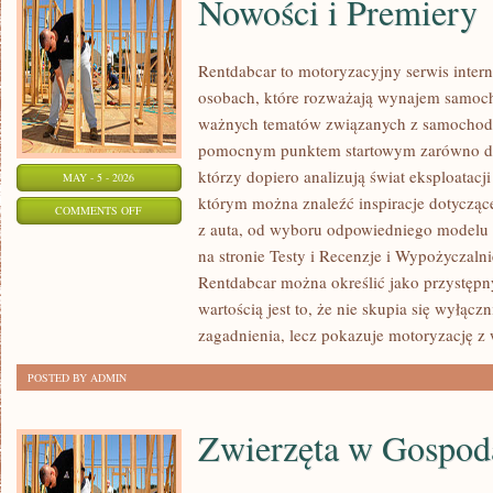
Nowości i Premiery
Rentdabcar to motoryzacyjny serwis inter
osobach, które rozważają wynajem samoch
ważnych tematów związanych z samochod
pomocnym punktem startowym zarówno dla 
którzy dopiero analizują świat eksploatac
MAY - 5 - 2026
którym można znaleźć inspiracje dotycząc
ON
COMMENTS OFF
z auta, od wyboru odpowiedniego modelu 
NOWOŚCI
na stronie Testy i Recenzje i Wypożyczalni
I
Rentdabcar można określić jako przystępny
PREMIERY
wartością jest to, że nie skupia się wyłąc
zagadnienia, lecz pokazuje motoryzację z 
POSTED BY ADMIN
Zwierzęta w Gospod