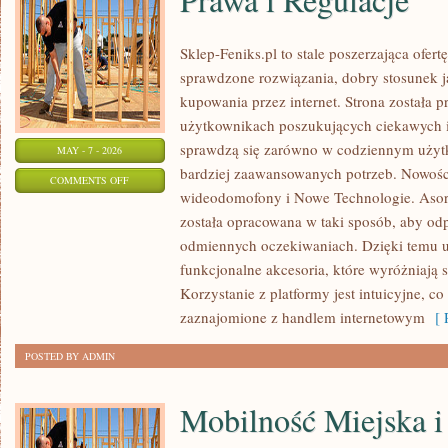
Sklep-Feniks.pl to stale poszerzająca ofert
sprawdzone rozwiązania, dobry stosunek j
kupowania przez internet. Strona została 
użytkownikach poszukujących ciekawych i
sprawdzą się zarówno w codziennym użytko
MAY - 7 - 2026
bardziej zaawansowanych potrzeb. Nowości
ON
COMMENTS OFF
wideodomofony i Nowe Technologie. Asort
PRAWA
została opracowana w taki sposób, aby od
I
odmiennych oczekiwaniach. Dzięki temu u
REGULACJE
funkcjonalne akcesoria, które wyróżniają 
Korzystanie z platformy jest intuicyjne, c
zaznajomione z handlem internetowym
[ R
POSTED BY ADMIN
Mobilność Miejska i