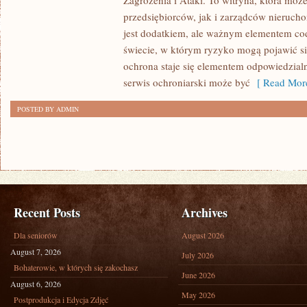
Zagrożenia i Ataki. To witryna, która moż
ZAGROŻENIA
przedsiębiorców, jak i zarządców nierucho
I
jest dodatkiem, ale ważnym elementem c
ATAKI
świecie, w którym ryzyko mogą pojawić si
ochrona staje się elementem odpowiedzial
serwis ochroniarski może być
[ Read More
POSTED BY ADMIN
Recent Posts
Archives
Dla seniorów
August 2026
August 7, 2026
July 2026
Bohaterowie, w których się zakochasz
June 2026
August 6, 2026
May 2026
Postprodukcja i Edycja Zdjęć