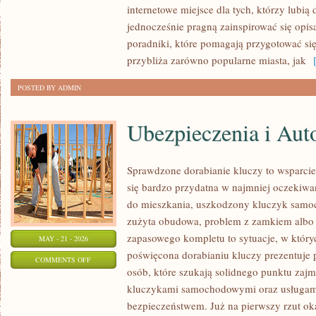
internetowe miejsce dla tych, którzy lubią
PODRÓŻE
jednocześnie pragną zainspirować się opis
poradniki, które pomagają przygotować si
przybliża zarówno popularne miasta, jak
[
POSTED BY ADMIN
Ubezpieczenia i Aut
Sprawdzone dorabianie kluczy to wsparcie,
się bardzo przydatna w najmniej oczeki
do mieszkania, uszkodzony kluczyk samoch
zużyta obudowa, problem z zamkiem albo
zapasowego kompletu to sytuacje, w któryc
MAY - 21 - 2026
poświęcona dorabianiu kluczy prezentuje 
ON
COMMENTS OFF
osób, które szukają solidnego punktu zaj
UBEZPIECZENIA
kluczykami samochodowymi oraz usługam
I
bezpieczeństwem. Już na pierwszy rzut ok
AUTOCASCO