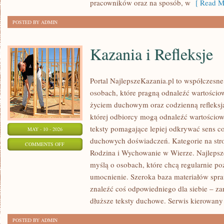
pracowników oraz na sposób, w
[ Read M
POSTED BY ADMIN
Kazania i Refleksje
Portal NajlepszeKazania.pl to współczesne
osobach, które pragną odnaleźć wartościow
życiem duchowym oraz codzienną refleksją
której odbiorcy mogą odnaleźć wartościow
teksty pomagające lepiej odkrywać sens c
MAY - 10 - 2026
duchowych doświadczeń. Kategorie na stron
ON
COMMENTS OFF
Rodzina i Wychowanie w Wierze. Najlepsze
KAZANIA
myślą o osobach, które chcą regularnie p
I
umocnienie. Szeroka baza materiałów spr
REFLEKSJE
znaleźć coś odpowiedniego dla siebie – zar
dłuższe teksty duchowe. Serwis kierowany 
POSTED BY ADMIN