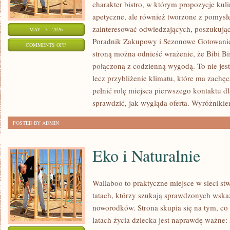
charakter bistro, w którym propozycje kuli
apetyczne, ale również tworzone z pomysł
zainteresować odwiedzających, poszukując
MAY - 3 - 2026
Poradnik Zakupowy i Sezonowe Gotowanie.
ON
COMMENTS OFF
stroną można odnieść wrażenie, że Bibi Bis
TECHNIKI
połączoną z codzienną wygodą. To nie jest
PRZECHOWYWANIA
lecz przybliżenie klimatu, które ma zach
pełnić rolę miejsca pierwszego kontaktu d
sprawdzić, jak wygląda oferta. Wyróżniki
POSTED BY ADMIN
Eko i Naturalnie
Wallaboo to praktyczne miejsce w sieci s
tatach, którzy szukają sprawdzonych wsk
noworodków. Strona skupia się na tym, co
latach życia dziecka jest naprawdę ważne: 