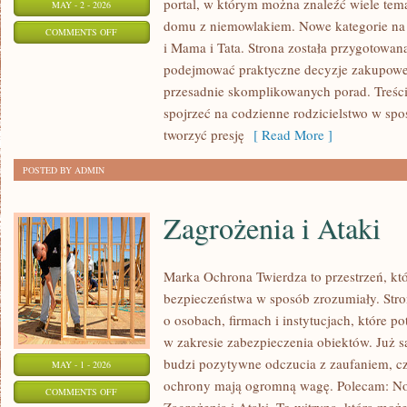
portal, w którym można znaleźć wiele tem
MAY - 2 - 2026
domu z niemowlakiem. Nowe kategorie na s
ON
COMMENTS OFF
i Mama i Tata. Strona została przygotowan
EKO
podejmować praktyczne decyzje zakupowe i
I
przesadnie skomplikowanych porad. Treśc
NATURALNIE
spojrzeć na codzienne rodzicielstwo w spos
tworzyć presję
[ Read More ]
POSTED BY ADMIN
Zagrożenia i Ataki
Marka Ochrona Twierdza to przestrzeń, któ
bezpieczeństwa w sposób zrozumiały. Stro
o osobach, firmach i instytucjach, które p
w zakresie zabezpieczenia obiektów. Już
budzi pozytywne odczucia z zaufaniem, cz
MAY - 1 - 2026
ochrony mają ogromną wagę. Polecam: No
ON
COMMENTS OFF