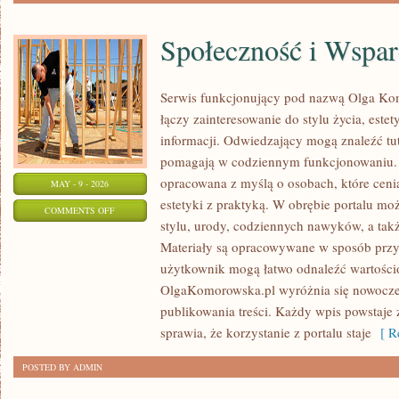
Społeczność i Wspar
Serwis funkcjonujący pod nazwą Olga Kom
łączy zainteresowanie do stylu życia, este
informacji. Odwiedzający mogą znaleźć tut
pomagają w codziennym funkcjonowaniu. S
opracowana z myślą o osobach, które cenią
MAY - 9 - 2026
estetyki z praktyką. W obrębie portalu mo
ON
COMMENTS OFF
stylu, urody, codziennych nawyków, a także
SPOŁECZNOŚĆ
Materiały są opracowywane w sposób przy
I
użytkownik mogą łatwo odnaleźć wartości
WSPARCIE
OlgaKomorowska.pl wyróżnia się nowocz
publikowania treści. Każdy wpis powstaje 
sprawia, że korzystanie z portalu staje
[ Re
POSTED BY ADMIN