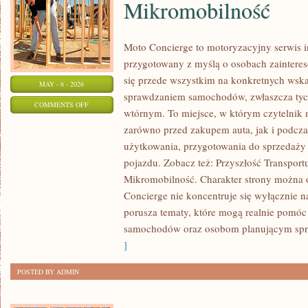
Mikromobilność
Moto Concierge to motoryzacyjny serwis i
przygotowany z myślą o osobach zainteres
się przede wszystkim na konkretnych ws
MAY - 6 - 2026
sprawdzaniem samochodów, zwłaszcza tyc
ON
COMMENTS OFF
wtórnym. To miejsce, w którym czytelnik
MOBILNOŚĆ
zarówno przed zakupem auta, jak i podcz
MIEJSKA
użytkowania, przygotowania do sprzedaży
I
pojazdu. Zobacz też: Przyszłość Transport
MIKROMOBILNOŚĆ
Mikromobilność. Charakter strony można o
Concierge nie koncentruje się wyłącznie n
porusza tematy, które mogą realnie pomóc
samochodów oraz osobom planującym spr
]
POSTED BY ADMIN