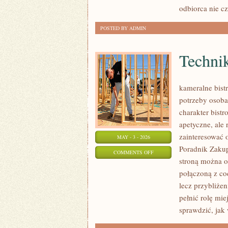
odbiorca nie cz
POSTED BY ADMIN
Techni
kameralne bist
potrzeby osoba
charakter bistr
apetyczne, ale
zainteresować 
MAY - 3 - 2026
Poradnik Zakup
ON
COMMENTS OFF
stroną można od
TECHNIKI
połączoną z co
PRZECHOWYWANIA
lecz przybliże
pełnić rolę mi
sprawdzić, jak