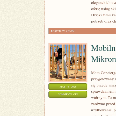
eleganckich ev
NOWINKI
ofertę usług s
Dzięki temu k
potrzeb oraz c
POSTED BY ADMIN
Mobiln
Mikrom
Moto Concierge
przygotowany z
się przede ws
MAY - 6 - 2026
sprawdzaniem 
ON
COMMENTS OFF
wtórnym. To mi
MOBILNOŚĆ
zarówno przed 
MIEJSKA
użytkowania, p
I