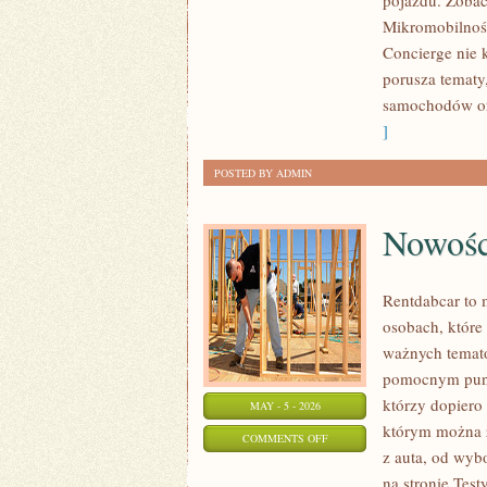
pojazdu. Zobac
MIKROMOBILNOŚĆ
Mikromobilność
Concierge nie 
porusza tematy
samochodów or
]
POSTED BY ADMIN
Nowośc
Rentdabcar to 
osobach, które
ważnych temat
pomocnym punkt
którzy dopiero
MAY - 5 - 2026
którym można z
ON
COMMENTS OFF
z auta, od wyb
NOWOŚCI
na stronie Test