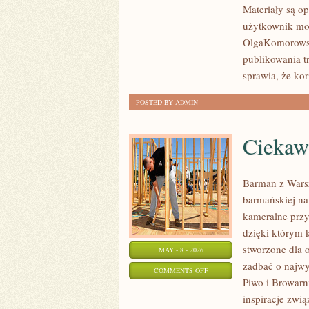
Materiały są o
I
użytkownik mog
WSPARCIE
OlgaKomorowsk
publikowania tr
sprawia, że kor
POSTED BY ADMIN
Ciekaw
Barman z Warsz
barmańskiej na
kameralne przyj
dzięki którym 
stworzone dla 
MAY - 8 - 2026
zadbać o najw
ON
COMMENTS OFF
Piwo i Browarn
CIEKAWOSTKI
inspiracje zwi
I