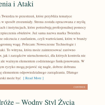
nia i Ataki
Twierdza to przestrzeń, które przybliża tematyce
 w sposób zrozumiały. Strona została opracowana z myślą
ach i instytucjach, które potrzebują profesjonalnej pomocy
ezpieczenia obiektów. Już sama nazwa marka Twierdza
e odczucia z zaufaniem, czyli wartościami, które w branży
ogromną wagę. Polecam: Nowoczesne Technologie i
taki. To witryna, która może zainteresować zarówno
w, jak i zarządców nieruchomości, dla których kontrola nie
m, ale ważnym elementem codziennego funkcjonowania. W
rym ryzyko mogą pojawić się nagle, dobrze dobrana
się elementem odpowiedzialnego zarządzania. Dlatego
arski może być
[ Read More ]
CONTINUE
róże – Wodny Styl Życia