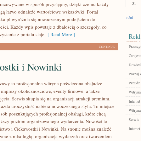
31
pracowywane w sposób przystępny, dzięki czemu każdy
ą łatwo odnaleźć wartościowe wskazówki. Portal
« Jul
a.pl wyróżnia się nowoczesnym podejściem do
eści. Każdy wpis powstaje z dbałością o szczegóły, co
zystanie z portalu staje
[ Read More ]
Rekl
Przeczyt
CONTINUE
Zarejest
ostki i Nowinki
Dowiedz 
Poznaj 
awy to profesjonalna witryna poświęcona obsłudze
Przejdź 
 imprezy okolicznościowe, eventy firmowe, a także
Witryna
ęcia. Serwis skupia się na organizacji atrakcji premium,
Internet
każda uroczystość nabiera nowoczesnego stylu. To miejsce
Witryna
osób poszukujących profesjonalnej obsługi, które chcą
Serwis
yższy poziom organizowanego wydarzenia. Nowości to
ictwo i Ciekawostki i Nowinki. Na stronie można znaleźć
Internet
ązane z mixologią, organizacją wydarzeń oraz tworzeniem