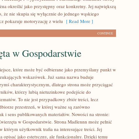
na określić jako przystępny oraz konkretny. Jej największą
to, że nie skupia się wyłącznie do jednego wąskiego
ecz pokazuje motoryzację z wielu
[ Read More ]
CONTINUE
ęta w Gospodarstwie
ejsce, które może być odbierane jako przemyślany punkt w
 szukających wskazówek. Już sama nazwa buduje
czymś charakterystycznym, dlatego strona może przyciągać
ików, którzy lubią nietuzinkowe podejście do
ematów. To nie jest przypadkowy zbiór treści, lecz
biorze przestrzeń, w której ważne są zarówno
jak i sens publikowanych materiałów. Nowości na stronie:
 Zwierzęta w Gospodarstwie. Strona Madlennn może pełnić
w którym użytkownik trafia na interesujące treści. Jej
a opisać jako estetyczny, ale funkcjonalny. Dzięki temu