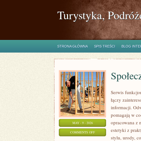
Turystyka, Podróż
STRONA GŁÓWNA
SPIS TREŚCI
BLOG INT
Społec
Serwis funkcjo
łączy zainteres
informacji. Od
pomagają w cod
opracowana z m
MAY - 9 - 2026
estetyki z pra
ON
COMMENTS OFF
stylu, urody, c
SPOŁECZNOŚĆ