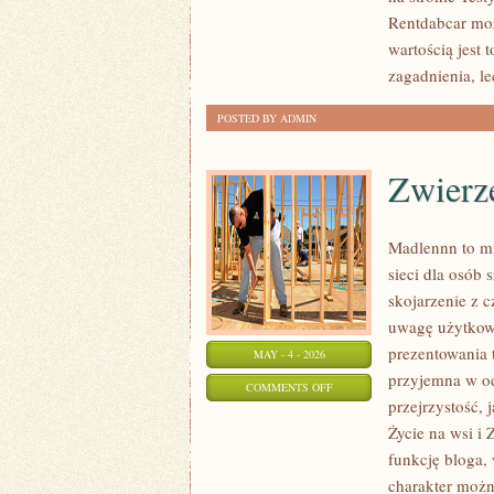
I
Rentdabcar moż
PREMIERY
wartością jest 
zagadnienia, l
POSTED BY ADMIN
Zwierz
Madlennn to mi
sieci dla osób
skojarzenie z 
uwagę użytkown
prezentowania t
MAY - 4 - 2026
przyjemna w od
ON
COMMENTS OFF
przejrzystość, 
ZWIERZĘTA
Życie na wsi i
W
funkcję bloga, 
GOSPODARSTWIE
charakter możn