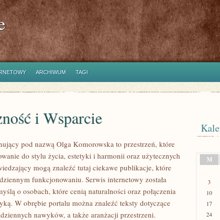
e
ERNETOWY
ARCHIWUM
TAGI
zność i Wsparcie
Kale
nujący pod nazwą Olga Komorowska to przestrzeń, które
owanie do stylu życia, estetyki i harmonii oraz użytecznych
M
wiedzający mogą znaleźć tutaj ciekawe publikacje, które
ziennym funkcjonowaniu. Serwis internetowy została
3
yślą o osobach, które cenią naturalności oraz połączenia
10
ktyką. W obrębie portalu można znaleźć teksty dotyczące
17
odziennych nawyków, a także aranżacji przestrzeni.
24