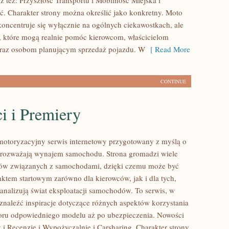
z też: Przyszłość Transportu i Mobilność Miejska i
. Charakter strony można określić jako konkretny. Moto
koncentruje się wyłącznie na ogólnych ciekawostkach, ale
, które mogą realnie pomóc kierowcom, właścicielom
az osobom planującym sprzedaż pojazdu. W
[ Read More
CONTINUE
i i Premiery
motoryzacyjny serwis internetowy przygotowany z myślą o
 rozważają wynajem samochodu. Strona gromadzi wiele
ów związanych z samochodami, dzięki czemu może być
em startowym zarówno dla kierowców, jak i dla tych,
 analizują świat eksploatacji samochodów. To serwis, w
naleźć inspiracje dotyczące różnych aspektów korzystania
oru odpowiedniego modelu aż po ubezpieczenia. Nowości
y i Recenzje i Wypożyczalnie i Carsharing. Charakter strony