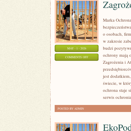
Zagroże
Marka Ochrona 
bezpieczeństwa
o osobach, firm
w zakresie zab
budzi pozytywn
MAY - 1 - 2026
ochrony mają 
ON
COMMENTS OFF
Zagrożenia i A
ZAGROŻENIA
przedsiębiorcó
I
jest dodatkie
ATAKI
świecie, w któ
ochrona staje 
serwis ochroni
POSTED BY ADMIN
EkoPod