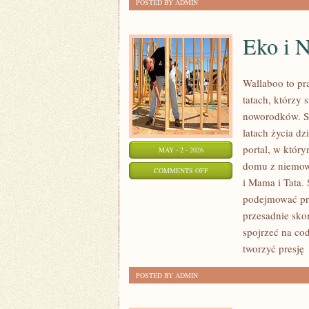
POSTED BY ADMIN
Eko i N
Wallaboo to pr
tatach, którzy
noworodków. St
latach życia dz
portal, w któr
MAY - 2 - 2026
domu z niemowl
ON
COMMENTS OFF
i Mama i Tata.
EKO
podejmować pra
I
przesadnie sko
NATURALNIE
spojrzeć na cod
tworzyć presję
POSTED BY ADMIN