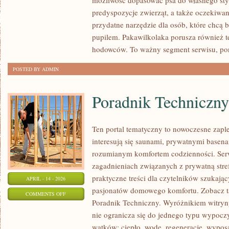
możliwość dopasować psa do własnego sty
PSIE
predyspozycje zwierząt, a także oczekiwan
PODRÓŻE
przydatne narzędzie dla osób, które chcą 
I
pupilem. Pakawilkolaka porusza również t
AKTYWNOŚCI
hodowców. To ważny segment serwisu, po
POSTED BY ADMIN
Poradnik Techniczny
Ten portal tematyczny to nowoczesne zaple
interesują się saunami, prywatnymi base
rozumianym komfortem codzienności. Serw
zagadnieniach związanych z prywatną stre
praktyczne treści dla czytelników szukając
APRIL - 14 - 2026
pasjonatów domowego komfortu. Zobacz ta
ON
COMMENTS OFF
Poradnik Techniczny. Wyróżnikiem witryny 
PORADNIK
nie ogranicza się do jednego typu wypocz
TECHNICZNY
wątków: ciepło, wodę, regenerację, wypos