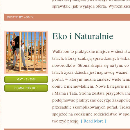
sprawdzić, jak wygląda oferta. Wyróżniki
POSTED BY ADMIN
Eko i Naturalnie
Wallaboo to praktyczne miejsce w sieci s
tatach, którzy szukają sprawdzonych wsk
noworodków. Strona skupia się na tym, co
latach życia dziecka jest naprawdę ważne: 
portal, w którym można znaleźć wiele tem
MAY - 2 - 2026
domu z niemowlakiem. Nowe kategorie na s
ON
COMMENTS OFF
i Mama i Tata. Strona została przygotowan
EKO
podejmować praktyczne decyzje zakupowe i
I
przesadnie skomplikowanych porad. Treśc
NATURALNIE
spojrzeć na codzienne rodzicielstwo w spos
tworzyć presję
[ Read More ]