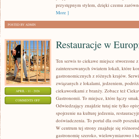
MIESZANKI
przystępnym stylem, dzięki czemu zarówno
More ]
POSTED BY ADMIN
Restauracje w Europ
Ten serwis to ciekawe miejsce stworzone z
zainteresowanych światem lokali, które kon
gastronomicznych z różnych krajów. Serwi
związanych z lokalami, jedzeniem, podróża
ciekawostkami z branży. Zobacz też Ciekaw
APRIL - 11 - 2026
Gastronomii. To miejsce, które łączy smak,
ON
COMMENTS OFF
Odwiedzający znajdzie tutaj nie tylko opisy
RESTAURACJE
spojrzenie na kulturę jedzenia, restauracyj
W
doświadczenia. To portal dla osób poszukuj
EUROPIE
W centrum tej strony znajduje się różnoro
gastronomię szeroko, wielowymiarowo i b