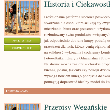
Historia i Ciekawost
Profesjonalna platforma sieciowa poświęco
stworzone dla osób, które szukają stylowyc
mieszkania, biura oraz przestrzeni użytko
rozbudowany świat produktów związanych 
jak odpowiednio dobrane lampy potrafią o
APRIL - 28 - 2026
przestrzeń dla tych, którzy cenią piękno, 
ON
COMMENTS OFF
na solidność wykonania i codzienny komf
HISTORIA
Fotowoltaika i Energia Odnawialna i Fotow
I
Na stronie można znaleźć wielorakie propo
CIEKAWOSTKI
kuchni, jadalni, łazienki czy pokoju dzie
wymaga bowiem innego podejścia do światł
pomagają dopasować idealny model do ko
POSTED BY ADMIN
Przepisy Wegańskie