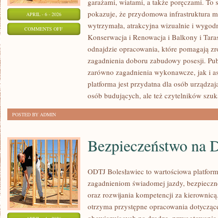
garażami, wiatami, a także poręczami. To 
pokazuje, że przydomowa infrastruktura m
APRIL - 6 - 2026
wytrzymała, atrakcyjna wizualnie i wygo
ON
COMMENTS OFF
Konserwacja i Renowacja i Balkony i Taras
BALKONY
odnajdzie opracowania, które pomagają z
I
zagadnienia doboru zabudowy posesji. Pub
TARASY
zarówno zagadnienia wykonawcze, jak i a
platforma jest przydatna dla osób urządza
osób budujących, ale też czytelników szu
POSTED BY ADMIN
Bezpieczeństwo na 
ODTJ Bolesławiec to wartościowa platforma
zagadnieniom świadomej jazdy, bezpieczn
oraz rozwijania kompetencji za kierownicą
otrzyma przystępne opracowania dotyczące 