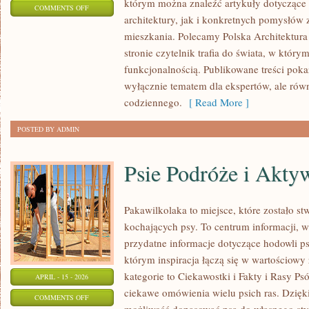
którym można znaleźć artykuły dotyczące
ON
COMMENTS OFF
architektury, jak i konkretnych pomysłów
POLSKA
mieszkania. Polecamy Polska Architektura 
ARCHITEKTURA
stronie czytelnik trafia do świata, w którym
funkcjonalnością. Publikowane treści pokazu
wyłącznie tematem dla ekspertów, ale równ
codziennego.
[ Read More ]
POSTED BY ADMIN
Psie Podróże i Akty
Pakawilkolaka to miejsce, które zostało s
kochających psy. To centrum informacji, w
przydatne informacje dotyczące hodowli ps
którym inspiracja łączą się w wartościowy
kategorie to Ciekawostki i Fakty i Rasy P
APRIL - 15 - 2026
ciekawe omówienia wielu psich ras. Dzię
ON
COMMENTS OFF