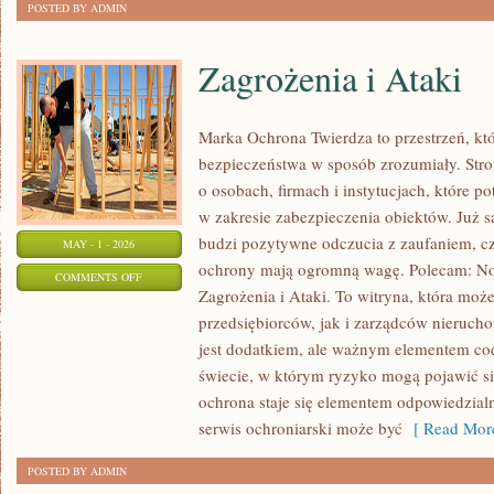
POSTED BY ADMIN
Zagrożenia i Ataki
Marka Ochrona Twierdza to przestrzeń, któ
bezpieczeństwa w sposób zrozumiały. Stro
o osobach, firmach i instytucjach, które p
w zakresie zabezpieczenia obiektów. Już
budzi pozytywne odczucia z zaufaniem, cz
MAY - 1 - 2026
ochrony mają ogromną wagę. Polecam: No
ON
COMMENTS OFF
Zagrożenia i Ataki. To witryna, która moż
ZAGROŻENIA
przedsiębiorców, jak i zarządców nierucho
I
jest dodatkiem, ale ważnym elementem c
ATAKI
świecie, w którym ryzyko mogą pojawić si
ochrona staje się elementem odpowiedzial
serwis ochroniarski może być
[ Read More
POSTED BY ADMIN