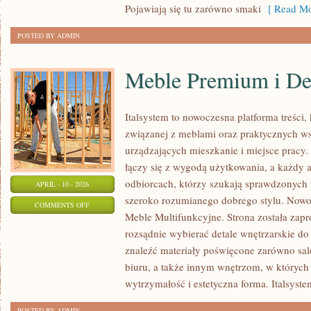
Pojawiają się tu zarówno smaki
[ Read Mo
POSTED BY ADMIN
Meble Premium i De
Italsystem to nowoczesna platforma treści, 
związanej z meblami oraz praktycznych w
urządzających mieszkanie i miejsce pracy.
łączy się z wygodą użytkowania, a każdy a
odbiorcach, którzy szukają sprawdzonych r
APRIL - 10 - 2026
szeroko rozumianego dobrego stylu. Nowoś
ON
COMMENTS OFF
Meble Multifunkcyjne. Strona została zapr
MEBLE
rozsądnie wybierać detale wnętrzarskie d
PREMIUM
znaleźć materiały poświęcone zarówno salo
I
biuru, a także innym wnętrzom, w których
DESIGNERSKIE
wytrzymałość i estetyczna forma. Italsyst
POSTED BY ADMIN