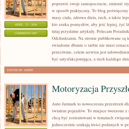
poprawić swoje samopoczucie, zmienić styl
w sposób praktyczny. To blog poświęcony
masy ciała, zdrowa dieta, ruch, a także le
kto szuka pomysłów, aby jeść lepiej, żyć lż
APRIL - 21 - 2026
tutaj przydatne artykuły. Polecam Poradnik
ON
COMMENTS OFF
Odchudzaniu. Na stronie publikowane są te
HISTORIE
świadome dbanie o siebie nie musi oznac
SUKCESU
przeciwnie, celem serwisu jest udowodnie
być satysfakcjonująca, a ruch każdego dni
POSTED BY ADMIN
Motoryzacja Przyszł
Auto Jarmark to nowoczesna przestrzeń dla
światem pojazdów. To miejsce tworzone z 
chcą być zorientowani w tematach związa
jednocześnie szukają treści podanych w p