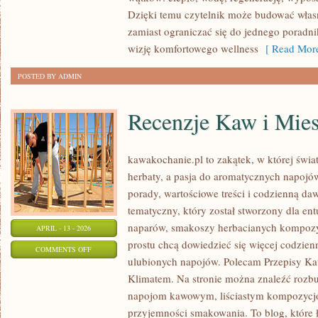
Dzięki temu czytelnik może budować włas
zamiast ograniczać się do jednego poradni
wizję komfortowego wellness
[ Read More
POSTED BY ADMIN
Recenzje Kaw i Mie
kawakochanie.pl to zakątek, w której świa
herbaty, a pasja do aromatycznych napojó
porady, wartościowe treści i codzienną da
tematyczny, który został stworzony dla en
naparów, smakoszy herbacianych kompozycj
APRIL - 13 - 2026
prostu chcą dowiedzieć się więcej codzien
ON
COMMENTS OFF
ulubionych napojów. Polecam Przepisy Ka
RECENZJE
Klimatem. Na stronie można znaleźć rozb
KAW
napojom kawowym, liściastym kompozycjom
I
przyjemności smakowania. To blog, które 