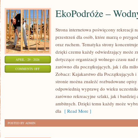
EkoPodróże – Wodny
Strona internetowa poświęcony rekreacji n
przestrzeń dla osób, które marzą o przygo
oraz ruchem. Tematyka strony koncentruje
dzięki czemu każdy odwiedzający może zn
dotyczące organizacji wolnego czasu nad 
APRIL - 29 - 2026
zarówno dla początkujących, jak i dla m
ON
COMMENTS OFF
Zobacz: Kajakarstwo dla Początkujących i
EKOPODRÓŻE
stronie można znaleźć rozbudowane opisy 
–
odpowiednią wyprawę do wieku uczestnikó
WODNY
zarówno rekreacyjne szlaki, jak i bardziej
STYL
ambitnych. Dzięki temu każdy może wybr
ŻYCIA
dla
[ Read More ]
POSTED BY ADMIN