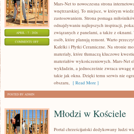
Mars-Net to nowoczesna strona internetowa
wnętrzarskiej. To miejsce, w którym wiedz
zastosowaniem. Strona pomaga miłośnikó
odnajdywaniu najlepszych inspiracji, pok
związanych z panelami, a także z oknam
APRIL - 7 - 2026
osób, które planują remont. Warto przeczyt
ON
COMMENTS OFF
Kafelki i Płytki Ceramiczne. Na stronie m
TRENDY
materiały, które tłumaczą kluczowe kwest
W
materiałów wykończeniowych. Mars-Net e
WYKOŃCZENIU
wykładzin, a jednocześnie zwraca uwagę n
WNĘTRZ
takie jak okna. Dzięki temu serwis nie og
obszaru,
[ Read More ]
POSTED BY ADMIN
Młodzi w Kościele
Portal chrześcijański dedykowany ludzi wi