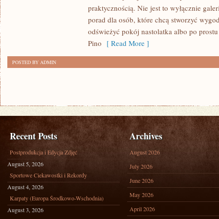
praktycznością. Nie jest to wyłącznie gale
porad dla osób, które chcą stworzyć wygo
odświeżyć pokój nastolatka albo po prost
Pino
[ Read More ]
POSTED BY ADMIN
Recent Posts
Archives
Postprodukcja i Edycja Zdjęć
August 2026
August 5, 2026
July 2026
Sportowe Ciekawostki i Rekordy
June 2026
August 4, 2026
May 2026
Karpaty (Europa Środkowo-Wschodnia)
April 2026
August 3, 2026