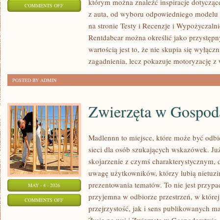
którym można znaleźć inspiracje dotycząc
ON
COMMENTS OFF
z auta, od wyboru odpowiedniego modelu 
NOWOŚCI
na stronie Testy i Recenzje i Wypożyczalni
I
Rentdabcar można określić jako przystępny
PREMIERY
wartością jest to, że nie skupia się wyłąc
zagadnienia, lecz pokazuje motoryzację z 
POSTED BY ADMIN
Zwierzęta w Gospod
Madlennn to miejsce, które może być odb
sieci dla osób szukających wskazówek. J
skojarzenie z czymś charakterystycznym, 
uwagę użytkowników, którzy lubią nietuz
prezentowania tematów. To nie jest przypad
MAY - 4 - 2026
przyjemna w odbiorze przestrzeń, w które
ON
COMMENTS OFF
przejrzystość, jak i sens publikowanych ma
ZWIERZĘTA