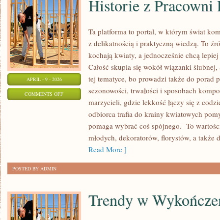
Historie z Pracowni
Ta platforma to portal, w którym świat ko
z delikatnością i praktyczną wiedzą. To ź
kochają kwiaty, a jednocześnie chcą lepie
Całość skupia się wokół wiązanki ślubnej,
tej tematyce, bo prowadzi także do porad p
APRIL - 9 - 2026
sezonowości, trwałości i sposobach kompo
ON
COMMENTS OFF
marzycieli, gdzie lekkość łączy się z codz
HISTORIE
odbiorca trafia do krainy kwiatowych pom
Z
pomaga wybrać coś spójnego. To wartościo
PRACOWNI
młodych, dekoratorów, florystów, a także 
FLORYSTYCZNYCH
Read More ]
POSTED BY ADMIN
Trendy w Wykończe