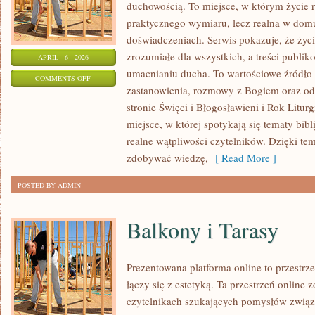
duchowością. To miejsce, w którym życie r
praktycznego wymiaru, lecz realna w domu
doświadczeniach. Serwis pokazuje, że ży
zrozumiałe dla wszystkich, a treści publik
APRIL - 6 - 2026
umacnianiu ducha. To wartościowe źródło i
ON
COMMENTS OFF
zastanowienia, rozmowy z Bogiem oraz od
MŁODZI
stronie Święci i Błogosławieni i Rok Litur
W
miejsce, w której spotykają się tematy bibli
KOŚCIELE
realne wątpliwości czytelników. Dzięki te
zdobywać wiedzę,
[ Read More ]
POSTED BY ADMIN
Balkony i Tarasy
Prezentowana platforma online to przestrz
łączy się z estetyką. Ta przestrzeń online
czytelnikach szukających pomysłów związa