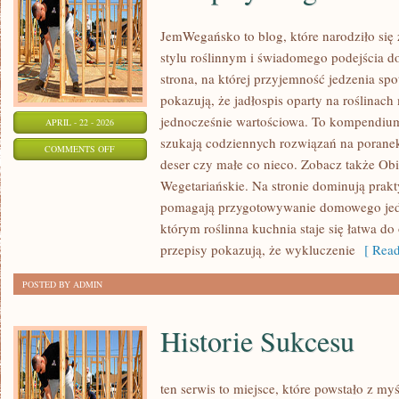
JemWegańsko to blog, które narodziło się
stylu roślinnym i świadomego podejścia d
strona, na której przyjemność jedzenia spo
pokazują, że jadłospis oparty na roślinac
jednocześnie wartościowa. To kompendium
APRIL - 22 - 2026
szukają codziennych rozwiązań na poranek
ON
COMMENTS OFF
deser czy małe co nieco. Zobacz także Obi
PRZEPISY
Wegetariańskie. Na stronie dominują prakt
WEGAŃSKIE
pomagają przygotowywanie domowego jedze
którym roślinna kuchnia staje się łatwa do 
przepisy pokazują, że wykluczenie
[ Read
POSTED BY ADMIN
Historie Sukcesu
ten serwis to miejsce, które powstało z my