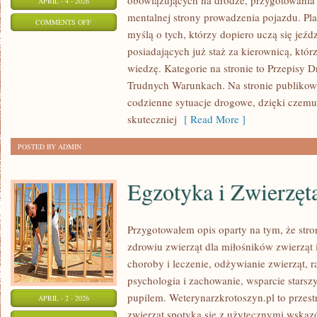
obowiązujących na drodze, przygotowania 
APRIL - 4 - 2026
mentalnej strony prowadzenia pojazdu. Pla
ON
COMMENTS OFF
myślą o tych, którzy dopiero uczą się jeźd
BEZPIECZEŃSTWO
posiadających już staż za kierownicą, któ
NA
wiedzę. Kategorie na stronie to Przepisy 
DRODZE
Trudnych Warunkach. Na stronie publikowa
codzienne sytuacje drogowe, dzięki czem
skuteczniej
[ Read More ]
POSTED BY ADMIN
Egzotyka i Zwierzęt
Przygotowałem opis oparty na tym, że stro
zdrowiu zwierząt dla miłośników zwierząt 
choroby i leczenie, odżywianie zwierząt, r
psychologia i zachowanie, wsparcie starsz
pupilem. Weterynarzkrotoszyn.pl to przes
APRIL - 2 - 2026
zwierząt spotyka się z użytecznymi wskaz