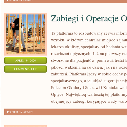
Zabiegi i Operacje 
Ta platforma to rozbudowany serwis info
wzroku, w którym centralne miejsce zajmu
lekarza okulisty, specjalisty od badania w
rozwiązań optycznych. Już na pierwszy rzut
stworzone dla pacjentów, ponieważ treści 
APRIL - 9 - 2026
jakości widzenia na co dzień, jak i na 
ON
COMMENTS OFF
zaburzeń. Platforma łączy w sobie cechy p
ZABIEGI
specjalistycznego, a jej układ sugeruje sta
I
Polecam Okulary i Soczewki Kontaktowe 
OPERACJE
Optyce. Największą wartością tej platformy
OCZU
obejmujący zabiegi korygujące wady wzro
POSTED BY ADMIN