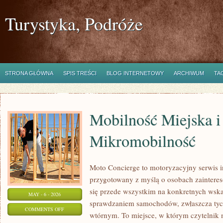
Turystyka, Podróże
STRONA GŁÓWNA
SPIS TREŚCI
BLOG INTERNETOWY
ARCHIWUM
TA
Mobilność Miejska i
Mikromobilność
Moto Concierge to motoryzacyjny serwis i
przygotowany z myślą o osobach zainteres
się przede wszystkim na konkretnych ws
MAY - 6 - 2026
sprawdzaniem samochodów, zwłaszcza tyc
ON
COMMENTS OFF
wtórnym. To miejsce, w którym czytelnik
MOBILNOŚĆ