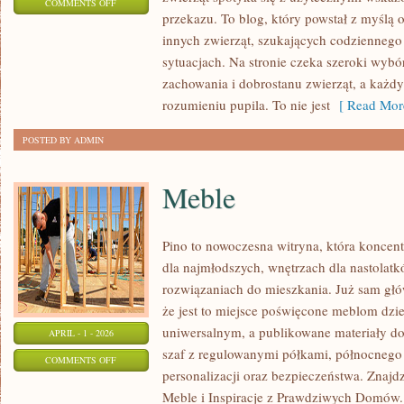
ON
COMMENTS OFF
przekazu. To blog, który powstał z myślą 
EGZOTYKA
innych zwierząt, szukających codzienneg
I
sytuacjach. Na stronie czeka szeroki wybó
ZWIERZĘTA
zachowania i dobrostanu zwierząt, a każ
NIETYPOWE
rozumieniu pupila. To nie jest
[ Read Mor
POSTED BY ADMIN
Meble
Pino to nowoczesna witryna, która koncentr
dla najmłodszych, wnętrzach dla nastolat
rozwiązaniach do mieszkania. Już sam głó
że jest to miejsce poświęcone meblom dz
uniwersalnym, a publikowane materiały d
APRIL - 1 - 2026
szaf z regulowanymi półkami, północnego
ON
COMMENTS OFF
personalizacji oraz bezpieczeństwa. Znajdzi
MEBLE
Meble i Inspiracje z Prawdziwych Domów. T