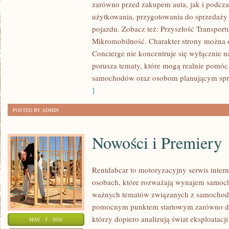
zarówno przed zakupem auta, jak i podcz
MIEJSKA
użytkowania, przygotowania do sprzedaży
I
pojazdu. Zobacz też: Przyszłość Transport
MIKROMOBILNOŚĆ
Mikromobilność. Charakter strony można o
Concierge nie koncentruje się wyłącznie n
porusza tematy, które mogą realnie pomóc
samochodów oraz osobom planującym spr
]
POSTED BY ADMIN
Nowości i Premiery
Rentdabcar to motoryzacyjny serwis inter
osobach, które rozważają wynajem samoch
ważnych tematów związanych z samochod
pomocnym punktem startowym zarówno dla 
którzy dopiero analizują świat eksploatac
MAY - 5 - 2026