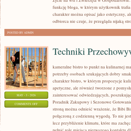
Życie na wsi i Zwierzęta w Gospodarstwie
W
funkcję bloga, w którym użytkownik trafia n
GOSPODARSTWIE
charakter można opisać jako estetyczny, a
odbiorca nie czuje, że przegląda nijaką str
POSTED BY ADMIN
Techniki Przechowy
kameralne bistro to punkt na kulinarnej m
potrzeby osobach szukających dobry smak.
charakter bistro, w którym propozycje kuli
apetyczne, ale również tworzone z pomysł
zainteresować odwiedzających, poszukując
MAY - 3 - 2026
Poradnik Zakupowy i Sezonowe Gotowanie.
ON
COMMENTS OFF
stroną można odnieść wrażenie, że Bibi Bis
TECHNIKI
połączoną z codzienną wygodą. To nie jest
PRZECHOWYWANIA
lecz przybliżenie klimatu, które ma zach
pełnić rolę miejsca pierwszego kontaktu d