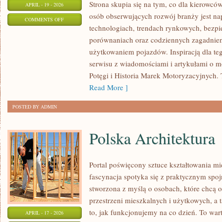
Strona skupia się na tym, co dla kierowcó
APRIL - 19 - 2026
osób obserwujących rozwój branży jest na
ON
COMMENTS OFF
technologiach, trendach rynkowych, bezpie
MOTORYZACJA
porównaniach oraz codziennych zagadnie
PRZYSZŁOŚCI
użytkowaniem pojazdów. Inspiracją dla tego
serwisu z wiadomościami i artykułami o m
Potęgi i Historia Marek Motoryzacyjnych. T
Read More ]
POSTED BY ADMIN
Polska Architektura
Portal poświęcony sztuce kształtowania mi
fascynacja spotyka się z praktycznym spoj
stworzona z myślą o osobach, które chcą o
przestrzeni mieszkalnych i użytkowych, a 
to, jak funkcjonujemy na co dzień. To war
APRIL - 17 - 2026