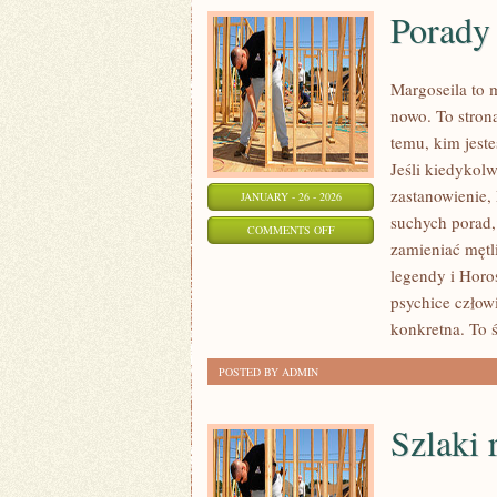
Porady
Margoseila to 
nowo. To strona
temu, kim jeste
Jeśli kiedykolw
zastanowienie, 
JANUARY - 26 - 2026
suchych porad,
ON
COMMENTS OFF
zamieniać mętli
PORADY
legendy i Horo
OD
psychice człow
WRÓŻEK
konkretna. To ś
I
EZOTERYKÓW
POSTED BY ADMIN
Szlaki