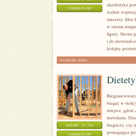
akrobatyka powi
ON
COMMENTS OFF
realnie wspier
TANIEC
tancerzy. Idea
W
w swoim tempie
RÓŻNYCH
figury. Strona 
KRAJACH
i do doświadcz
I
kolejny pozio
TRADYCJACH
POSTED BY ADMIN
Dietet
Bieganiewwarsz
biegać w stolic
miejsce, gdzie
metodami. Niez
biegaczy, czy m
JANUARY - 24 - 2026
pomagające pop
ON
COMMENTS OFF