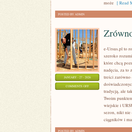
może
[ Read M
POSTED BY ADMIN
Zrówno
e-Ursus.pl to 
szeroko rozumia
które chcą poz
nadęcia, za to
treści zarówno
JANUARY - 27 - 2026
doświadczonych
ON
COMMENTS OFF
tradycją, ale t
ZRÓWNOWAŻONE
Twoim punktem 
ROLNICTWO
wiejskie i URS
sezon, nikt nie
ciągników i ma
POSTED BY ADMIN