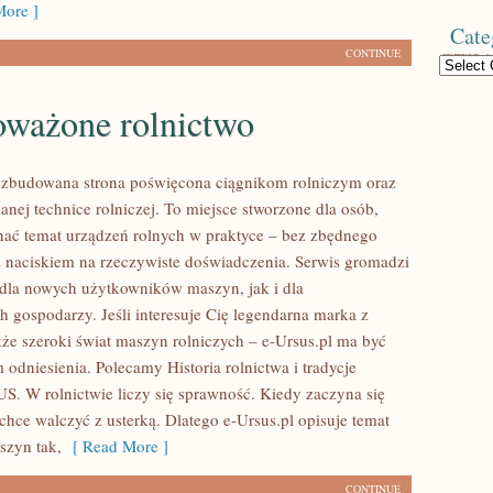
ore ]
Cate
CONTINUE
Categories
ważone rolnictwo
rozbudowana strona poświęcona ciągnikom rolniczym oraz
nej technice rolniczej. To miejsce stworzone dla osób,
nać temat urządzeń rolnych w praktyce – bez zbędnego
 z naciskiem na rzeczywiste doświadczenia. Serwis gromadzi
 dla nowych użytkowników maszyn, jak i dla
 gospodarzy. Jeśli interesuje Cię legendarna marka z
akże szeroki świat maszyn rolniczych – e-Ursus.pl ma być
odniesienia. Polecamy Historia rolnictwa i tradycje
US. W rolnictwie liczy się sprawność. Kiedy zaczyna się
 chce walczyć z usterką. Dlatego e-Ursus.pl opisuje temat
szyn tak,
[ Read More ]
CONTINUE