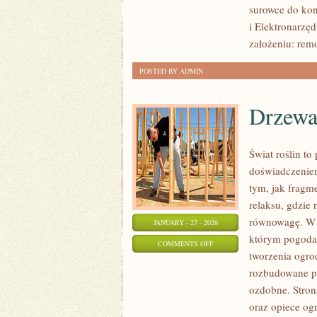
surowce do kon
GRZEWCZE
i Elektronarzęd
I
założeniu: rem
WENTYLACYJNE
POSTED BY ADMIN
Drzewa
Świat roślin to
doświadczeniem
tym, jak fragm
relaksu, gdzie 
równowagę. W ce
JANUARY - 27 - 2026
którym pogoda 
ON
COMMENTS OFF
tworzenia ogro
DRZEWA
rozbudowane pr
I
ozdobne. Strona
KRZEWY
oraz opiece og
OWOCOWE