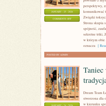
powstało z myś
perspektywy, z
komunikować ta
JANUARY - 25 - 2026
Związki toksycz
ON
COMMENTS OFF
Strona skupia 
ZWIĄZKI
spójność, zauf
W
sekretne triki,
DOJRZAŁYM
w którym obie 
WIEKU
oznacza
[ Read
POSTED BY ADMIN
Taniec 
tradycj
Dream Team Łód
stworzona dla o
w kierunku spra
JANUARY - 24 - 2026