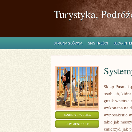
Turystyka, Podróż
STRONA GŁÓWNA
SPIS TREŚCI
BLOG INT
System
Sklep-Pusmak.p
osobach, które
guzik wnętrza 
wykonana na dz
wyposażenie wa
JANUARY - 27 - 2026
takie jak masz
ON
COMMENTS OFF
zmierzyć, jak p
SYSTEMY