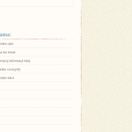
ama:
pełen opis
a ten temat
ięcej informacji tutaj
pełne szczegóły
ełen tekst