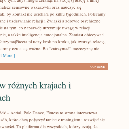
lą o tym, abyś mogła zerknąć na swoją sytuację z innej
naleźć sensowne wskazówki oraz nauczyć się
k, by kontakt nie uciekała po kilku tygodniach. Polecamy
ne i uzdrawianie relacji i Związki a zdrowie psychiczne.
się na tym, co naprawdę utrzymuje uwagę w relacji:
anie, a także inteligencja emocjonalna. Zamiast obiecywać
 ZatrzymajFaceta.pl uczy krok po kroku, jak tworzyć relację,
strony czują się ważne. Bo “zatrzymać” mężczyznę nie
 More ]
CONTINUE
w różnych krajach i
ach
ź – Aerial, Pole Dance, Fitness to strona internetowa
sób, które chcą połączyć taniec z treningiem i rozwijać się
wności. To platforma dla wszystkich, którzy czują, że