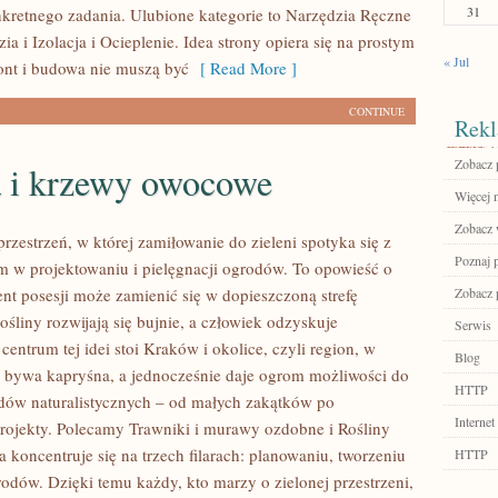
31
kretnego zadania. Ulubione kategorie to Narzędzia Ręczne
zia i Izolacja i Ocieplenie. Idea strony opiera się na prostym
« Jul
ont i budowa nie muszą być
[ Read More ]
CONTINUE
Rekl
Zobacz 
 i krzewy owocowe
Więcej n
Zobacz w
 przestrzeń, w której zamiłowanie do zieleni spotyka się z
Poznaj 
 w projektowaniu i pielęgnacji ogrodów. To opowieść o
ent posesji może zamienić się w dopieszczoną strefę
Zobacz p
rośliny rozwijają się bujnie, a człowiek odzyskuje
Serwis
ntrum tej idei stoi Kraków i okolice, czyli region, w
Blog
bywa kapryśna, a jednocześnie daje ogrom możliwości do
HTTP
dów naturalistycznych – od małych zakątków po
Internet
ojekty. Polecamy Trawniki i murawy ozdobne i Rośliny
 koncentruje się na trzech filarach: planowaniu, tworzeniu
HTTP
rodów. Dzięki temu każdy, kto marzy o zielonej przestrzeni,