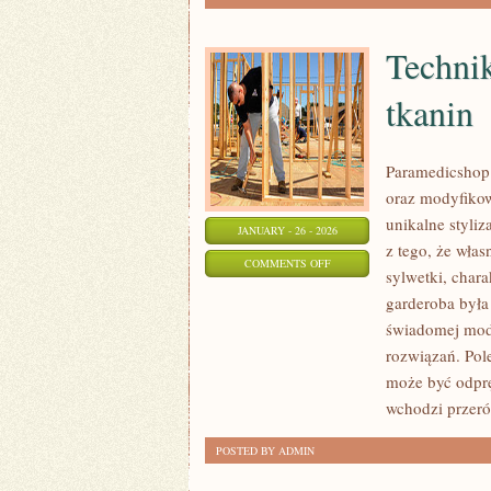
Technik
tkanin
Paramedicshop.p
oraz modyfikow
unikalne styliza
JANUARY - 26 - 2026
z tego, że wła
ON
COMMENTS OFF
sylwetki, chara
TECHNIKI
garderoba była
FARBOWANIA
świadomej mody
I
rozwiązań. Pole
OZDABIANIA
może być odprę
TKANIN
wchodzi przeró
POSTED BY ADMIN