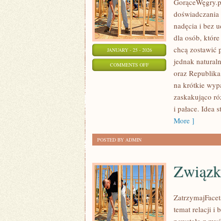
GorąceWęgry.pl
doświadczania
nadęcia i bez 
dla osób, któr
chcą zostawić 
JANUARY - 25 - 2026
jednak naturaln
ON
COMMENTS OFF
oraz Republika
SZLAKI
na krótkie wypa
ROWEROWE
zaskakująco ró
i pałace. Idea 
More ]
POSTED BY ADMIN
Związk
ZatrzymajFaceta
temat relacji 