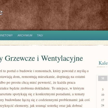
e
ERNETOWY
ARCHIWUM
TAGI
y Grzewcze i Wentylacyjne
Kale
l to portal o budowie i remontach, który powstał z myślą o
 stawiają dom, remontują mieszkanie, dopinają na ostatni
M
albo po prostu chcą mieć pewność, że każda praca
iałce będzie zrobiona dokładnie. To miejsce, w którym
3
rsztatu spotykają się z konkretnymi poradami, a tematy
10
yny budowlane łączą się z codziennymi problemami: jak coś
17
rzykręcić elementy, jak usunąć usterkę oraz jak dobrać
24