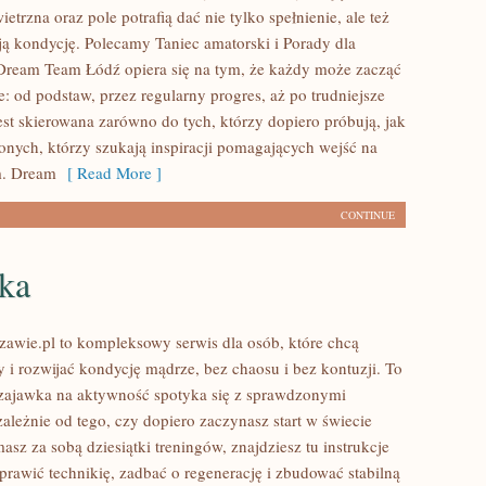
etrzna oraz pole potrafią dać nie tylko spełnienie, ale też
ają kondycję. Polecamy Taniec amatorski i Porady dla
 Dream Team Łódź opiera się na tym, że każdy może zacząć
: od podstaw, przez regularny progres, aż po trudniejsze
jest skierowana zarówno do tych, którzy dopiero próbują, jak
onych, którzy szukają inspiracji pomagających wejść na
m. Dream
[ Read More ]
CONTINUE
yka
awie.pl to kompleksowy serwis dla osób, które chcą
y i rozwijać kondycję mądrze, bez chaosu i bez kontuzji. To
 zajawka na aktywność spotyka się z sprawdzonymi
ależnie od tego, czy dopiero zaczynasz start w świecie
asz za sobą dziesiątki treningów, znajdziesz tu instrukcje
rawić technikię, zadbać o regenerację i zbudować stabilną