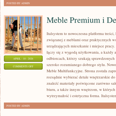
POSTED BY ADMIN
Meble Premium i De
Italsystem to nowoczesna platforma treści, 
związanej z meblami oraz praktycznych w
urządzających mieszkanie i miejsce pracy.
łączy się z wygodą użytkowania, a każdy a
odbiorcach, którzy szukają sprawdzonych r
APRIL - 10 - 2026
szeroko rozumianego dobrego stylu. Nowoś
ON
COMMENTS OFF
Meble Multifunkcyjne. Strona została zapr
MEBLE
rozsądnie wybierać detale wnętrzarskie d
PREMIUM
znaleźć materiały poświęcone zarówno salo
I
biuru, a także innym wnętrzom, w których
DESIGNERSKIE
wytrzymałość i estetyczna forma. Italsyst
POSTED BY ADMIN