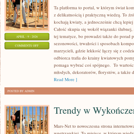
Ta platforma to portal, w którym świat ko
z delikatnością i praktyczną wiedzą. To ź
kochają kwiaty, a jednocześnie chcą lepie
Całość skupia się wokół wiązanki ślubnej,
tej tematyce, bo prowadzi także do porad p
APRIL - 9 - 2026
sezonowości, trwałości i sposobach kompo
ON
COMMENTS OFF
marzycieli, gdzie lekkość łączy się z codz
HISTORIE
odbiorca trafia do krainy kwiatowych pom
Z
pomaga wybrać coś spójnego. To wartościo
PRACOWNI
młodych, dekoratorów, florystów, a także 
FLORYSTYCZNYCH
Read More ]
POSTED BY ADMIN
Trendy w Wykończe
Mars-Net to nowoczesna strona internetowa
wnętrzarskiej. To miejsce, w którym wiedz