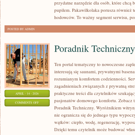
przydatne narzędzie dla osób, które chcą 
I
pupilem. Pakawilkolaka porusza również t
AKTYWNOŚCI
hodowców. To ważny segment serwisu, po
POSTED BY ADMIN
Poradnik Techniczny
Ten portal tematyczny to nowoczesne zaple
interesują się saunami, prywatnymi base
rozumianym komfortem codzienności. Serw
zagadnieniach związanych z prywatną stre
praktyczne treści dla czytelników szukając
APRIL - 14 - 2026
pasjonatów domowego komfortu. Zobacz ta
ON
COMMENTS OFF
Poradnik Techniczny. Wyróżnikiem witryny 
PORADNIK
nie ogranicza się do jednego typu wypocz
TECHNICZNY
wątków: ciepło, wodę, regenerację, wypos
Dzięki temu czytelnik może budować włas