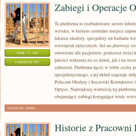
Zabiegi i Operacje 
Ta platforma to rozbudowany serwis info
wzroku, w którym centralne miejsce zajmu
lekarza okulisty, specjalisty od badania w
rozwiązań optycznych. Już na pierwszy rzut
stworzone dla pacjentów, ponieważ treści 
APRIL - 9 - 2026
jakości widzenia na co dzień, jak i na 
ON
COMMENTS OFF
zaburzeń. Platforma łączy w sobie cechy p
ZABIEGI
specjalistycznego, a jej układ sugeruje sta
I
Polecam Okulary i Soczewki Kontaktowe 
OPERACJE
Optyce. Największą wartością tej platformy
OCZU
obejmujący zabiegi korygujące wady wzro
POSTED BY ADMIN
Historie z Pracowni