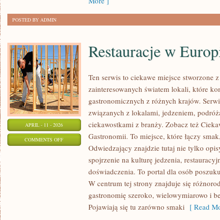
More ]
POSTED BY ADMIN
Restauracje w Europ
Ten serwis to ciekawe miejsce stworzone z
zainteresowanych światem lokali, które kon
gastronomicznych z różnych krajów. Serwi
związanych z lokalami, jedzeniem, podróża
ciekawostkami z branży. Zobacz też Ciekaw
APRIL - 11 - 2026
Gastronomii. To miejsce, które łączy smak,
ON
COMMENTS OFF
Odwiedzający znajdzie tutaj nie tylko opisy
RESTAURACJE
spojrzenie na kulturę jedzenia, restauracyj
W
doświadczenia. To portal dla osób poszukuj
EUROPIE
W centrum tej strony znajduje się różnoro
gastronomię szeroko, wielowymiarowo i b
Pojawiają się tu zarówno smaki
[ Read Mo