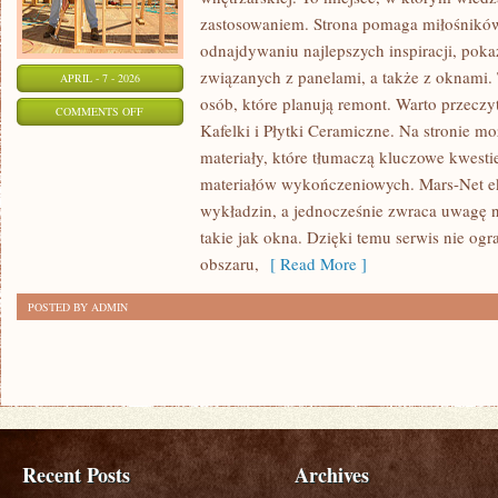
zastosowaniem. Strona pomaga miłośnikó
odnajdywaniu najlepszych inspiracji, pok
związanych z panelami, a także z oknam
APRIL - 7 - 2026
osób, które planują remont. Warto przeczyt
ON
COMMENTS OFF
Kafelki i Płytki Ceramiczne. Na stronie m
TRENDY
materiały, które tłumaczą kluczowe kwest
W
materiałów wykończeniowych. Mars-Net e
WYKOŃCZENIU
wykładzin, a jednocześnie zwraca uwagę n
WNĘTRZ
takie jak okna. Dzięki temu serwis nie og
obszaru,
[ Read More ]
POSTED BY ADMIN
Recent Posts
Archives