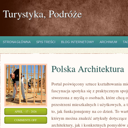
Turystyka, Podróże
STRONA GŁÓWNA
SPIS TREŚCI
BLOG INTERNETOWY
ARCHIWUM
TA
Polska Architektura
Portal poświęcony sztuce kształtowania mi
fascynacja spotyka się z praktycznym spoj
stworzona z myślą o osobach, które chcą o
przestrzeni mieszkalnych i użytkowych, a 
to, jak funkcjonujemy na co dzień. To war
APRIL - 17 - 2026
którym można znaleźć artykuły dotyczące
ON
COMMENTS OFF
architektury, jak i konkretnych pomysłów
POLSKA