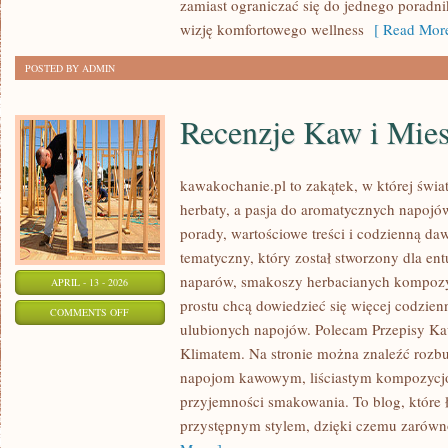
zamiast ograniczać się do jednego poradni
wizję komfortowego wellness
[ Read More
POSTED BY ADMIN
Recenzje Kaw i Mie
kawakochanie.pl to zakątek, w której świa
herbaty, a pasja do aromatycznych napojó
porady, wartościowe treści i codzienną da
tematyczny, który został stworzony dla en
naparów, smakoszy herbacianych kompozycj
APRIL - 13 - 2026
prostu chcą dowiedzieć się więcej codzien
ON
COMMENTS OFF
ulubionych napojów. Polecam Przepisy Ka
RECENZJE
Klimatem. Na stronie można znaleźć rozb
KAW
napojom kawowym, liściastym kompozycjom
I
przyjemności smakowania. To blog, które 
MIESZANKI
przystępnym stylem, dzięki czemu zarówno