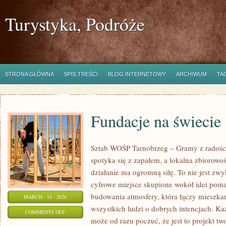
Turystyka, Podróże
STRONA GŁÓWNA
SPIS TREŚCI
BLOG INTERNETOWY
ARCHIWUM
TA
Fundacje na świecie
Sztab WOŚP Tarnobrzeg – Gramy z radości
spotyka się z zapałem, a lokalna zbiorowo
działanie ma ogromną siłę. To nie jest zwy
cyfrowe miejsce skupione wokół idei poma
budowania atmosfery, która łączy mieszk
MARCH - 14 - 2026
wszystkich ludzi o dobrych intencjach. Każd
ON
COMMENTS OFF
może od razu poczuć, że jest to projekt t
FUNDACJE