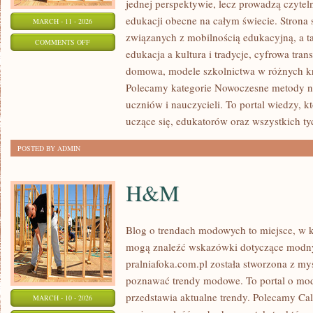
jednej perspektywie, lecz prowadzą czytel
edukacji obecne na całym świecie. Strona 
MARCH - 11 - 2026
związanych z mobilnością edukacyjną, a ta
ON
COMMENTS OFF
edukacja a kultura i tradycje, cyfrowa tran
PRZEDMIOTY
domowa, modele szkolnictwa w różnych kr
SZKOLNE
Polecamy kategorie Nowoczesne metody nau
NA
uczniów i nauczycieli. To portal wiedzy, k
ŚWIECIE
uczące się, edukatorów oraz wszystkich ty
POSTED BY ADMIN
H&M
Blog o trendach modowych to miejsce, w k
mogą znaleźć wskazówki dotyczące modny
pralniafoka.com.pl została stworzona z my
poznawać trendy modowe. To portal o mod
przedstawia aktualne trendy. Polecamy Calv
MARCH - 10 - 2026