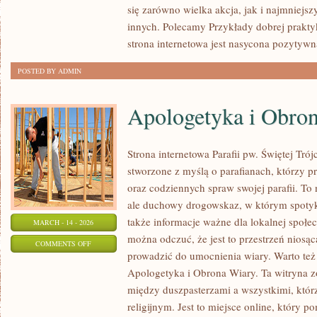
się zarówno wielka akcja, jak i najmniejsz
NA
innych. Polecamy Przykłady dobrej praktyk
ŚWIECIE
strona internetowa jest nasycona pozytywn
POSTED BY ADMIN
Apologetyka i Obro
Strona internetowa Parafii pw. Świętej Tró
stworzone z myślą o parafianach, którzy p
oraz codziennych spraw swojej parafii. To 
ale duchowy drogowskaz, w którym spotyka
także informacje ważne dla lokalnej społe
MARCH - 14 - 2026
można odczuć, że jest to przestrzeń niosą
ON
COMMENTS OFF
prowadzić do umocnienia wiary. Warto też 
APOLOGETYKA
Apologetyka i Obrona Wiary. Ta witryna z
I
między duszpasterzami a wszystkimi, któr
OBRONA
religijnym. Jest to miejsce online, który p
WIARY