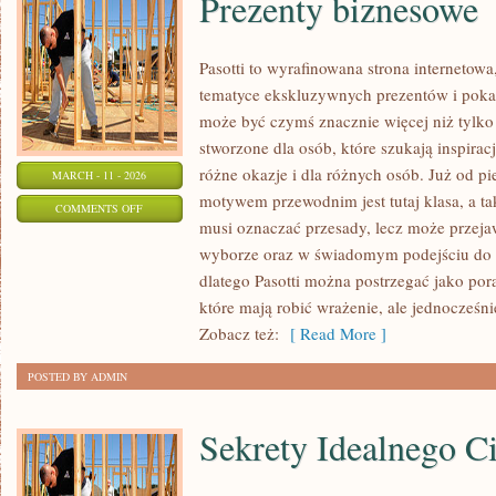
Prezenty biznesowe
Pasotti to wyrafinowana strona internetowa
tematyce ekskluzywnych prezentów i pokaz
może być czymś znacznie więcej niż tylko
stworzone dla osób, które szukają inspirac
różne okazje i dla różnych osób. Już od p
MARCH - 11 - 2026
motywem przewodnim jest tutaj klasa, a tak
ON
COMMENTS OFF
musi oznaczać przesady, lecz może przeja
PREZENTY
wyborze oraz w świadomym podejściu do 
BIZNESOWE
dlatego Pasotti można postrzegać jako por
które mają robić wrażenie, ale jednocześ
Zobacz też:
[ Read More ]
POSTED BY ADMIN
Sekrety Idealnego Ci