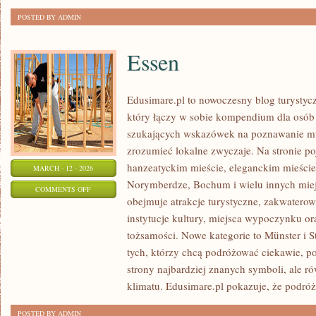
POSTED BY ADMIN
Essen
Edusimare.pl to nowoczesny blog turyst
który łączy w sobie kompendium dla osób
szukających wskazówek na poznawanie mias
zrozumieć lokalne zwyczaje. Na stronie poja
hanzeatyckim mieście, eleganckim mieści
MARCH - 12 - 2026
Norymberdze, Bochum i wielu innych mie
ON
COMMENTS OFF
obejmuje atrakcje turystyczne, zakwatero
ESSEN
instytucje kultury, miejsca wypoczynku or
tożsamości. Nowe kategorie to Münster i St
tych, którzy chcą podróżować ciekawie, 
strony najbardziej znanych symboli, ale r
klimatu. Edusimare.pl pokazuje, że podróż
POSTED BY ADMIN