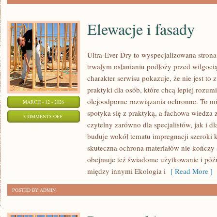
Elewacje i fasady
Ultra-Ever Dry to wyspecjalizowana strona,
trwałym osłanianiu podłoży przed wilgoci
charakter serwisu pokazuje, że nie jest t
praktyki dla osób, które chcą lepiej rozum
olejoodporne rozwiązania ochronne. To mie
MARCH - 12 - 2026
spotyka się z praktyką, a fachowa wiedza
ON
COMMENTS OFF
czytelny zarówno dla specjalistów, jak i d
ELEWACJE
buduje wokół tematu impregnacji szeroki k
I
skuteczna ochrona materiałów nie kończy 
FASADY
obejmuje też świadome użytkowanie i póź
między innymi Ekologia i
[ Read More ]
POSTED BY ADMIN