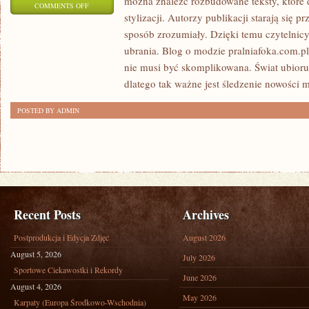
można znaleźć rozbudowane teksty, które 
ON
COMMENTS OFF
stylizacji. Autorzy publikacji starają się 
H&M
sposób zrozumiały. Dzięki temu czytelnic
ubrania. Blog o modzie pralniafoka.com.pl 
nie musi być skomplikowana. Świat ubioru
dlatego tak ważne jest śledzenie nowości
POSTED BY ADMIN
Recent Posts
Archives
Postprodukcja i Edycja Zdjęć
August 2026
August 5, 2026
July 2026
Sportowe Ciekawostki i Rekordy
June 2026
August 4, 2026
May 2026
Karpaty (Europa Środkowo-Wschodnia)