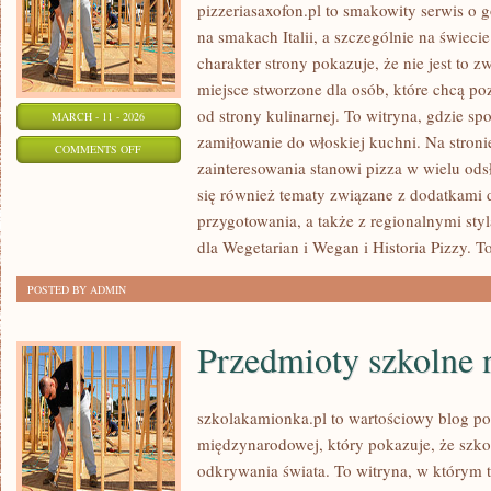
pizzeriasaxofon.pl to smakowity serwis o g
na smakach Italii, a szczególnie na świeci
charakter strony pokazuje, że nie jest to z
miejsce stworzone dla osób, które chcą p
od strony kulinarnej. To witryna, gdzie spo
MARCH - 11 - 2026
zamiłowanie do włoskiej kuchni. Na stroni
ON
COMMENTS OFF
zainteresowania stanowi pizza w wielu ods
SEKRETY
się również tematy związane z dodatkami 
IDEALNEGO
przygotowania, a także z regionalnymi styl
CIASTA
dla Wegetarian i Wegan i Historia Pizzy. T
POSTED BY ADMIN
Przedmioty szkolne 
szkolakamionka.pl to wartościowy blog p
międzynarodowej, który pokazuje, że szko
odkrywania świata. To witryna, w którym t