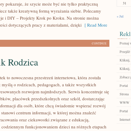
31
óry pokazuje, że szycie może być nie tylko praktyczną
 lecz także kreatywną formą wyrażania siebie. Polecamy
« Jul
cje i DIY – Projekty Krok po Kroku. Na stronie można
reści dotyczących pracy z materiałami, dzięki
[ Read More
Rekl
Poznaj 
CONTINUE
Przejdź 
ik Rodzica
Kliknij,
Kliknij,
tek to nowoczesna przestrzeń internetowa, która została
Zobacz 
 myślą o rodzicach, pedagogach, a także wszystkich
Portal
resowanych rozwojem najmłodszych. Serwis koncentruje się
Strona
obków, placówek przedszkolnych oraz szkół, dostarczając
WWW
nformacji dla osób, które chcą świadomie wspierać rozwój
Portal
a stanowi centrum informacji, w której można znaleźć
acowania oraz ciekawostki związane z edukacją,
Internet
 codziennym funkcjonowaniem dzieci na różnych etapach