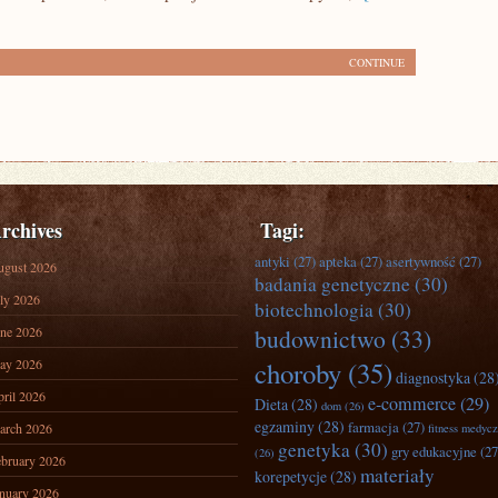
CONTINUE
rchives
Tagi:
antyki
(27)
apteka
(27)
asertywność
(27)
ugust 2026
badania genetyczne
(30)
ly 2026
biotechnologia
(30)
ne 2026
budownictwo
(33)
ay 2026
choroby
(35)
diagnostyka
(28
ril 2026
e-commerce
(29)
Dieta
(28)
dom
(26)
egzaminy
(28)
farmacja
(27)
arch 2026
fitness medyc
genetyka
(30)
gry edukacyjne
(27
(26)
bruary 2026
materiały
korepetycje
(28)
nuary 2026