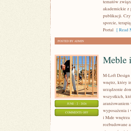
tematów związa
CIEKAWOSTKI
akademickie z 
publikacji. Cz
sporcie, terap
Portal
[ Read M
POSTED BY ADMIN
Meble i
M-Loft Design 
wnętrz, który 
urządzenie domu
wszystkich, kt
aranżowaniem 
JUNE - 2 - 2026
wyposażenia i 
ON
COMMENTS OFF
i Małe wnętrza
MEBLE
rozbudowane ar
I