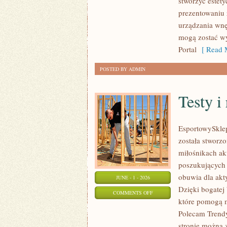
stworzyć estety
DODATKI
prezentowaniu 
urządzania wnęt
mogą zostać wy
Portal
[ Read M
POSTED BY ADMIN
Testy i
EsportowySklep.
została stworz
miłośnikach ak
poszukujących 
obuwia dla akt
JUNE - 1 - 2026
Dzięki bogatej
ON
COMMENTS OFF
które pomogą 
TESTY
Polecam Trendy 
I
stronie można 