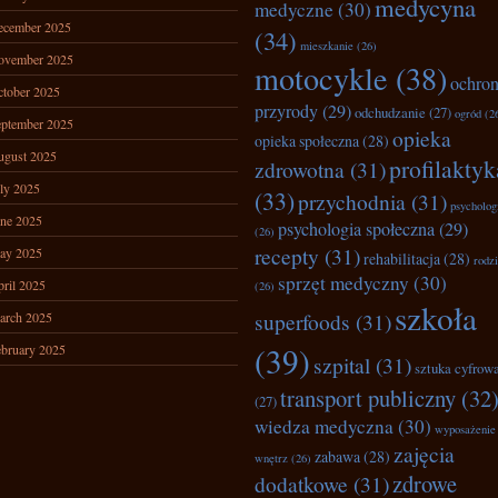
medycyna
medyczne
(30)
ecember 2025
(34)
mieszkanie
(26)
ovember 2025
motocykle
(38)
ochro
tober 2025
przyrody
(29)
odchudzanie
(27)
ogród
(2
ptember 2025
opieka
opieka społeczna
(28)
ugust 2025
profilaktyk
zdrowotna
(31)
ly 2025
(33)
przychodnia
(31)
psycholog
ne 2025
psychologia społeczna
(29)
(26)
recepty
(31)
ay 2025
rehabilitacja
(28)
rodz
sprzęt medyczny
(30)
ril 2025
(26)
szkoła
superfoods
(31)
arch 2025
(39)
bruary 2025
szpital
(31)
sztuka cyfrow
transport publiczny
(32
(27)
wiedza medyczna
(30)
wyposażenie
zajęcia
zabawa
(28)
wnętrz
(26)
zdrowe
dodatkowe
(31)