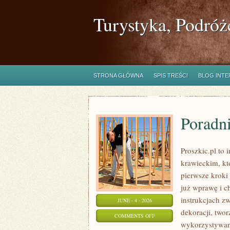
Turystyka, Podróż
STRONA GŁÓWNA
SPIS TREŚCI
BLOG INT
Poradni
Proszkic.pl to 
krawieckim, kt
pierwsze kroki 
już wprawę i c
instrukcjach 
JUNE - 4 - 2026
dekoracji, two
ON
COMMENTS OFF
wykorzystywani
PORADNIK