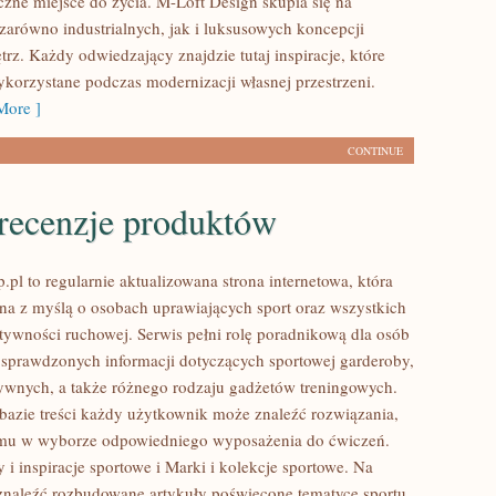
czne miejsce do życia. M-Loft Design skupia się na
zarówno industrialnych, jak i luksusowych koncepcji
rz. Każdy odwiedzający znajdzie tutaj inspiracje, które
korzystane podczas modernizacji własnej przestrzeni.
ore ]
CONTINUE
 recenzje produktów
pl to regularnie aktualizowana strona internetowa, która
ona z myślą o osobach uprawiających sport oraz wszystkich
tywności ruchowej. Serwis pełni rolę poradnikową dla osób
sprawdzonych informacji dotyczących sportowej garderoby,
ywnych, a także różnego rodzaju gadżetów treningowych.
 bazie treści każdy użytkownik może znaleźć rozwiązania,
mu w wyborze odpowiedniego wyposażenia do ćwiczeń.
i inspiracje sportowe i Marki i kolekcje sportowe. Na
znaleźć rozbudowane artykuły poświęcone tematyce sportu.