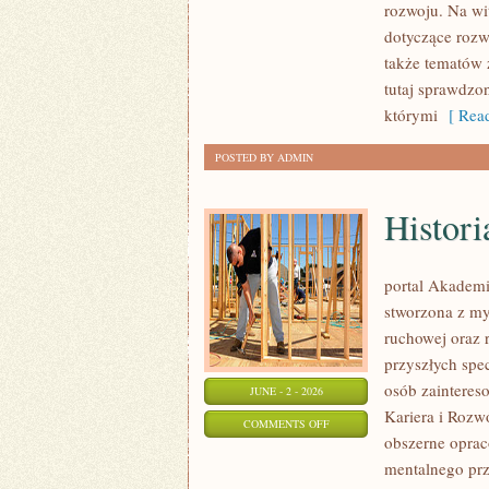
rozwoju. Na wi
dotyczące rozw
także tematów 
tutaj sprawdzo
którymi
[ Read
POSTED BY ADMIN
Histori
portal Akademi
stworzona z my
ruchowej oraz r
przyszłych spe
osób zainteres
JUNE - 2 - 2026
Kariera i Rozw
ON
COMMENTS OFF
obszerne oprac
HISTORIA
mentalnego pr
I