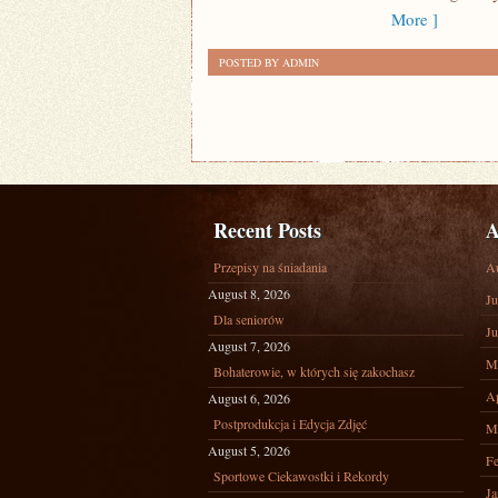
More ]
POSTED BY ADMIN
Recent Posts
A
Przepisy na śniadania
A
August 8, 2026
Ju
Dla seniorów
Ju
August 7, 2026
M
Bohaterowie, w których się zakochasz
Ap
August 6, 2026
Postprodukcja i Edycja Zdjęć
M
August 5, 2026
Fe
Sportowe Ciekawostki i Rekordy
Ja