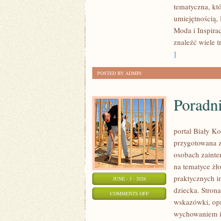
tematyczna, kt
DLA
umiejętnością,
POCZĄTKUJĄCYCH
Moda i Inspira
znaleźć wiele t
]
POSTED BY ADMIN
Poradn
portal Biały Ko
przygotowana z
osobach zainte
na tematyce żł
praktycznych i
JUNE - 3 - 2026
dziecka. Stron
ON
COMMENTS OFF
wskazówki, opr
PORADNIK
wychowaniem i
RODZICA