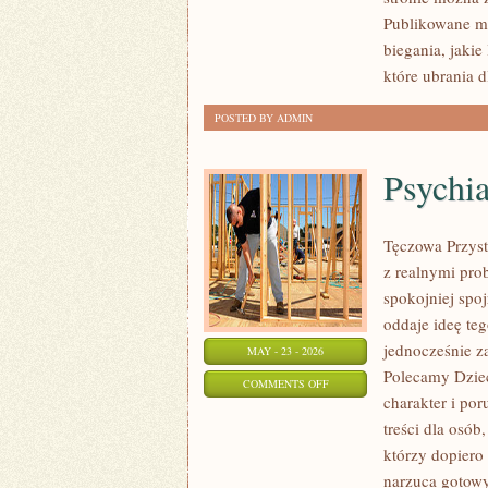
RECENZJE
Publikowane ma
PRODUKTÓW
biegania, jaki
które ubrania d
POSTED BY ADMIN
Psychia
Tęczowa Przyst
z realnymi pro
spokojniej spo
oddaje ideę te
jednocześnie za
MAY - 23 - 2026
Polecamy Dziec
ON
COMMENTS OFF
charakter i po
PSYCHIATRIA
treści dla osób
W
którzy dopiero
PRAKTYCE
narzuca gotowy