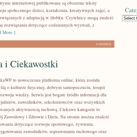
trynie internetowej publikowane są obszerne teksty
Cate
oju społecznego dzieci, kształcenia, kreatywnych zajęć, a
związanych z adaptacją w żłobku. Czytelnicy mogą znaleźć
Categories
ne rozwiązania dotyczące codziennych wyzwań, z
 More ]
CONTINUE
a i Ciekawostki
kaWF to nowoczesna platforma online, która została
ślą o kulturze fizycznej, dobrym samopoczuciu, terapii
ozwoju wiedzy. Serwis jest bogate źródło informacji dla
cjalistów, zawodników, szkoleniowców oraz wszystkich
owanych aktywnością ruchową. Ciekawe kategorie to
ój Zawodowy i Zdrowie i Dieta. Na stronie można znaleźć
owania dotyczące rozwoju sportowego, żywienia,
zygotowania zawodników, usprawniania ruchowego oraz