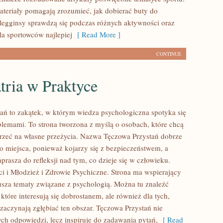
teriały pomagają zrozumieć, jak dobierać buty do
e legginsy sprawdzą się podczas różnych aktywności oraz
la sportowców najlepiej
[ Read More ]
CONTINUE
tria w Praktyce
ań to zakątek, w którym wiedza psychologiczna spotyka się
blemami. To strona tworzona z myślą o osobach, które chcą
jrzeć na własne przeżycia. Nazwa Tęczowa Przystań dobrze
go miejsca, ponieważ kojarzy się z bezpieczeństwem, a
prasza do refleksji nad tym, co dzieje się w człowieku.
i i Młodzież i Zdrowie Psychiczne. Strona ma wspierający
rusza tematy związane z psychologią. Można tu znaleźć
, które interesują się dobrostanem, ale również dla tych,
 zaczynają zgłębiać ten obszar. Tęczowa Przystań nie
ch odpowiedzi, lecz inspiruje do zadawania pytań,
[ Read