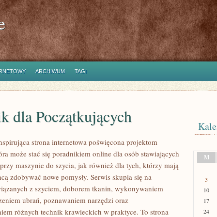
e
ERNETOWY
ARCHIWUM
TAGI
k dla Początkujących
Kale
inspirująca strona internetowa poświęcona projektom
óra może stać się poradnikiem online dla osób stawiających
M
przy maszynie do szycia, jak również dla tych, którzy mają
hcą zdobywać nowe pomysły. Serwis skupia się na
3
związanych z szyciem, doborem tkanin, wykonywaniem
10
rzeniem ubrań, poznawaniem narzędzi oraz
17
em różnych technik krawieckich w praktyce. To strona
24