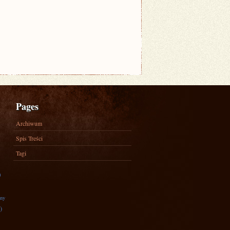
Pages
Archiwum
Spis Treści
Tagi
)
zny
)