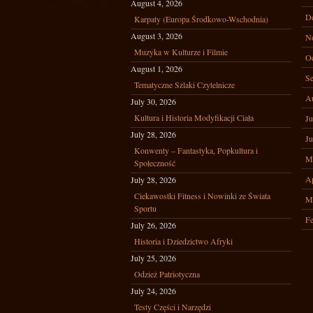
August 4, 2026
D
Karpaty (Europa Środkowo-Wschodnia)
August 3, 2026
N
Muzyka w Kulturze i Filmie
Oc
August 1, 2026
Se
Tematyczne Szlaki Czytelnicze
A
July 30, 2026
Kultura i Historia Modyfikacji Ciała
Ju
July 28, 2026
Ju
Konwenty – Fantastyka, Popkultura i
M
Społeczność
Ap
July 28, 2026
Ciekawostki Fitness i Nowinki ze Świata
M
Sportu
Fe
July 26, 2026
Historia i Dziedzictwo Afryki
July 25, 2026
Odzież Patriotyczna
July 24, 2026
Testy Części i Narzędzi