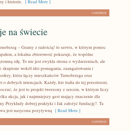
 i historie.
[ Read More ]
CONTINUE
e na świecie
nobrzeg – Gramy z radością! to serwis, w którym pomoc
zapałem, a lokalna zbiorowość pokazuje, że wspólne
romną siłę. To nie jest zwykła strona o wydarzeniach, ale
e skupione wokół idei pomagania, zaangażowania i
sfery, która łączy mieszkańców Tarnobrzega oraz
i o dobrych intencjach. Każdy, kto trafia do tej przestrzeni,
oczuć, że jest to projekt tworzony z sercem, w którym liczy
lka akcja, jak i najmniejszy gest mający znaczenie dla
my Przykłady dobrej praktyki i Jak założyć fundację?. Ta
towa jest nasycona pozytywną
[ Read More ]
CONTINUE