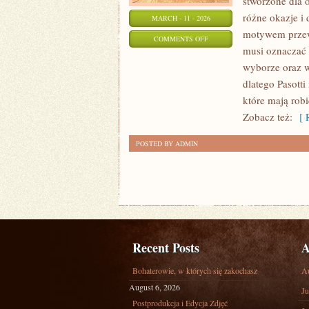
stworzone dla o
różne okazje i
MARCH - 11 - 2026
motywem przewod
ON
COMMENTS OFF
musi oznaczać 
PREZENTY
wyborze oraz 
BIZNESOWE
dlatego Pasott
które mają rob
Zobacz też:
[ R
POSTED BY ADMIN
Recent Posts
A
Bohaterowie, w których się zakochasz
A
August 6, 2026
Ju
Postprodukcja i Edycja Zdjęć