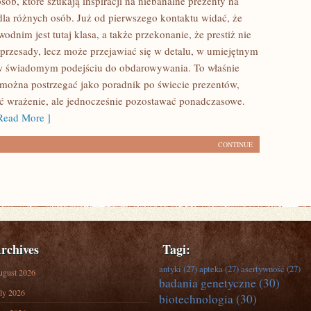
sób, które szukają inspiracji na niebanalne prezenty na
 dla różnych osób. Już od pierwszego kontaktu widać, że
nim jest tutaj klasa, a także przekonanie, że prestiż nie
przesady, lecz może przejawiać się w detalu, w umiejętnym
w świadomym podejściu do obdarowywania. To właśnie
i można postrzegać jako poradnik po świecie prezentów,
ić wrażenie, ale jednocześnie pozostawać ponadczasowe.
ead More ]
CONTINUE
rchives
Tagi:
antyki
(27)
apteka
(27)
asertywność
(27)
ugust 2026
badania genetyczne
(30)
ly 2026
biotechnologia
(30)