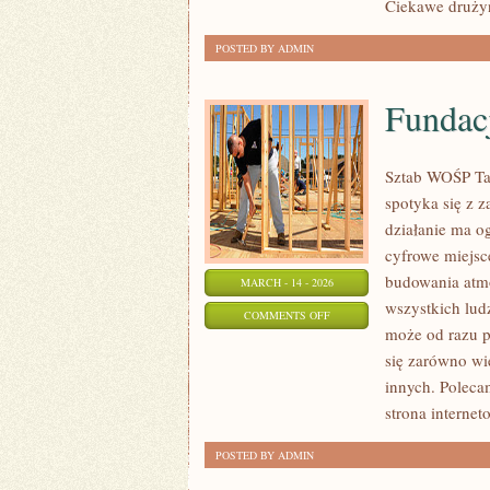
Ciekawe drużyny
POSTED BY ADMIN
Fundacj
Sztab WOŚP Tar
spotyka się z 
działanie ma og
cyfrowe miejsc
budowania atmo
MARCH - 14 - 2026
wszystkich ludz
ON
COMMENTS OFF
może od razu p
FUNDACJE
się zarówno wie
NA
innych. Poleca
ŚWIECIE
strona interne
POSTED BY ADMIN