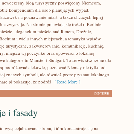
to nowoczesny blog turystyczny poświęcony Niemcom,
sobie kompendium dla osób planujących wypad,
kazówek na poznawanie miast, a także chcących lepiej
ne zwyczaje. Na stronie pojawiają się treści o Berlinie,
ieście, eleganckim mieście nad Renem, Dreźnie,
Bochum i wielu innych miejscach, a tematyka wpisów
cje turystyczne, zakwaterowanie, komunikację, kuchnię,
tury, miejsca wypoczynku oraz opowieści o lokalnej
e kategorie to Münster i Stuttgart. To serwis stworzone dla
hcą podróżować ciekawie, poznawać Niemcy nie tylko od
ziej znanych symboli, ale również przez pryzmat lokalnego
mare.pl pokazuje, że podróż
[ Read More ]
CONTINUE
e i fasady
to wyspecjalizowana strona, która koncentruje się na