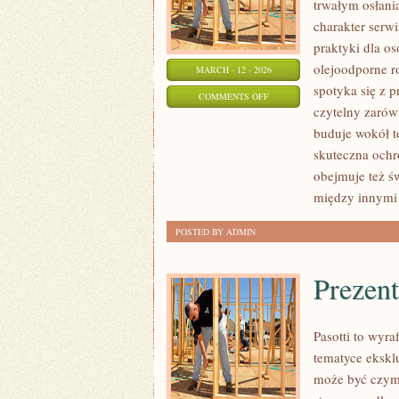
trwałym osłani
charakter serw
praktyki dla os
olejoodporne r
MARCH - 12 - 2026
spotyka się z 
ON
COMMENTS OFF
czytelny zarówn
ELEWACJE
buduje wokół t
I
skuteczna ochr
FASADY
obejmuje też ś
między innymi 
POSTED BY ADMIN
Prezen
Pasotti to wyra
tematyce ekskl
może być czymś