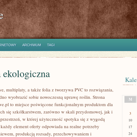
e
ERNETOWY
ARCHIWUM
TAGI
 ekologiczna
Kale
e, multiplaty, a także folia z tworzywa PVC to rozwiązania,
udno wyobrazić sobie nowoczesną uprawę roślin. Strona
M
we.pl to miejsce poświęcone funkcjonalnym produktom dla
ch się szkółkarstwem, zarówno w skali przydomowej, jak i
3
przestrzeń, w której użyteczność spotyka się z wygodą
10
 każdy element oferty odpowiada na realne potrzeby
17
siewem, produkcją rozsady, przechowywaniem i
24