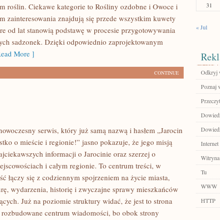
31
m roślin. Ciekawe kategorie to Rośliny ozdobne i Owoce i
m zainteresowania znajdują się przede wszystkim kuwety
« Jul
óre od lat stanowią podstawę w procesie przygotowywania
nych sadzonek. Dzięki odpowiednio zaprojektowanym
ead More ]
Rekl
Odkryj 
CONTINUE
Poznaj 
Przeczyt
Dowiedz 
o nowoczesny serwis, który już samą nazwą i hasłem „Jarocin
Dowiedz 
tko o mieście i regionie!” jasno pokazuje, że jego misją
Internet
najciekawszych informacji o Jarocinie oraz szerzej o
Witryna
ejscowościach i całym regionie. To centrum treści, w
Tu
ść łączy się z codziennym spojrzeniem na życie miasta,
WWW
turę, wydarzenia, historię i zwyczajne sprawy mieszkańców
cych. Już na poziomie struktury widać, że jest to strona
HTTP
 rozbudowane centrum wiadomości, bo obok strony