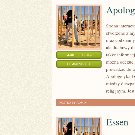
Apolog
Strona internet
stworzone z my
oraz codziennyc
ale duchowy dr
także informac
MARCH - 14 - 2026
można odczuć, 
ON
COMMENTS OFF
prowadzić do u
APOLOGETYKA
Apologetyka i 
I
między duszpas
OBRONA
religijnym. Jes
WIARY
POSTED BY ADMIN
Essen