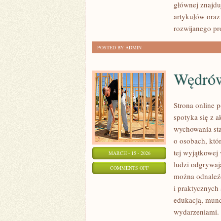
głównej znajduj
artykułów oraz
rozwijanego pr
POSTED BY ADMIN
Wędrów
Strona online 
spotyka się z 
wychowania sta
o osobach, któ
tej wyjątkowej
MARCH - 15 - 2026
ludzi odgrywaj
ON
COMMENTS OFF
można odnaleźć
WĘDRÓWKI
i praktycznych
I
edukacją, mun
BIWAKI
wydarzeniami. 