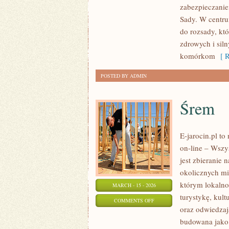
zabezpieczanie
EKOLOGICZNA
Sady. W centru
do rozsady, kt
zdrowych i sil
komórkom
[ R
POSTED BY ADMIN
Śrem
E-jarocin.pl t
on-line – Wszys
jest zbieranie 
okolicznych mi
którym lokalno
MARCH - 15 - 2026
turystykę, kul
ON
COMMENTS OFF
oraz odwiedzają
ŚREM
budowana jako