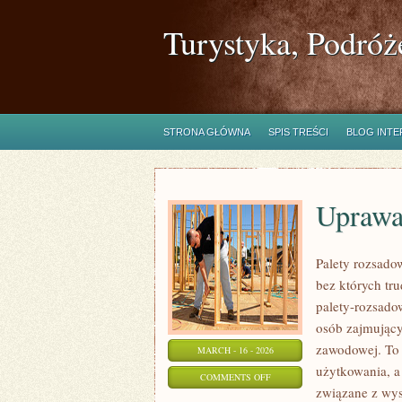
Turystyka, Podróż
STRONA GŁÓWNA
SPIS TREŚCI
BLOG INT
Uprawa
Palety rozsadow
bez których tr
palety-rozsado
osób zajmujący
zawodowej. To 
MARCH - 16 - 2026
użytkowania, a
ON
COMMENTS OFF
związane z wy
UPRAWA