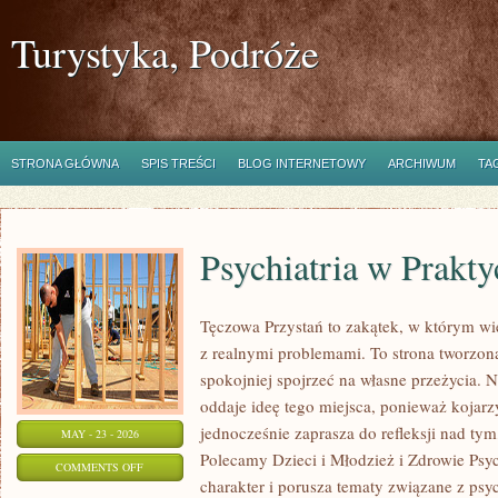
Turystyka, Podróże
STRONA GŁÓWNA
SPIS TREŚCI
BLOG INTERNETOWY
ARCHIWUM
TA
Psychiatria w Prakty
Tęczowa Przystań to zakątek, w którym wi
z realnymi problemami. To strona tworzon
spokojniej spojrzeć na własne przeżycia.
oddaje ideę tego miejsca, ponieważ kojarz
jednocześnie zaprasza do refleksji nad tym
MAY - 23 - 2026
Polecamy Dzieci i Młodzież i Zdrowie Psy
ON
COMMENTS OFF
charakter i porusza tematy związane z psy
PSYCHIATRIA