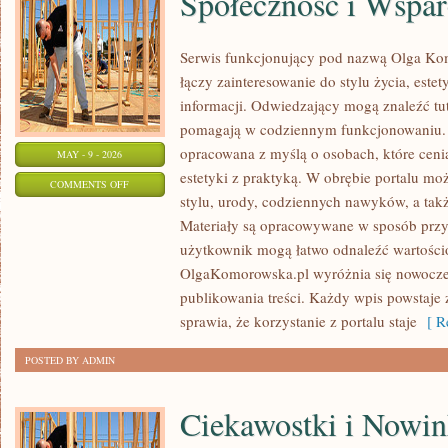
Społeczność i Wspar
Serwis funkcjonujący pod nazwą Olga Kom
łączy zainteresowanie do stylu życia, este
informacji. Odwiedzający mogą znaleźć tut
pomagają w codziennym funkcjonowaniu. S
opracowana z myślą o osobach, które cenią
MAY - 9 - 2026
estetyki z praktyką. W obrębie portalu mo
ON
COMMENTS OFF
stylu, urody, codziennych nawyków, a także
SPOŁECZNOŚĆ
Materiały są opracowywane w sposób przy
I
użytkownik mogą łatwo odnaleźć wartości
WSPARCIE
OlgaKomorowska.pl wyróżnia się nowocz
publikowania treści. Każdy wpis powstaje 
sprawia, że korzystanie z portalu staje
[ Re
POSTED BY ADMIN
Ciekawostki i Nowin