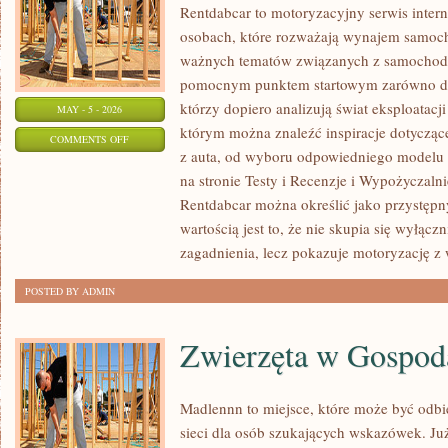
Rentdabcar to motoryzacyjny serwis inter
osobach, które rozważają wynajem samoch
ważnych tematów związanych z samochod
pomocnym punktem startowym zarówno dla 
którzy dopiero analizują świat eksploatac
MAY - 5 - 2026
którym można znaleźć inspiracje dotycząc
ON
COMMENTS OFF
z auta, od wyboru odpowiedniego modelu 
NOWOŚCI
na stronie Testy i Recenzje i Wypożyczalni
I
Rentdabcar można określić jako przystępny
PREMIERY
wartością jest to, że nie skupia się wyłąc
zagadnienia, lecz pokazuje motoryzację z 
POSTED BY ADMIN
Zwierzęta w Gospod
Madlennn to miejsce, które może być odb
sieci dla osób szukających wskazówek. J