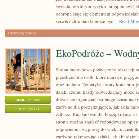
ATAKI
świecie, w którym ryzyko mogą pojawić si
ochrona staje się elementem odpowiedzial
serwis ochroniarski może być
[ Read More
POSTED BY ADMIN
EkoPodróże – Wodny
Strona internetowa poświęcony rekreacji n
przestrzeń dla osób, które marzą o przygo
oraz ruchem. Tematyka strony koncentruje
dzięki czemu każdy odwiedzający może zn
dotyczące organizacji wolnego czasu nad 
APRIL - 29 - 2026
zarówno dla początkujących, jak i dla m
ON
COMMENTS OFF
Zobacz: Kajakarstwo dla Początkujących i
EKOPODRÓŻE
stronie można znaleźć rozbudowane opisy 
–
odpowiednią wyprawę do wieku uczestnikó
WODNY
zarówno rekreacyjne szlaki, jak i bardziej