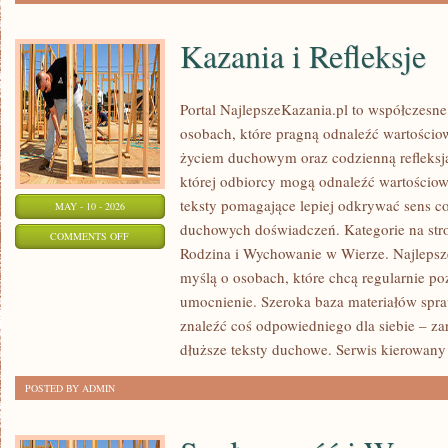
Kazania i Refleksje
Portal NajlepszeKazania.pl to współczesne
osobach, które pragną odnaleźć wartościow
życiem duchowym oraz codzienną refleksją
której odbiorcy mogą odnaleźć wartościow
teksty pomagające lepiej odkrywać sens c
MAY - 10 - 2026
duchowych doświadczeń. Kategorie na stron
ON
COMMENTS OFF
Rodzina i Wychowanie w Wierze. Najlepsze
KAZANIA
myślą o osobach, które chcą regularnie p
I
umocnienie. Szeroka baza materiałów spr
REFLEKSJE
znaleźć coś odpowiedniego dla siebie – zar
dłuższe teksty duchowe. Serwis kierowany 
POSTED BY ADMIN