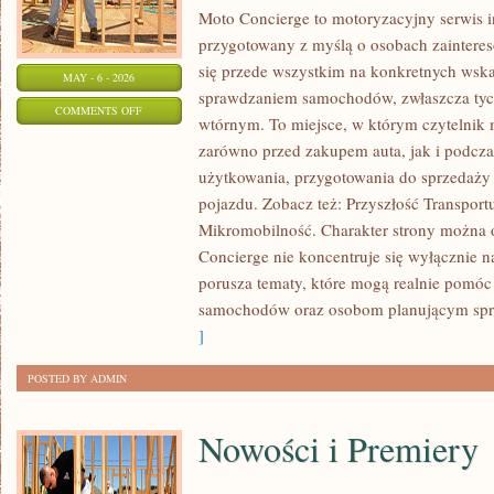
Moto Concierge to motoryzacyjny serwis i
przygotowany z myślą o osobach zainteres
się przede wszystkim na konkretnych ws
MAY - 6 - 2026
sprawdzaniem samochodów, zwłaszcza tyc
ON
COMMENTS OFF
wtórnym. To miejsce, w którym czytelnik
MOBILNOŚĆ
zarówno przed zakupem auta, jak i podcz
MIEJSKA
użytkowania, przygotowania do sprzedaży
I
pojazdu. Zobacz też: Przyszłość Transport
MIKROMOBILNOŚĆ
Mikromobilność. Charakter strony można o
Concierge nie koncentruje się wyłącznie n
porusza tematy, które mogą realnie pomóc
samochodów oraz osobom planującym spr
]
POSTED BY ADMIN
Nowości i Premiery