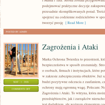
i Mama i Tata. Strona została przygotowan
EKO
podejmować praktyczne decyzje zakupowe i
I
przesadnie skomplikowanych porad. Treśc
NATURALNIE
spojrzeć na codzienne rodzicielstwo w spos
tworzyć presję
[ Read More ]
POSTED BY ADMIN
Zagrożenia i Ataki
Marka Ochrona Twierdza to przestrzeń, któ
bezpieczeństwa w sposób zrozumiały. Stro
o osobach, firmach i instytucjach, które p
w zakresie zabezpieczenia obiektów. Już
budzi pozytywne odczucia z zaufaniem, cz
MAY - 1 - 2026
ochrony mają ogromną wagę. Polecam: No
ON
COMMENTS OFF
Zagrożenia i Ataki. To witryna, która moż
ZAGROŻENIA
przedsiębiorców, jak i zarządców nierucho
I
jest dodatkiem, ale ważnym elementem c