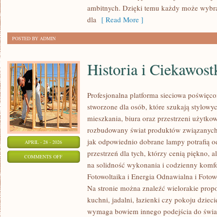
STYL
ambitnych. Dzięki temu każdy może wybr
ŻYCIA
dla
[ Read More ]
POSTED BY ADMIN
Historia i Ciekawost
Profesjonalna platforma sieciowa poświęco
stworzone dla osób, które szukają stylowyc
mieszkania, biura oraz przestrzeni użytko
rozbudowany świat produktów związanych 
jak odpowiednio dobrane lampy potrafią o
APRIL - 28 - 2026
przestrzeń dla tych, którzy cenią piękno, 
ON
COMMENTS OFF
na solidność wykonania i codzienny komf
HISTORIA
Fotowoltaika i Energia Odnawialna i Fotow
I
Na stronie można znaleźć wielorakie propo
CIEKAWOSTKI
kuchni, jadalni, łazienki czy pokoju dzie
wymaga bowiem innego podejścia do światł