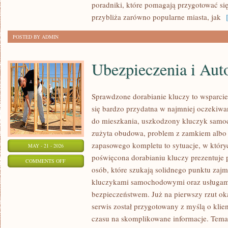
poradniki, które pomagają przygotować si
przybliża zarówno popularne miasta, jak
[
POSTED BY ADMIN
Ubezpieczenia i Aut
Sprawdzone dorabianie kluczy to wsparcie,
się bardzo przydatna w najmniej oczeki
do mieszkania, uszkodzony kluczyk samoch
zużyta obudowa, problem z zamkiem albo
zapasowego kompletu to sytuacje, w któryc
MAY - 21 - 2026
poświęcona dorabianiu kluczy prezentuje 
ON
COMMENTS OFF
osób, które szukają solidnego punktu zaj
UBEZPIECZENIA
kluczykami samochodowymi oraz usługam
I
bezpieczeństwem. Już na pierwszy rzut ok
AUTOCASCO
serwis został przygotowany z myślą o klien
czasu na skomplikowane informacje. Temat