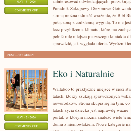
zainteresować odwiedzających, poszukując
MAY - 3 - 2026
Poradnik Zakupowy i Sezonowe Gotowanie.
ON
COMMENTS OFF
stroną można odnieść wrażenie, że Bibi Bis
TECHNIKI
połączoną z codzienną wygodą. To nie jest
PRZECHOWYWANIA
lecz przybliżenie klimatu, które ma zach
pełnić rolę miejsca pierwszego kontaktu d
sprawdzić, jak wygląda oferta. Wyróżniki
POSTED BY ADMIN
Eko i Naturalnie
Wallaboo to praktyczne miejsce w sieci s
tatach, którzy szukają sprawdzonych wsk
noworodków. Strona skupia się na tym, co
latach życia dziecka jest naprawdę ważne: 
portal, w którym można znaleźć wiele tem
MAY - 2 - 2026
domu z niemowlakiem. Nowe kategorie na s
ON
COMMENTS OFF