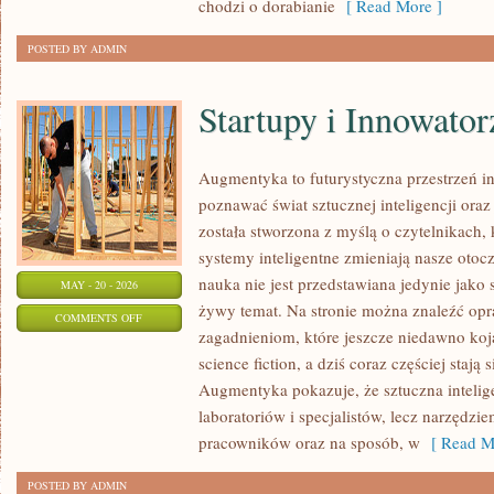
chodzi o dorabianie
[ Read More ]
POSTED BY ADMIN
Startupy i Innowator
Augmentyka to futurystyczna przestrzeń in
poznawać świat sztucznej inteligencji oraz
została stworzona z myślą o czytelnikach, k
systemy inteligentne zmieniają nasze otoc
nauka nie jest przedstawiana jedynie jako 
MAY - 20 - 2026
żywy temat. Na stronie można znaleźć op
ON
COMMENTS OFF
zagadnieniom, które jeszcze niedawno kojar
STARTUPY
science fiction, a dziś coraz częściej staj
I
Augmentyka pokazuje, że sztuczna intelige
INNOWATORZY
laboratoriów i specjalistów, lecz narzędzi
pracowników oraz na sposób, w
[ Read M
POSTED BY ADMIN