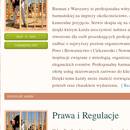
Barman z Warszawy to profesjonalna witr
barmańskiej na imprezy okolicznościowe, 
kameralne przyjęcia. Serwis skupia się na 
dzięki którym każda uroczystość nabiera 
stworzone dla osób poszukujących profesjo
MAY - 8 - 2026
zadbać o najwyższy poziom organizowane
ON
COMMENTS OFF
Piwo i Browarnictwo i Ciekawostki i Nowin
CIEKAWOSTKI
inspiracje związane z mixologią, organiza
I
eleganckich eventów. Profesjonalny barma
NOWINKI
ofertę usług skierowanych zarówno do klie
Dzięki temu każdy może znaleźć rozwiąz
potrzeb oraz charakteru wydarzenia.
[ Rea
POSTED BY ADMIN
Prawa i Regulacje