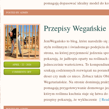
pomagają dopasować idealny model do ko
POSTED BY ADMIN
Przepisy Wegańskie
JemWegańsko to blog, które narodziło się
stylu roślinnym i świadomego podejścia d
strona, na której przyjemność jedzenia spo
pokazują, że jadłospis oparty na roślinac
jednocześnie wartościowa. To kompendium
APRIL - 22 - 2026
szukają codziennych rozwiązań na poranek
ON
COMMENTS OFF
deser czy małe co nieco. Zobacz także Obi
PRZEPISY
Wegetariańskie. Na stronie dominują prakt
WEGAŃSKIE
pomagają przygotowywanie domowego jedze
którym roślinna kuchnia staje się łatwa do 
przepisy pokazują, że wykluczenie
[ Read
POSTED BY ADMIN