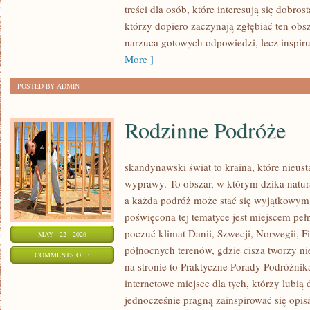
treści dla osób, które interesują się dobros
W
którzy dopiero zaczynają zgłębiać ten obs
PRAKTYCE
narzuca gotowych odpowiedzi, lecz inspir
More ]
POSTED BY ADMIN
Rodzinne Podróże
skandynawski świat to kraina, które nieus
wyprawy. To obszar, w którym dzika natur
a każda podróż może stać się wyjątkowym
poświęcona tej tematyce jest miejscem peł
poczuć klimat Danii, Szwecji, Norwegii, Fin
MAY - 22 - 2026
północnych terenów, gdzie cisza tworzy ni
ON
COMMENTS OFF
na stronie to Praktyczne Porady Podróżnika
RODZINNE
internetowe miejsce dla tych, którzy lubią
PODRÓŻE
jednocześnie pragną zainspirować się opis