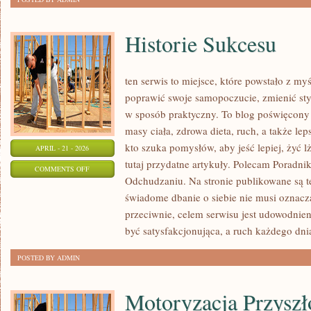
Historie Sukcesu
ten serwis to miejsce, które powstało z my
poprawić swoje samopoczucie, zmienić styl
w sposób praktyczny. To blog poświęcony
masy ciała, zdrowa dieta, ruch, a także le
kto szuka pomysłów, aby jeść lepiej, żyć lż
APRIL - 21 - 2026
tutaj przydatne artykuły. Polecam Poradnik
ON
COMMENTS OFF
Odchudzaniu. Na stronie publikowane są te
HISTORIE
świadome dbanie o siebie nie musi oznac
SUKCESU
przeciwnie, celem serwisu jest udowodnie
być satysfakcjonująca, a ruch każdego dni
POSTED BY ADMIN
Motoryzacja Przyszł