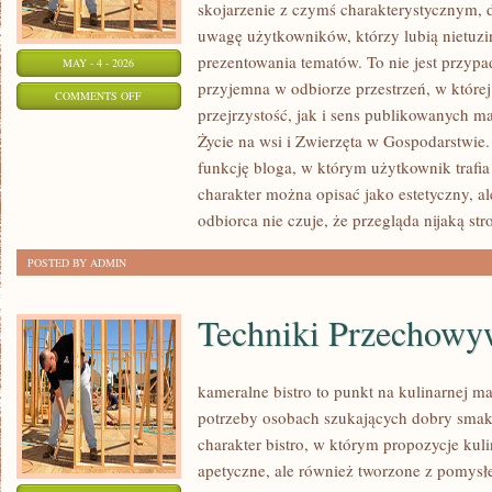
skojarzenie z czymś charakterystycznym, 
uwagę użytkowników, którzy lubią nietuz
prezentowania tematów. To nie jest przypad
MAY - 4 - 2026
przyjemna w odbiorze przestrzeń, w które
ON
COMMENTS OFF
przejrzystość, jak i sens publikowanych ma
ZWIERZĘTA
Życie na wsi i Zwierzęta w Gospodarstwie
W
funkcję bloga, w którym użytkownik trafia n
GOSPODARSTWIE
charakter można opisać jako estetyczny, a
odbiorca nie czuje, że przegląda nijaką str
POSTED BY ADMIN
Techniki Przechowy
kameralne bistro to punkt na kulinarnej m
potrzeby osobach szukających dobry smak.
charakter bistro, w którym propozycje kuli
apetyczne, ale również tworzone z pomysł