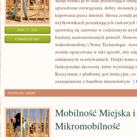
Sklep-Feniks.pl to stale poszerzająca ofert
sprawdzone rozwiązania, dobry stosunek j
kupowania przez internet. Strona została 
użytkownikach poszukujących ciekawych i
sprawdzą się zarówno w codziennym użytko
MAY - 7 - 2026
bardziej zaawansowanych potrzeb. Nowości
ON
COMMENTS OFF
wideodomofony i Nowe Technologie. Asort
PRAWA
została opracowana w taki sposób, aby od
I
odmiennych oczekiwaniach. Dzięki temu u
REGULACJE
funkcjonalne akcesoria, które wyróżniają 
Korzystanie z platformy jest intuicyjne, c
zaznajomione z handlem internetowym
[ R
POSTED BY ADMIN
Mobilność Miejska i
Mikromobilność