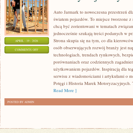
Auto Jarmark to nowoczesna przestrzeń dla
światem pojazdów. To miejsce tworzone z 
chcą być zorientowani w tematach związa
jednocześnie szukają treści podanych w p
Strona skupia się na tym, co dla kierowcó
APRIL - 19 - 2026
osób obserwujących rozwój branży jest na
ON
COMMENTS OFF
technologiach, trendach rynkowych, bezpie
MOTORYZACJA
porównaniach oraz codziennych zagadnie
PRZYSZŁOŚCI
użytkowaniem pojazdów. Inspiracją dla tego
serwisu z wiadomościami i artykułami o m
Potęgi i Historia Marek Motoryzacyjnych. T
Read More ]
POSTED BY ADMIN