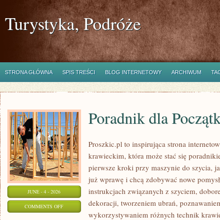
Turystyka, Podróże
STRONA GŁÓWNA
SPIS TREŚCI
BLOG INTERNETOWY
ARCHIWUM
TA
Poradnik dla Począt
Proszkic.pl to inspirująca strona internet
krawieckim, która może stać się poradniki
pierwsze kroki przy maszynie do szycia, ja
już wprawę i chcą zdobywać nowe pomysły
instrukcjach związanych z szyciem, dob
JUNE - 4 - 2026
dekoracji, tworzeniem ubrań, poznawaniem
ON
COMMENTS OFF
wykorzystywaniem różnych technik krawie
PORADNIK