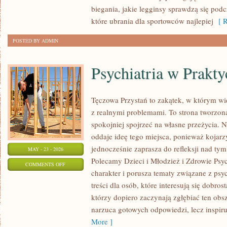
PRODUKTÓW
biegania, jakie legginsy sprawdzą się pod
które ubrania dla sportowców najlepiej
[ R
POSTED BY ADMIN
Psychiatria w Prakty
Tęczowa Przystań to zakątek, w którym wi
z realnymi problemami. To strona tworzon
spokojniej spojrzeć na własne przeżycia.
oddaje ideę tego miejsca, ponieważ kojarz
jednocześnie zaprasza do refleksji nad tym
MAY - 23 - 2026
Polecamy Dzieci i Młodzież i Zdrowie Psy
ON
COMMENTS OFF
charakter i porusza tematy związane z psy
PSYCHIATRIA
treści dla osób, które interesują się dobros
W
którzy dopiero zaczynają zgłębiać ten obs
PRAKTYCE
narzuca gotowych odpowiedzi, lecz inspir
More ]