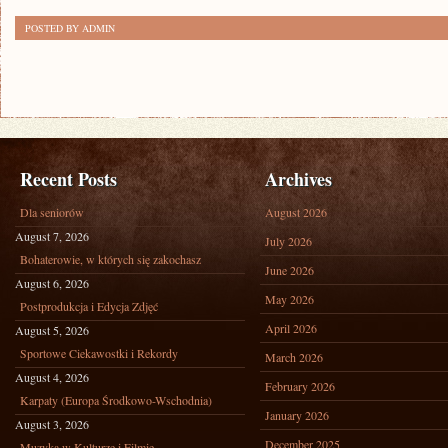
POSTED BY ADMIN
Recent Posts
Archives
Dla seniorów
August 2026
August 7, 2026
July 2026
Bohaterowie, w których się zakochasz
June 2026
August 6, 2026
May 2026
Postprodukcja i Edycja Zdjęć
April 2026
August 5, 2026
Sportowe Ciekawostki i Rekordy
March 2026
August 4, 2026
February 2026
Karpaty (Europa Środkowo-Wschodnia)
January 2026
August 3, 2026
December 2025
Muzyka w Kulturze i Filmie