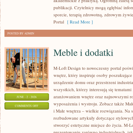
akademickie z praktyką. Ogromną zaletą se
publikacji. Czytelnicy mogą zgłębiać info
sporcie, terapią zdrowotną, zdrowym żywie
Portal
[ Read More ]
POSTED BY ADMIN
Meble i dodatki
M-Loft Design to nowoczesny portal poświ
wnętrz, który inspiruje osoby poszukując
urządzenie domu oraz przestrzeni industria
wszystkich, którzy interesują się temata
aranżowaniem wnętrz oraz najnowszymi r
JUNE - 2 - 2026
wyposażenia i wystroju. Zobacz także Mał
ON
COMMENTS OFF
i Małe wnętrza – wielkie rozwiązania. Na 
MEBLE
rozbudowane artykuły dotyczące stylowych
I
stworzyć estetyczne miejsce do życia. M-Lo
DODATKI
prezentowaniu zarówno industrialnych, ja