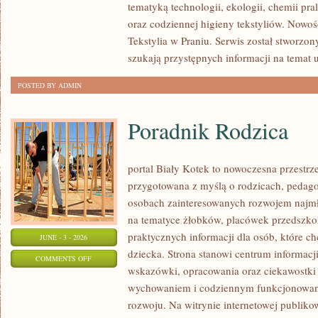
tematyką technologii, ekologii, chemii pra
oraz codziennej higieny tekstyliów. Nowo
Tekstylia w Praniu. Serwis został stworzon
szukają przystępnych informacji na temat 
POSTED BY ADMIN
Poradnik Rodzica
portal Biały Kotek to nowoczesna przestrze
przygotowana z myślą o rodzicach, pedago
osobach zainteresowanych rozwojem najmło
na tematyce żłobków, placówek przedszkol
praktycznych informacji dla osób, które c
JUNE - 3 - 2026
dziecka. Strona stanowi centrum informacj
ON
COMMENTS OFF
wskazówki, opracowania oraz ciekawostki 
PORADNIK
wychowaniem i codziennym funkcjonowani
RODZICA
rozwoju. Na witrynie internetowej publiko