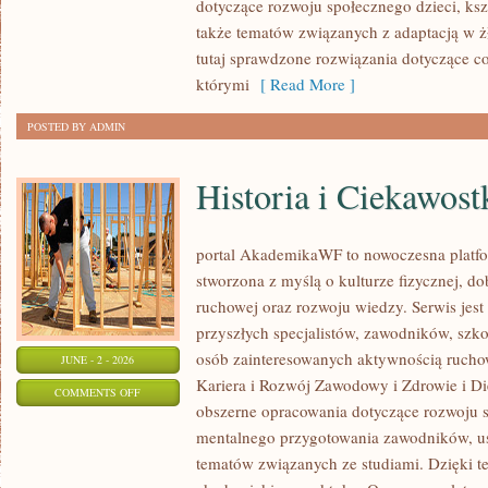
dotyczące rozwoju społecznego dzieci, ksz
także tematów związanych z adaptacją w ż
tutaj sprawdzone rozwiązania dotyczące 
którymi
[ Read More ]
POSTED BY ADMIN
Historia i Ciekawost
portal AkademikaWF to nowoczesna platfor
stworzona z myślą o kulturze fizycznej, d
ruchowej oraz rozwoju wiedzy. Serwis jest 
przyszłych specjalistów, zawodników, szk
osób zainteresowanych aktywnością rucho
JUNE - 2 - 2026
Kariera i Rozwój Zawodowy i Zdrowie i Di
ON
COMMENTS OFF
obszerne opracowania dotyczące rozwoju 
HISTORIA
mentalnego przygotowania zawodników, u
I
tematów związanych ze studiami. Dzięki te
CIEKAWOSTKI