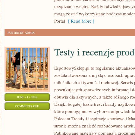
urządzania wnętrz. Każdy odwiedzający znaj
mogą zostać wykorzystane podczas moderni
Portal
[ Read More ]
POSTED BY ADMIN
Testy i recenzje pro
EsportowySklep.pl to regularnie aktualizow
została stworzona z myślą o osobach upraw
miłośnikach aktywności ruchowej. Serwis 
poszukujących sprawdzonych informacji d
obuwia dla aktywnych, a także różnego ro
JUNE - 1 - 2026
Dzięki bogatej bazie treści każdy użytkow
ON
COMMENTS OFF
które pomogą mu w wyborze odpowiednie
TESTY
Polecam Trendy i inspiracje sportowe i Mar
I
stronie można znaleźć rozbudowane artyku
RECENZJE
Publikowane materiały pomagają zrozumieć