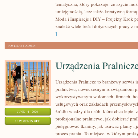
tematyczna, który pokazuje, że szycie moż
DLA
umiejętnością, lecz także kreatywną formą
POCZĄTKUJĄCYCH
Moda i Inspiracje i DIY – Projekty Krok 
znaleźć wiele treści dotyczących pracy z m
]
POSTED BY ADMIN
Urządzenia Pralnicz
Urządzenia Pralnicze to branżowy serwis 
pralnictwu, nowoczesnym rozwiązaniom pr
wykorzystywanym w domach, firmach, hote
usługowych oraz zakładach przemysłowyc
źródło wiedzy dla osób, które chcą lepiej 
JUNE - 4 - 2026
profesjonalne pralnictwo, jak dobierać pral
ON
COMMENTS OFF
pielęgnować tkaniny, jak usuwać plamy i
URZĄDZENIA
proces prania. To miejsce, w którym prakt
PRALNICZE