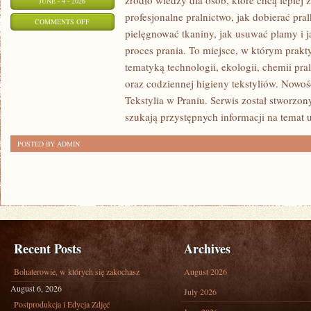
źródło wiedzy dla osób, które chcą lepiej 
JUNE - 4 - 2026
profesjonalne pralnictwo, jak dobierać pral
ON
COMMENTS OFF
pielęgnować tkaniny, jak usuwać plamy i
URZĄDZENIA
proces prania. To miejsce, w którym prakt
PRALNICZE
tematyką technologii, ekologii, chemii pra
oraz codziennej higieny tekstyliów. Nowo
Tekstylia w Praniu. Serwis został stworzon
szukają przystępnych informacji na temat 
POSTED BY ADMIN
Recent Posts
Archives
Bohaterowie, w których się zakochasz
August 2026
August 6, 2026
July 2026
Postprodukcja i Edycja Zdjęć