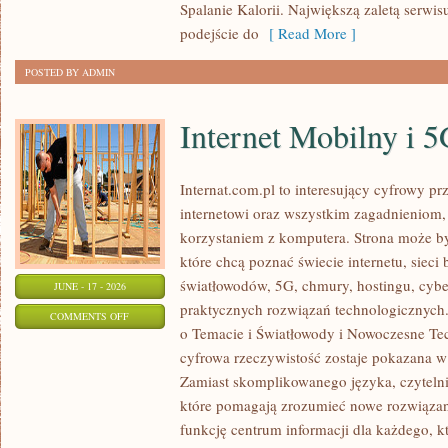
Spalanie Kalorii. Największą zaletą serwis
podejście do
[ Read More ]
POSTED BY ADMIN
Internet Mobilny i 
Internat.com.pl to interesujący cyfrowy 
internetowi oraz wszystkim zagadnieniom,
korzystaniem z komputera. Strona może b
które chcą poznać świecie internetu, siec
światłowodów, 5G, chmury, hostingu, cyb
JUNE - 17 - 2026
praktycznych rozwiązań technologicznych.
ON
COMMENTS OFF
o Temacie i Światłowody i Nowoczesne Tec
INTERNET
cyfrowa rzeczywistość zostaje pokazana w
MOBILNY
Zamiast skomplikowanego języka, czyteln
I
które pomagają zrozumieć nowe rozwiązani
5G
funkcję centrum informacji dla każdego, k