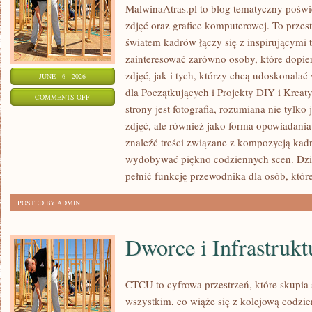
MalwinaAtras.pl to blog tematyczny poświę
zdjęć oraz grafice komputerowej. To przest
światem kadrów łączy się z inspirującymi 
zainteresować zarówno osoby, które dopie
zdjęć, jak i tych, którzy chcą udoskonalać 
JUNE - 6 - 2026
dla Początkujących i Projekty DIY i Krea
ON
COMMENTS OFF
strony jest fotografia, rozumiana nie tyl
PORADNIKI
zdjęć, ale również jako forma opowiadania 
DLA
znaleźć treści związane z kompozycją kadru
POCZĄTKUJĄCYCH
wydobywać piękno codziennych scen. Dzi
pełnić funkcję przewodnika dla osób, któr
POSTED BY ADMIN
Dworce i Infrastrukt
CTCU to cyfrowa przestrzeń, które skupia 
wszystkim, co wiąże się z kolejową codzie