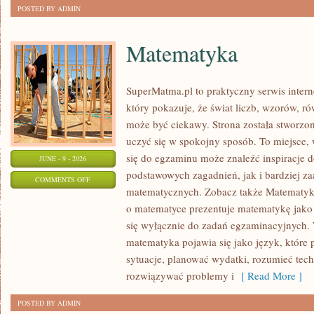
POSTED BY ADMIN
Matematyka
SuperMatma.pl to praktyczny serwis inte
który pokazuje, że świat liczb, wzorów, r
może być ciekawy. Strona została stworzon
uczyć się w spokojny sposób. To miejsce,
się do egzaminu może znaleźć inspiracje 
JUNE - 9 - 2026
podstawowych zagadnień, jak i bardziej 
ON
COMMENTS OFF
matematycznych. Zobacz także Matematyka
MATEMATYKA
o matematyce prezentuje matematykę jako 
się wyłącznie do zadań egzaminacyjnych.
matematyka pojawia się jako język, któr
sytuacje, planować wydatki, rozumieć tech
rozwiązywać problemy i
[ Read More ]
POSTED BY ADMIN