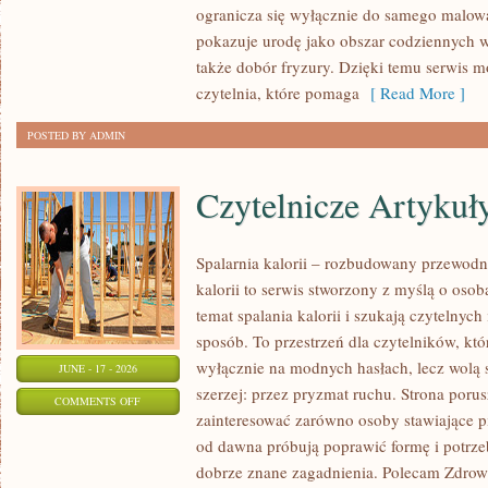
ogranicza się wyłącznie do samego malowa
I
pokazuje urodę jako obszar codziennych
KREATYWNY
także dobór fryzury. Dzięki temu serwis 
MAKIJAŻ
czytelnia, które pomaga
[ Read More ]
POSTED BY ADMIN
Czytelnicze Artykuł
Spalarnia kalorii – rozbudowany przewodni
kalorii to serwis stworzony z myślą o osob
temat spalania kalorii i szukają czytelnyc
sposób. To przestrzeń dla czytelników, któ
wyłącznie na modnych hasłach, lecz wolą s
JUNE - 17 - 2026
szerzej: przez pryzmat ruchu. Strona poru
ON
COMMENTS OFF
zainteresować zarówno osoby stawiające pie
CZYTELNICZE
od dawna próbują poprawić formę i potrze
ARTYKUŁY
dobrze znane zagadnienia. Polecam Zdrowe