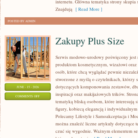
internetu. Główna tematyka strony skupia 
Znajdują
[ Read More ]
POSTED BY ADMIN
Zakupy Plus Size
Serwis modowo-urodowy poświęcony jest 
produktom kosmetycznym, wizażowi oraz
osób, które chcą wyglądać pewnie niezależ
stworzone z myślą o czytelnikach, którzy 
dotyczących komponowania zestawów, dban
JUNE - 15 - 2026
inspiracji oraz makijażowych trików. Stron
ON
COMMENTS OFF
tematyką bliską osobom, które interesują 
ZAKUPY
figury, kobiecą elegancją i indywidualny
PLUS
Polecamy Lifestyle i Samoakceptacja i Mod
SIZE
można znaleźć liczne artykuły dotyczące te
czuć się wygodnie. Ważnym elementem serw