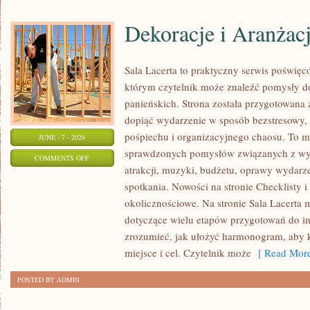
Dekoracje i Aranżac
Sala Lacerta to praktyczny serwis poświę
którym czytelnik może znaleźć pomysły d
panieńskich. Strona została przygotowana 
dopiąć wydarzenie w sposób bezstresowy,
pośpiechu i organizacyjnego chaosu. To mi
JUNE - 7 - 2026
sprawdzonych pomysłów związanych z wyb
ON
COMMENTS OFF
atrakcji, muzyki, budżetu, oprawy wydarze
DEKORACJE
spotkania. Nowości na stronie Checklisty i
I
okolicznościowe. Na stronie Sala Lacerta 
ARANŻACJE
dotyczące wielu etapów przygotowań do i
zrozumieć, jak ułożyć harmonogram, aby 
miejsce i cel. Czytelnik może
[ Read More
POSTED BY ADMIN