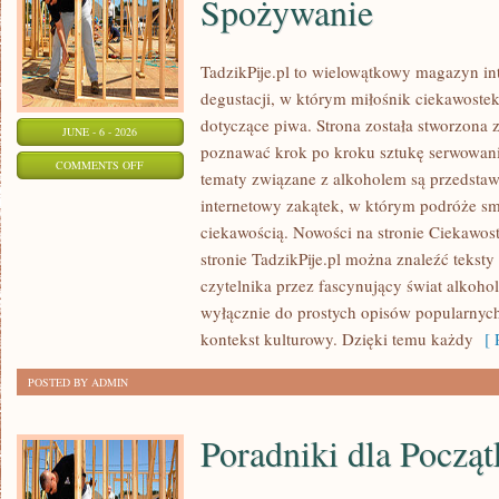
Spożywanie
TadzikPije.pl to wielowątkowy magazyn in
degustacji, w którym miłośnik ciekawostek
dotyczące piwa. Strona została stworzona 
JUNE - 6 - 2026
poznawać krok po kroku sztukę serwowania
ON
COMMENTS OFF
tematy związane z alkoholem są przedsta
ZDROWIE
internetowy zakątek, w którym podróże sm
I
ciekawością. Nowości na stronie Ciekawost
ODPOWIEDZIALNE
stronie TadzikPije.pl można znaleźć tekst
SPOŻYWANIE
czytelnika przez fascynujący świat alkoholi
wyłącznie do prostych opisów popularnych
kontekst kulturowy. Dzięki temu każdy
[ R
POSTED BY ADMIN
Poradniki dla Począ