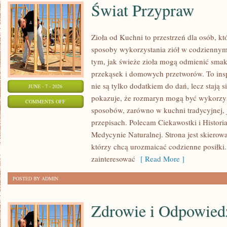
Świat Przypraw
Zioła od Kuchni to przestrzeń dla osób, k
sposoby wykorzystania ziół w codziennym 
tym, jak świeże zioła mogą odmienić smak
przekąsek i domowych przetworów. To insp
nie są tylko dodatkiem do dań, lecz stają
JUNE - 7 - 2026
pokazuje, że rozmaryn mogą być wykorzys
ON
COMMENTS OFF
sposobów, zarówno w kuchni tradycyjnej, 
ŚWIAT
przepisach. Polecam Ciekawostki i Historia
PRZYPRAW
Medycynie Naturalnej. Strona jest skiero
którzy chcą urozmaicać codzienne posiłki
zainteresować
[ Read More ]
POSTED BY ADMIN
Zdrowie i Odpowied