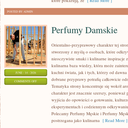
które pokazują, że
[ Read More ]
POSTED BY ADMIN
Perfumy Damskie
Orientalno-przyprawowy charakter tej strony
stworzony z myślą o osobach, które odkry
nieoczywiste smaki i kulinarne inspiracje 
kulinarna baza wiedzy, która może zainte
kuchni świata, jak i tych, którzy od dawn
JUNE - 14 - 2026
dobrane przyprawy potrafią całkowicie odm
ON
COMMENTS OFF
Tematyka strony koncentruje się wokół ar
PERFUMY
charakter jest znacznie szerszy, ponieważ
DAMSKIE
wyjścia do opowieści o gotowaniu, kulturz
eksperymentach i codziennym odkrywani
Polecamy Perfumy Męskie i Perfumy Męsk
postrzegana jako kulinarna
[ Read More ]