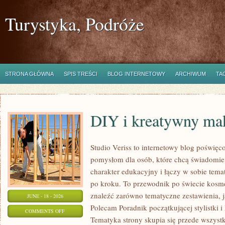
Turystyka, Podróże
STRONA GŁÓWNA
SPIS TREŚCI
BLOG INTERNETOWY
ARCHIWUM
TA
DIY i kreatywny mak
Studio Veriss to internetowy blog poświęc
pomysłom dla osób, które chcą świadomie
charakter edukacyjny i łączy w sobie tem
po kroku. To przewodnik po świecie kos
znaleźć zarówno tematyczne zestawienia, j
JUNE - 18 - 2026
Polecam Poradnik początkującej stylistki i
ON
COMMENTS OFF
Tematyka strony skupia się przede wszystk
DIY