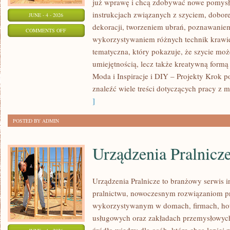
już wprawę i chcą zdobywać nowe pomysły
instrukcjach związanych z szyciem, dob
JUNE - 4 - 2026
dekoracji, tworzeniem ubrań, poznawaniem
ON
COMMENTS OFF
wykorzystywaniem różnych technik krawie
PORADNIK
tematyczna, który pokazuje, że szycie moż
DLA
umiejętnością, lecz także kreatywną formą
POCZĄTKUJĄCYCH
Moda i Inspiracje i DIY – Projekty Krok 
znaleźć wiele treści dotyczących pracy z m
]
POSTED BY ADMIN
Urządzenia Pralnicz
Urządzenia Pralnicze to branżowy serwis 
pralnictwu, nowoczesnym rozwiązaniom pr
wykorzystywanym w domach, firmach, hote
usługowych oraz zakładach przemysłowyc