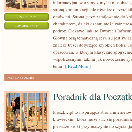
informacyjna tworzony z myślą o osobach, 
stroną komunikacji, ale również o czyteln
omówień. Strona łączy zamiłowanie do k
JUNE - 5 - 2026
charakterem, dzięki czemu może zaintere
ON
COMMENTS OFF
podróż. Ciekawe linki to Dworce i Infrastr
DWORCE
Główną osią tematyczną serwisu jest świa
I
znaleźć treści dotyczące szybkich kolei. T
INFRASTRUKTURA
opracowań, w którym klasyczne spojrzenie 
współczesnymi, takimi jak nowoczesne sy
temu
[ Read More ]
POSTED BY ADMIN
Poradnik dla Począt
Proszkic.pl to inspirująca strona internet
krawieckim, która może stać się poradniki
pierwsze kroki przy maszynie do szycia, ja