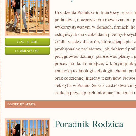
Urządzenia Pralnicze to branżowy serwis 
pralnictwu, nowoczesnym rozwiązaniom pr
wykorzystywanym w domach, firmach, hote
usługowych oraz zakładach przemysłowyc
źródło wiedzy dla osób, które chcą lepiej 
JUNE - 4 - 2026
profesjonalne pralnictwo, jak dobierać pral
ON
COMMENTS OFF
pielęgnować tkaniny, jak usuwać plamy i
URZĄDZENIA
proces prania. To miejsce, w którym prakt
PRALNICZE
tematyką technologii, ekologii, chemii pra
oraz codziennej higieny tekstyliów. Nowo
Tekstylia w Praniu. Serwis został stworzon
szukają przystępnych informacji na temat 
POSTED BY ADMIN
Poradnik Rodzica