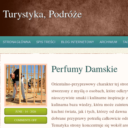
Turystyka, Podróże
STRONA GŁÓWNA
SPIS TREŚCI
BLOG INTERNETOWY
ARCHIWUM
TA
Perfumy Damskie
Orientalno-przyprawowy charakter tej strony
stworzony z myślą o osobach, które odkry
nieoczywiste smaki i kulinarne inspiracje 
kulinarna baza wiedzy, która może zainte
kuchni świata, jak i tych, którzy od dawn
JUNE - 14 - 2026
dobrane przyprawy potrafią całkowicie odm
ON
COMMENTS OFF
Tematyka strony koncentruje się wokół ar
PERFUMY