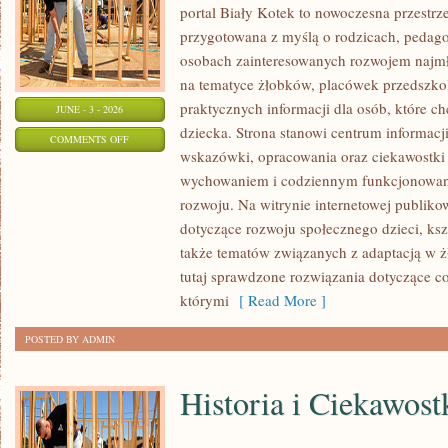
portal Biały Kotek to nowoczesna przestrze
przygotowana z myślą o rodzicach, pedago
osobach zainteresowanych rozwojem najmło
na tematyce żłobków, placówek przedszkol
praktycznych informacji dla osób, które c
JUNE - 3 - 2026
dziecka. Strona stanowi centrum informacj
ON
COMMENTS OFF
wskazówki, opracowania oraz ciekawostki 
PORADNIK
wychowaniem i codziennym funkcjonowani
RODZICA
rozwoju. Na witrynie internetowej publiko
dotyczące rozwoju społecznego dzieci, ksz
także tematów związanych z adaptacją w ż
tutaj sprawdzone rozwiązania dotyczące 
którymi
[ Read More ]
POSTED BY ADMIN
Historia i Ciekawost