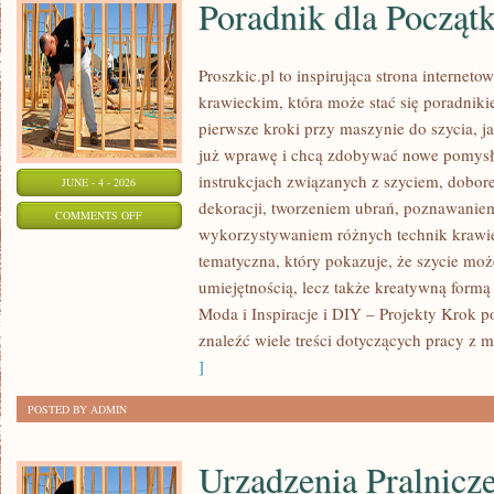
Poradnik dla Począt
Proszkic.pl to inspirująca strona internet
krawieckim, która może stać się poradniki
pierwsze kroki przy maszynie do szycia, ja
już wprawę i chcą zdobywać nowe pomysły
instrukcjach związanych z szyciem, dob
JUNE - 4 - 2026
dekoracji, tworzeniem ubrań, poznawaniem
ON
COMMENTS OFF
wykorzystywaniem różnych technik krawie
PORADNIK
tematyczna, który pokazuje, że szycie moż
DLA
umiejętnością, lecz także kreatywną formą
POCZĄTKUJĄCYCH
Moda i Inspiracje i DIY – Projekty Krok 
znaleźć wiele treści dotyczących pracy z m
]
POSTED BY ADMIN
Urządzenia Pralnicz