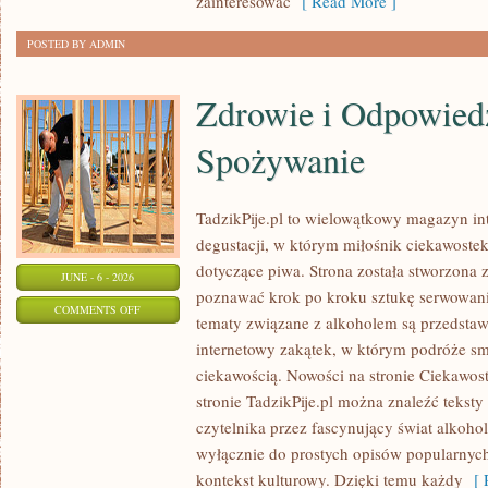
zainteresować
[ Read More ]
POSTED BY ADMIN
Zdrowie i Odpowied
Spożywanie
TadzikPije.pl to wielowątkowy magazyn in
degustacji, w którym miłośnik ciekawostek
dotyczące piwa. Strona została stworzona 
JUNE - 6 - 2026
poznawać krok po kroku sztukę serwowania
ON
COMMENTS OFF
tematy związane z alkoholem są przedsta
ZDROWIE
internetowy zakątek, w którym podróże sm
I
ciekawością. Nowości na stronie Ciekawost
ODPOWIEDZIALNE
stronie TadzikPije.pl można znaleźć tekst
SPOŻYWANIE
czytelnika przez fascynujący świat alkoholi
wyłącznie do prostych opisów popularnych
kontekst kulturowy. Dzięki temu każdy
[ R