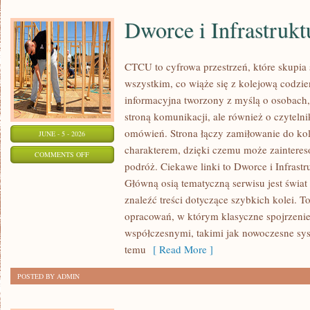
Dworce i Infrastrukt
CTCU to cyfrowa przestrzeń, które skupia 
wszystkim, co wiąże się z kolejową codzie
informacyjna tworzony z myślą o osobach, 
stroną komunikacji, ale również o czyteln
omówień. Strona łączy zamiłowanie do k
JUNE - 5 - 2026
charakterem, dzięki czemu może zaintere
ON
COMMENTS OFF
podróż. Ciekawe linki to Dworce i Infrastr
DWORCE
Główną osią tematyczną serwisu jest świa
I
znaleźć treści dotyczące szybkich kolei. T
INFRASTRUKTURA
opracowań, w którym klasyczne spojrzenie 
współczesnymi, takimi jak nowoczesne sy
temu
[ Read More ]
POSTED BY ADMIN