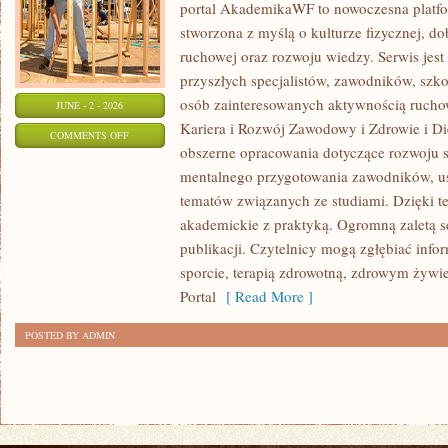
portal AkademikaWF to nowoczesna platfor
stworzona z myślą o kulturze fizycznej, d
ruchowej oraz rozwoju wiedzy. Serwis jest 
przyszłych specjalistów, zawodników, szk
osób zainteresowanych aktywnością rucho
JUNE - 2 - 2026
Kariera i Rozwój Zawodowy i Zdrowie i Di
ON
COMMENTS OFF
obszerne opracowania dotyczące rozwoju 
HISTORIA
mentalnego przygotowania zawodników, u
I
tematów związanych ze studiami. Dzięki te
CIEKAWOSTKI
akademickie z praktyką. Ogromną zaletą se
publikacji. Czytelnicy mogą zgłębiać info
sporcie, terapią zdrowotną, zdrowym żywie
Portal
[ Read More ]
POSTED BY ADMIN