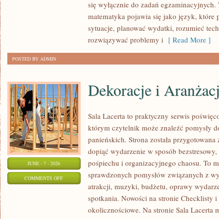
się wyłącznie do zadań egzaminacyjnych.
matematyka pojawia się jako język, któr
sytuacje, planować wydatki, rozumieć tech
rozwiązywać problemy i
[ Read More ]
POSTED BY ADMIN
Dekoracje i Aranżac
Sala Lacerta to praktyczny serwis poświę
którym czytelnik może znaleźć pomysły d
panieńskich. Strona została przygotowana 
dopiąć wydarzenie w sposób bezstresowy,
pośpiechu i organizacyjnego chaosu. To mi
JUNE - 7 - 2026
sprawdzonych pomysłów związanych z wyb
ON
COMMENTS OFF
atrakcji, muzyki, budżetu, oprawy wydarze
DEKORACJE
spotkania. Nowości na stronie Checklisty i
I
okolicznościowe. Na stronie Sala Lacerta 
ARANŻACJE