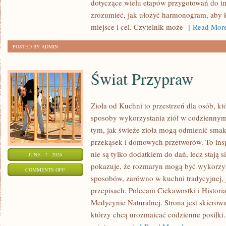
dotyczące wielu etapów przygotowań do i
zrozumieć, jak ułożyć harmonogram, aby 
miejsce i cel. Czytelnik może
[ Read More
POSTED BY ADMIN
Świat Przypraw
Zioła od Kuchni to przestrzeń dla osób, k
sposoby wykorzystania ziół w codziennym 
tym, jak świeże zioła mogą odmienić smak
przekąsek i domowych przetworów. To insp
nie są tylko dodatkiem do dań, lecz stają
JUNE - 7 - 2026
pokazuje, że rozmaryn mogą być wykorzys
ON
COMMENTS OFF
sposobów, zarówno w kuchni tradycyjnej, 
ŚWIAT
przepisach. Polecam Ciekawostki i Historia
PRZYPRAW
Medycynie Naturalnej. Strona jest skiero
którzy chcą urozmaicać codzienne posiłki