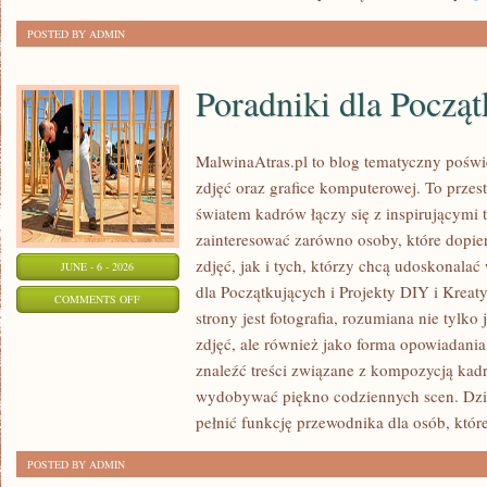
POSTED BY ADMIN
Poradniki dla Począ
MalwinaAtras.pl to blog tematyczny poświę
zdjęć oraz grafice komputerowej. To przest
światem kadrów łączy się z inspirującymi 
zainteresować zarówno osoby, które dopie
zdjęć, jak i tych, którzy chcą udoskonalać 
JUNE - 6 - 2026
dla Początkujących i Projekty DIY i Krea
ON
COMMENTS OFF
strony jest fotografia, rozumiana nie tyl
PORADNIKI
zdjęć, ale również jako forma opowiadania 
DLA
znaleźć treści związane z kompozycją kadru
POCZĄTKUJĄCYCH
wydobywać piękno codziennych scen. Dzi
pełnić funkcję przewodnika dla osób, któr
POSTED BY ADMIN