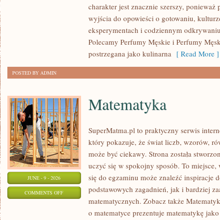
charakter jest znacznie szerszy, ponieważ
DAMSKIE
wyjścia do opowieści o gotowaniu, kulturz
eksperymentach i codziennym odkrywani
Polecamy Perfumy Męskie i Perfumy Męsk
postrzegana jako kulinarna
[ Read More ]
POSTED BY ADMIN
Matematyka
SuperMatma.pl to praktyczny serwis inte
który pokazuje, że świat liczb, wzorów, r
może być ciekawy. Strona została stworzon
uczyć się w spokojny sposób. To miejsce,
się do egzaminu może znaleźć inspiracje 
JUNE - 9 - 2026
podstawowych zagadnień, jak i bardziej 
ON
COMMENTS OFF
matematycznych. Zobacz także Matematyka
MATEMATYKA
o matematyce prezentuje matematykę jako 