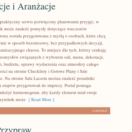
je i Aranżacje
o praktyczny serwis poświęcony planowaniu przyjęć, w
nik może znaleźć pomysły dotyczące wieczorów
trona została przygotowana z myślą o osobach, które chcą
nie w sposób bezstresowy, bez przypadkowych decyzji,
ganizacyjnego chaosu. To miejsce dla tych, którzy szukają
pomysłów związanych z wyborem sali, menu, dekoracji,
ki, budżetu, oprawy wydarzenia oraz atmosfery całego
ści na stronie Checklisty i Gotowe Plany i Sale
e. Na stronie Sala Lacerta można znaleźć poradniki
u etapów przygotowań do imprezy. Portal pomaga
 ułożyć harmonogram, aby każdy element miał swoje
Czytelnik może
[ Read More ]
CONTINUE
Przypraw