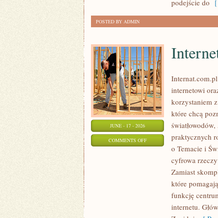
podejście do
[ 
POSTED BY ADMIN
Interne
Internat.com.p
internetowi or
korzystaniem z
które chcą poz
światłowodów, 
JUNE - 17 - 2026
praktycznych r
ON
COMMENTS OFF
o Temacie i Św
INTERNET
cyfrowa rzeczy
MOBILNY
Zamiast skompl
I
które pomagają
5G
funkcję centru
internetu. Głó