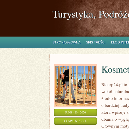
Turystyka, Podróż
STRONA GŁÓWNA
SPIS TREŚCI
BLOG INT
Kosmet
Bioarp24.pl to 
wokół naturaln
źródło informa
o bardziej tra
która wpisuje 
JUNE - 20 - 2026
dbania o wyglą
ON
COMMENTS OFF
Głównym motyw
KOSMETYKI