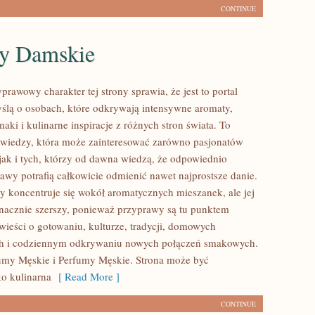
CONTINUE
y Damskie
prawowy charakter tej strony sprawia, że jest to portal
ślą o osobach, które odkrywają intensywne aromaty,
aki i kulinarne inspiracje z różnych stron świata. To
 wiedzy, która może zainteresować zarówno pasjonatów
 jak i tych, którzy od dawna wiedzą, że odpowiednio
awy potrafią całkowicie odmienić nawet najprostsze danie.
y koncentruje się wokół aromatycznych mieszanek, ale jej
 znacznie szerszy, ponieważ przyprawy są tu punktem
wieści o gotowaniu, kulturze, tradycji, domowych
h i codziennym odkrywaniu nowych połączeń smakowych.
umy Męskie i Perfumy Męskie. Strona może być
ko kulinarna
[ Read More ]
CONTINUE