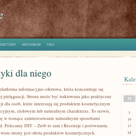
e
ERNETOWY
ARCHIWUM
TAGI
yki dla niego
Kale
platforma informacyjno-ofertowa, która koncentruje się
ej pielęgnacji. Strona może być traktowana jako praktyczne
M
cji dla osób, które interesują się produktem kosmetycznym
dycyjnym, ziołowym lub naturalnym charakterze. To serwis,
3
się w rosnące zainteresowanie naturalnymi sposobami
10
d. Polecamy DIY – Zrób to sam i Recenzje i porównania.
17
em strony jest oferta produktów kosmetycznych.
24