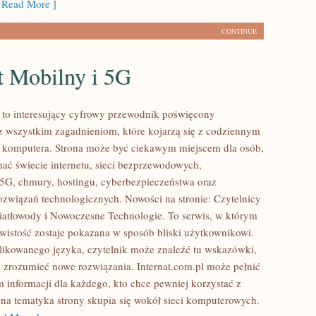
Read More ]
CONTINUE
t Mobilny i 5G
l to interesujący cyfrowy przewodnik poświęcony
az wszystkim zagadnieniom, które kojarzą się z codziennym
 komputera. Strona może być ciekawym miejscem dla osób,
nać świecie internetu, sieci bezprzewodowych,
5G, chmury, hostingu, cyberbezpieczeństwa oraz
ozwiązań technologicznych. Nowości na stronie: Czytelnicy
iatłowody i Nowoczesne Technologie. To serwis, w którym
wistość zostaje pokazana w sposób bliski użytkownikowi.
ikowanego języka, czytelnik może znaleźć tu wskazówki,
 zrozumieć nowe rozwiązania. Internat.com.pl może pełnić
m informacji dla każdego, kto chce pewniej korzystać z
wna tematyka strony skupia się wokół sieci komputerowych.