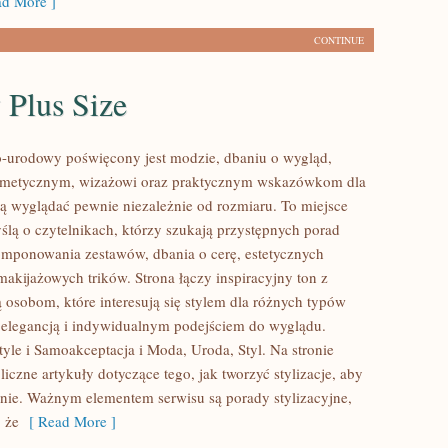
d More ]
CONTINUE
 Plus Size
-urodowy poświęcony jest modzie, dbaniu o wygląd,
metycznym, wizażowi oraz praktycznym wskazówkom dla
cą wyglądać pewnie niezależnie od rozmiaru. To miejsce
ślą o czytelnikach, którzy szukają przystępnych porad
mponowania zestawów, dbania o cerę, estetycznych
 makijażowych trików. Strona łączy inspiracyjny ton z
ą osobom, które interesują się stylem dla różnych typów
ą elegancją i indywidualnym podejściem do wyglądu.
tyle i Samoakceptacja i Moda, Uroda, Styl. Na stronie
iczne artykuły dotyczące tego, jak tworzyć stylizacje, aby
nie. Ważnym elementem serwisu są porady stylizacyjne,
 że
[ Read More ]