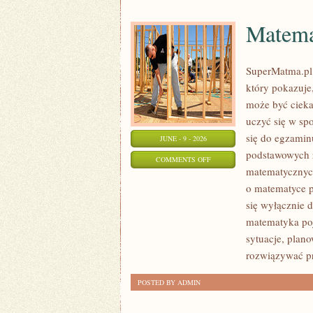
Matema
SuperMatma.pl 
który pokazuje,
może być cieka
uczyć się w sp
się do egzamin
JUNE - 9 - 2026
podstawowych z
ON
COMMENTS OFF
matematycznych
MATEMATYKA
o matematyce p
się wyłącznie 
matematyka poj
sytuacje, plan
rozwiązywać p
POSTED BY ADMIN