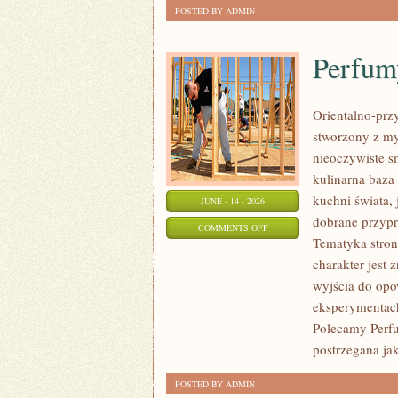
POSTED BY ADMIN
Perfum
Orientalno-przy
stworzony z my
nieoczywiste sm
kulinarna baza
kuchni świata,
JUNE - 14 - 2026
dobrane przypr
ON
COMMENTS OFF
Tematyka stron
PERFUMY
charakter jest
DAMSKIE
wyjścia do opo
eksperymentac
Polecamy Perf
postrzegana ja
POSTED BY ADMIN