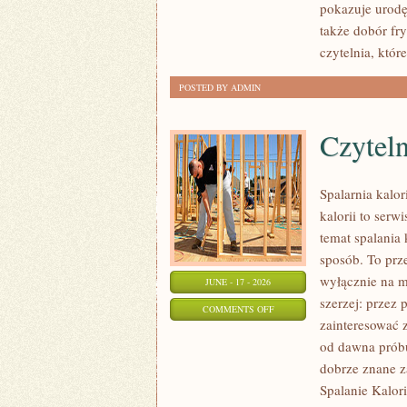
pokazuje urod
KREATYWNY
także dobór fr
MAKIJAŻ
czytelnia, któ
POSTED BY ADMIN
Czyteln
Spalarnia kalo
kalorii to serw
temat spalania 
sposób. To prze
wyłącznie na m
JUNE - 17 - 2026
szerzej: przez
ON
COMMENTS OFF
zainteresować z
CZYTELNICZE
od dawna próbu
ARTYKUŁY
dobrze znane z
Spalanie Kalori