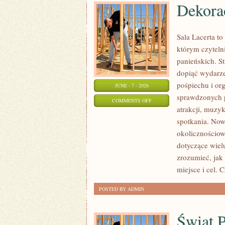
Dekorac
Sala Lacerta t
którym czytel
panieńskich. S
dopiąć wydarze
pośpiechu i or
JUNE - 7 - 2026
sprawdzonych 
ON
COMMENTS OFF
atrakcji, muzy
DEKORACJE
spotkania. Nowo
I
okolicznościow
ARANŻACJE
dotyczące wiel
zrozumieć, jak
miejsce i cel. 
POSTED BY ADMIN
Świat 