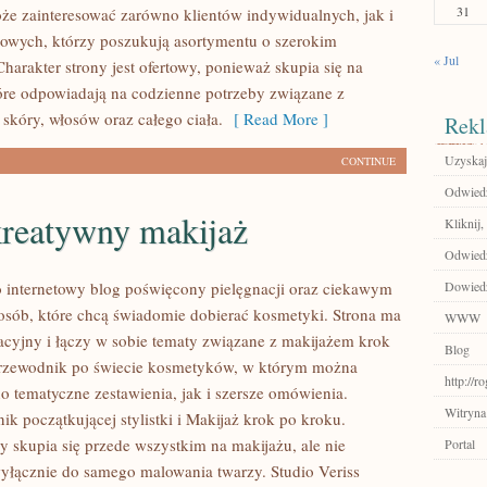
31
że zainteresować zarówno klientów indywidualnych, jak i
owych, którzy poszukują asortymentu o szerokim
« Jul
harakter strony jest ofertowy, ponieważ skupia się na
óre odpowiadają na codzienne potrzeby związane z
skóry, włosów oraz całego ciała.
[ Read More ]
Rekl
Uzyskaj
CONTINUE
Odwiedź 
kreatywny makijaż
Kliknij,
Odwiedź
to internetowy blog poświęcony pielęgnacji oraz ciekawym
Dowiedz
sób, które chcą świadomie dobierać kosmetyki. Strona ma
WWW
acyjny i łączy w sobie tematy związane z makijażem krok
Blog
przewodnik po świecie kosmetyków, w którym można
http://r
o tematyczne zestawienia, jak i szersze omówienia.
Witryna
k początkującej stylistki i Makijaż krok po kroku.
y skupia się przede wszystkim na makijażu, ale nie
Portal
wyłącznie do samego malowania twarzy. Studio Veriss