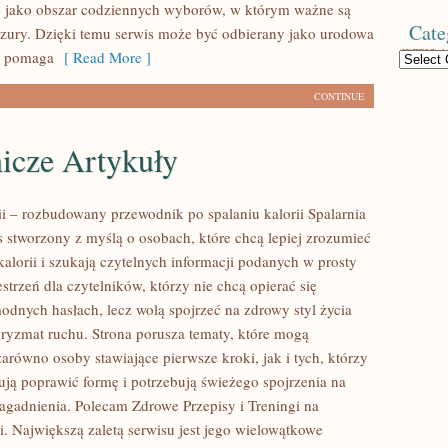
ę jako obszar codziennych wyborów, w którym ważne są
Cate
yzury. Dzięki temu serwis może być odbierany jako urodowa
re pomaga
[ Read More ]
Categories
CONTINUE
icze Artykuły
rii – rozbudowany przewodnik po spalaniu kalorii Spalarnia
is stworzony z myślą o osobach, które chcą lepiej zrozumieć
kalorii i szukają czytelnych informacji podanych w prosty
strzeń dla czytelników, którzy nie chcą opierać się
odnych hasłach, lecz wolą spojrzeć na zdrowy styl życia
 pryzmat ruchu. Strona porusza tematy, które mogą
arówno osoby stawiające pierwsze kroki, jak i tych, którzy
ją poprawić formę i potrzebują świeżego spojrzenia na
agadnienia. Polecam Zdrowe Przepisy i Treningi na
i. Największą zaletą serwisu jest jego wielowątkowe