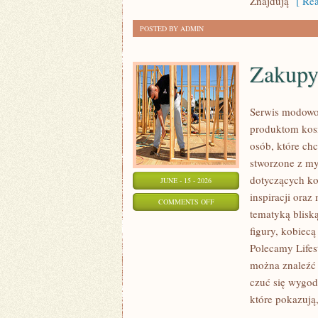
Znajdują
[ Rea
POSTED BY ADMIN
Zakupy
Serwis modowo
produktom kos
osób, które ch
stworzone z my
dotyczących ko
JUNE - 15 - 2026
inspiracji oraz
ON
COMMENTS OFF
tematyką blisk
ZAKUPY
figury, kobiec
PLUS
Polecamy Lifes
SIZE
można znaleźć l
czuć się wygod
które pokazują,