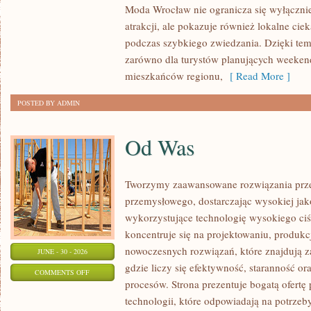
Moda Wrocław nie ogranicza się wyłącznie
atrakcji, ale pokazuje również lokalne cie
podczas szybkiego zwiedzania. Dzięki te
zarówno dla turystów planujących weekend
mieszkańców regionu,
[ Read More ]
POSTED BY ADMIN
Od Was
Tworzymy zaawansowane rozwiązania prze
przemysłowego, dostarczając wysokiej jak
wykorzystujące technologię wysokiego ciś
koncentruje się na projektowaniu, produkc
nowoczesnych rozwiązań, które znajdują z
JUNE - 30 - 2026
gdzie liczy się efektywność, staranność 
ON
COMMENTS OFF
procesów. Strona prezentuje bogatą ofertę
OD
technologii, które odpowiadają na potrze
WAS