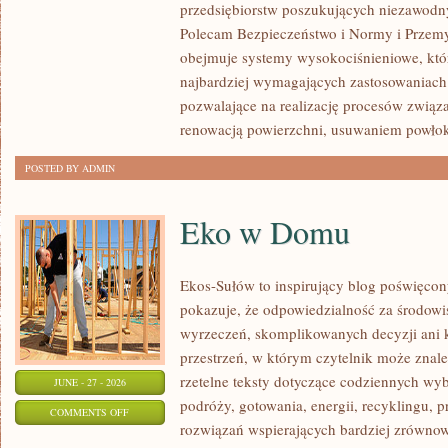
przedsiębiorstw poszukujących niezawodn
Polecam Bezpieczeństwo i Normy i Przemys
obejmuje systemy wysokociśnieniowe, któ
najbardziej wymagających zastosowaniach
pozwalające na realizację procesów związ
renowacją powierzchni, usuwaniem powło
POSTED BY ADMIN
Eko w Domu
Ekos-Sułów to inspirujący blog poświęcony
pokazuje, że odpowiedzialność za środowi
wyrzeczeń, skomplikowanych decyzji ani 
przestrzeń, w którym czytelnik może znal
rzetelne teksty dotyczące codziennych w
JUNE - 27 - 2026
podróży, gotowania, energii, recyklingu, 
ON
COMMENTS OFF
rozwiązań wspierających bardziej zrównowa
EKO