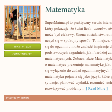
Matematyka
SuperMatma.pl to praktyczny serwis inte
który pokazuje, że świat liczb, wzorów, r
może być ciekawy. Strona została stworzon
uczyć się w spokojny sposób. To miejsce,
się do egzaminu może znaleźć inspiracje 
JUNE - 9 - 2026
podstawowych zagadnień, jak i bardziej 
ON
COMMENTS OFF
matematycznych. Zobacz także Matematyka
MATEMATYKA
o matematyce prezentuje matematykę jako 
się wyłącznie do zadań egzaminacyjnych.
matematyka pojawia się jako język, któr
sytuacje, planować wydatki, rozumieć tech
rozwiązywać problemy i
[ Read More ]
POSTED BY ADMIN