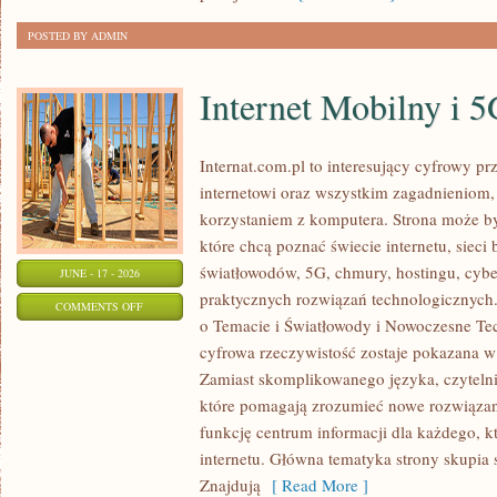
POSTED BY ADMIN
Internet Mobilny i 
Internat.com.pl to interesujący cyfrowy 
internetowi oraz wszystkim zagadnieniom,
korzystaniem z komputera. Strona może b
które chcą poznać świecie internetu, siec
światłowodów, 5G, chmury, hostingu, cyb
JUNE - 17 - 2026
praktycznych rozwiązań technologicznych.
ON
COMMENTS OFF
o Temacie i Światłowody i Nowoczesne Tec
INTERNET
cyfrowa rzeczywistość zostaje pokazana w
MOBILNY
Zamiast skomplikowanego języka, czyteln
I
które pomagają zrozumieć nowe rozwiązani
5G
funkcję centrum informacji dla każdego, k
internetu. Główna tematyka strony skupia 
Znajdują
[ Read More ]