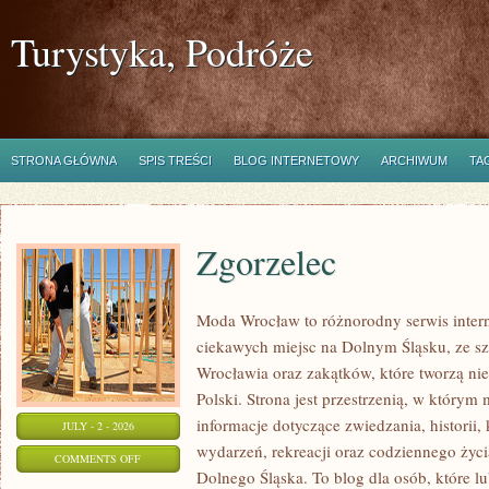
Turystyka, Podróże
STRONA GŁÓWNA
SPIS TREŚCI
BLOG INTERNETOWY
ARCHIWUM
TA
Zgorzelec
Moda Wrocław to różnorodny serwis inte
ciekawych miejsc na Dolnym Śląsku, ze 
Wrocławia oraz zakątków, które tworzą ni
Polski. Strona jest przestrzenią, w którym
informacje dotyczące zwiedzania, historii, 
JULY - 2 - 2026
wydarzeń, rekreacji oraz codziennego życi
ON
COMMENTS OFF
Dolnego Śląska. To blog dla osób, które l
ZGORZELEC