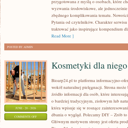
przygotowana z myślą o osobach, które c
W
wyzwania środowiskowe, ale jednocześnie 
DOMU
zbędnego komplikowania tematu. Nowości
Pytania od czytelników. Charakter serwis
traktować jako inspirujące kompendium dl
Read More ]
POSTED BY ADMIN
Kosmetyki dla niego
Bioarp24.pl to platforma informacyjno-ofer
wokół naturalnej pielęgnacji. Strona może
źródło informacji dla osób, które interes
o bardziej tradycyjnym, ziołowym lub natu
która wpisuje się w rosnące zainteresowa
JUNE - 20 - 2026
dbania o wygląd. Polecamy DIY – Zrób to 
ON
COMMENTS OFF
Głównym motywem strony jest oferta pro
KOSMETYKI