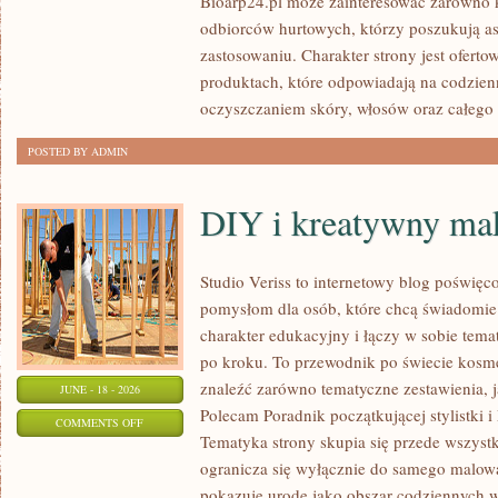
Bioarp24.pl może zainteresować zarówno k
DLA
odbiorców hurtowych, którzy poszukują a
NIEGO
zastosowaniu. Charakter strony jest oferto
produktach, które odpowiadają na codzien
oczyszczaniem skóry, włosów oraz całego 
POSTED BY ADMIN
DIY i kreatywny mak
Studio Veriss to internetowy blog poświęc
pomysłom dla osób, które chcą świadomie
charakter edukacyjny i łączy w sobie tem
po kroku. To przewodnik po świecie kos
znaleźć zarówno tematyczne zestawienia, j
JUNE - 18 - 2026
Polecam Poradnik początkującej stylistki i
ON
COMMENTS OFF
Tematyka strony skupia się przede wszystk
DIY
ogranicza się wyłącznie do samego malowa
I
pokazuje urodę jako obszar codziennych