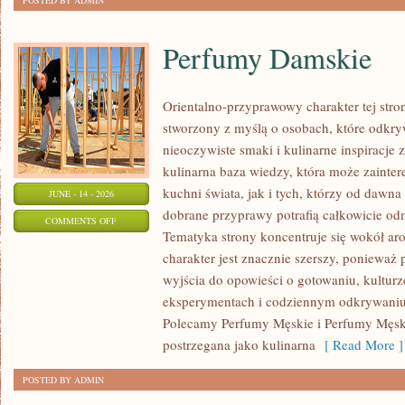
POSTED BY ADMIN
Perfumy Damskie
Orientalno-przyprawowy charakter tej strony
stworzony z myślą o osobach, które odkry
nieoczywiste smaki i kulinarne inspiracje 
kulinarna baza wiedzy, która może zainte
kuchni świata, jak i tych, którzy od dawn
JUNE - 14 - 2026
dobrane przyprawy potrafią całkowicie odm
ON
COMMENTS OFF
Tematyka strony koncentruje się wokół ar
PERFUMY
charakter jest znacznie szerszy, ponieważ
DAMSKIE
wyjścia do opowieści o gotowaniu, kulturz
eksperymentach i codziennym odkrywani
Polecamy Perfumy Męskie i Perfumy Męsk
postrzegana jako kulinarna
[ Read More ]
POSTED BY ADMIN