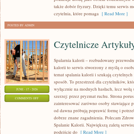
KREATYWNY
także dobór fryzury. Dzięki temu serwis 
MAKIJAŻ
czytelnia, które pomaga
[ Read More ]
POSTED BY ADMIN
Czytelnicze Artykuł
Spalarnia kalorii – rozbudowany przewodni
kalorii to serwis stworzony z myślą o osob
temat spalania kalorii i szukają czytelnyc
sposób. To przestrzeń dla czytelników, któ
wyłącznie na modnych hasłach, lecz wolą s
JUNE - 17 - 2026
szerzej: przez pryzmat ruchu. Strona poru
ON
COMMENTS OFF
zainteresować zarówno osoby stawiające pie
CZYTELNICZE
od dawna próbują poprawić formę i potrze
ARTYKUŁY
dobrze znane zagadnienia. Polecam Zdrowe
Spalanie Kalorii. Największą zaletą serwis
podejście do
[ Read More ]