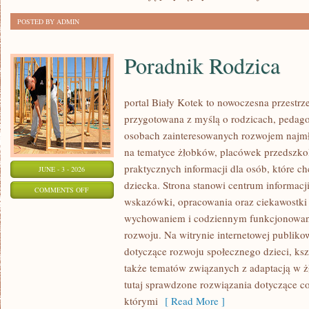
POSTED BY ADMIN
Poradnik Rodzica
portal Biały Kotek to nowoczesna przestrze
przygotowana z myślą o rodzicach, pedago
osobach zainteresowanych rozwojem najmło
na tematyce żłobków, placówek przedszkol
praktycznych informacji dla osób, które c
JUNE - 3 - 2026
dziecka. Strona stanowi centrum informacj
ON
COMMENTS OFF
wskazówki, opracowania oraz ciekawostki 
PORADNIK
wychowaniem i codziennym funkcjonowani
RODZICA
rozwoju. Na witrynie internetowej publiko
dotyczące rozwoju społecznego dzieci, ksz
także tematów związanych z adaptacją w ż
tutaj sprawdzone rozwiązania dotyczące 
którymi
[ Read More ]