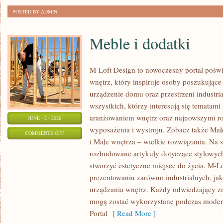
POSTED BY ADMIN
Meble i dodatki
M-Loft Design to nowoczesny portal poświ
wnętrz, który inspiruje osoby poszukując
urządzenie domu oraz przestrzeni industria
wszystkich, którzy interesują się temata
aranżowaniem wnętrz oraz najnowszymi r
JUNE - 2 - 2026
wyposażenia i wystroju. Zobacz także Mał
ON
COMMENTS OFF
i Małe wnętrza – wielkie rozwiązania. Na 
MEBLE
rozbudowane artykuły dotyczące stylowych
I
stworzyć estetyczne miejsce do życia. M-Lo
DODATKI
prezentowaniu zarówno industrialnych, ja
urządzania wnętrz. Każdy odwiedzający znaj
mogą zostać wykorzystane podczas moderni
Portal
[ Read More ]