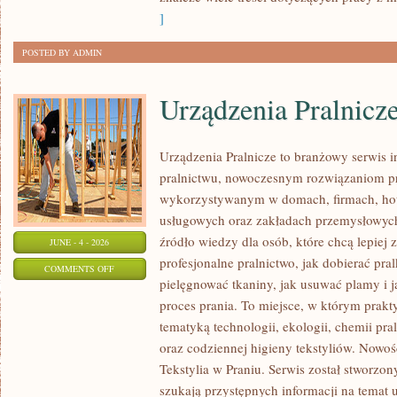
]
POSTED BY ADMIN
Urządzenia Pralnicz
Urządzenia Pralnicze to branżowy serwis 
pralnictwu, nowoczesnym rozwiązaniom pr
wykorzystywanym w domach, firmach, hote
usługowych oraz zakładach przemysłowyc
źródło wiedzy dla osób, które chcą lepiej 
JUNE - 4 - 2026
profesjonalne pralnictwo, jak dobierać pral
ON
COMMENTS OFF
pielęgnować tkaniny, jak usuwać plamy i
URZĄDZENIA
proces prania. To miejsce, w którym prakt
PRALNICZE
tematyką technologii, ekologii, chemii pra
oraz codziennej higieny tekstyliów. Nowo
Tekstylia w Praniu. Serwis został stworzon
szukają przystępnych informacji na temat 