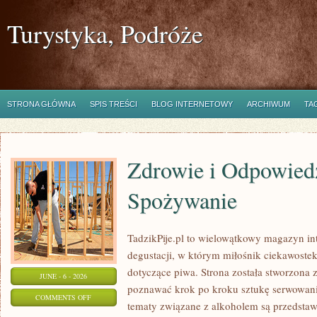
Turystyka, Podróże
STRONA GŁÓWNA
SPIS TREŚCI
BLOG INTERNETOWY
ARCHIWUM
TA
Zdrowie i Odpowied
Spożywanie
TadzikPije.pl to wielowątkowy magazyn in
degustacji, w którym miłośnik ciekawostek
dotyczące piwa. Strona została stworzona 
JUNE - 6 - 2026
poznawać krok po kroku sztukę serwowania
ON
COMMENTS OFF
tematy związane z alkoholem są przedsta
ZDROWIE