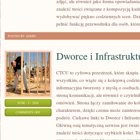
zdjęć, ale również jako forma opowiadania 
DLA
znaleźć treści związane z kompozycją kadru
POCZĄTKUJĄCYCH
wydobywać piękno codziennych scen. Dzi
pełnić funkcję przewodnika dla osób, któr
POSTED BY ADMIN
Dworce i Infrastrukt
CTCU to cyfrowa przestrzeń, które skupia 
wszystkim, co wiąże się z kolejową codzie
informacyjna tworzony z myślą o osobach, 
stroną komunikacji, ale również o czyteln
omówień. Strona łączy zamiłowanie do k
JUNE - 5 - 2026
charakterem, dzięki czemu może zaintere
ON
COMMENTS OFF
podróż. Ciekawe linki to Dworce i Infrastr
DWORCE
Główną osią tematyczną serwisu jest świa
I
znaleźć treści dotyczące szybkich kolei. T
INFRASTRUKTURA