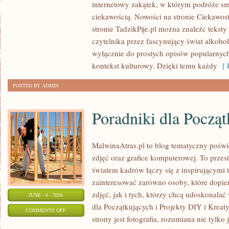
internetowy zakątek, w którym podróże sm
I
ciekawością. Nowości na stronie Ciekawost
ODPOWIEDZIALNE
stronie TadzikPije.pl można znaleźć tekst
SPOŻYWANIE
czytelnika przez fascynujący świat alkoholi
wyłącznie do prostych opisów popularnych
kontekst kulturowy. Dzięki temu każdy
[ R
POSTED BY ADMIN
Poradniki dla Począ
MalwinaAtras.pl to blog tematyczny poświę
zdjęć oraz grafice komputerowej. To przest
światem kadrów łączy się z inspirującymi 
zainteresować zarówno osoby, które dopie
zdjęć, jak i tych, którzy chcą udoskonalać 
JUNE - 6 - 2026
dla Początkujących i Projekty DIY i Krea
ON
COMMENTS OFF
strony jest fotografia, rozumiana nie tyl
PORADNIKI