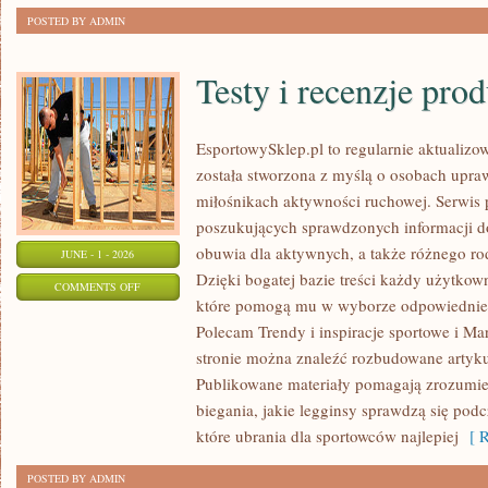
POSTED BY ADMIN
Testy i recenzje pro
EsportowySklep.pl to regularnie aktualizow
została stworzona z myślą o osobach upraw
miłośnikach aktywności ruchowej. Serwis 
poszukujących sprawdzonych informacji d
obuwia dla aktywnych, a także różnego ro
JUNE - 1 - 2026
Dzięki bogatej bazie treści każdy użytkow
ON
COMMENTS OFF
które pomogą mu w wyborze odpowiednie
TESTY
Polecam Trendy i inspiracje sportowe i Mar
I
stronie można znaleźć rozbudowane artyku
RECENZJE
Publikowane materiały pomagają zrozumieć
PRODUKTÓW
biegania, jakie legginsy sprawdzą się pod
które ubrania dla sportowców najlepiej
[ R
POSTED BY ADMIN