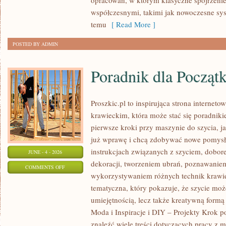
opracowań, w którym klasyczne spojrzenie 
współczesnymi, takimi jak nowoczesne sy
temu
[ Read More ]
POSTED BY ADMIN
Poradnik dla Począt
Proszkic.pl to inspirująca strona internet
krawieckim, która może stać się poradniki
pierwsze kroki przy maszynie do szycia, ja
już wprawę i chcą zdobywać nowe pomysły
instrukcjach związanych z szyciem, dob
JUNE - 4 - 2026
dekoracji, tworzeniem ubrań, poznawaniem
ON
COMMENTS OFF
wykorzystywaniem różnych technik krawie
PORADNIK
tematyczna, który pokazuje, że szycie moż
DLA
umiejętnością, lecz także kreatywną formą
POCZĄTKUJĄCYCH
Moda i Inspiracje i DIY – Projekty Krok 
znaleźć wiele treści dotyczących pracy z m