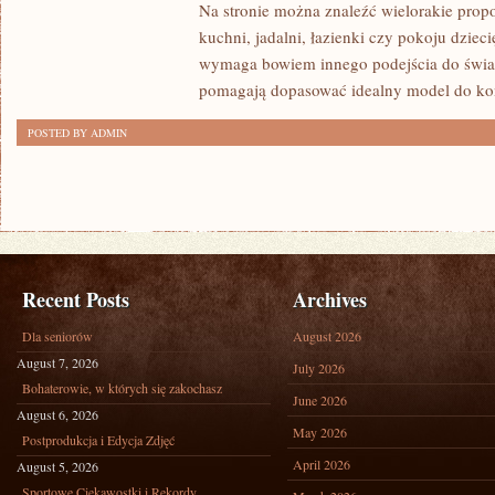
Na stronie można znaleźć wielorakie propo
CIEKAWOSTKI
kuchni, jadalni, łazienki czy pokoju dzie
wymaga bowiem innego podejścia do światł
pomagają dopasować idealny model do ko
POSTED BY ADMIN
Recent Posts
Archives
Dla seniorów
August 2026
August 7, 2026
July 2026
Bohaterowie, w których się zakochasz
June 2026
August 6, 2026
May 2026
Postprodukcja i Edycja Zdjęć
April 2026
August 5, 2026
Sportowe Ciekawostki i Rekordy