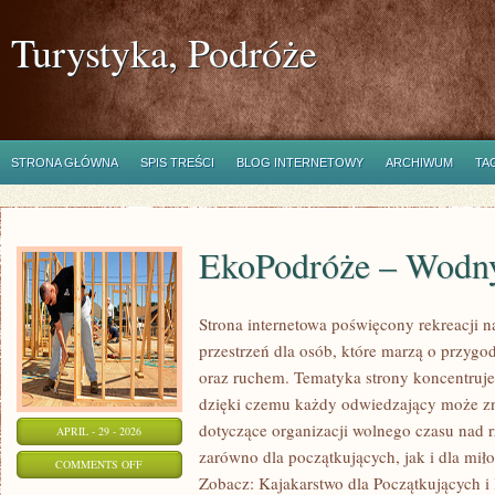
Turystyka, Podróże
STRONA GŁÓWNA
SPIS TREŚCI
BLOG INTERNETOWY
ARCHIWUM
TA
EkoPodróże – Wodny
Strona internetowa poświęcony rekreacji n
przestrzeń dla osób, które marzą o przygo
oraz ruchem. Tematyka strony koncentruje
dzięki czemu każdy odwiedzający może zn
dotyczące organizacji wolnego czasu nad 
APRIL - 29 - 2026
zarówno dla początkujących, jak i dla m
ON
COMMENTS OFF
Zobacz: Kajakarstwo dla Początkujących i
EKOPODRÓŻE