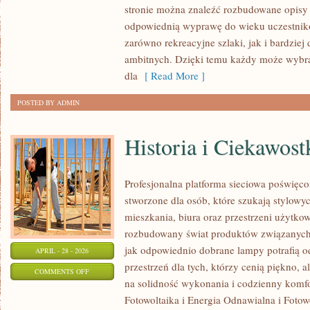
stronie można znaleźć rozbudowane opisy 
–
odpowiednią wyprawę do wieku uczestnikó
WODNY
zarówno rekreacyjne szlaki, jak i bardziej
STYL
ambitnych. Dzięki temu każdy może wybr
ŻYCIA
dla
[ Read More ]
POSTED BY ADMIN
Historia i Ciekawost
Profesjonalna platforma sieciowa poświęco
stworzone dla osób, które szukają stylowyc
mieszkania, biura oraz przestrzeni użytko
rozbudowany świat produktów związanych 
jak odpowiednio dobrane lampy potrafią o
APRIL - 28 - 2026
przestrzeń dla tych, którzy cenią piękno, 
ON
COMMENTS OFF
na solidność wykonania i codzienny komf
HISTORIA
Fotowoltaika i Energia Odnawialna i Fotow
I