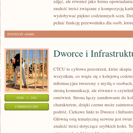
zdjęć, ale również jako forma opowiadania 
DLA
znaleźć treści związane z kompozycją kadru
POCZĄTKUJĄCYCH
wydobywać piękno codziennych scen. Dzi
pełnić funkcję przewodnika dla osób, któr
POSTED BY ADMIN
Dworce i Infrastrukt
CTCU to cyfrowa przestrzeń, które skupia 
wszystkim, co wiąże się z kolejową codzie
informacyjna tworzony z myślą o osobach, 
stroną komunikacji, ale również o czyteln
omówień. Strona łączy zamiłowanie do k
JUNE - 5 - 2026
charakterem, dzięki czemu może zaintere
ON
COMMENTS OFF
podróż. Ciekawe linki to Dworce i Infrastr
DWORCE
Główną osią tematyczną serwisu jest świa
I
znaleźć treści dotyczące szybkich kolei. T
INFRASTRUKTURA