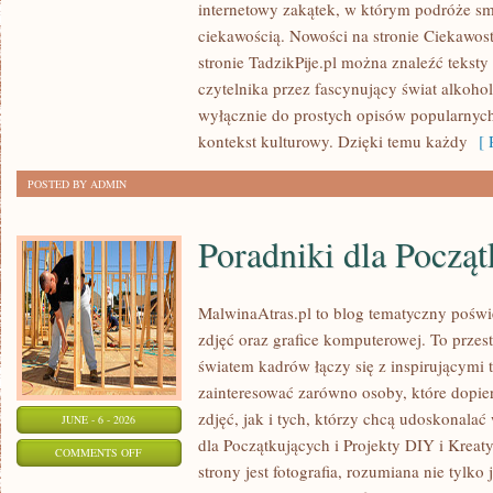
internetowy zakątek, w którym podróże sm
I
ciekawością. Nowości na stronie Ciekawost
ODPOWIEDZIALNE
stronie TadzikPije.pl można znaleźć tekst
SPOŻYWANIE
czytelnika przez fascynujący świat alkoholi
wyłącznie do prostych opisów popularnych
kontekst kulturowy. Dzięki temu każdy
[ R
POSTED BY ADMIN
Poradniki dla Począ
MalwinaAtras.pl to blog tematyczny poświę
zdjęć oraz grafice komputerowej. To przest
światem kadrów łączy się z inspirującymi 
zainteresować zarówno osoby, które dopie
zdjęć, jak i tych, którzy chcą udoskonalać 
JUNE - 6 - 2026
dla Początkujących i Projekty DIY i Krea
ON
COMMENTS OFF
strony jest fotografia, rozumiana nie tyl
PORADNIKI