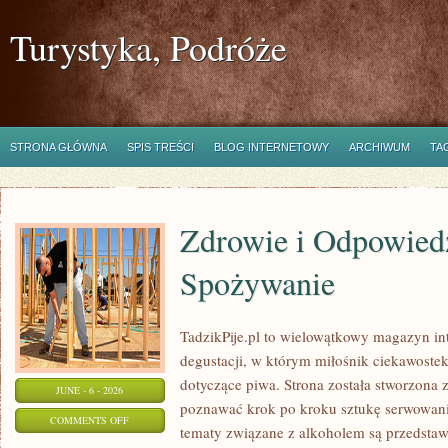
Turystyka, Podróże
STRONA GŁÓWNA
SPIS TREŚCI
BLOG INTERNETOWY
ARCHIWUM
TA
Zdrowie i Odpowied
Spożywanie
TadzikPije.pl to wielowątkowy magazyn in
degustacji, w którym miłośnik ciekawostek
dotyczące piwa. Strona została stworzona 
JUNE - 6 - 2026
poznawać krok po kroku sztukę serwowania
ON
COMMENTS OFF
tematy związane z alkoholem są przedsta
ZDROWIE