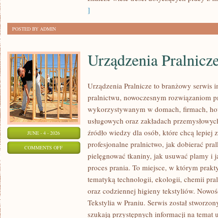
]
POSTED BY ADMIN
Urządzenia Pralnicz
Urządzenia Pralnicze to branżowy serwis 
pralnictwu, nowoczesnym rozwiązaniom pr
wykorzystywanym w domach, firmach, hote
usługowych oraz zakładach przemysłowyc
źródło wiedzy dla osób, które chcą lepiej 
JUNE - 4 - 2026
profesjonalne pralnictwo, jak dobierać pral
ON
COMMENTS OFF
pielęgnować tkaniny, jak usuwać plamy i
URZĄDZENIA
proces prania. To miejsce, w którym prakt
PRALNICZE
tematyką technologii, ekologii, chemii pra
oraz codziennej higieny tekstyliów. Nowo
Tekstylia w Praniu. Serwis został stworzon
szukają przystępnych informacji na temat 