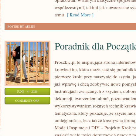
opracowań, w którym klasyczne spojrzenie 
współczesnymi, takimi jak nowoczesne sy
temu
[ Read More ]
POSTED BY ADMIN
Poradnik dla Począt
Proszkic.pl to inspirująca strona internet
krawieckim, która może stać się poradniki
pierwsze kroki przy maszynie do szycia, ja
już wprawę i chcą zdobywać nowe pomysły
instrukcjach związanych z szyciem, dob
JUNE - 4 - 2026
dekoracji, tworzeniem ubrań, poznawaniem
ON
COMMENTS OFF
wykorzystywaniem różnych technik krawie
PORADNIK
tematyczna, który pokazuje, że szycie moż
DLA
umiejętnością, lecz także kreatywną formą
POCZĄTKUJĄCYCH
Moda i Inspiracje i DIY – Projekty Krok 
znaleźć wiele treści dotyczących pracy z m