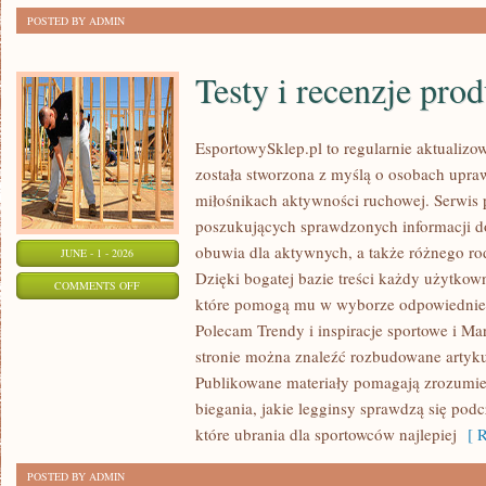
POSTED BY ADMIN
Testy i recenzje pro
EsportowySklep.pl to regularnie aktualizow
została stworzona z myślą o osobach upraw
miłośnikach aktywności ruchowej. Serwis 
poszukujących sprawdzonych informacji d
obuwia dla aktywnych, a także różnego ro
JUNE - 1 - 2026
Dzięki bogatej bazie treści każdy użytkow
ON
COMMENTS OFF
które pomogą mu w wyborze odpowiednie
TESTY
Polecam Trendy i inspiracje sportowe i Mar
I
stronie można znaleźć rozbudowane artyku
RECENZJE
Publikowane materiały pomagają zrozumieć
PRODUKTÓW
biegania, jakie legginsy sprawdzą się pod
które ubrania dla sportowców najlepiej
[ R
POSTED BY ADMIN