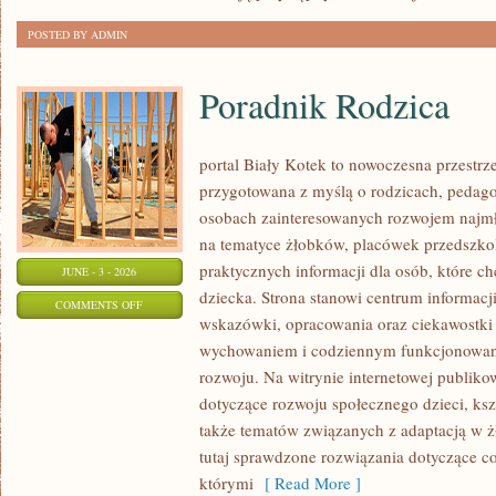
POSTED BY ADMIN
Poradnik Rodzica
portal Biały Kotek to nowoczesna przestrze
przygotowana z myślą o rodzicach, pedago
osobach zainteresowanych rozwojem najmło
na tematyce żłobków, placówek przedszkol
praktycznych informacji dla osób, które c
JUNE - 3 - 2026
dziecka. Strona stanowi centrum informacj
ON
COMMENTS OFF
wskazówki, opracowania oraz ciekawostki 
PORADNIK
wychowaniem i codziennym funkcjonowani
RODZICA
rozwoju. Na witrynie internetowej publiko
dotyczące rozwoju społecznego dzieci, ksz
także tematów związanych z adaptacją w ż
tutaj sprawdzone rozwiązania dotyczące 
którymi
[ Read More ]