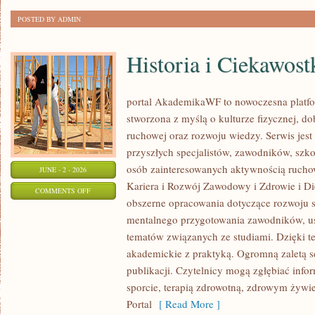
POSTED BY ADMIN
Historia i Ciekawost
portal AkademikaWF to nowoczesna platfor
stworzona z myślą o kulturze fizycznej, d
ruchowej oraz rozwoju wiedzy. Serwis jest 
przyszłych specjalistów, zawodników, szk
osób zainteresowanych aktywnością rucho
JUNE - 2 - 2026
Kariera i Rozwój Zawodowy i Zdrowie i Di
ON
COMMENTS OFF
obszerne opracowania dotyczące rozwoju 
HISTORIA
mentalnego przygotowania zawodników, u
I
tematów związanych ze studiami. Dzięki te
CIEKAWOSTKI
akademickie z praktyką. Ogromną zaletą se
publikacji. Czytelnicy mogą zgłębiać info
sporcie, terapią zdrowotną, zdrowym żywie
Portal
[ Read More ]