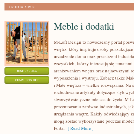
POSTED BY ADMIN
Meble i dodatki
M-Loft Design to nowoczesny portal poświ
wnętrz, który inspiruje osoby poszukując
urządzenie domu oraz przestrzeni industria
wszystkich, którzy interesują się temata
aranżowaniem wnętrz oraz najnowszymi r
JUNE - 2 - 2026
wyposażenia i wystroju. Zobacz także Mał
ON
COMMENTS OFF
i Małe wnętrza – wielkie rozwiązania. Na 
MEBLE
rozbudowane artykuły dotyczące stylowych
I
stworzyć estetyczne miejsce do życia. M-Lo
DODATKI
prezentowaniu zarówno industrialnych, ja
urządzania wnętrz. Każdy odwiedzający znaj
mogą zostać wykorzystane podczas moderni
Portal
[ Read More ]