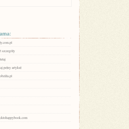
ama:
ily.com.pl
 szczegóły
tutaj
aj pełny artykuł
zilla.pl
backtohappybook.com