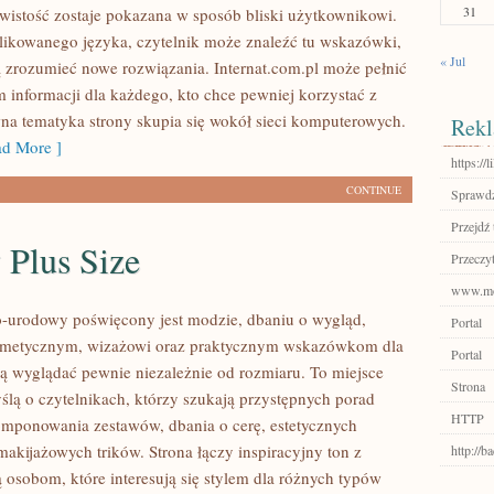
31
wistość zostaje pokazana w sposób bliski użytkownikowi.
ikowanego języka, czytelnik może znaleźć tu wskazówki,
« Jul
 zrozumieć nowe rozwiązania. Internat.com.pl może pełnić
m informacji dla każdego, kto chce pewniej korzystać z
wna tematyka strony skupia się wokół sieci komputerowych.
Rekl
d More ]
https://l
CONTINUE
Sprawdź
Przejdź 
 Plus Size
Przeczyt
www.mob
-urodowy poświęcony jest modzie, dbaniu o wygląd,
Portal
metycznym, wizażowi oraz praktycznym wskazówkom dla
Portal
cą wyglądać pewnie niezależnie od rozmiaru. To miejsce
Strona
ślą o czytelnikach, którzy szukają przystępnych porad
HTTP
mponowania zestawów, dbania o cerę, estetycznych
 makijażowych trików. Strona łączy inspiracyjny ton z
http://
ą osobom, które interesują się stylem dla różnych typów