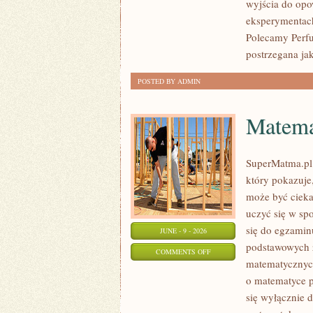
wyjścia do opo
eksperymentac
Polecamy Perf
postrzegana ja
POSTED BY ADMIN
Matema
SuperMatma.pl 
który pokazuje,
może być cieka
uczyć się w sp
się do egzamin
JUNE - 9 - 2026
podstawowych z
ON
COMMENTS OFF
matematycznych
MATEMATYKA
o matematyce p
się wyłącznie 