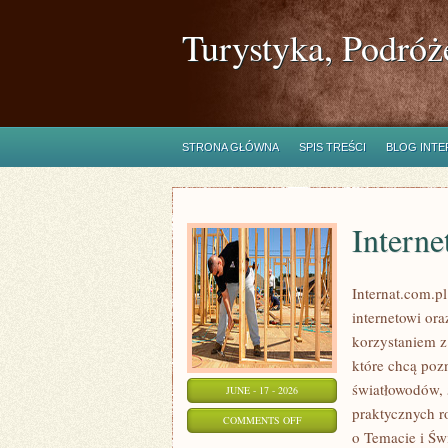
Turystyka, Podróż
STRONA GŁÓWNA
SPIS TREŚCI
BLOG INT
Interne
Internat.com.p
internetowi or
korzystaniem z
które chcą poz
światłowodów, 
JUNE - 17 - 2026
praktycznych r
ON
COMMENTS OFF
o Temacie i Św
INTERNET