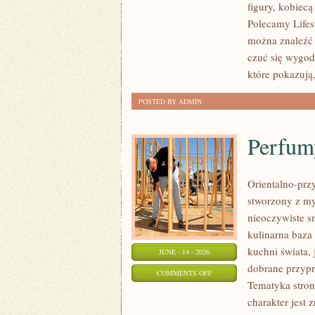
figury, kobiec
PLUS
Polecamy Lifes
SIZE
można znaleźć l
czuć się wygod
które pokazują,
POSTED BY ADMIN
Perfum
Orientalno-przy
stworzony z my
nieoczywiste sm
kulinarna baza
kuchni świata,
JUNE - 14 - 2026
dobrane przypr
ON
COMMENTS OFF
Tematyka stron
PERFUMY
charakter jest
DAMSKIE