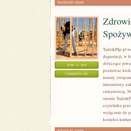
POSTED BY ADMIN
Zdrowi
Spożyw
TadzikPije.pl 
degustacji, w 
dotyczące piwa
JUNE - 6 - 2026
poznawać krok 
ON
COMMENTS OFF
tematy związan
ZDROWIE
internetowy za
I
ciekawością. N
ODPOWIEDZIALNE
stronie Tadzik
SPOŻYWANIE
czytelnika prze
wyłącznie do p
kontekst kultu
POSTED BY ADMIN