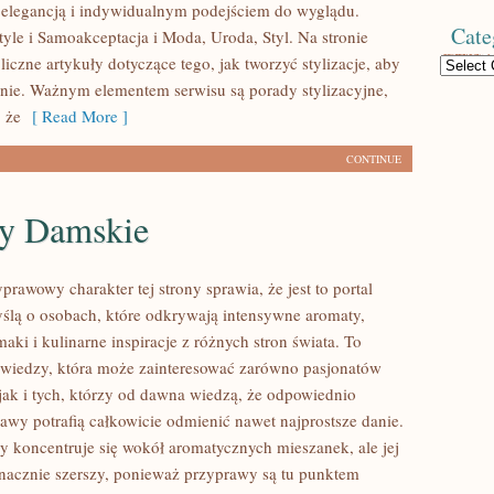
ą elegancją i indywidualnym podejściem do wyglądu.
Cate
tyle i Samoakceptacja i Moda, Uroda, Styl. Na stronie
iczne artykuły dotyczące tego, jak tworzyć stylizacje, aby
Categories
nie. Ważnym elementem serwisu są porady stylizacyjne,
 że
[ Read More ]
CONTINUE
y Damskie
prawowy charakter tej strony sprawia, że jest to portal
ślą o osobach, które odkrywają intensywne aromaty,
aki i kulinarne inspiracje z różnych stron świata. To
 wiedzy, która może zainteresować zarówno pasjonatów
 jak i tych, którzy od dawna wiedzą, że odpowiednio
awy potrafią całkowicie odmienić nawet najprostsze danie.
y koncentruje się wokół aromatycznych mieszanek, ale jej
 znacznie szerszy, ponieważ przyprawy są tu punktem