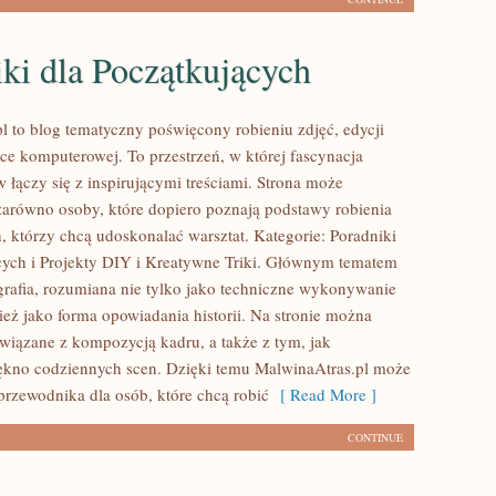
ki dla Początkujących
l to blog tematyczny poświęcony robieniu zdjęć, edycji
ice komputerowej. To przestrzeń, w której fascynacja
 łączy się z inspirującymi treściami. Strona może
zarówno osoby, które dopiero poznają podstawy robienia
ch, którzy chcą udoskonalać warsztat. Kategorie: Poradniki
cych i Projekty DIY i Kreatywne Triki. Głównym tematem
ografia, rozumiana nie tylko jako techniczne wykonywanie
ież jako forma opowiadania historii. Na stronie można
związane z kompozycją kadru, a także z tym, jak
kno codziennych scen. Dzięki temu MalwinaAtras.pl może
przewodnika dla osób, które chcą robić
[ Read More ]
CONTINUE