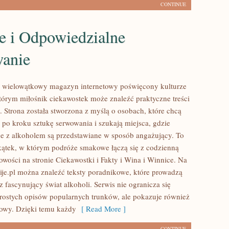
CONTINUE
e i Odpowiedzialne
anie
to wielowątkowy magazyn internetowy poświęcony kulturze
którym miłośnik ciekawostek może znaleźć praktyczne treści
. Strona została stworzona z myślą o osobach, które chcą
po kroku sztukę serwowania i szukają miejsca, gdzie
e z alkoholem są przedstawiane w sposób angażujący. To
kątek, w którym podróże smakowe łączą się z codzienną
owości na stronie Ciekawostki i Fakty i Wina i Winnice. Na
Pije.pl można znaleźć teksty poradnikowe, które prowadzą
z fascynujący świat alkoholi. Serwis nie ogranicza się
rostych opisów popularnych trunków, ale pokazuje również
rowy. Dzięki temu każdy
[ Read More ]
CONTINUE