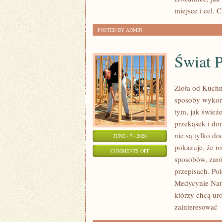
miejsce i cel. 
POSTED BY ADMIN
Świat 
Zioła od Kuchn
sposoby wykorz
tym, jak śwież
przekąsek i do
nie są tylko d
JUNE - 7 - 2026
pokazuje, że r
ON
COMMENTS OFF
sposobów, zaró
ŚWIAT
przepisach. Pol
PRZYPRAW
Medycynie Natu
którzy chcą ur
zainteresować
[