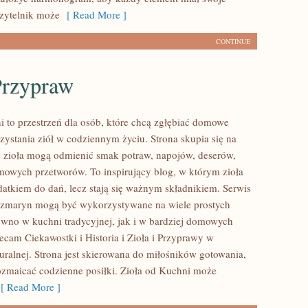
Czytelnik może
[ Read More ]
CONTINUE
Przypraw
i to przestrzeń dla osób, które chcą zgłębiać domowe
ystania ziół w codziennym życiu. Strona skupia się na
e zioła mogą odmienić smak potraw, napojów, deserów,
mowych przetworów. To inspirujący blog, w którym zioła
odatkiem do dań, lecz stają się ważnym składnikiem. Serwis
ozmaryn mogą być wykorzystywane na wiele prostych
wno w kuchni tradycyjnej, jak i w bardziej domowych
ecam Ciekawostki i Historia i Zioła i Przyprawy w
ralnej. Strona jest skierowana do miłośników gotowania,
ozmaicać codzienne posiłki. Zioła od Kuchni może
 Read More ]