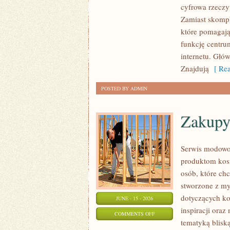
cyfrowa rzeczy
MOBILNY
Zamiast skompl
I
które pomagają
5G
funkcję centru
internetu. Głó
Znajdują
[ Rea
POSTED BY ADMIN
Zakupy
Serwis modowo
produktom kos
osób, które ch
stworzone z my
dotyczących ko
JUNE - 15 - 2026
inspiracji oraz
ON
COMMENTS OFF
tematyką blisk
ZAKUPY