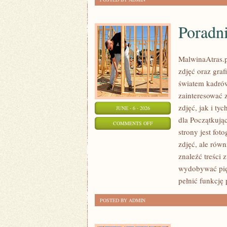
Poradni
MalwinaAtras.p
zdjęć oraz graf
światem kadrów
zainteresować 
zdjęć, jak i ty
JUNE - 6 - 2026
dla Początkują
ON
COMMENTS OFF
strony jest fot
PORADNIKI
zdjęć, ale równ
DLA
znaleźć treści 
POCZĄTKUJĄCYCH
wydobywać pię
pełnić funkcję 
POSTED BY ADMIN