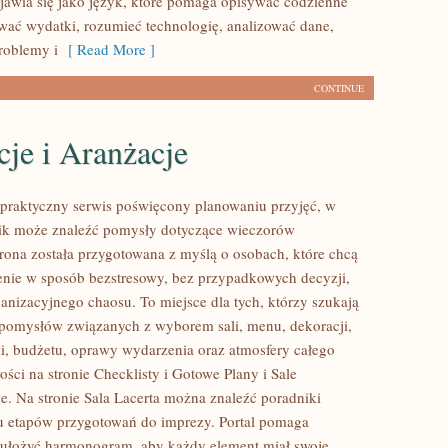
awia się jako język, które pomaga opisywać codzienne
ować wydatki, rozumieć technologię, analizować dane,
roblemy i
[ Read More ]
CONTINUE
je i Aranżacje
o praktyczny serwis poświęcony planowaniu przyjęć, w
nik może znaleźć pomysły dotyczące wieczorów
trona została przygotowana z myślą o osobach, które chcą
nie w sposób bezstresowy, bez przypadkowych decyzji,
ganizacyjnego chaosu. To miejsce dla tych, którzy szukają
pomysłów związanych z wyborem sali, menu, dekoracji,
ki, budżetu, oprawy wydarzenia oraz atmosfery całego
ści na stronie Checklisty i Gotowe Plany i Sale
e. Na stronie Sala Lacerta można znaleźć poradniki
u etapów przygotowań do imprezy. Portal pomaga
 ułożyć harmonogram, aby każdy element miał swoje