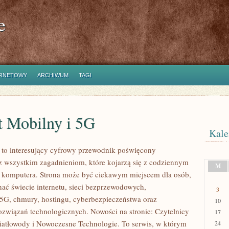
e
ERNETOWY
ARCHIWUM
TAGI
t Mobilny i 5G
Kale
l to interesujący cyfrowy przewodnik poświęcony
az wszystkim zagadnieniom, które kojarzą się z codziennym
M
 komputera. Strona może być ciekawym miejscem dla osób,
nać świecie internetu, sieci bezprzewodowych,
3
5G, chmury, hostingu, cyberbezpieczeństwa oraz
10
ozwiązań technologicznych. Nowości na stronie: Czytelnicy
17
iatłowody i Nowoczesne Technologie. To serwis, w którym
24