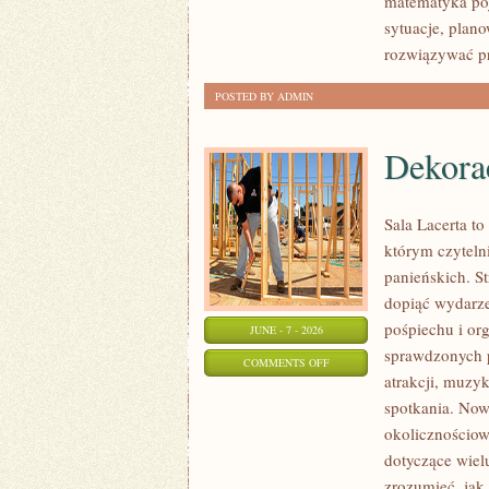
matematyka poj
sytuacje, plan
rozwiązywać p
POSTED BY ADMIN
Dekorac
Sala Lacerta t
którym czytel
panieńskich. S
dopiąć wydarze
pośpiechu i or
JUNE - 7 - 2026
sprawdzonych 
ON
COMMENTS OFF
atrakcji, muzy
DEKORACJE
spotkania. Nowo
I
okolicznościow
ARANŻACJE
dotyczące wiel
zrozumieć, jak