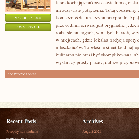
które kochają smakować świadomie, ciekaw
nieoczywiste połączenia. Tutaj codzienny 
koniecznością, a zaczyna przypominać p
MARCH - 22 - 2026
przewodnim serwisu jest oryginalne jedzeni
ON
COMMENTS OFF
rodzi się na targach, w małych barach, w z
SMAKI
w miejscach, gdzie lokalna tradycja spoty
KONTYNENTÓW
mieszkańców. To właśnie street food najlep
kulinarna nie musi być skomplikowana, a
wystarczy prosty placek, dobrze przypraw
POSTED BY ADMIN
Recent Posts
Archives
Przepisy na śniadania
August 2026
August 8, 2026