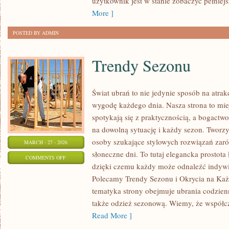
użytkownik jest w stanie zobaczyć pełniej
More ]
POSTED BY ADMIN
Trendy Sezonu
Świat ubrań to nie jedynie sposób na atrak
wygodę każdego dnia. Nasza strona to mie
spotykają się z praktycznością, a bogact
na dowolną sytuację i każdy sezon. Tworzy
osoby szukające stylowych rozwiązań zaró
MARCH - 27 - 2026
słoneczne dni. To tutaj elegancka prostota
ON
COMMENTS OFF
dzięki czemu każdy może odnaleźć indywid
TRENDY
Polecamy Trendy Sezonu i Okrycia na Każd
SEZONU
tematyka strony obejmuje ubrania codzienn
także odzież sezonową. Wiemy, że współc
Read More ]