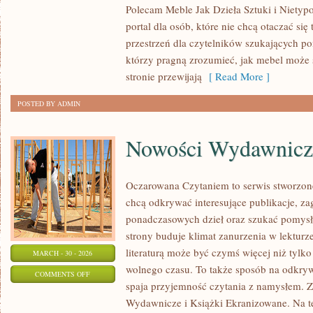
Polecam Meble Jak Dzieła Sztuki i Nietyp
I
portal dla osób, które nie chcą otaczać się
EKSTRAWAGANCKIE
przestrzeń dla czytelników szukających po
MEBLE
którzy pragną zrozumieć, jak mebel może s
stronie przewijają
[ Read More ]
POSTED BY ADMIN
Nowości Wydawnicz
Oczarowana Czytaniem to serwis stworzone 
chcą odkrywać interesujące publikacje, z
ponadczasowych dzieł oraz szukać pomysł
strony buduje klimat zanurzenia w lekturze
literaturą może być czymś więcej niż tylk
MARCH - 30 - 2026
wolnego czasu. To także sposób na odkry
ON
COMMENTS OFF
spaja przyjemność czytania z namysłem. 
NOWOŚCI
Wydawnicze i Książki Ekranizowane. Na tej
WYDAWNICZE