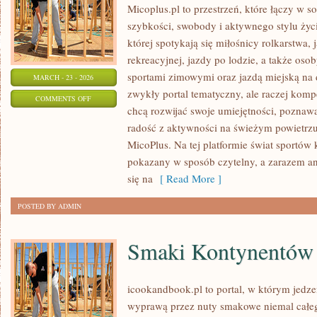
Micoplus.pl to przestrzeń, które łączy w s
szybkości, swobody i aktywnego stylu życi
której spotykają się miłośnicy rolkarstwa,
rekreacyjnej, jazdy po lodzie, a także oso
sportami zimowymi oraz jazdą miejską na d
MARCH - 23 - 2026
zwykły portal tematyczny, ale raczej kom
ON
COMMENTS OFF
chcą rozwijać swoje umiejętności, poznaw
LIFESTYLE
radość z aktywności na świeżym powietrzu. 
I
MicoPlus. Na tej platformie świat sportów
INSPIRACJE
pokazany w sposób czytelny, a zarazem an
się na
[ Read More ]
POSTED BY ADMIN
Smaki Kontynentów
icookandbook.pl to portal, w którym jedzeni
wyprawą przez nuty smakowe niemal całego