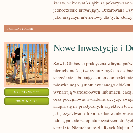
świata, w którym książki są pokazywane w
jednocześnie intrygujący. Oczarowana Cz
jako magazyn internetowy dla tych, którzy
POSTED BY ADMIN
Nowe Inwestycje i D
Serwis Globex to praktyczna witryna pośw
nieruchomości, tworzona z myślą o osobach
sprzedanie albo najęcie nieruchomości mi
mieszkalnego, gruntu czy innego obiektu. 
wypatrują wartościowych informacji, chcą 
MARCH - 29 - 2026
oraz podejmować świadome decyzje związ
ON
COMMENTS OFF
skupia się na praktycznych aspektach tow
NOWE
jak pozyskiwanie lokum, oferowanie własn
INWESTYCJE
udostępnianie za opłatą przestrzeni do życi
I
stronie to Nieruchomości i Rynek Najmu. 
DEWELOPERZY