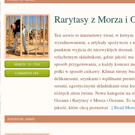
Rarytasy z Morza i 
Ten serwis to internetowy świat, w którym
wyrafinowaniem, a artykuły spożywcze z na
punktem wyjścia do niezwykłych doznań. 
szlachetnym składnikom, gdzie jakość ma 
sposób przygotowania, a każdy koneser m
MARCH - 24 - 2026
półki w sposób ciekawy. Klimat strony bu
ON
COMMENTS OFF
delikatesami, szynkami i wędlinami premi
RARYTASY
serami, egzotycznymi składnikami oraz kul
Z
różnych stron świata. Nowe kategorie na st
MORZA
Oceanu i Rarytasy z Morza i Oceanu. To s
I
jakość, które chcą poznawać
[ Read More
OCEANU
POSTED BY ADMIN