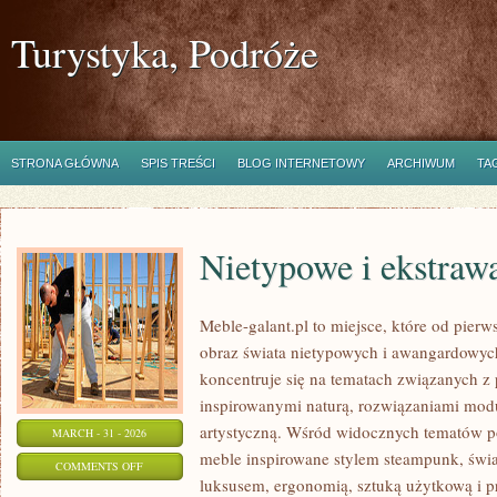
Turystyka, Podróże
STRONA GŁÓWNA
SPIS TREŚCI
BLOG INTERNETOWY
ARCHIWUM
TA
Nietypowe i ekstraw
Meble-galant.pl to miejsce, które od pier
obraz świata nietypowych i awangardowyc
koncentruje się na tematach związanych z
inspirowanymi naturą, rozwiązaniami modu
artystyczną. Wśród widocznych tematów p
MARCH - 31 - 2026
meble inspirowane stylem steampunk, świa
ON
COMMENTS OFF
luksusem, ergonomią, sztuką użytkową i p
NIETYPOWE