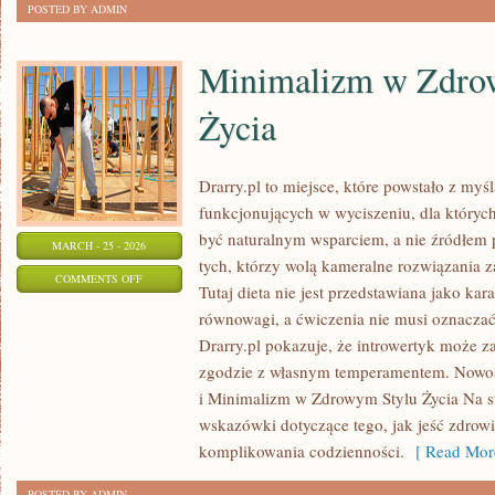
POSTED BY ADMIN
Minimalizm w Zdro
Życia
Drarry.pl to miejsce, które powstało z myś
funkcjonujących w wyciszeniu, dla których
być naturalnym wsparciem, a nie źródłem p
MARCH - 25 - 2026
tych, którzy wolą kameralne rozwiązania z
ON
COMMENTS OFF
Tutaj dieta nie jest przedstawiana jako kar
MINIMALIZM
równowagi, a ćwiczenia nie musi oznaczać
W
Drarry.pl pokazuje, że introwertyk może z
ZDROWYM
zgodzie z własnym temperamentem. Nowośc
STYLU
i Minimalizm w Zdrowym Stylu Życia Na s
ŻYCIA
wskazówki dotyczące tego, jak jeść zdrow
komplikowania codzienności.
[ Read Mor
POSTED BY ADMIN