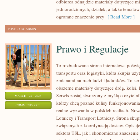
odbiorca odnajdzie materiały dotyczące m
jednorodzinnych, działek, a także temató
ogromne znaczenie przy
[ Read More ]
POSTED BY ADMIN
Prawo i Regulacje
To rozbudowana strona internetowa poświ
transportu oraz logistyki, która skupia uż
zmianami na ruch ludzi i ładunków. To ser
obszerne materiały dotyczące dróg, kolei,
Serwis został stworzony z myślą o czyteln
MARCH - 27 - 2026
którzy chcą poznać kulisy funkcjonowania
ON
COMMENTS OFF
realne wyzwania w polskich realiach. Nowo
PRAWO
Lotniczy i Transport Lotniczy. Strona skup
I
związanych z koordynacją dostaw. Opisuje
REGULACJE
sektora TSL, jak i ekonomiczne znaczenie 