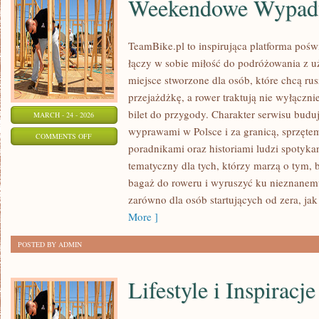
Weekendowe Wypad
TeamBike.pl to inspirująca platforma pośw
łączy w sobie miłość do podróżowania z
miejsce stworzone dla osób, które chcą rus
przejażdżkę, a rower traktują nie wyłącznie
bilet do przygody. Charakter serwisu budu
MARCH - 24 - 2026
wyprawami w Polsce i za granicą, sprzętem
ON
COMMENTS OFF
poradnikami oraz historiami ludzi spotyk
WEEKENDOWE
tematyczny dla tych, którzy marzą o tym, 
WYPADY
bagaż do roweru i wyruszyć ku nieznanemu
zarówno dla osób startujących od zera, ja
More ]
POSTED BY ADMIN
Lifestyle i Inspiracje