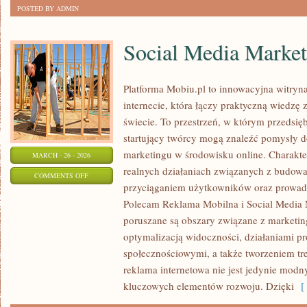
POSTED BY ADMIN
Social Media Market
Platforma Mobiu.pl to innowacyjna witryn
internecie, która łączy praktyczną wiedzę
świecie. To przestrzeń, w którym przedsięb
startujący twórcy mogą znaleźć pomysły 
marketingu w środowisku online. Charakter
MARCH - 26 - 2026
realnych działaniach związanych z budow
ON
COMMENTS OFF
przyciąganiem użytkowników oraz prowad
SOCIAL
Polecam Reklama Mobilna i Social Media 
MEDIA
poruszane są obszary związane z marketi
MARKETING
optymalizacją widoczności, działaniami 
społecznościowymi, a także tworzeniem tre
reklama internetowa nie jest jedynie mod
kluczowych elementów rozwoju. Dzięki
[ 