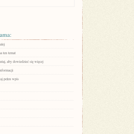
ama:
alej
a ten temat
tutaj, aby dowiedzieć się więcej
informacji
aj pełen wpis