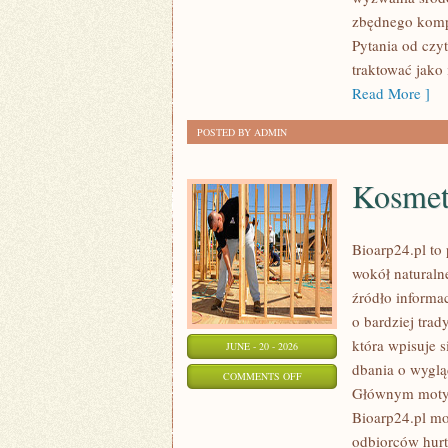
DOMU
zbędnego komp
Pytania od czy
traktować jako
Read More ]
POSTED BY ADMIN
Kosmet
Bioarp24.pl to 
wokół naturaln
źródło informa
o bardziej tra
która wpisuje 
JUNE - 20 - 2026
dbania o wyglą
ON
COMMENTS OFF
Głównym motyw
KOSMETYKI
Bioarp24.pl mo
DLA
odbiorców hurt