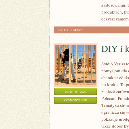
NIEGO
zastosowaniu. C
produktach, kt
oczyszczaniem 
POSTED BY ADMIN
DIY i 
Studio Veriss 
pomysłom dla o
charakter eduk
po kroku. To 
znaleźć zarówn
JUNE - 18 - 2026
Polecam Poradni
ON
COMMENTS OFF
Tematyka stron
DIY
ogranicza się 
I
pokazuje urod
KREATYWNY
także dobór fr
MAKIJAŻ