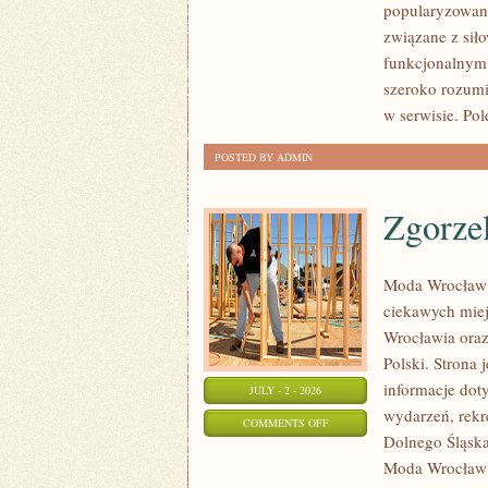
popularyzowani
I
związane z siło
WYZWANIA
funkcjonalnym,
TRENINGOWE
szeroko rozumi
w serwisie. Pol
POSTED BY ADMIN
Zgorze
Moda Wrocław 
ciekawych mie
Wrocławia oraz
Polski. Strona 
informacje doty
JULY - 2 - 2026
wydarzeń, rekr
ON
COMMENTS OFF
Dolnego Śląska.
ZGORZELEC
Moda Wrocław n