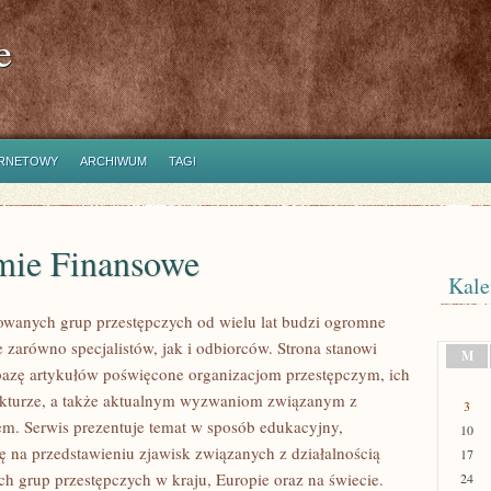
e
ERNETOWY
ARCHIWUM
TAGI
mie Finansowe
Kale
owanych grup przestępczych od wielu lat budzi ogromne
 zarówno specjalistów, jak i odbiorców. Strona stanowi
M
azę artykułów poświęcone organizacjom przestępczym, ich
ukturze, a także aktualnym wyzwaniom związanym z
3
m. Serwis prezentuje temat w sposób edukacyjny,
10
ię na przedstawieniu zjawisk związanych z działalnością
17
h grup przestępczych w kraju, Europie oraz na świecie.
24