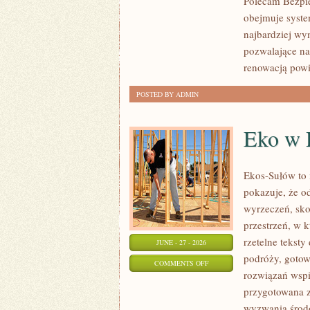
Polecam Bezpie
obejmuje syste
najbardziej wy
pozwalające na
renowacją pow
POSTED BY ADMIN
Eko w
Ekos-Sułów to i
pokazuje, że o
wyrzeczeń, sko
przestrzeń, w 
rzetelne tekst
JUNE - 27 - 2026
podróży, gotow
ON
COMMENTS OFF
rozwiązań wspi
EKO
przygotowana z
W
wyzwania środo