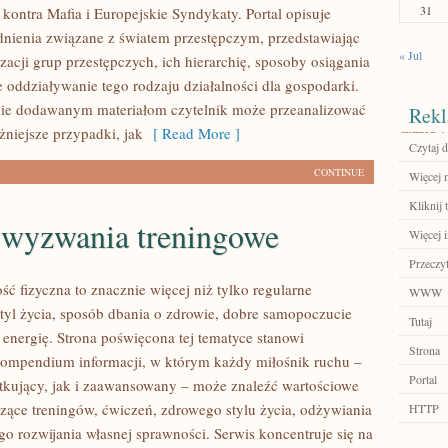
31
kontra Mafia i Europejskie Syndykaty. Portal opisuje
nienia związane z światem przestępczym, przedstawiając
« Jul
acji grup przestępczych, ich hierarchię, sposoby osiągania
e oddziaływanie tego rodzaju działalności dla gospodarki.
nie dodawanym materiałom czytelnik może przeanalizować
Rekl
niejsze przypadki, jak
[ Read More ]
Czytaj d
CONTINUE
Więcej n
Kliknij 
i wyzwania treningowe
Więcej 
Przeczyt
ść fizyczna to znacznie więcej niż tylko regularne
WWW
styl życia, sposób dbania o zdrowie, dobre samopoczucie
Tutaj
 energię. Strona poświęcona tej tematyce stanowi
Strona
ompendium informacji, w którym każdy miłośnik ruchu –
Portal
kujący, jak i zaawansowany – może znaleźć wartościowe
czące treningów, ćwiczeń, zdrowego stylu życia, odżywiania
HTTP
o rozwijania własnej sprawności. Serwis koncentruje się na