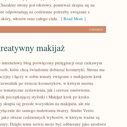
harakter strony jest ofertowy, ponieważ skupia się na
óre odpowiadają na codzienne potrzeby związane z
skóry, włosów oraz całego ciała.
[ Read More ]
CONTINUE
kreatywny makijaż
to internetowy blog poświęcony pielęgnacji oraz ciekawym
sób, które chcą świadomie dobierać kosmetyki. Strona ma
acyjny i łączy w sobie tematy związane z makijażem krok
przewodnik po świecie kosmetyków, w którym można
o tematyczne zestawienia, jak i szersze omówienia.
k początkującej stylistki i Makijaż krok po kroku.
y skupia się przede wszystkim na makijażu, ale nie
wyłącznie do samego malowania twarzy. Studio Veriss
ę jako obszar codziennych wyborów, w którym ważne są
yzury. Dzięki temu serwis może być odbierany jako urodowa