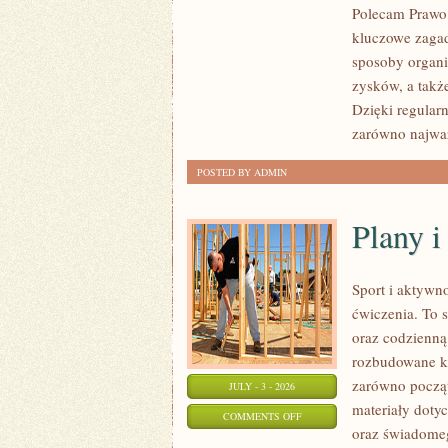
Polecam Prawo 
FINANSOWE
kluczowe zagad
sposoby organiz
zysków, a takż
Dzięki regular
zarówno najważ
POSTED BY ADMIN
Plany 
Sport i aktywno
ćwiczenia. To 
oraz codzienną
rozbudowane k
zarówno począt
JULY - 3 - 2026
materiały doty
ON
COMMENTS OFF
oraz świadomeg
PLANY