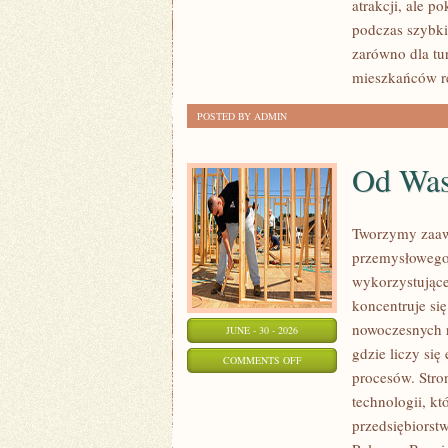
atrakcji, ale p
podczas szybki
zarówno dla tu
mieszkańców r
POSTED BY ADMIN
Od Wa
Tworzymy zaaw
przemysłowego,
wykorzystujące
koncentruje si
nowoczesnych r
JUNE - 30 - 2026
gdzie liczy si
ON
COMMENTS OFF
procesów. Stro
OD
technologii, k
WAS
przedsiębiorst