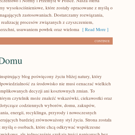
czeństwo i Normy i Przemysł w Polsce. Nasza oferta
my wysokociśnieniowe, które zostały opracowane z myślą o
magających zastosowaniach. Dostarczamy rozwiązania,
 realizację procesów związanych z czyszczeniem,
ierzchni, usuwaniem powłok oraz wieloma
[ Read More ]
CONTINUE
 Domu
nspirujący blog poświęcony życiu bliżej natury, który
dpowiedzialność za środowisko nie musi oznaczać wielkich
mplikowanych decyzji ani kosztownych zmian. To
którym czytelnik może znaleźć wskazówki, ciekawostki oraz
y dotyczące codziennych wyborów, domu, zakupów,
ania, energii, recyklingu, przyrody i nowoczesnych
erających bardziej zrównoważony styl życia. Strona została
 myślą o osobach, które chcą odkrywać współczesne
wiskowe, ale jednocześnie szukają treści napisanych bez