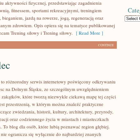
u aktywności fizycznej, przedstawiając zagadnienia
Cate
wnią, fitnessem, sportami rekreacyjnymi, treningiem
 bieganiem, jazdą na rowerze, jogą, regeneracją oraz
Categories
anym zdrowiem. Opis opiera się na tematyce publikowanej
ecam Trening siłowy i Trening siłowy.
[ Read More ]
CONTINUE
lec
to różnorodny serwis internetowy poświęcony odkrywaniu
jsc na Dolnym Śląsku, ze szczególnym uwzględnieniem
 zakątków, które tworzą niezwykle ciekawą mapę tej części
jest przestrzenią, w którym można znaleźć praktyczne
czące zwiedzania, historii, kultury, architektury, przyrody,
eacji oraz codziennego życia w miastach i miasteczkach
 To blog dla osób, które lubią poznawać region głębiej.
ie ogranicza się wyłącznie do najbardziej znanych