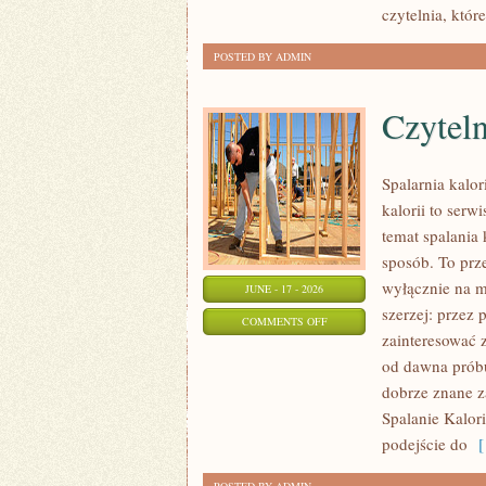
czytelnia, któ
POSTED BY ADMIN
Czyteln
Spalarnia kalo
kalorii to serw
temat spalania 
sposób. To prze
wyłącznie na m
JUNE - 17 - 2026
szerzej: przez
ON
COMMENTS OFF
zainteresować z
CZYTELNICZE
od dawna próbu
ARTYKUŁY
dobrze znane z
Spalanie Kalori
podejście do
[ 