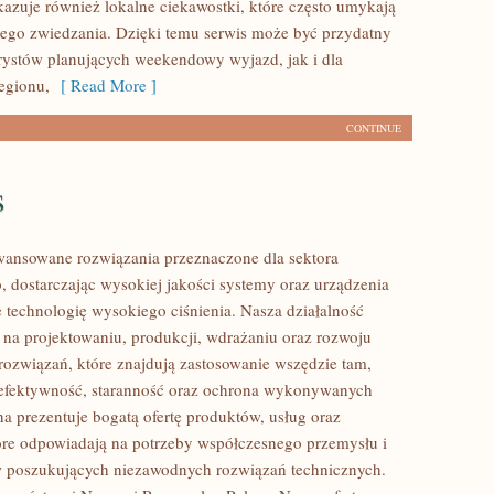
okazuje również lokalne ciekawostki, które często umykają
ego zwiedzania. Dzięki temu serwis może być przydatny
rystów planujących weekendowy wyjazd, jak i dla
egionu,
[ Read More ]
CONTINUE
s
ansowane rozwiązania przeznaczone dla sektora
 dostarczając wysokiej jakości systemy oraz urządzenia
 technologię wysokiego ciśnienia. Nasza działalność
ę na projektowaniu, produkcji, wdrażaniu oraz rozwoju
ozwiązań, które znajdują zastosowanie wszędzie tam,
ę efektywność, staranność oraz ochrona wykonywanych
na prezentuje bogatą ofertę produktów, usług oraz
tóre odpowiadają na potrzeby współczesnego przemysłu i
w poszukujących niezawodnych rozwiązań technicznych.