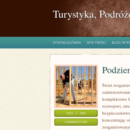
Turystyka, Podróż
STRONA GŁÓWNA
SPIS TREŚCI
BLOG INT
Podzie
Świat zorganiz
zainteresowanie
kompleksowe b
rozwojowi, str
bezpieczeństwe
JULY - 4 - 2026
koncentrując s
ON
COMMENTS OFF
zorganizowanyc
PODZIEMIE