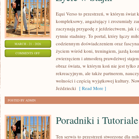
Equi Verso to przestrzeń, w którym świat 
kompleksowy, angażujący i zrozumiały zar
zaczynają przygodę z jeździectwem, jak i d
rytmie stadniny. To portal, który łączy mi
codziennym doświadczeniem oraz fascynac
MARCH - 21 - 2026
życiem wśród koni, treningiem, jazdą konn
ON
COMMENTS OFF
zwierzęciem i atmosferą prawdziwej stajen
ŻYCIE
obraz świata, w którym koń nie jest tylk
W
rekreacyjnym, ale także partnerem, naucz
STAJNI
wolności i częścią wyjątkowej kultury. Now
Jeździecki
[ Read More ]
POSTED BY ADMIN
Poradniki i Tutoriale
Ten serwis to przestrzeń stworzone dla miło