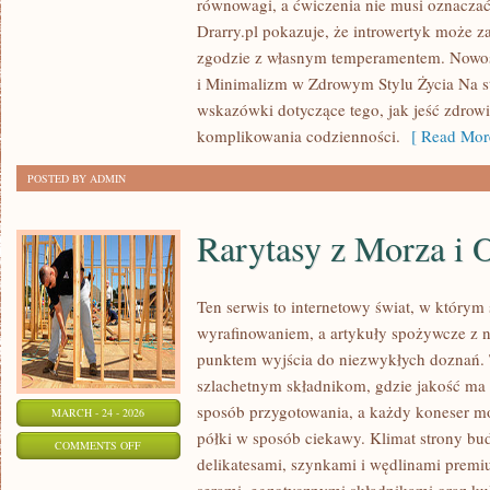
równowagi, a ćwiczenia nie musi oznaczać
W
Drarry.pl pokazuje, że introwertyk może z
ZDROWYM
zgodzie z własnym temperamentem. Nowośc
STYLU
i Minimalizm w Zdrowym Stylu Życia Na s
ŻYCIA
wskazówki dotyczące tego, jak jeść zdrow
komplikowania codzienności.
[ Read Mor
POSTED BY ADMIN
Rarytasy z Morza i 
Ten serwis to internetowy świat, w którym
wyrafinowaniem, a artykuły spożywcze z na
punktem wyjścia do niezwykłych doznań. 
szlachetnym składnikom, gdzie jakość ma 
sposób przygotowania, a każdy koneser m
MARCH - 24 - 2026
półki w sposób ciekawy. Klimat strony bu
ON
COMMENTS OFF
delikatesami, szynkami i wędlinami premi
RARYTASY