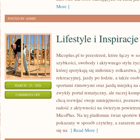
More ]
POSTED BY ADMIN
Lifestyle i Inspiracje
Micoplus.pl to przestrzeń, które łączy w s
szybkości, swobody i aktywnego stylu życi
której spotykają się miłośnicy rolkarstwa,
rekreacyjnej, jazdy po lodzie, a także oso
sportami zimowymi oraz jazdą miejską na d
MARCH - 23 - 2026
zwykły portal tematyczny, ale raczej kom
ON
COMMENTS OFF
chcą rozwijać swoje umiejętności, poznaw
LIFESTYLE
radość z aktywności na świeżym powietrzu. 
I
MicoPlus. Na tej platformie świat sportów
INSPIRACJE
pokazany w sposób czytelny, a zarazem an
się na
[ Read More ]