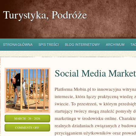
Turystyka, Podróże
STRONA GŁÓWNA
SPIS TREŚCI
BLOG INTERNETOWY
ARCHIWUM
TA
Social Media Market
Platforma Mobiu.pl to innowacyjna witryn
internecie, która łączy praktyczną wiedzę
świecie. To przestrzeń, w którym przedsięb
startujący twórcy mogą znaleźć pomysły 
marketingu w środowisku online. Charakter
MARCH - 26 - 2026
realnych działaniach związanych z budow
ON
COMMENTS OFF
przyciąganiem użytkowników oraz prowad
SOCIAL