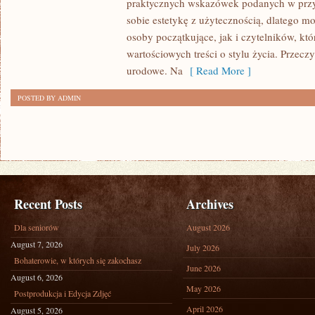
praktycznych wskazówek podanych w przy
STYL
sobie estetykę z użytecznością, dlatego 
ŻYCIA
osoby początkujące, jak i czytelników, kt
I
wartościowych treści o stylu życia. Przecz
INSPIRACJE
urodowe. Na
[ Read More ]
POSTED BY ADMIN
Recent Posts
Archives
Dla seniorów
August 2026
August 7, 2026
July 2026
Bohaterowie, w których się zakochasz
June 2026
August 6, 2026
May 2026
Postprodukcja i Edycja Zdjęć
April 2026
August 5, 2026