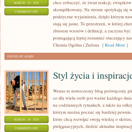
chce zobaczyć, że świat reakcji, związków
MARCH - 19 - 2026
skomplikowany. Na stronie spotykają się w
ON
COMMENTS OFF
praktyczne wyjaśnienia, dzięki którym naw
SPRZĘT
stają się jasne. To przestrzeń, w której ch
LABORATORYJNY
zbiorem wzorów i definicji, a zaczyna być
pomagającą lepiej rozumieć otaczający nas 
Chemia Ogólna i Zielona
[ Read More ]
POSTED BY ADMIN
Styl życia i inspiracj
Wenus to nowoczesny blog poświęcony pięk
co dla wielu osób jest ważne każdego dnia:
na codziennych rytuałach, a także na odk
którym można poczuć się bardziej pewnie.
które chcą rozwijać swoją wiedzę o skórz
MARCH - 18 - 2026
pielęgnacyjnych, śledzić aktualne inspiracj
ON
COMMENTS OFF