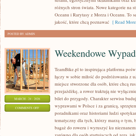
serami, egzotycznymi składnikami oraz kul
Z
różnych stron świata. Nowe kategorie na st
MORZA
Oceanu i Rarytasy z Morza i Oceanu. To s
I
jakość, które chcą poznawać
[ Read More
OCEANU
POSTED BY ADMIN
Weekendowe Wypad
TeamBike.pl to inspirująca platforma pośw
łączy w sobie miłość do podróżowania z
miejsce stworzone dla osób, które chcą rus
przejażdżkę, a rower traktują nie wyłącznie
bilet do przygody. Charakter serwisu budu
MARCH - 24 - 2026
wyprawami w Polsce i za granicą, sprzętem
ON
COMMENTS OFF
poradnikami oraz historiami ludzi spotyk
WEEKENDOWE
tematyczny dla tych, którzy marzą o tym, 
WYPADY
bagaż do roweru i wyruszyć ku nieznanemu
zarówno dla osób startujących od zera, ja