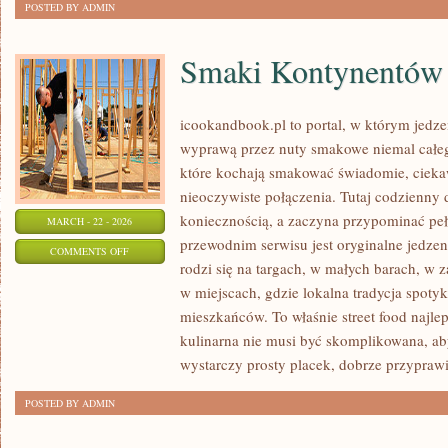
POSTED BY ADMIN
Smaki Kontynentów
icookandbook.pl to portal, w którym jedzeni
wyprawą przez nuty smakowe niemal całego
które kochają smakować świadomie, ciekaw
nieoczywiste połączenia. Tutaj codzienny 
koniecznością, a zaczyna przypominać p
MARCH - 22 - 2026
przewodnim serwisu jest oryginalne jedzeni
ON
COMMENTS OFF
rodzi się na targach, w małych barach, w z
SMAKI
w miejscach, gdzie lokalna tradycja spoty
KONTYNENTÓW
mieszkańców. To właśnie street food najlep
kulinarna nie musi być skomplikowana, a
wystarczy prosty placek, dobrze przypraw
POSTED BY ADMIN