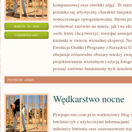
komputerowej oraz obróbki zdjęć. To inte
przenika się artystyczny charakter miejski
nowoczesnego oprogramowania. Strona prz
ewoluować zarówno na murze, jak i na ekra
MARCH - 20 - 2026
osób, które chcą tworzyć, rozwijać umieję
ON
COMMENTS OFF
kierunki w świecie wizualnej ekspresji. Now
PORADNIKI
Ewolucja Grafiki i Programy i Narzędzia Gr
I
obejmuje różnorodne obszary wiedzy związa
TUTORIALE
projektowaniem wizualnym i edycją fotogr
poznać zarówno fundamenty tych dziedzin,
POSTED BY ADMIN
Wędkarstwo nocne
Pzwpajeczno.com.pl to wartościowy blog w
łowienia ryb z użytecznymi informacjami.
miłośnicy łowienia oraz zaawansowani wę