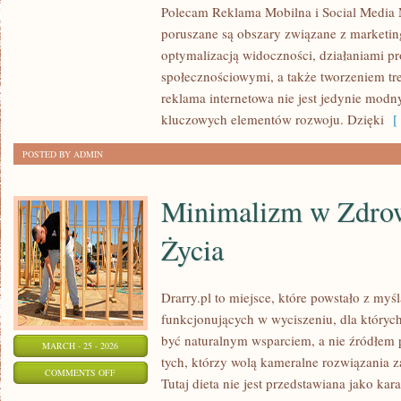
Polecam Reklama Mobilna i Social Media 
MEDIA
poruszane są obszary związane z marketi
MARKETING
optymalizacją widoczności, działaniami 
społecznościowymi, a także tworzeniem tre
reklama internetowa nie jest jedynie mod
kluczowych elementów rozwoju. Dzięki
[ 
POSTED BY ADMIN
Minimalizm w Zdro
Życia
Drarry.pl to miejsce, które powstało z myś
funkcjonujących w wyciszeniu, dla których
być naturalnym wsparciem, a nie źródłem p
MARCH - 25 - 2026
tych, którzy wolą kameralne rozwiązania z
ON
COMMENTS OFF
Tutaj dieta nie jest przedstawiana jako kar
MINIMALIZM