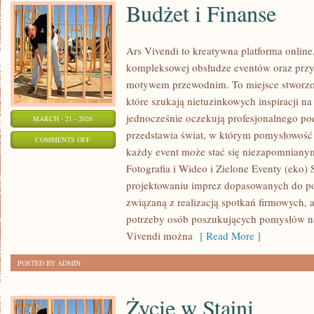
Budżet i Finanse
Ars Vivendi to kreatywna platforma online,
kompleksowej obsłudze eventów oraz prz
motywem przewodnim. To miejsce stworzone 
które szukają nietuzinkowych inspiracji n
jednocześnie oczekują profesjonalnego pode
MARCH - 21 - 2026
przedstawia świat, w którym pomysłowość 
ON
COMMENTS OFF
każdy event może stać się niezapomnian
BUDŻET
Fotografia i Wideo i Zielone Eventy (eko) 
I
projektowaniu imprez dopasowanych do potr
FINANSE
związaną z realizacją spotkań firmowych, 
potrzeby osób poszukujących pomysłów na
Vivendi można
[ Read More ]
POSTED BY ADMIN
Życie w Stajni