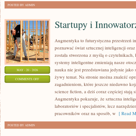
POSTED BY ADMIN
Startupy i Innowator
Augmentyka to futurystyczna przestrzeń in
poznawać świat sztucznej inteligencji oraz
została stworzona z myślą o czytelnikach, k
systemy inteligentne zmieniają nasze otoc
nauka nie jest przedstawiana jedynie jako 
MAY - 20 - 2026
żywy temat. Na stronie można znaleźć op
ON
COMMENTS OFF
zagadnieniom, które jeszcze niedawno kojar
STARTUPY
science fiction, a dziś coraz częściej staj
I
Augmentyka pokazuje, że sztuczna intelige
INNOWATORZY
laboratoriów i specjalistów, lecz narzędzi
pracowników oraz na sposób, w
[ Read M
POSTED BY ADMIN