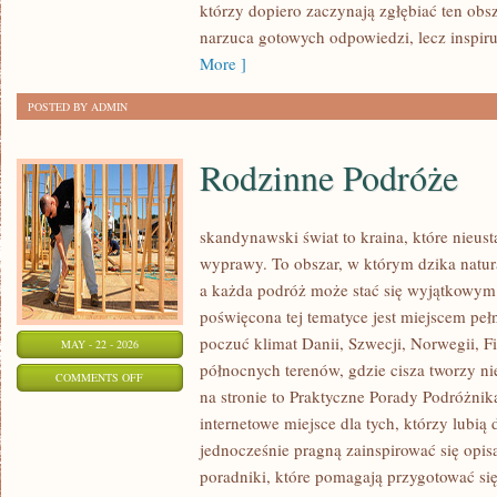
którzy dopiero zaczynają zgłębiać ten obs
PRAKTYCE
narzuca gotowych odpowiedzi, lecz inspir
More ]
POSTED BY ADMIN
Rodzinne Podróże
skandynawski świat to kraina, które nieus
wyprawy. To obszar, w którym dzika natur
a każda podróż może stać się wyjątkowym
poświęcona tej tematyce jest miejscem peł
poczuć klimat Danii, Szwecji, Norwegii, Fin
MAY - 22 - 2026
północnych terenów, gdzie cisza tworzy ni
ON
COMMENTS OFF
na stronie to Praktyczne Porady Podróżnika
RODZINNE
internetowe miejsce dla tych, którzy lubią
PODRÓŻE
jednocześnie pragną zainspirować się opis
poradniki, które pomagają przygotować si