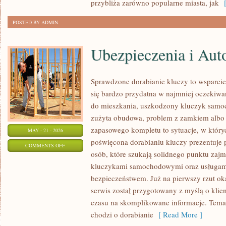
przybliża zarówno popularne miasta, jak
[
POSTED BY ADMIN
Ubezpieczenia i Aut
Sprawdzone dorabianie kluczy to wsparcie,
się bardzo przydatna w najmniej oczeki
do mieszkania, uszkodzony kluczyk samoch
zużyta obudowa, problem z zamkiem albo
zapasowego kompletu to sytuacje, w któryc
MAY - 21 - 2026
poświęcona dorabianiu kluczy prezentuje 
ON
COMMENTS OFF
osób, które szukają solidnego punktu zaj
UBEZPIECZENIA
kluczykami samochodowymi oraz usługam
I
bezpieczeństwem. Już na pierwszy rzut ok
AUTOCASCO
serwis został przygotowany z myślą o klien
czasu na skomplikowane informacje. Temat
chodzi o dorabianie
[ Read More ]