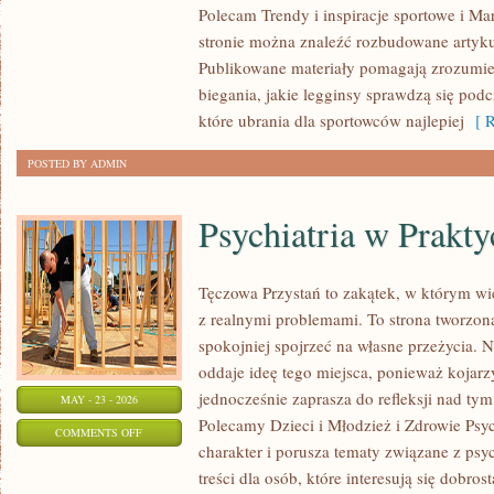
Polecam Trendy i inspiracje sportowe i Mar
I
stronie można znaleźć rozbudowane artyku
RECENZJE
Publikowane materiały pomagają zrozumieć
PRODUKTÓW
biegania, jakie legginsy sprawdzą się pod
które ubrania dla sportowców najlepiej
[ R
POSTED BY ADMIN
Psychiatria w Prakty
Tęczowa Przystań to zakątek, w którym wi
z realnymi problemami. To strona tworzon
spokojniej spojrzeć na własne przeżycia.
oddaje ideę tego miejsca, ponieważ kojarz
jednocześnie zaprasza do refleksji nad tym
MAY - 23 - 2026
Polecamy Dzieci i Młodzież i Zdrowie Psy
ON
COMMENTS OFF
charakter i porusza tematy związane z psy
PSYCHIATRIA
treści dla osób, które interesują się dobros
W