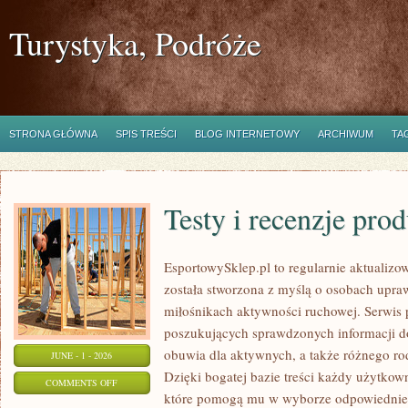
Turystyka, Podróże
STRONA GŁÓWNA
SPIS TREŚCI
BLOG INTERNETOWY
ARCHIWUM
TA
Testy i recenzje pro
EsportowySklep.pl to regularnie aktualizow
została stworzona z myślą o osobach upraw
miłośnikach aktywności ruchowej. Serwis 
poszukujących sprawdzonych informacji d
obuwia dla aktywnych, a także różnego ro
JUNE - 1 - 2026
Dzięki bogatej bazie treści każdy użytkow
ON
COMMENTS OFF
które pomogą mu w wyborze odpowiednie
TESTY