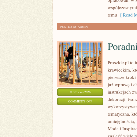
opracowań, w k
współczesnymi,
temu
[ Read M
POSTED BY ADMIN
Poradni
Proszkic.pl to 
krawieckim, kt
pierwsze kroki 
już wprawę i c
instrukcjach 
JUNE - 4 - 2026
dekoracji, two
ON
COMMENTS OFF
wykorzystywani
PORADNIK
tematyczna, kt
DLA
umiejętnością,
POCZĄTKUJĄCYCH
Moda i Inspira
znaleźć wiele t