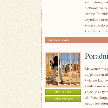
internetowy za
I
ciekawością. N
ODPOWIEDZIALNE
stronie Tadzik
SPOŻYWANIE
czytelnika prze
wyłącznie do p
kontekst kultu
POSTED BY ADMIN
Poradni
MalwinaAtras.p
zdjęć oraz graf
światem kadrów
zainteresować 
zdjęć, jak i ty
JUNE - 6 - 2026
dla Początkują
ON
COMMENTS OFF
strony jest fot
PORADNIKI