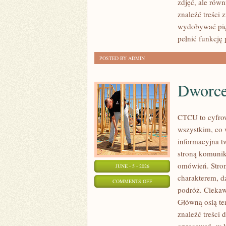
zdjęć, ale równ
DLA
znaleźć treści 
POCZĄTKUJĄCYCH
wydobywać pię
pełnić funkcję 
POSTED BY ADMIN
Dworce 
CTCU to cyfrow
wszystkim, co 
informacyjna tw
stroną komunik
omówień. Stro
JUNE - 5 - 2026
charakterem, d
ON
COMMENTS OFF
podróż. Ciekawe
DWORCE
Główną osią te
I
znaleźć treści 
INFRASTRUKTURA