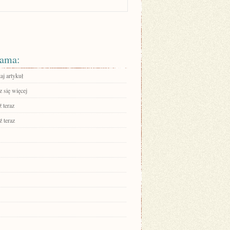
ama:
aj artykuł
 się więcej
 teraz
 teraz