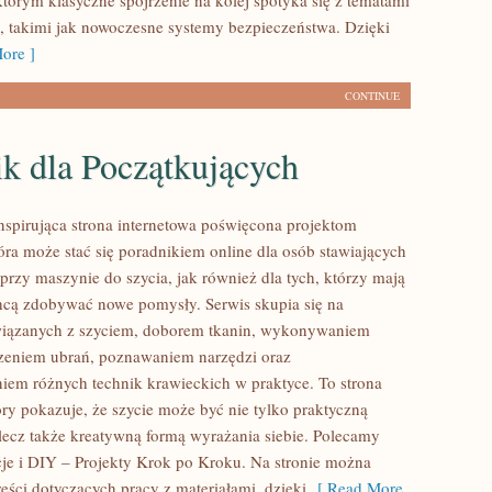
tórym klasyczne spojrzenie na kolej spotyka się z tematami
 takimi jak nowoczesne systemy bezpieczeństwa. Dzięki
ore ]
CONTINUE
k dla Początkujących
inspirująca strona internetowa poświęcona projektom
óra może stać się poradnikiem online dla osób stawiających
przy maszynie do szycia, jak również dla tych, którzy mają
hcą zdobywać nowe pomysły. Serwis skupia się na
związanych z szyciem, doborem tkanin, wykonywaniem
rzeniem ubrań, poznawaniem narzędzi oraz
em różnych technik krawieckich w praktyce. To strona
óry pokazuje, że szycie może być nie tylko praktyczną
 lecz także kreatywną formą wyrażania siebie. Polecamy
cje i DIY – Projekty Krok po Kroku. Na stronie można
reści dotyczących pracy z materiałami, dzięki
[ Read More