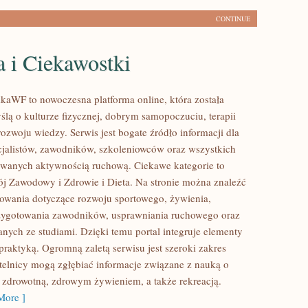
CONTINUE
a i Ciekawostki
kaWF to nowoczesna platforma online, która została
ślą o kulturze fizycznej, dobrym samopoczuciu, terapii
ozwoju wiedzy. Serwis jest bogate źródło informacji dla
cjalistów, zawodników, szkoleniowców oraz wszystkich
owanych aktywnością ruchową. Ciekawe kategorie to
ój Zawodowy i Zdrowie i Dieta. Na stronie można znaleźć
owania dotyczące rozwoju sportowego, żywienia,
zygotowania zawodników, usprawniania ruchowego oraz
nych ze studiami. Dzięki temu portal integruje elementy
praktyką. Ogromną zaletą serwisu jest szeroki zakres
ytelnicy mogą zgłębiać informacje związane z nauką o
ią zdrowotną, zdrowym żywieniem, a także rekreacją.
ore ]