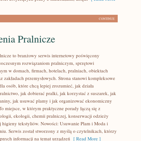
CONTINUE
nia Pralnicze
lnicze to branżowy serwis internetowy poświęcony
woczesnym rozwiązaniom pralniczym, sprzętowi
m w domach, firmach, hotelach, pralniach, obiektach
az zakładach przemysłowych. Strona stanowi kompleksowe
la osób, które chcą lepiej zrozumieć, jak działa
ralnictwo, jak dobierać pralki, jak korzystać z suszarek, jak
aniny, jak usuwać plamy i jak organizować ekonomiczny
To miejsce, w którym praktyczne porady łączą się z
logii, ekologii, chemii pralniczej, konserwacji odzieży
j higieny tekstyliów. Nowości: Usuwanie Plam i Moda i
niu. Serwis został stworzony z myślą o czytelnikach, którzy
ępnych informacji na temat urządzeń
[ Read More ]