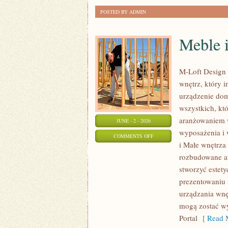
POSTED BY ADMIN
Meble i
M-Loft Design 
wnętrz, który 
urządzenie domu
wszystkich, kt
aranżowaniem 
JUNE - 2 - 2026
wyposażenia i 
ON
COMMENTS OFF
i Małe wnętrza
MEBLE
rozbudowane ar
I
stworzyć estety
DODATKI
prezentowaniu 
urządzania wnęt
mogą zostać wy
Portal
[ Read M