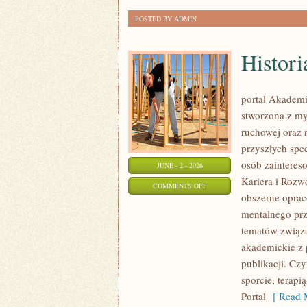
POSTED BY ADMIN
Histori
portal Akademi
stworzona z my
ruchowej oraz r
przyszłych spe
osób zainteres
JUNE - 2 - 2026
Kariera i Rozw
ON
COMMENTS OFF
obszerne oprac
HISTORIA
mentalnego pr
I
tematów związa
CIEKAWOSTKI
akademickie z 
publikacji. Cz
sporcie, terap
Portal
[ Read M