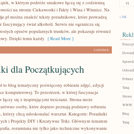
kątek, w którym podróże smakowe łączą się z codzienną
31
owości na stronie Ciekawostki i Fakty i Wina i Winnice. Na
Pije.pl można znaleźć teksty poradnikowe, które prowadzą
« Jul
z fascynujący świat alkoholi. Serwis nie ogranicza się
rostych opisów popularnych trunków, ale pokazuje również
Rekl
rowy. Dzięki temu każdy
[ Read More ]
Przeczyt
CONTINUE
Dowiedz
Sprawdź
ki dla Początkujących
Odwiedź
Pobierz
l to blog tematyczny poświęcony robieniu zdjęć, edycji
Tutaj
ice komputerowej. To przestrzeń, w której fascynacja
Strona
 łączy się z inspirującymi treściami. Strona może
WWW
zarówno osoby, które dopiero poznają podstawy robienia
ch, którzy chcą udoskonalać warsztat. Kategorie: Poradniki
Blog
cych i Projekty DIY i Kreatywne Triki. Głównym tematem
Tutaj
ografia, rozumiana nie tylko jako techniczne wykonywanie