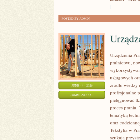
]
POSTED BY ADMIN
Urządze
Urządzenia Pra
pralnictwu, no
wykorzystywany
usługowych or
źródło wiedzy d
JUNE - 4 - 2026
profesjonalne p
ON
COMMENTS OFF
pielęgnować tk
URZĄDZENIA
proces prania. 
PRALNICZE
tematyką techno
oraz codzienne
Tekstylia w Pra
szukają przyst