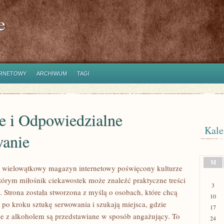
e
ERNETOWY
ARCHIWUM
TAGI
e i Odpowiedzialne
Kale
anie
M
to wielowątkowy magazyn internetowy poświęcony kulturze
którym miłośnik ciekawostek może znaleźć praktyczne treści
3
. Strona została stworzona z myślą o osobach, które chcą
10
po kroku sztukę serwowania i szukają miejsca, gdzie
17
e z alkoholem są przedstawiane w sposób angażujący. To
24