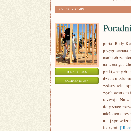
POSTED BY ADMIN
Poradn
portal Biały Ko
przygotowana z
osobach zainte
na tematyce żł
praktycznych i
JUNE - 3 - 2026
dziecka. Stron
ON
COMMENTS OFF
wskazówki, opr
PORADNIK
wychowaniem i
RODZICA
rozwoju. Na wi
dotyczące rozw
także tematów 
tutaj sprawdzo
którymi
[ Read