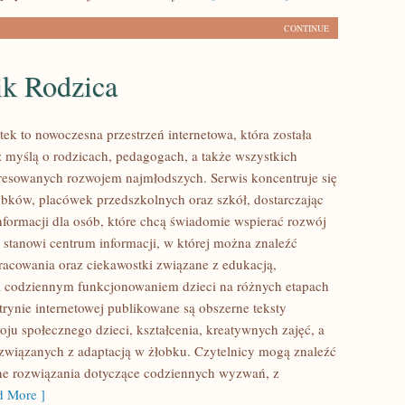
CONTINUE
ik Rodzica
tek to nowoczesna przestrzeń internetowa, która została
 myślą o rodzicach, pedagogach, a także wszystkich
resowanych rozwojem najmłodszych. Serwis koncentruje się
obków, placówek przedszkolnych oraz szkół, dostarczając
nformacji dla osób, które chcą świadomie wspierać rozwój
a stanowi centrum informacji, w której można znaleźć
acowania oraz ciekawostki związane z edukacją,
 codziennym funkcjonowaniem dzieci na różnych etapach
trynie internetowej publikowane są obszerne teksty
oju społecznego dzieci, kształcenia, kreatywnych zajęć, a
związanych z adaptacją w żłobku. Czytelnicy mogą znaleźć
ne rozwiązania dotyczące codziennych wyzwań, z
 More ]