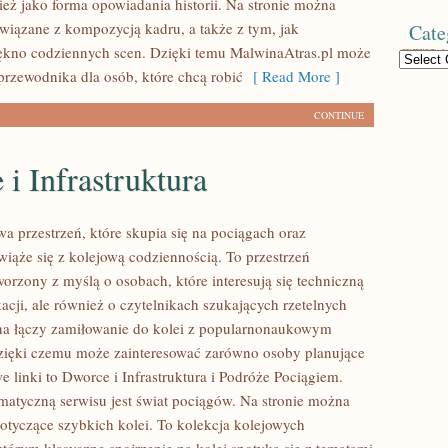
ież jako forma opowiadania historii. Na stronie można
związane z kompozycją kadru, a także z tym, jak
Cate
kno codziennych scen. Dzięki temu MalwinaAtras.pl może
Categories
przewodnika dla osób, które chcą robić
[ Read More ]
CONTINUE
i Infrastruktura
a przestrzeń, które skupia się na pociągach oraz
wiąże się z kolejową codziennością. To przestrzeń
orzony z myślą o osobach, które interesują się techniczną
acji, ale również o czytelnikach szukających rzetelnych
na łączy zamiłowanie do kolei z popularnonaukowym
zięki czemu może zainteresować zarówno osoby planujące
 linki to Dworce i Infrastruktura i Podróże Pociągiem.
matyczną serwisu jest świat pociągów. Na stronie można
dotyczące szybkich kolei. To kolekcja kolejowych