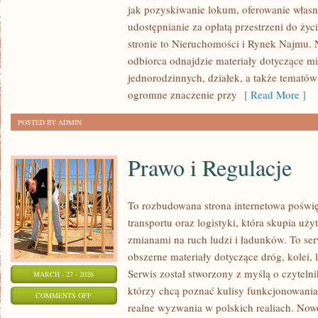
jak pozyskiwanie lokum, oferowanie własn
INWESTYCJE
udostępnianie za opłatą przestrzeni do życi
I
stronie to Nieruchomości i Rynek Najmu. 
DEWELOPERZY
odbiorca odnajdzie materiały dotyczące m
jednorodzinnych, działek, a także temató
ogromne znaczenie przy
[ Read More ]
POSTED BY ADMIN
Prawo i Regulacje
To rozbudowana strona internetowa poświ
transportu oraz logistyki, która skupia uż
zmianami na ruch ludzi i ładunków. To ser
obszerne materiały dotyczące dróg, kolei,
Serwis został stworzony z myślą o czyteln
MARCH - 27 - 2026
którzy chcą poznać kulisy funkcjonowania
ON
COMMENTS OFF
realne wyzwania w polskich realiach. Nowo
PRAWO