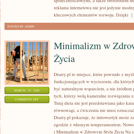
społecznościowymi, a także tworzeniem tre
reklama internetowa nie jest jedynie mod
kluczowych elementów rozwoju. Dzięki
[ 
POSTED BY ADMIN
Minimalizm w Zdro
Życia
Drarry.pl to miejsce, które powstało z myś
funkcjonujących w wyciszeniu, dla których
być naturalnym wsparciem, a nie źródłem p
MARCH - 25 - 2026
tych, którzy wolą kameralne rozwiązania z
ON
COMMENTS OFF
Tutaj dieta nie jest przedstawiana jako kar
MINIMALIZM
równowagi, a ćwiczenia nie musi oznaczać
W
Drarry.pl pokazuje, że introwertyk może z
ZDROWYM
zgodzie z własnym temperamentem. Nowośc
STYLU
i Minimalizm w Zdrowym Stylu Życia Na s