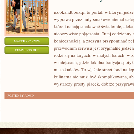
icookandbook.pl to portal, w którym jedzeni
wyprawą przez nuty smakowe niemal całego
które kochają smakować świadomie, ciekaw
nieoczywiste połączenia. Tutaj codzienny 
koniecznością, a zaczyna przypominać p
MARCH - 22 - 2026
przewodnim serwisu jest oryginalne jedzeni
ON
COMMENTS OFF
rodzi się na targach, w małych barach, w z
SMAKI
w miejscach, gdzie lokalna tradycja spoty
KONTYNENTÓW
mieszkańców. To właśnie street food najlep
kulinarna nie musi być skomplikowana, a
wystarczy prosty placek, dobrze przypraw
POSTED BY ADMIN