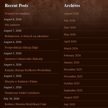
Recent Posts
Archives
Przepisy na śniadania
August 2026
August 8, 2026
July 2026
Dla seniorów
June 2026
August 7, 2026
May 2026
Bohaterowie, w których się zakochasz
April 2026
August 6, 2026
Postprodukcja i Edycja Zdjęć
March 2026
August 5, 2026
February 2026
Sportowe Ciekawostki i Rekordy
January 2026
August 4, 2026
December 2025
Karpaty (Europa Środkowo-Wschodnia)
August 3, 2026
November 2025
Muzyka w Kulturze i Filmie
October 2025
August 1, 2026
September 2025
Tematyczne Szlaki Czytelnicze
August 2025
July 30, 2026
Kultura i Historia Modyfikacji Ciała
July 2025