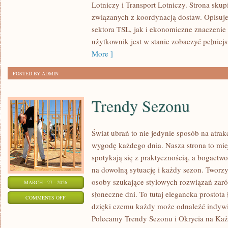
Lotniczy i Transport Lotniczy. Strona skup
I
związanych z koordynacją dostaw. Opisuje
REGULACJE
sektora TSL, jak i ekonomiczne znaczenie 
użytkownik jest w stanie zobaczyć pełniej
More ]
POSTED BY ADMIN
Trendy Sezonu
Świat ubrań to nie jedynie sposób na atrak
wygodę każdego dnia. Nasza strona to mie
spotykają się z praktycznością, a bogact
na dowolną sytuację i każdy sezon. Tworzy
osoby szukające stylowych rozwiązań zaró
MARCH - 27 - 2026
słoneczne dni. To tutaj elegancka prostota
ON
COMMENTS OFF
dzięki czemu każdy może odnaleźć indywid
TRENDY
Polecamy Trendy Sezonu i Okrycia na Każd
SEZONU