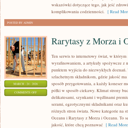
ŻYCIA
wskazówki dotyczące tego, jak jeść zdrow
komplikowania codzienności.
[ Read Mor
POSTED BY ADMIN
Rarytasy z Morza i 
Ten serwis to internetowy świat, w którym
wyrafinowaniem, a artykuły spożywcze z na
punktem wyjścia do niezwykłych doznań. 
szlachetnym składnikom, gdzie jakość ma 
sposób przygotowania, a każdy koneser m
MARCH - 24 - 2026
półki w sposób ciekawy. Klimat strony bu
ON
COMMENTS OFF
delikatesami, szynkami i wędlinami premi
RARYTASY
serami, egzotycznymi składnikami oraz kul
Z
różnych stron świata. Nowe kategorie na st
MORZA
Oceanu i Rarytasy z Morza i Oceanu. To s
I
jakość, które chcą poznawać
[ Read More
OCEANU