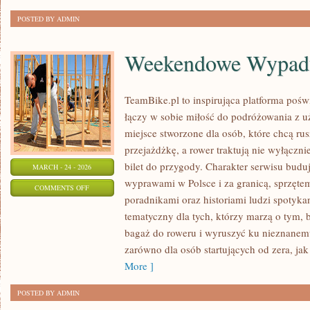
POSTED BY ADMIN
Weekendowe Wypad
TeamBike.pl to inspirująca platforma pośw
łączy w sobie miłość do podróżowania z
miejsce stworzone dla osób, które chcą rus
przejażdżkę, a rower traktują nie wyłącznie
bilet do przygody. Charakter serwisu budu
MARCH - 24 - 2026
wyprawami w Polsce i za granicą, sprzętem
ON
COMMENTS OFF
poradnikami oraz historiami ludzi spotyk
WEEKENDOWE
tematyczny dla tych, którzy marzą o tym, 
WYPADY
bagaż do roweru i wyruszyć ku nieznanemu
zarówno dla osób startujących od zera, ja
More ]
POSTED BY ADMIN