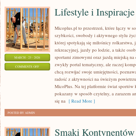
Lifestyle i Inspiracje
Micoplus.pl to przestrzeń, które łączy w s
szybkości, swobody i aktywnego stylu życi
której spotykają się miłośnicy rolkarstwa,
rekreacyjnej, jazdy po lodzie, a także oso
sportami zimowymi oraz jazdą miejską na d
MARCH - 23 - 2026
zwykły portal tematyczny, ale raczej kom
ON
COMMENTS OFF
chcą rozwijać swoje umiejętności, poznaw
LIFESTYLE
radość z aktywności na świeżym powietrzu. 
I
MicoPlus. Na tej platformie świat sportów
INSPIRACJE
pokazany w sposób czytelny, a zarazem an
się na
[ Read More ]
POSTED BY ADMIN
Smaki Kontynentów