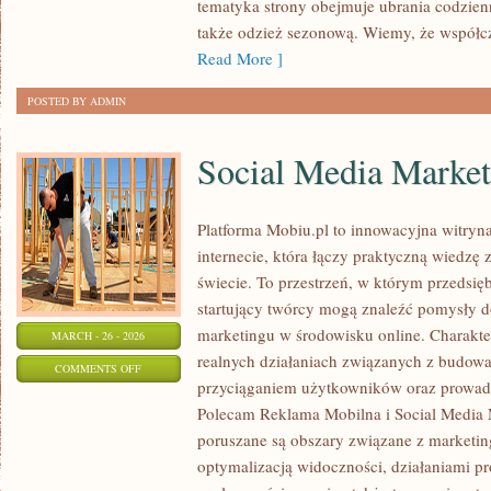
tematyka strony obejmuje ubrania codzienn
także odzież sezonową. Wiemy, że współc
Read More ]
POSTED BY ADMIN
Social Media Market
Platforma Mobiu.pl to innowacyjna witryn
internecie, która łączy praktyczną wiedzę
świecie. To przestrzeń, w którym przedsięb
startujący twórcy mogą znaleźć pomysły 
marketingu w środowisku online. Charakter
MARCH - 26 - 2026
realnych działaniach związanych z budow
ON
COMMENTS OFF
przyciąganiem użytkowników oraz prowad
SOCIAL
Polecam Reklama Mobilna i Social Media 
MEDIA
poruszane są obszary związane z marketi
MARKETING
optymalizacją widoczności, działaniami 