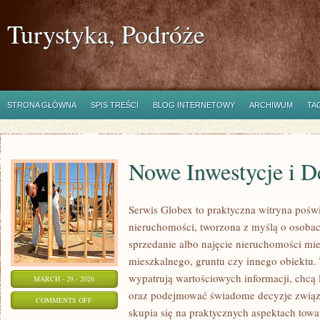
Turystyka, Podróże
STRONA GŁÓWNA
SPIS TREŚCI
BLOG INTERNETOWY
ARCHIWUM
TA
Nowe Inwestycje i D
Serwis Globex to praktyczna witryna pośw
nieruchomości, tworzona z myślą o osobach
sprzedanie albo najęcie nieruchomości mi
mieszkalnego, gruntu czy innego obiektu. 
wypatrują wartościowych informacji, chcą 
MARCH - 29 - 2026
oraz podejmować świadome decyzje związ
ON
COMMENTS OFF
skupia się na praktycznych aspektach tow
NOWE