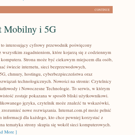
CONTINUE
t Mobilny i 5G
l to interesujący cyfrowy przewodnik poświęcony
az wszystkim zagadnieniom, które kojarzą się z codziennym
 komputera. Strona może być ciekawym miejscem dla osób,
nać świecie internetu, sieci bezprzewodowych,
5G, chmury, hostingu, cyberbezpieczeństwa oraz
ozwiązań technologicznych. Nowości na stronie: Czytelnicy
iatłowody i Nowoczesne Technologie. To serwis, w którym
wistość zostaje pokazana w sposób bliski użytkownikowi.
ikowanego języka, czytelnik może znaleźć tu wskazówki,
 zrozumieć nowe rozwiązania. Internat.com.pl może pełnić
m informacji dla każdego, kto chce pewniej korzystać z
wna tematyka strony skupia się wokół sieci komputerowych.
d More ]