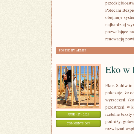
przedsiębiorst
Polecam Bezpie
obejmuje syste
najbardziej wy
pozwalające na
renowacją pow
POSTED BY ADMIN
Eko w
Ekos-Sułów to i
pokazuje, że o
wyrzeczeń, sko
przestrzeń, w 
rzetelne tekst
JUNE - 27 - 2026
podróży, gotow
ON
COMMENTS OFF
rozwiązań wspi
EKO