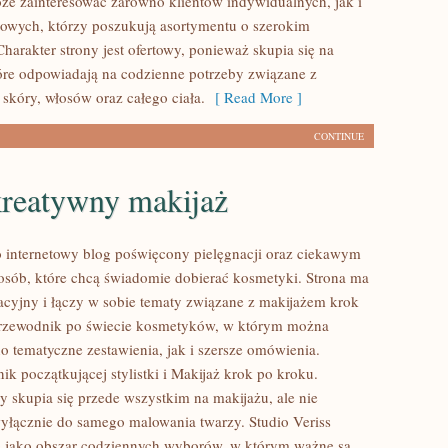
że zainteresować zarówno klientów indywidualnych, jak i
owych, którzy poszukują asortymentu o szerokim
harakter strony jest ofertowy, ponieważ skupia się na
óre odpowiadają na codzienne potrzeby związane z
skóry, włosów oraz całego ciała.
[ Read More ]
CONTINUE
kreatywny makijaż
to internetowy blog poświęcony pielęgnacji oraz ciekawym
sób, które chcą świadomie dobierać kosmetyki. Strona ma
acyjny i łączy w sobie tematy związane z makijażem krok
przewodnik po świecie kosmetyków, w którym można
o tematyczne zestawienia, jak i szersze omówienia.
k początkującej stylistki i Makijaż krok po kroku.
y skupia się przede wszystkim na makijażu, ale nie
wyłącznie do samego malowania twarzy. Studio Veriss
ę jako obszar codziennych wyborów, w którym ważne są