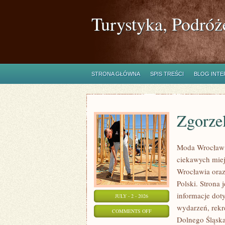
Turystyka, Podróż
STRONA GŁÓWNA
SPIS TREŚCI
BLOG INT
Zgorze
Moda Wrocław 
ciekawych mie
Wrocławia oraz
Polski. Strona 
informacje doty
JULY - 2 - 2026
wydarzeń, rekr
ON
COMMENTS OFF
Dolnego Śląska.
ZGORZELEC