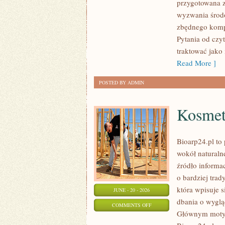
przygotowana z
W
wyzwania środo
DOMU
zbędnego komp
Pytania od czy
traktować jako
Read More ]
POSTED BY ADMIN
Kosmet
Bioarp24.pl to 
wokół naturaln
źródło informa
o bardziej tra
która wpisuje 
JUNE - 20 - 2026
dbania o wyglą
ON
COMMENTS OFF
Głównym motyw
KOSMETYKI