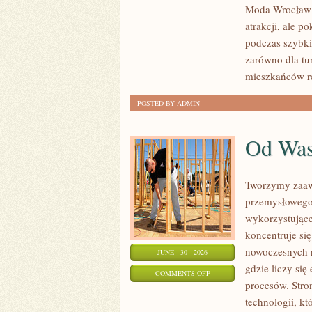
Moda Wrocław n
atrakcji, ale p
podczas szybki
zarówno dla tu
mieszkańców r
POSTED BY ADMIN
Od Wa
Tworzymy zaaw
przemysłowego,
wykorzystujące
koncentruje si
nowoczesnych r
JUNE - 30 - 2026
gdzie liczy si
ON
COMMENTS OFF
procesów. Stro
OD
technologii, k
WAS