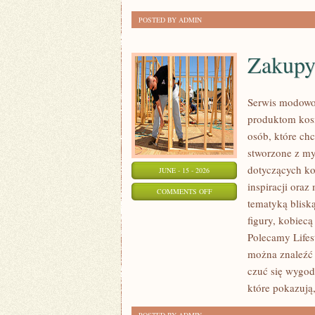
POSTED BY ADMIN
Zakupy
Serwis modowo
produktom kos
osób, które ch
stworzone z my
dotyczących ko
JUNE - 15 - 2026
inspiracji oraz
ON
COMMENTS OFF
tematyką blisk
ZAKUPY
figury, kobiec
PLUS
Polecamy Lifes
SIZE
można znaleźć l
czuć się wygod
które pokazują,