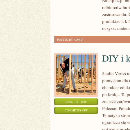
Bioarp24.pl mo
DLA
odbiorców hurt
NIEGO
zastosowaniu. C
produktach, kt
oczyszczaniem 
POSTED BY ADMIN
DIY i 
Studio Veriss 
pomysłom dla o
charakter eduk
po kroku. To 
znaleźć zarówn
JUNE - 18 - 2026
Polecam Poradni
ON
COMMENTS OFF
Tematyka stron
DIY
ogranicza się 
I
pokazuje urod