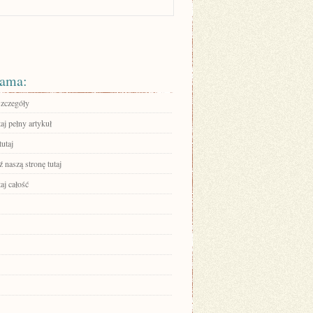
ama:
szczegóły
aj pełny artykuł
tutaj
 naszą stronę tutaj
aj całość