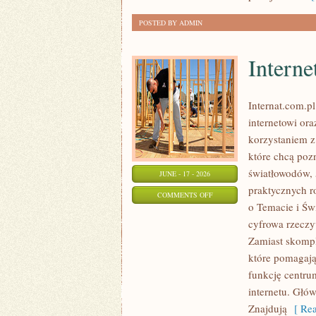
POSTED BY ADMIN
Interne
Internat.com.p
internetowi or
korzystaniem z
które chcą poz
światłowodów, 
JUNE - 17 - 2026
praktycznych r
ON
COMMENTS OFF
o Temacie i Św
INTERNET
cyfrowa rzeczy
MOBILNY
Zamiast skompl
I
które pomagają
5G
funkcję centru
internetu. Głó
Znajdują
[ Rea