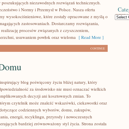
w poszukujących niezawodnych rozwiązań technicznych.
Cate
czeństwo i Normy i Przemysł w Polsce. Nasza oferta
my wysokociśnieniowe, które zostały opracowane z myślą o
Categories
magających zastosowaniach. Dostarczamy rozwiązania,
 realizację procesów związanych z czyszczeniem,
ierzchni, usuwaniem powłok oraz wieloma
[ Read More ]
CONTINUE
 Domu
nspirujący blog poświęcony życiu bliżej natury, który
dpowiedzialność za środowisko nie musi oznaczać wielkich
mplikowanych decyzji ani kosztownych zmian. To
którym czytelnik może znaleźć wskazówki, ciekawostki oraz
y dotyczące codziennych wyborów, domu, zakupów,
ania, energii, recyklingu, przyrody i nowoczesnych
erających bardziej zrównoważony styl życia. Strona została