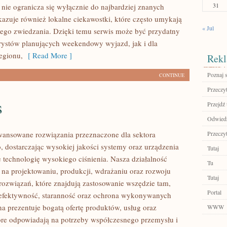
31
ie ogranicza się wyłącznie do najbardziej znanych
okazuje również lokalne ciekawostki, które często umykają
« Jul
ego zwiedzania. Dzięki temu serwis może być przydatny
rystów planujących weekendowy wyjazd, jak i dla
egionu,
[ Read More ]
Rekl
Poznaj 
CONTINUE
Przeczyt
s
Przejdź 
Odwiedź
ansowane rozwiązania przeznaczone dla sektora
Przeczyt
 dostarczając wysokiej jakości systemy oraz urządzenia
Tutaj
 technologię wysokiego ciśnienia. Nasza działalność
Tu
ę na projektowaniu, produkcji, wdrażaniu oraz rozwoju
Tutaj
ozwiązań, które znajdują zastosowanie wszędzie tam,
Portal
ę efektywność, staranność oraz ochrona wykonywanych
na prezentuje bogatą ofertę produktów, usług oraz
WWW
tóre odpowiadają na potrzeby współczesnego przemysłu i