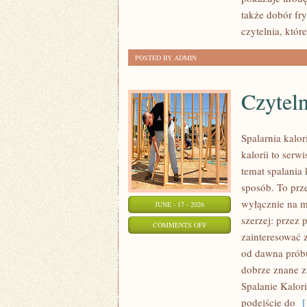
KREATYWNY
także dobór fr
MAKIJAŻ
czytelnia, któ
POSTED BY ADMIN
Czyteln
Spalarnia kalo
kalorii to serw
temat spalania 
sposób. To prze
wyłącznie na m
JUNE - 17 - 2026
szerzej: przez
ON
COMMENTS OFF
zainteresować z
CZYTELNICZE
od dawna próbu
ARTYKUŁY
dobrze znane z
Spalanie Kalori
podejście do
[ 