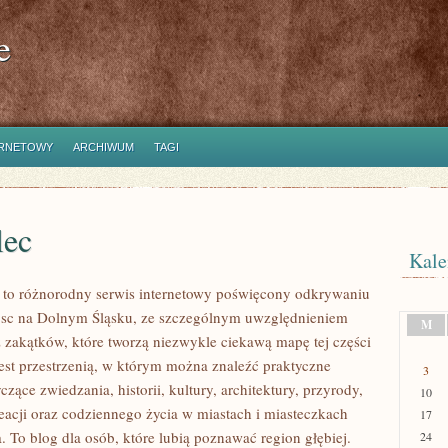
e
ERNETOWY
ARCHIWUM
TAGI
lec
Kale
to różnorodny serwis internetowy poświęcony odkrywaniu
jsc na Dolnym Śląsku, ze szczególnym uwzględnieniem
M
 zakątków, które tworzą niezwykle ciekawą mapę tej części
jest przestrzenią, w którym można znaleźć praktyczne
3
czące zwiedzania, historii, kultury, architektury, przyrody,
10
eacji oraz codziennego życia w miastach i miasteczkach
17
 To blog dla osób, które lubią poznawać region głębiej.
24