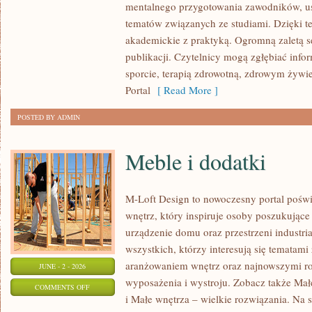
mentalnego przygotowania zawodników, u
I
tematów związanych ze studiami. Dzięki te
CIEKAWOSTKI
akademickie z praktyką. Ogromną zaletą se
publikacji. Czytelnicy mogą zgłębiać info
sporcie, terapią zdrowotną, zdrowym żywie
Portal
[ Read More ]
POSTED BY ADMIN
Meble i dodatki
M-Loft Design to nowoczesny portal poświ
wnętrz, który inspiruje osoby poszukując
urządzenie domu oraz przestrzeni industria
wszystkich, którzy interesują się temata
aranżowaniem wnętrz oraz najnowszymi r
JUNE - 2 - 2026
wyposażenia i wystroju. Zobacz także Mał
ON
COMMENTS OFF
i Małe wnętrza – wielkie rozwiązania. Na 
MEBLE