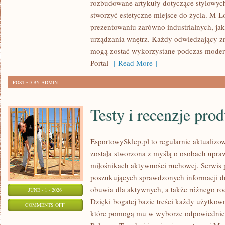
rozbudowane artykuły dotyczące stylowych
I
stworzyć estetyczne miejsce do życia. M-Lo
DODATKI
prezentowaniu zarówno industrialnych, ja
urządzania wnętrz. Każdy odwiedzający znaj
mogą zostać wykorzystane podczas moderni
Portal
[ Read More ]
POSTED BY ADMIN
Testy i recenzje pro
EsportowySklep.pl to regularnie aktualizow
została stworzona z myślą o osobach upraw
miłośnikach aktywności ruchowej. Serwis 
poszukujących sprawdzonych informacji d
obuwia dla aktywnych, a także różnego ro
JUNE - 1 - 2026
Dzięki bogatej bazie treści każdy użytkow
ON
COMMENTS OFF
które pomogą mu w wyborze odpowiednie
TESTY