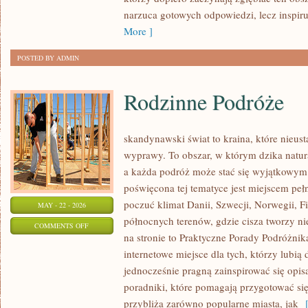
PRAKTYCE
narzuca gotowych odpowiedzi, lecz inspir
More ]
POSTED BY ADMIN
Rodzinne Podróże
skandynawski świat to kraina, które nieus
wyprawy. To obszar, w którym dzika natur
a każda podróż może stać się wyjątkowym
poświęcona tej tematyce jest miejscem peł
poczuć klimat Danii, Szwecji, Norwegii, Fin
MAY - 22 - 2026
północnych terenów, gdzie cisza tworzy ni
ON
COMMENTS OFF
na stronie to Praktyczne Porady Podróżnika
RODZINNE
internetowe miejsce dla tych, którzy lubią
PODRÓŻE
jednocześnie pragną zainspirować się opis
poradniki, które pomagają przygotować si
przybliża zarówno popularne miasta, jak
[