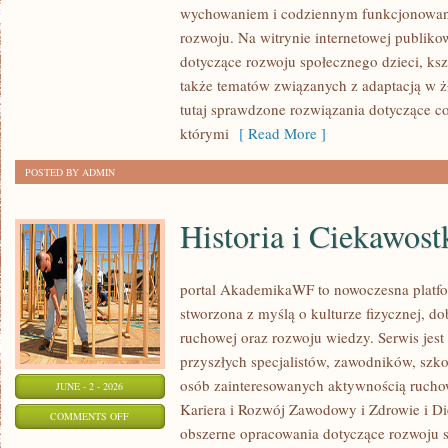
wychowaniem i codziennym funkcjonowani
RODZICA
rozwoju. Na witrynie internetowej publiko
dotyczące rozwoju społecznego dzieci, ksz
także tematów związanych z adaptacją w ż
tutaj sprawdzone rozwiązania dotyczące 
którymi
[ Read More ]
POSTED BY ADMIN
Historia i Ciekawost
portal AkademikaWF to nowoczesna platfor
stworzona z myślą o kulturze fizycznej, d
ruchowej oraz rozwoju wiedzy. Serwis jest 
przyszłych specjalistów, zawodników, szk
osób zainteresowanych aktywnością rucho
JUNE - 2 - 2026
Kariera i Rozwój Zawodowy i Zdrowie i Di
ON
COMMENTS OFF
obszerne opracowania dotyczące rozwoju 
HISTORIA