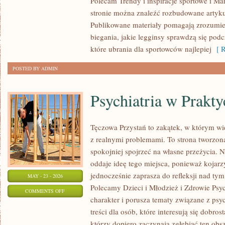
Polecam Trendy i inspiracje sportowe i Mar
I
stronie można znaleźć rozbudowane artyku
RECENZJE
Publikowane materiały pomagają zrozumieć
PRODUKTÓW
biegania, jakie legginsy sprawdzą się pod
które ubrania dla sportowców najlepiej
[ R
POSTED BY ADMIN
Psychiatria w Prakty
Tęczowa Przystań to zakątek, w którym wi
z realnymi problemami. To strona tworzon
spokojniej spojrzeć na własne przeżycia.
oddaje ideę tego miejsca, ponieważ kojarz
jednocześnie zaprasza do refleksji nad tym
MAY - 23 - 2026
Polecamy Dzieci i Młodzież i Zdrowie Psy
ON
COMMENTS OFF
charakter i porusza tematy związane z psy
PSYCHIATRIA
treści dla osób, które interesują się dobros
W
którzy dopiero zaczynają zgłębiać ten obs