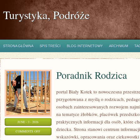
Turystyka, Podróże
STRONA GŁÓWNA
SPIS TREŚCI
BLOG INTERNETOWY
ARCHIWUM
TA
Poradnik Rodzica
portal Biały Kotek to nowoczesna przestrze
przygotowana z myślą o rodzicach, pedago
osobach zainteresowanych rozwojem najmło
na tematyce żłobków, placówek przedszkol
praktycznych informacji dla osób, które c
JUNE - 3 - 2026
dziecka. Strona stanowi centrum informacj
ON
COMMENTS OFF
wskazówki, opracowania oraz ciekawostki 
PORADNIK