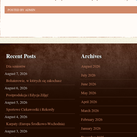
POSTED BY ADMIN
Recent Posts
Archives
Dla seniorów
August 2026
August 7, 2026
July 2026
Bohaterowie, w których się zakochasz
June 2026
August 6, 2026
May 2026
Postprodukcja i Edycja Zdjęć
April 2026
August 5, 2026
Sportowe Ciekawostki i Rekordy
March 2026
August 4, 2026
February 2026
Karpaty (Europa Środkowo-Wschodnia)
January 2026
August 3, 2026